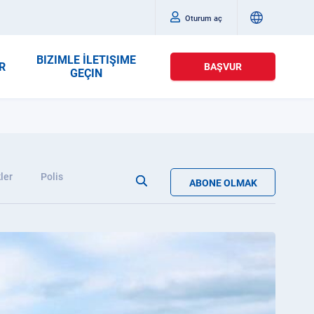
Oturum aç
BIZIMLE İLETIŞIME
R
BAŞVUR
GEÇIN
ler
Polis
ABONE OLMAK