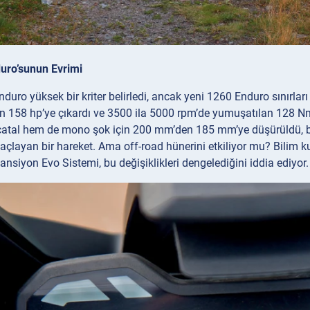
duro’sunun Evrimi
duro yüksek bir kriter belirledi, ancak yeni 1260 Enduro sınırlar
en 158 hp’ye çıkardı ve 3500 ila 5000 rpm’de yumuşatılan 128 Nm’li
çatal hem de mono şok için 200 mm’den 185 mm’ye düşürüldü, bu 
layan bir hareket. Ama off-road hünerini etkiliyor mu? Bilim kur
siyon Evo Sistemi, bu değişiklikleri dengelediğini iddia ediyor.