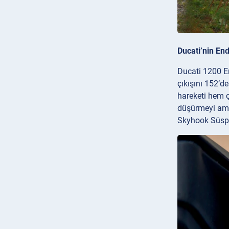
Ducati’nin En
Ducati 1200 En
çıkışını 152’d
hareketi hem 
düşürmeyi amaç
Skyhook Süspan