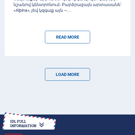
նշանով կենտրոնում։ Բարձրաջայն արտասանե՛
«Alpina», յեվ կզգաք այն —
...
READ MORE
LOAD MORE
HOW TO