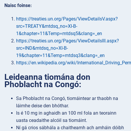
Naisc foinse:
https://treaties.un.org/Pages/ViewDetailsV.aspx?
src=TREATY&mtdsq_no=XI-B-
1&chapter=11&Temp=mtdsq5&clang=_en
https://treaties.un.org/Pages/ViewDetailsIII.aspx?
src=IND&mtdsq_no=XI-B-
19&chapter=11&Temp=mtdsq3&clang=_en
https://en.wikipedia.org/wiki/International_Driving_Per
Leideanna tiomána don
Phoblacht na Congó:
Sa Phoblacht na Congó, tiomáintear ar thaobh na
láimhe deise den bhóthar.
Is é 10 mg in aghaidh an 100 ml fola an teorainn
uasta ceadaithe alcóil sa tiomáint.
Ní gá crios sábhála a chaitheamh ach amháin dóibh