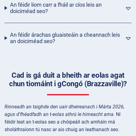
An féidir liom carr a fháil ar cíos leis an
doiciméad seo?
An féidir árachas gluaisteáin a cheannach leis
an doiciméad seo?
Cad is gá duit a bheith ar eolas agat
chun tiomáint i gCongó (Brazzaville)?
Rinneadh an taighde den uair dheireanach i Márta 2026,
agus d'fhéadfadh an t-eolas athrú le himeacht ama.
Ní
féidir leat an t-eolas seo a chóipeáil ach amháin má
sholáthraíonn tú nasc ar ais chuig an leathanach seo.