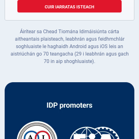
CUIR IARRATAS ISTEACH
Áirítear sa Chead Tiomána Idirnáisiúnta cárta
aitheantais plaisteach, leabhrán agus feidhmchlár
soghluaiste le haghaidh Android agus iOS leis an
aistriúchán go 70 teangacha (29 i leabhrán agus gach
70 in aip shoghluaiste).