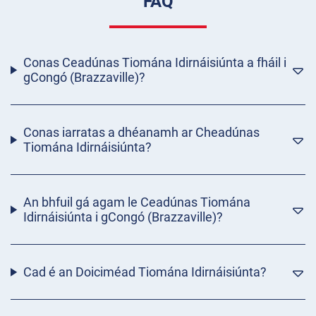
FAQ
Conas Ceadúnas Tiomána Idirnáisiúnta a fháil i
gCongó (Brazzaville)?
Conas iarratas a dhéanamh ar Cheadúnas
Tiomána Idirnáisiúnta?
An bhfuil gá agam le Ceadúnas Tiomána
Idirnáisiúnta i gCongó (Brazzaville)?
Cad é an Doiciméad Tiomána Idirnáisiúnta?