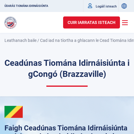
Logáil isteach
ÚDARÁS TIOMÁNA IDIRNÁISIÚNTA
CUIR IARRATAS ISTEACH
Leathanach baile
/
Cad iad na tíortha a ghlacann le Cead Tiomána Idir
Ceadúnas Tiomána Idirnáisiúnta i
gCongó (Brazzaville)
Faigh Ceadúnas Tiomána Idirnáisiúnta