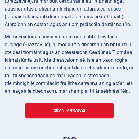
(Brazzaville), ní mór duit ceadúnas áitiúil a bheith agat
agus iarratas a dhéanamh chuig an údarás cuí
anseo
(tabhair foláireamh dúinn má tá an nasc neamhbhailí).
Athraíonn an costas agus an t-am próiseála de réir na tíre.
Má tá ceadúnas náisiúnta agat nach bhfuil eisithe i
gCongó (Brazzaville), ní mór duit a dhearbhú an bhfuil tú i
dteideal tiomáint agus an dteastaíonn Ceadúnas Tiomána
Idirnáisiúnta uait. Má theastaíonn sé, is é an t-aon rogha
atá agat ná aistriúchán oifigiúil de do cheadúnas a ordú, ar
fáil trí sheachadadh nó mar leagan leictreonach
(deimhnigh le comhlacht fruilithe carranna an nglacfar leis
an leagan leictreonach), mar shampla, trí ár seirbhísí féin.
DÉAN IARRATAS