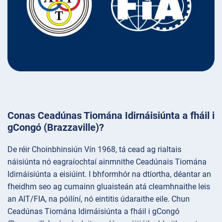
Conas Ceadúnas Tiomána Idirnáisiúnta a fháil i
gCongó (Brazzaville)?
De réir Choinbhinsiún Vín 1968, tá cead ag rialtais
náisiúnta nó eagraíochtaí ainmnithe Ceadúnais Tiomána
Idirnáisiúnta a eisiúint. I bhformhór na dtíortha, déantar an
fheidhm seo ag cumainn gluaisteán atá cleamhnaithe leis
an AIT/FIA, na póilíní, nó eintitis údaraithe eile. Chun
Ceadúnas Tiomána Idirnáisiúnta a fháil i gCongó