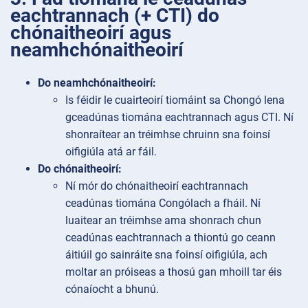
eachtrannach (+ CTI) do
chónaitheoirí agus
neamhchónaitheoirí
Do neamhchónaitheoirí:
Is féidir le cuairteoirí tiomáint sa Chongó lena
gceadúnas tiomána eachtrannach agus CTI. Ní
shonraítear an tréimhse chruinn sna foinsí
oifigiúla atá ar fáil.
Do chónaitheoirí:
Ní mór do chónaitheoirí eachtrannach
ceadúnas tiomána Congólach a fháil. Ní
luaitear an tréimhse ama shonrach chun
ceadúnas eachtrannach a thiontú go ceann
áitiúil go sainráite sna foinsí oifigiúla, ach
moltar an próiseas a thosú gan mhoill tar éis
cónaíocht a bhunú.