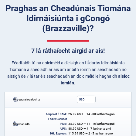
Praghas an Cheadúnais Tiomána
Idirnáisiúnta i gCongó
(Brazzaville)?
7 lá ráthaíocht airgid ar ais!
Féadfaidh tú na doiciméid a d'eisigh an tÚdarás Idirnáisiúnta
Tiomána a sheoladh ar ais am ar bith roimh an seachadadh nó
laistigh de 7 lá tar éis seachadadh an doiciméid le haghaidh
aisíoc
iomlán
.
Airgeadra íocaíochta
USD
25.99
USD
— 14 - 30 laethanta gnó
Aerphost ó SAM:
FedEx Connect
34.99
USD
— 11 - 16 laethanta gnó
Seachadadh
Plus:
88.99
USD
— 4 - 7 laethanta gnó
UPS:
115.99
USD
— 2 - 5 laethanta gnó
DHL Express: