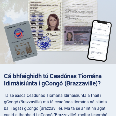
Cá bhfaighidh tú Ceadúnas Tiomána
Idirnáisiúnta i gCongó (Brazzaville)?
Tá sé éasca Ceadúnas Tiomána Idirnáisiúnta a fháil i
gCongó (Brazzaville) má tá ceadúnas tiomána náisiúnta
bailí agat i gCongó (Brazzaville). Má tá sé ar intinn agat
cuairt a thabhairt i gCongó (Brazzaville), moltar teagmháil