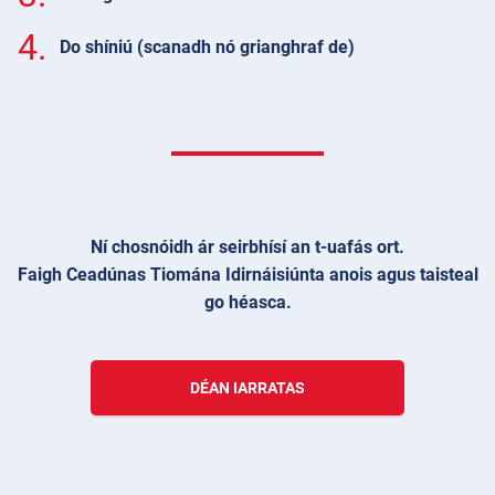
4.
Do shíniú (scanadh nó grianghraf de)
Ní chosnóidh ár seirbhísí an t-uafás ort.
Faigh Ceadúnas Tiomána Idirnáisiúnta anois agus taisteal
go héasca.
DÉAN IARRATAS