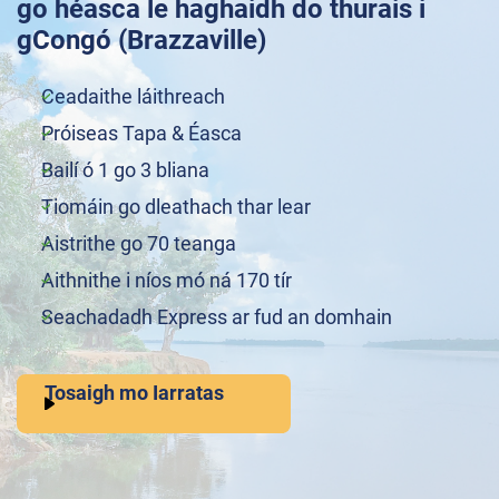
go héasca le haghaidh do thurais i
gCongó (Brazzaville)
Ceadaithe láithreach
Próiseas Tapa & Éasca
Bailí ó 1 go 3 bliana
Tiomáin go dleathach thar lear
Aistrithe go 70 teanga
Aithnithe i níos mó ná 170 tír
Seachadadh Express ar fud an domhain
Tosaigh mo Iarratas