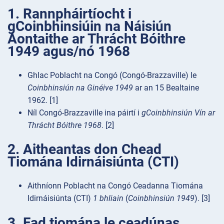
1. Rannpháirtíocht i
gCoinbhinsiúin na Náisiún
Aontaithe ar Thrácht Bóithre
1949 agus/nó 1968
Ghlac Poblacht na Congó (Congó-Brazzaville) le
Coinbhinsiún na Ginéive 1949
ar an 15 Bealtaine
1962. [1]
Níl Congó-Brazzaville ina páirtí i
gCoinbhinsiún Vín ar
Thrácht Bóithre 1968
. [2]
2. Aitheantas don Chead
Tiomána Idirnáisiúnta (CTI)
Aithníonn Poblacht na Congó Ceadanna Tiomána
Idirnáisiúnta (CTI)
1 bhliain
(
Coinbhinsiún 1949
). [3]
3. Fad tiomána le ceadúnas