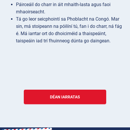
Páirceáil do charr in áit mhaith-lasta agus faoi
mhaoirseacht.
Tá go leor seicphointí sa Phoblacht na Congó. Mar
sin, má stoipeann na póilíní tú, fan i do charr, ná fág
é. Má iarrtar ort do dhoiciméid a thaispeáint,
taispeáin iad trí fhuinneog dúnta go daingean.
DÉAN IARRATAS