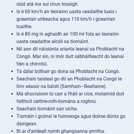
siúd atá ina suí chun tosaigh.
Is é 60 km/h an teorainn uasta ceadaithe luais i
gceantair uirbeacha agus 110 km/h i gceantair
tuaithe.
Is é 80 mg in aghaidh an 100 ml fola an teorainn
uasta ceadaithe alcóil sa tiomáint.
Níl aon dlí náisiúnta srianta leanaí sa Phoblacht na
Congó. Mar sin, ní mór duit sábháilteacht do leanaí
féin a chinntiú.
Tá dálaí bóthair go dona sa Phoblacht na Congó.
Seachain taisteal go dtí an Phoblacht na Congó le
linn séasúr na báistí (Samhain–Bealtaine).
Má shocraíonn tú carr a fháil ar cíos, molaimid duit
feithicil ceithre-roth-tiomána a roghnú.
Seachain tiomáint san oíche.
Tiomáin i gcónaí le fuinneoga agus doirse dúnta go
daingean.
Bí ar d'airdeall roimh ghangsanna armtha.