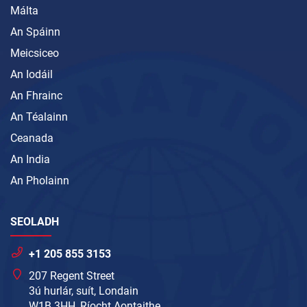
Málta
An Spáinn
Meicsiceo
An Iodáil
An Fhrainc
An Téalainn
Ceanada
An India
An Pholainn
SEOLADH
+1 205 855 3153
207 Regent Street
3ú hurlár, suít, Londain
W1B 3HH, Ríocht Aontaithe