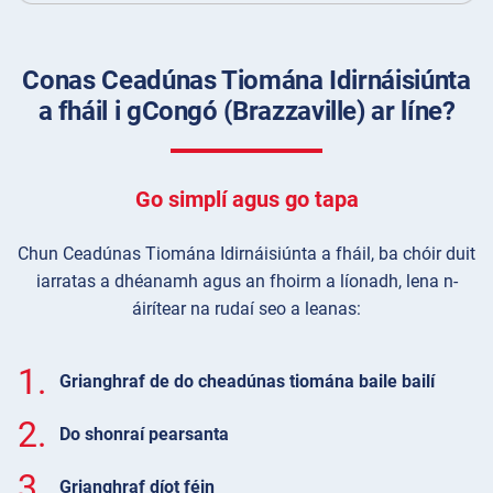
Conas Ceadúnas Tiomána Idirnáisiúnta
a fháil i gCongó (Brazzaville) ar líne?
Go simplí agus go tapa
Chun Ceadúnas Tiomána Idirnáisiúnta a fháil, ba chóir duit
iarratas a dhéanamh agus an fhoirm a líonadh, lena n-
áirítear na rudaí seo a leanas:
1.
Grianghraf de do cheadúnas tiomána baile bailí
2.
Do shonraí pearsanta
3.
Grianghraf díot féin