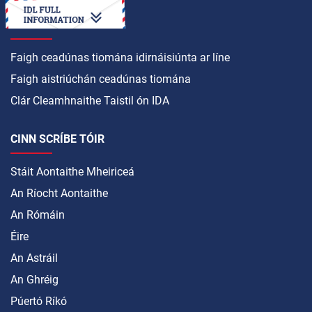
CONAS A
Faigh ceadúnas tiomána idirnáisiúnta ar líne
Faigh aistriúchán ceadúnas tiomána
Clár Cleamhnaithe Taistil ón IDA
CINN SCRÍBE TÓIR
Stáit Aontaithe Mheiriceá
An Ríocht Aontaithe
An Rómáin
Éire
An Astráil
An Ghréig
Púertó Ríkó