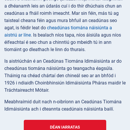
a dhéanamh leis an údarás cuí i do thír dhúchais chun an
ceadúnas a fháil roimh imeacht. Mar sin féin, más tú ag
taisteal cheana féin agus mura bhfuil an ceadúnas seo
agat, is féidir leat do
cheadúnas tiomána náisiúnta a
aistriú ar líne
. Is bealach níos tapa, níos áisiúla agus níos
éifeachtaí é seo chun a chinntiú go mbeidh tú in ann
tiomáint go dleathach le linn do thurais.
Is aistriúchán é an Ceadúnas Tiomána Idirnáisiúnta ar do
cheadúnas tiomána náisiúnta go teangacha éagsúla.
Tháinig na chéad chártaí den chineál seo ar an bhfód i
1926 i ndiaidh Choinbhinsiún Idirnáisiúnta Pháras maidir le
Tráchtaireacht Mótair.
Meabhraímid duit nach n-oibríonn an Ceadúnas Tiomána
Idirnáisiúnta ach i dteannta ceadúnais náisiúnta bailí.
DÉAN IARRATAS