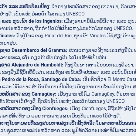
ກົ່າ ແລະ ລະບົບປ້ອມປ້ອງ
: ໃຈກາງປະຫວັດສາດຂອງຮາວານາ, ດ້ວຍສະຖາ
ຢ່າງດີ, ເປັນແຫ່ງມໍລະດົກໂລກຂອງ UNESCO.
 ແລະ ຫຸບເຂົາ de los Ingenios
: ເມືອງອານານິຄົມທຣິນິດາດ ແລະ ຫຸບເ
ານປະຫວັດສາດ, ຖືກກຳນົດໃຫ້ເປັນແຫ່ງມໍລະດົກໂລກຂອງ UNESCO.
Viñales:
ຕັ້ງຢູ່ໃນແຂວງ Pinar del Río, ຫຸບເຂົາ Viñales ມີຊື່ສຽງດ້ານ
ູກຍາສູບ.
ຊາດ Desembarco del Granma:
ສວນແຫ່ງຊາດຝັ່ງທະເລແຫ່ງນີ້ໃນ
 ລານທະເລ, ເຊັ່ນດຽວກັນກັບຮ່ອງຕີນໄດໂນເສົາທີ່ເປັນຫີນ.
ຊາດ Alejandro de Humboldt:
ຕັ້ງຢູ່ໃນພາກຕາເວັນອອກຂອງຄິວບາ,
ຂອງສິ່ງມີຊີວິດທີ່ພິເສດ, ລວມທັງສາຍພັນເຂົ້າປະເພດ ແລະ ລະບົບນິເວດທ
 Pedro de la Roca, Santiago de Cuba:
ເອີ້ນອີກຊື່ວ່າ El Morro Cas
o ແລະ ມີບົດບາດສຳຄັນໃນການປົກປ້ອງເມືອງຈາກການໂຈມຕີຂອງໂຈນສ
ະຫວັດສາດຂອງ Camagüey:
ເມືອງອານານິຄົມ Camagüey, ດ້ວຍການວ
ັບຮັກສາໄວ້ຢ່າງດີ, ຖືກຮັບຮູ້ເປັນແຫ່ງມໍລະດົກໂລກຂອງ UNESCO.
ຫວັດສາດຂອງເມືອງ Cienfuegos:
ເມືອງ Cienfuegos, ທີ່ຖືກສ້າງຕັ້
ຄລາສສິຄທີ່ງາມ ແລະ ການວາງແຜນເມືອງທີ່ອອກແບບໄວ້ຢ່າງດີ.
ຊົນທາງໂບຮານຄະທີຂອງສວນກາເຟບຸກເບີກຄັ້ງທຳອິດໃນພາກຕາເວັນອອກ
ວຍຊຸດສວນກາເຟປະຫວັດສາດ ແລະ ພູມິທັດວັດທະນະທຳທີ່ມີມາແຕ່ສະຕ