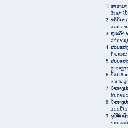
ຮາວານາເ
ຮັກສາໄວ້
ທຣິນິດາດ
ແລະ ອາຄ
ຫຸບເຂົາ 
ວິທີການປ
ສວນແຫ່ງ
ຖ້ຳ, ແລະ
ສວນແຫ່ງ
ຫຼາກຫຼາຍ
ປ້ອມ San
Santiag
ໃຈກາງປ
ຮັບການເກ
ໃຈກາງປະ
ແບບນີໂອ
ພູມິທັດ
ປະກອບດ້