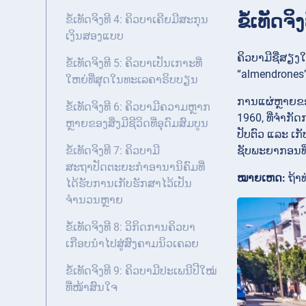
ຂໍ້ເທັດຈ
ຂໍ້ເທັດຈິງທີ 4: ຄິວບາເຄີຍມີສະກຸນ
ເງິນສອງແບບ
ຄິວບາມີຊື່ສຽງ
ຂໍ້ເທັດຈິງທີ 5: ຄິວບາເປັນເກາະທີ່
“almendrones”
ໃຫຍ່ທີ່ສຸດໃນທະເລຄາຣິບບຽນ
ການແຜ່ຫຼາຍຂອ
ຂໍ້ເທັດຈິງທີ 6: ຄິວບາມີຄວາມຫຼາກ
1960, ທີ່ຈຳກັ
ຫຼາຍຂອງສິ່ງມີຊີວິດທີ່ອຸດົມສົມບູນ
ປັບຕົວ ແລະ ເກ
ຊັບພະຍາກອນທີ່
ຂໍ້ເທັດຈິງທີ 7: ຄິວບາມີ
ສະຖາປັດຕະຍະກຳອານານິຄົມທີ່
ໝາຍເຫດ:
ຖ້າ
ໄດ້ຮັບການເກັບຮັກສາໄວ້ເປັນ
ຈຳນວນຫຼາຍ
ຂໍ້ເທັດຈິງທີ 8: ວິກິດການຄິວບາ
ເກືອບນຳໄປສູ່ສົງຄາມນິວເຄລຍ
ຂໍ້ເທັດຈິງທີ 9: ຄິວບາມີປະເພນີປີໃໝ່
ທີ່ໜ້າສົນໃຈ