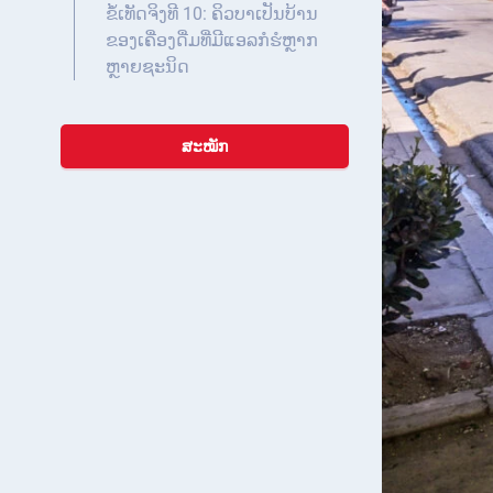
ຂໍ້ເທັດຈິງທີ 10: ຄິວບາເປັນບ້ານ
ຂອງເຄື່ອງດື່ມທີ່ມີແອລກໍຮໍຫຼາກ
ຫຼາຍຊະນິດ
ສະໝັກ