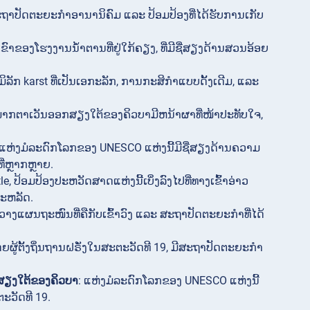
ປັດຕະຍະກຳອານານິຄົມ ແລະ ປ້ອມປ້ອງທີ່ໄດ້ຮັບການເກັບ
ຂົາຂອງໂຮງງານນ້ຳຕານທີ່ຢູ່ໃກ້ຄຽງ, ທີ່ມີຊື່ສຽງດ້ານສວນອ້ອຍ
ພູມິລັກ karst ທີ່ເປັນເອກະລັກ, ການກະສິກຳແບບດັ້ງເດີມ, ແລະ
ພາກຕາເວັນອອກສຽງໃຕ້ຂອງຄິວບາມີຫນ້າຜາທີ່ໜ້າປະທັບໃຈ,
 ແຫ່ງມໍລະດົກໂລກຂອງ UNESCO ແຫ່ງນີ້ມີຊື່ສຽງດ້ານຄວາມ
ີ່ຫຼາກຫຼາຍ.
tle, ປ້ອມປ້ອງປະຫວັດສາດແຫ່ງນີ້ເບິ່ງລົງໄປທີ່ທາງເຂົ້າອ່າວ
ະຫລັດ.
າງແຜນຖະໜົນທີ່ຄືກັບເຂົ້າວົງ ແລະ ສະຖາປັດຕະຍະກຳທີ່ໄດ້
ງໂດຍຜູ້ຕັ້ງຖິ່ນຖານຝຣັ່ງໃນສະຕະວັດທີ 19, ມີສະຖາປັດຕະຍະກຳ
ສຽງໃຕ້ຂອງຄິວບາ
: ແຫ່ງມໍລະດົກໂລກຂອງ UNESCO ແຫ່ງນີ້
ະວັດທີ 19.