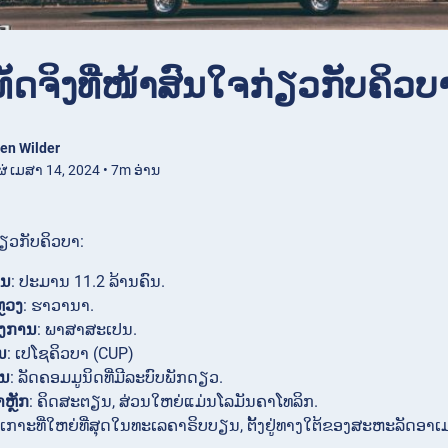
ເທັດຈິງທີ່ໜ້າສົນໃຈກ່ຽວກັບຄິວບ
en Wilder
ຜ່ ເມສາ 14, 2024 • 7m ອ່ານ
ກ່ຽວກັບຄິວບາ:
ອນ
: ປະມານ 11.2 ລ້ານຄົນ.
ຼວງ
: ຮາວານາ.
ງການ
: ພາສາສະເປນ.
ນ
: ເປໂຊຄິວບາ (CUP)
ານ
: ລັດຄອມມູນິດທີ່ມີລະບົບພັກດຽວ.
ຫຼັກ
: ຄິດສະຕຽນ, ສ່ວນໃຫຍ່ແມ່ນໂລມັນຄາໂທລິກ.
 ເກາະທີ່ໃຫຍ່ທີ່ສຸດໃນທະເລຄາຣິບບຽນ, ຕັ້ງຢູ່ທາງໃຕ້ຂອງສະຫະລັດອ