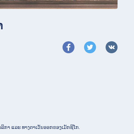
າ
າເມລິກາ ແລະ ທາງຕາເວັນອອກຂອງເມັກຊິໂກ.