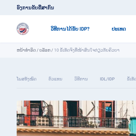
ອົງການຂັບຂີ່ສາກົນ
ວິທີການໄດ້ຮັບ IDP?
ປະເທດ
ຫນ້າທໍາອິດ
/
ບລັອກ
/
10 ຂໍ້ເທັດຈິງທີ່ໜ້າສົນໃຈກ່ຽວກັບຄິວບາ
ໂພສທັງໝົດ
ຕົວແທນ
ວິທີການ
IDL/IDP
ຂໍ້ເທ