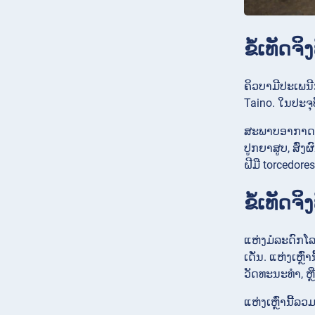
ຂໍ້ເທັດຈ
ຄິວບາມີປະເພນີ
Taino. ໃນປະຈຸ
ສະພາບອາກາດທີ
ປູກຍາສູບ, ສົ່
ຝີມື torcedor
ຂໍ້ເທັດ
ແຫ່ງມໍລະດົກໂລ
ເດັ່ນ. ແຫ່ງເຫ
ວັດທະນະທຳ, ຫ
ແຫ່ງເຫຼົ່ານີ້ລວມ