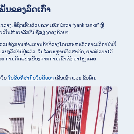
ະພັນຂອງລົດເກົ່າ
ງ, ທີ່ຖືກເອີ້ນດ້ວຍຄວາມຮັກໃສວ່າ “yank tanks” ຫຼື
ຍເປັນສັນຍາລັກທີ່ມີຊື່ສຽງຂອງຄິວບາ.
ລວມທັງການຫ້າມການຄ້າທີ່ວາງໂດຍສະຫະລັດອາເມລິກາໃນປີ
ແປງລົດທີ່ມີຢູ່ແລ້ວ. ໃນໄລຍະຫຼາຍທົດສະວັດ, ຊາວຄິວບາໄດ້
ແລະ ການດັດແປງເນື່ອງຈາກການເຂົ້າເຖິງອາໄຫຼ່ ແລະ
ັນໃນ
ໃບຂັບຂີ່ສາກົນໃນຄິວບາ
ເພື່ອເຊົ່າ ແລະ ຂັບລົດ.