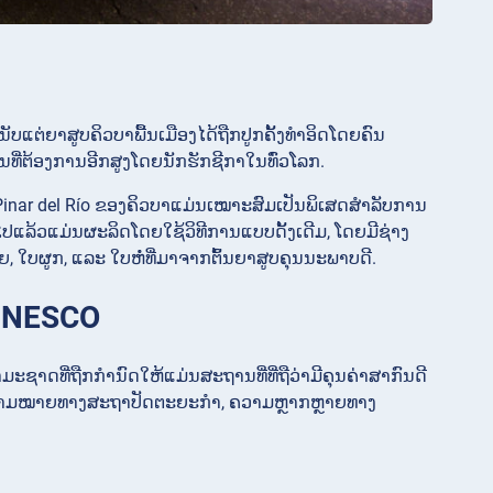
ັບແຕ່ຍາສູບຄິວບາພື້ນເມືອງໄດ້ຖືກປູກຄັ້ງທຳອິດໂດຍຄົນ
ັນທີ່ຕ້ອງການອີກສູງໂດຍນັກຮັກຊີກາໃນທົ່ວໂລກ.
Pinar del Río ຂອງຄິວບາແມ່ນເໝາະສົມເປັນພິເສດສຳລັບການ
ວໄປແລ້ວແມ່ນຜະລິດໂດຍໃຊ້ວິທີການແບບດັ້ງເດີມ, ໂດຍມີຊ່າງ
, ໃບຜູກ, ແລະ ໃບຫໍ່ທີ່ມາຈາກຕົ້ນຍາສູບຄຸນນະພາບດີ.
ງ UNESCO
າດທີ່ຖືກກຳນົດໃຫ້ແມ່ນສະຖານທີ່ທີ່ຖືວ່າມີຄຸນຄ່າສາກົນດີ
ສາດ, ຄວາມໝາຍທາງສະຖາປັດຕະຍະກຳ, ຄວາມຫຼາກຫຼາຍທາງ