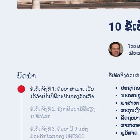
10 ຂໍ້
ໂດຍ
B
ເຜີຍແ
ບົດນໍາ
ຂໍ້ເທັດຈິງດ່ວນ
ປະຊາກ
ຂໍ້ເທັດຈິງທີ 1: ຄິວບາສາມາດເອີ້ນ
ນະຄອນຫ
ໄດ້ວ່າເປັນພິພິທະພັນຂອງລົດເກົ່າ
ພາສາທາ
ຂໍ້ເທັດຈິງທີ 2: ຊີກາຄິວບາມີຊື່ສຽງ
ສະກຸນເງິ
ໄປທົ່ວໂລກ
ລັດຖະບ
ສາສະໜາ
ຂໍ້ເທັດຈິງທີ 3: ຄິວບາມີ 9 ແຫ່ງ
ພູມິສາດ
:
ມໍລະດົກໂລກຂອງ UNESCO