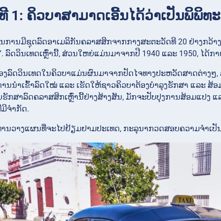
ິງທີ 1: ຄິວບາສາມາດເອີ້ນໄດ້ວ່າເປັນພິພິທ
ໃນການມີຊຸດລົດອາເມລິກັນຄລາສສິກຈາກກາງສະຕະວັດທີ 20 ຢ່າງກວ້າງຂວາ
. ລົດວິນເທດເຫຼົ່ານີ້, ສ່ວນໃຫຍ່ແມ່ນມາຈາກປີ 1940 ແລະ 1950, ໄດ້ກາ
ງລົດວິນເທດໃນຄິວບາແມ່ນຜົນມາຈາກປັດໄຈທາງປະຫວັດສາດຕ່າງໆ, 
ດການນຳເຂົ້າລົດໃໝ່ ແລະ ເຮັດໃຫ້ຊາວຄິວບາຕ້ອງບຳລຸງຮັກສາ ແລະ ສ້ອມ
ັບຮັກສາລົດຄລາສສິກເຫຼົ່ານີ້ຢ່າງສ້າງສັນ, ມັກຈະປັບປຸງການສ້ອມແປງ 
ມີຈຳກັດ.
ທ່ານວາງແຜນທີ່ຈະໄປຢ້ຽມຢາມປະເທດ, ກະລຸນາກວດສອບຄວາມຈຳເປ