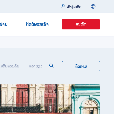
ເຂົ້າສູ່ລະບົບ
ໜ່າຍ
ຕິດຕໍ່ພວກເຮົາ
ສະໝັກ
ນທົບທວນຄືນ
ທ່ອງ​ທ່ຽວ
ຕິດຕາມ