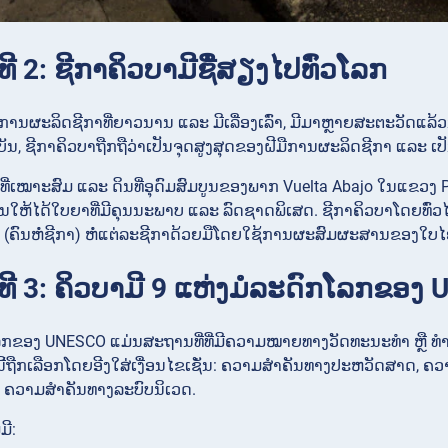
ິງທີ 2: ຊີກາຄິວບາມີຊື່ສຽງໄປທົ່ວໂລກ
ການຜະລິດຊີກາທີ່ຍາວນານ ແລະ ມີເລື່ອງເລົ່າ, ມີມາຫຼາຍສະຕະວັດແລ້ວນ
ບັນ, ຊີກາຄິວບາຖືກຖືວ່າເປັນຈຸດສູງສຸດຂອງຝີມືການຜະລິດຊີກາ ແລະ ເປ
່ເໝາະສົມ ແລະ ດິນທີ່ອຸດົມສົມບູນຂອງພາກ Vuelta Abajo ໃນແຂວງ 
ງຜົນໃຫ້ໄດ້ໃບຍາທີ່ມີຄຸນນະພາບ ແລະ ລົດຊາດພິເສດ. ຊີກາຄິວບາໂດຍທົ່
es (ຄົນຫໍ່ຊີກາ) ຫໍ່ແຕ່ລະຊີກາດ້ວຍມືໂດຍໃຊ້ການຜະສົມຜະສານຂອງໃບໄຍ
ຈິງທີ 3: ຄິວບາມີ 9 ແຫ່ງມໍລະດົກໂລກຂອ
ກຂອງ UNESCO ແມ່ນສະຖານທີ່ທີ່ມີຄວາມໝາຍທາງວັດທະນະທຳ ຫຼື ທຳມະຊ
ຼົ່ານີ້ຖືກເລືອກໂດຍອີງໃສ່ເງື່ອນໄຂເຊັ່ນ: ຄວາມສຳຄັນທາງປະຫວັດ
ຼື ຄວາມສຳຄັນທາງລະບົບນິເວດ.
ມີ: