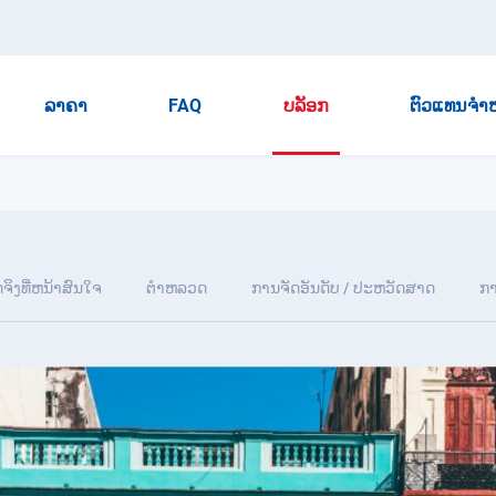
ລາຄາ
FAQ
ບລັອກ
ຕົວແທນຈໍາ
ັດຈິງທີ່ຫນ້າສົນໃຈ
ຕໍາຫລວດ
ການຈັດອັນດັບ / ປະຫວັດສາດ
ກາ