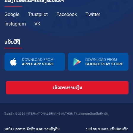
ສື່ສັງຄົມອອນລາຍຂອງພວກເຮົາ
Google
Trustpilot
Facebook
Twitter
Instagram
VK
ແອັບມືຖື
ເຮັດການຈ່າຍເງິນ
ລິຂະສິດ © 2026 INTERNATIONAL DRIVING AUTHORITY. ສະຫງວນລິຂະສິດທັງໝົດ
ນະໂຍບາຍການຈັດສົ່ງ ແລະ ການສົ່ງຄືນ
ນະໂຍບາຍຄວາມເປັນສ່ວນຕົວ