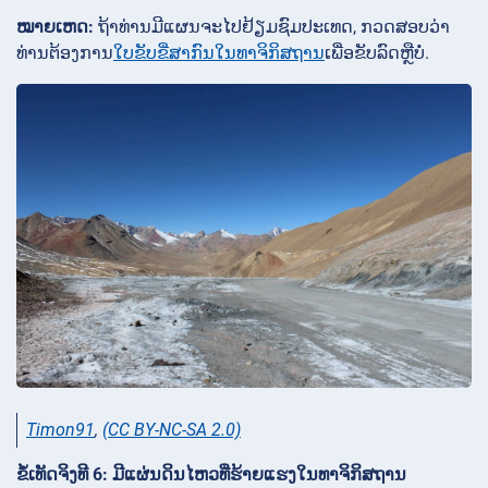
ໝາຍເຫດ:
ຖ້າທ່ານມີແຜນຈະໄປຢ້ຽມຊົມປະເທດ, ກວດສອບວ່າ
ທ່ານຕ້ອງການ
ໃບຂັບຂີ່ສາກົນໃນທາຈິກິສຖານ
ເພື່ອຂັບລົດຫຼືບໍ່.
Timon91
,
(CC BY-NC-SA 2.0)
ຂໍ້ເທັດຈິງທີ 6: ມີແຜ່ນດິນໄຫວທີ່ຮ້າຍແຮງໃນທາຈິກິສຖານ