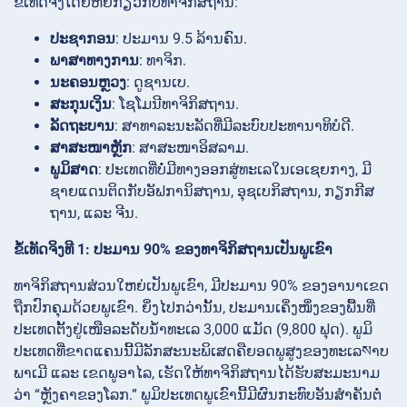
ຂໍ້ເທັດຈິງໂດຍຫຍໍ້ກ່ຽວກັບທາຈິກິສຖານ:
ປະຊາກອນ
: ປະມານ 9.5 ລ້ານຄົນ.
ພາສາທາງການ
: ທາຈິກ.
ນະຄອນຫຼວງ
: ດູຊານເບ.
ສະກຸນເງິນ
: ໂຊໂມນີທາຈິກິສຖານ.
ລັດຖະບານ
: ສາທາລະນະລັດທີ່ມີລະບົບປະທານາທິບໍດີ.
ສາສະໜາຫຼັກ
: ສາສະໜາອິສລາມ.
ພູມິສາດ
: ປະເທດທີ່ບໍ່ມີທາງອອກສູ່ທະເລໃນເອເຊຍກາງ, ມີ
ຊາຍແດນຕິດກັບອັຟການິສຖານ, ອຸຊເບກິສຖານ, ກຽກກີສ
ຖານ, ແລະ ຈີນ.
ຂໍ້ເທັດຈິງທີ 1: ປະມານ 90% ຂອງທາຈິກິສຖານເປັນພູເຂົາ
ທາຈິກິສຖານສ່ວນໃຫຍ່ເປັນພູເຂົາ, ມີປະມານ 90% ຂອງອານາເຂດ
ຖືກປົກຄຸມດ້ວຍພູເຂົາ. ຍິ່ງໄປກວ່ານັ້ນ, ປະມານເຄິ່ງໜຶ່ງຂອງພື້ນທີ່
ປະເທດຕັ້ງຢູ່ເໜືອລະດັບນ້ຳທະເລ 3,000 ແມັດ (9,800 ຟຸດ). ພູມິ
ປະເທດທີ່ຂາດແຄນນີ້ມີລັກສະນະພິເສດຄືຍອດພູສູງຂອງທະເລསາບ
ພາເມີ ແລະ ເຂດພູອາໄລ, ເຮັດໃຫ້ທາຈິກິສຖານໄດ້ຮັບສະມະນາມ
ວ່າ “ຫຼັງຄາຂອງໂລກ.” ພູມິປະເທດພູເຂົານີ້ມີຜົນກະທົບອັນສຳຄັນຕໍ່