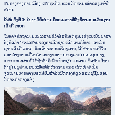
ສູນກາງທາງການເມືອງ, ເສດຖະກິດ, ແລະ ວັດທະນະທຳຂອງທາຈິກິ
ສຖານ.
ຂໍ້ເທັດຈິງທີ 3: ໃນທາຈິກິສຖານມີທະເລສາບທີ່ຕັ້ງຊື່ຕາມອະເລັກຊານ
ເດີ ເດີ ເກຣດ
ໃນທາຈິກິສຖານ, ມີທະເລສາບຊື່ວ່າອິສກັນເດີກຸນ, ເຊິ່ງແປເປັນພາສາ
ອັງກິດວ່າ “ທະເລສາບຂອງອາເລັກຊານເດີ.” ຕາມນິທານ, ອາເລັກ
ຊານເດີ ເດີ ເກຣດ, ນັກເອົາຊະນະກຣີກບູລານ, ໄດ້ຜ່ານເຂດນີ້ໃນ
ລະຫວ່າງການເຄື່ອນໄຫວທາງທະຫານຂອງລາວໃນເອເຊຍກາງ,
ແລະ ທະເລສາບນີ້ໄດ້ຖືກຕັ້ງຊື່ເພື່ອເປັນກຽດແກ່ລາວ. ອິສກັນເດີກຸນ
ຕັ້ງຢູ່ໃນພູຟານ, ສະເໜີທິວທັດທີ່ງດງາມ ແລະ ເຮັດໜ້າທີ່ເປັນ
ຈຸດໝາຍປາຍທາງຍອດນິຍົມສຳລັບນັກທ່ອງທ່ຽວ ແລະ ຜູ້ຊື່ນຊອບ
ກິດຈະກຳກາງແຈ້ງ.