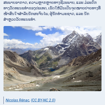
ສະພາບອາກາດ, ຄວາມຫຼາກຫຼາຍທາງຊີວະພາບ, ແລະ ມໍລະດົກ
ທາງວັດທະນະທຳຂອງປະເທດ, ເຮັດໃຫ້ມັນເປັນຈຸດໝາຍປາຍທາງທີ່
ໜ້າສົນໃຈສຳລັບນັກຜະຈົນໄພ, ຜູ້ຮັກທຳມະຊາດ, ແລະ ນັກ
ສຳຫຼວດວັດທະນະທຳ.
Nicolas Rénac
,
(CC BY-NC 2.0)