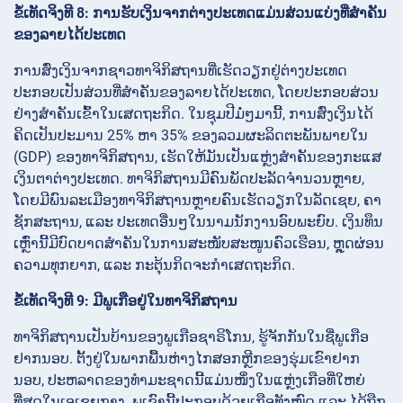
ຂໍ້ເທັດຈິງທີ 8: ການຮັບເງິນຈາກຕ່າງປະເທດແມ່ນສ່ວນແບ່ງທີ່ສຳຄັນ
ຂອງລາຍໄດ້ປະເທດ
ການສົ່ງເງິນຈາກຊາວທາຈິກິສຖານທີ່ເຮັດວຽກຢູ່ຕ່າງປະເທດ
ປະກອບເປັນສ່ວນທີ່ສຳຄັນຂອງລາຍໄດ້ປະເທດ, ໂດຍປະກອບສ່ວນ
ຢ່າງສຳຄັນເຂົ້າໃນເສດຖະກິດ. ໃນຊຸມປີມໍ່ໆມານີ້, ການສົ່ງເງິນໄດ້
ຄິດເປັນປະມານ 25% ຫາ 35% ຂອງລວມຜະລິດຕະພັນພາຍໃນ
(GDP) ຂອງທາຈິກິສຖານ, ເຮັດໃຫ້ມັນເປັນແຫຼ່ງສຳຄັນຂອງກະແສ
ເງິນຕາຕ່າງປະເທດ. ທາຈິກິສຖານມີຄົນພັດປະລັດຈຳນວນຫຼາຍ,
ໂດຍມີພົນລະເມືອງທາຈິກິສຖານຫຼາຍຄົນເຮັດວຽກໃນລັດເຊຍ, ຄາ
ຊັກສະຖານ, ແລະ ປະເທດອື່ນໆໃນນາມນັກງານອົບພະຍົບ. ເງິນທຶນ
ເຫຼົ່ານີ້ມີບົດບາດສຳຄັນໃນການສະໜັບສະໜູນຄົວເຮືອນ, ຫຼຸດຜ່ອນ
ຄວາມທຸກຍາກ, ແລະ ກະຕຸ້ນກິດຈະກຳເສດຖະກິດ.
ຂໍ້ເທັດຈິງທີ 9: ມີພູເກືອຢູ່ໃນທາຈິກິສຖານ
ທາຈິກິສຖານເປັນບ້ານຂອງພູເກືອຊາຣິໂກນ, ຮູ້ຈັກກັນໃນຊື່ພູເກືອ
ຢາກນອບ. ຕັ້ງຢູ່ໃນພາກພື້ນຫ່າງໄກສອກຫຼີກຂອງຮຸ່ມເຂົາຢາກ
ນອບ, ປະຫລາດຂອງທຳມະຊາດນີ້ແມ່ນໜຶ່ງໃນແຫຼ່ງເກືອທີ່ໃຫຍ່
ທີ່ສຸດໃນເອເຊຍກາງ. ພູເຂົານີ້ປະກອບດ້ວຍເກືອທັງໝົດ ແລະ ໄດ້ຖືກ