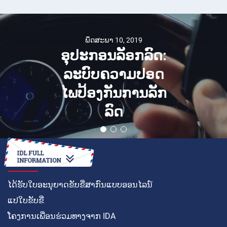
ພຶດສະພາ 10, 2019
ອຸປະກອນລັອກລົດ:
ລະບົບຄວາມປອດ
ໄພປ້ອງກັນການລັກ
ລົດ
ວິທີໃນການ
ໄດ້ຮັບໃບອະນຸຍາດຂັບຂີ່ສາກົນແບບອອນໄລນ໌
ແປໃບຂັບຂີ່
ໂຄງການເພື່ອນຮ່ວມທາງຈາກ IDA