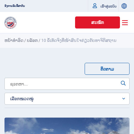
ເຂົ້າສູ່ລະບົບ
ອົງການຂັບຂີ່ສາກົນ
ສະໝັກ
ຫນ້າທໍາອິດ
/
ບລັອກ
/
10 ຂໍ້ເທັດຈິງທີ່ໜ້າສົນໃຈກ່ຽວກັບທາຈິກິສຖານ
ຕິດຕາມ