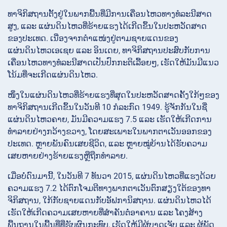
ທາຈິກິສຖານຕັ້ງຢູ່ໃນພາກພື້ນທີ່ມີການເຄື່ອນໄຫວທາງທໍລະນີສາດ
ສູງ, ແລະ ແຜ່ນດິນໄຫວທີ່ຮ້າຍແຮງໄດ້ເກີດຂຶ້ນໃນປະຫວັດສາດ
ຂອງປະເທດ. ເນື່ອງຈາກຕຳແໜ່ງຢູ່ຕາມຊາຍແດນຂອງ
ແຜ່ນດິນໄຫວເອເຊຍ ແລະ ອິນເດຍ, ທາຈິກິສຖານປະສົບກັບການ
ເຄື່ອນໄຫວທາງທໍລະນີສາດເປັນປົກກະຕິເລື້ອຍໆ, ເຮັດໃຫ້ມັນມີແນວ
ໂນ້ມທີ່ຈະເກີດແຜ່ນດິນໄຫວ.
ໜຶ່ງໃນແຜ່ນດິນໄຫວທີ່ຮ້າຍແຮງທີ່ສຸດໃນປະຫວັດສາດຄັ້ງໃກ້ໆຂອງ
ທາຈິກິສຖານເກີດຂຶ້ນໃນວັນທີ 10 ກໍລະກົດ 1949. ຮູ້ຈັກກັນໃນຊື່
ແຜ່ນດິນໄຫວຄາຍ, ມັນມີຄວາມແຮງ 7.5 ແລະ ເຮັດໃຫ້ເກີດການ
ທຳລາຍຢ່າງກວ້າງຂວາງ, ໂດຍສະເພາະໃນພາກຕາເວັນອອກຂອງ
ປະເທດ. ຫຼາຍພັນຄົນເສຍຊີວິດ, ແລະ ຫຼາຍໝູ່ບ້ານໄດ້ຮັບຄວາມ
ເສຍຫາຍຢ່າງຮ້າຍແຮງຫຼືຖືກທຳລາຍ.
ເມື່ອບໍ່ດົນມານີ້, ໃນວັນທີ 7 ທັນວາ 2015, ແຜ່ນດິນໄຫວທີ່ແຮງດ້ວຍ
ຄວາມແຮງ 7.2 ໄດ້ຕົກໂຈມຕີທາງພາກຕາເວັນຕົກສຽງໃຕ້ຂອງທາ
ຈິກິສຖານ, ໃກ້ກັບຊາຍແດນກັບອັຟການິສຖານ. ແຜ່ນດິນໄຫວໄດ້
ເຮັດໃຫ້ເກີດຄວາມເສຍຫາຍທີ່ສຳຄັນຕໍ່ອາຄານ ແລະ ໂຄງສ້າງ
ພື້ນຖານໃນພື້ນທີ່ທີ່ຮັບຜົນກະທົບ, ເຮັດໃຫ້ມີຜູ້ບາດເຈັບ ແລະ ຜູ້ພັດ