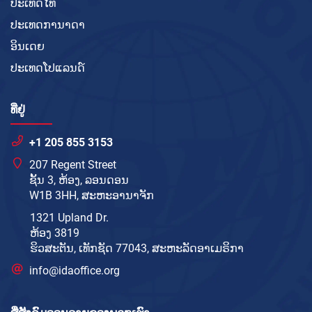
ປະເທດໄທ
ປະເທດການາດາ
ອິນເດຍ
ປະເທດໂປແລນດ໌
ທີ່ຢູ່
+1 205 855 3153
207 Regent Street
ຊັ້ນ 3, ຫ້ອງ, ລອນດອນ
W1B 3HH, ສະຫະອານາຈັກ
1321 Upland Dr.
ຫ້ອງ 3819
ຮິວສະຕັນ, ເທັກຊັດ 77043, ສະຫະລັດອາເມຣິກາ
info@idaoffice.org