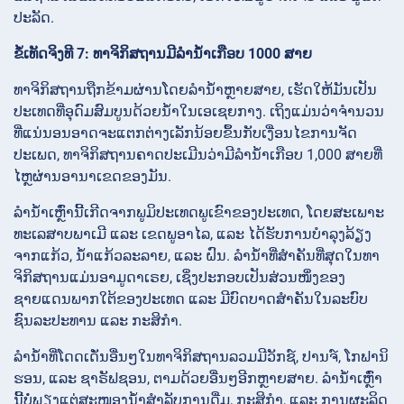
ປະລັດ.
ຂໍ້ເທັດຈິງທີ 7: ທາຈິກິສຖານມີລຳນ້ຳເກືອບ 1000 ສາຍ
ທາຈິກິສຖານຖືກຂ້າມຜ່ານໂດຍລຳນ້ຳຫຼາຍສາຍ, ເຮັດໃຫ້ມັນເປັນ
ປະເທດທີ່ອຸດົມສົມບູນດ້ວຍນ້ຳໃນເອເຊຍກາງ. ເຖິງແມ່ນວ່າຈຳນວນ
ທີ່ແນ່ນອນອາດຈະແຕກຕ່າງເລັກນ້ອຍຂຶ້ນກັບເງື່ອນໄຂການຈັດ
ປະເພດ, ທາຈິກິສຖານຄາດປະເມີນວ່າມີລຳນ້ຳເກືອບ 1,000 ສາຍທີ່
ໄຫຼຜ່ານອານາເຂດຂອງມັນ.
ລຳນ້ຳເຫຼົ່ານີ້ເກີດຈາກພູມິປະເທດພູເຂົາຂອງປະເທດ, ໂດຍສະເພາະ
ທະເລສາບພາເມີ ແລະ ເຂດພູອາໄລ, ແລະ ໄດ້ຮັບການບຳລຸງລ້ຽງ
ຈາກແກ້ວ, ນ້ຳແກ້ວລະລາຍ, ແລະ ຝົນ. ລຳນ້ຳທີ່ສຳຄັນທີ່ສຸດໃນທາ
ຈິກິສຖານແມ່ນອາມູດາເຣຍ, ເຊິ່ງປະກອບເປັນສ່ວນໜຶ່ງຂອງ
ຊາຍແດນພາກໃຕ້ຂອງປະເທດ ແລະ ມີບົດບາດສຳຄັນໃນລະບົບ
ຊົນລະປະທານ ແລະ ກະສິກຳ.
ລຳນ້ຳທີ່ໂດດເດັ່ນອື່ນໆໃນທາຈິກິສຖານລວມມີວັກຊ໌, ປານຈ໌, ໂກຟານິ
ຮອນ, ແລະ ຊາຣັຟຊອນ, ຕາມດ້ວຍອື່ນໆອີກຫຼາຍສາຍ. ລຳນ້ຳເຫຼົ່າ
ນີ້ບໍ່ພຽງແຕ່ສະໜອງນ້ຳສຳລັບການດື່ມ, ກະສິກຳ, ແລະ ການຜະລິດ