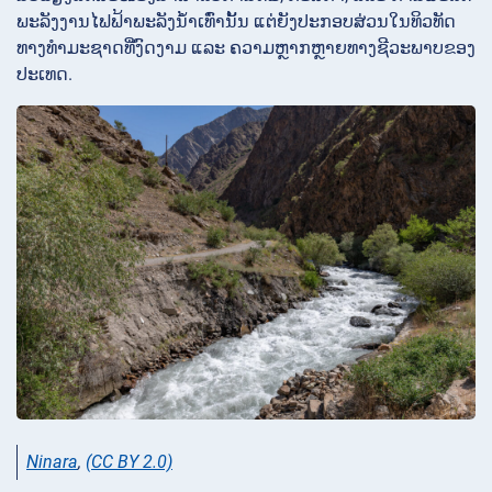
ພະລັງງານໄຟຟ້າພະລັງນ້ຳເທົ່ານັ້ນ ແຕ່ຍັງປະກອບສ່ວນໃນທິວທັດ
ທາງທຳມະຊາດທີ່ງົດງາມ ແລະ ຄວາມຫຼາກຫຼາຍທາງຊີວະພາບຂອງ
ປະເທດ.
Ninara
,
(CC BY 2.0)