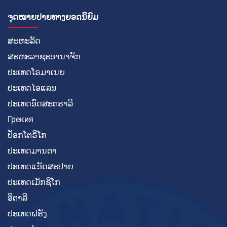
ຈຸດໝາຍປາຍທາງຍອດນິຍົມ
ສະຫະລັດ
ສະຫະລາຊະອານາຈັກ
ປະເທດໂຣມາເນຍ
ປະເທດໄອແລນ
ປະເທດອົດສະຕຣາລີ
Грекия
ປັອກໂຕຣິໂກ
ປະເທດມານຕາ
ປະເທດແອັດສະປາຍ
ປະເທດເມັກຊິໂກ
ອິຕາລີ
ປະເທດຝຣັ່ງ