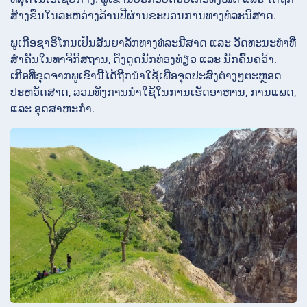
ສ້າງຂຶ້ນໃນລະຫວ່າງລ້ານປີຜ່ານຂະບວນການທາງທໍລະນີສາດ.
ພູເກືອຊາຣິໂກນເປັນສັນຍາລັກທາງທໍລະນີສາດ ແລະ ວັດທະນະທຳທີ່
ສຳຄັນໃນທາຈິກິສຖານ, ດຶງດູດນັກທ່ອງທ່ຽວ ແລະ ນັກຄົ້ນຄວ້າ.
ເກືອທີ່ຂຸດຈາກພູເຂົານີ້ໄດ້ຖືກນຳໃຊ້ເພື່ອຈຸດປະສົງຕ່າງໆຕະຫຼອດ
ປະຫວັດສາດ, ລວມທັງການນຳໃຊ້ໃນການເຮັດອາຫານ, ການແພດ,
ແລະ ອຸດສາຫະກຳ.