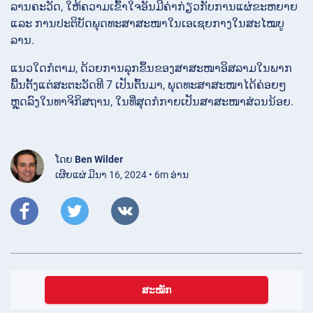
ລານຄະວັດ, ໃຫ້ຄວາມເຂົ້າໃຈອັນມີຄ່າກ່ຽວກັບການແຜ່ຂະຫຍາຍ
ແລະ ການປະຕິບັດພຸດທະສາສະໜາໃນເອເຊຍກາງໃນສະໄໝບູ
ລານ.
ແນວໃດກໍຕາມ, ດ້ວຍການລຸກຂຶ້ນຂອງສາສະໜາອິສລາມໃນພາກ
ພື້ນຕັ້ງແຕ່ສະຕະວັດທີ 7 ເປັນຕົ້ນມາ, ພຸດທະສາສະໜາໄດ້ຄ່ອຍໆ
ຫຼຸດລົງໃນທາຈິກິສຖານ, ໃນທີ່ສຸດກໍກາຍເປັນສາສະໜາສ່ວນນ້ອຍ.
ໂດຍ
Ben Wilder
ເຜີຍແຜ່ ມີນາ 16, 2024 • 6m ອ່ານ
ສະໝັກ