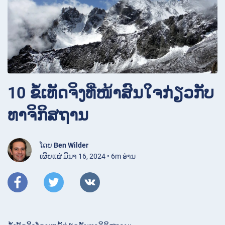
10 ຂໍ້ເທັດຈິງທີ່ໜ້າສົນໃຈກ່ຽວກັບ
ທາຈິກິສຖານ
ໂດຍ
Ben Wilder
ເຜີຍແຜ່ ມີນາ 16, 2024 • 6m ອ່ານ