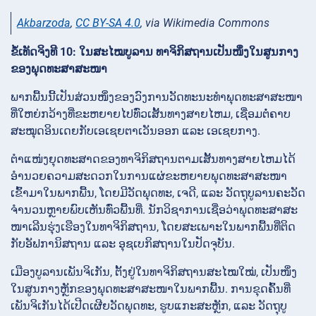
Akbarzoda
,
CC BY-SA 4.0
, via Wikimedia Commons
ຂໍ້ເທັດຈິງທີ 10: ໃນສະໄໝບູລານ ທາຈິກິສຖານເປັນໜຶ່ງໃນສູນກາງ
ຂອງພຸດທະສາສະໜາ
ພາກພື້ນນີ້ເປັນສ່ວນໜຶ່ງຂອງວົງການວັດທະນະທຳພຸດທະສາສະໜາ
ທີ່ໃຫຍ່ກວ້າງທີ່ຂະຫຍາຍໄປທົ່ວເສັ້ນທາງສາຍໄຫມ, ເຊື່ອມຕໍ່ຄາບ
ສະໝຸດອິນເດຍກັບເອເຊຍຕາເວັນອອກ ແລະ ເອເຊຍກາງ.
ຕຳແໜ່ງຍຸດທະສາດຂອງທາຈິກິສຖານຕາມເສັ້ນທາງສາຍໄຫມໄດ້
ອຳນວຍຄວາມສະດວກໃນການແຜ່ຂະຫຍາຍພຸດທະສາສະໜາ
ເຂົ້າມາໃນພາກພື້ນ, ໂດຍມີວັດພຸດທະ, ເຈດີ, ແລະ ວັດຖຸບູລານຄະວັດ
ຈຳນວນຫຼາຍພົບເຫັນທົ່ວພື້ນທີ່. ນັກວິຊາການເຊື່ອວ່າພຸດທະສາສະ
ໜາເລີນຮຸ່ງເຮືອງໃນທາຈິກິສຖານ, ໂດຍສະເພາະໃນພາກພື້ນທີ່ຕິດ
ກັບອັຟການິສຖານ ແລະ ອຸຊເບກິສຖານໃນປັດຈຸບັນ.
ເມືອງບູລານເພັນຈິເກັນ, ຕັ້ງຢູ່ໃນທາຈິກິສຖານສະໄໝໃໝ່, ເປັນໜຶ່ງ
ໃນສູນກາງຫຼັກຂອງພຸດທະສາສະໜາໃນພາກພື້ນ. ການຂຸດຄົ້ນທີ່
ເພັນຈິເກັນໄດ້ເປີດເຜີຍວັດພຸດທະ, ຮູບແກະສະຫຼັກ, ແລະ ວັດຖຸບູ