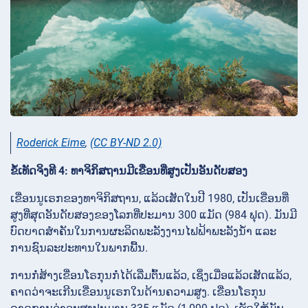
Roderick Eime
,
(CC BY-ND 2.0)
ຂໍ້ເທັດຈິງທີ 4: ທາຈິກິສຖານມີເຂື່ອນທີ່ສູງເປັນອັນດັບສອງ
ເຂື່ອນນູເຣກຂອງທາຈິກິສຖານ, ແລ້ວເສັດໃນປີ 1980, ເປັນເຂື່ອນທີ່
ສູງທີ່ສຸດອັນດັບສອງຂອງໂລກທີ່ປະມານ 300 ແມັດ (984 ຟຸດ). ມັນມີ
ບົດບາດສຳຄັນໃນການຜະລິດພະລັງງານໄຟຟ້າພະລັງນ້ຳ ແລະ
ການຊົນລະປະທານໃນພາກພື້ນ.
ການກໍ່ສ້າງເຂື່ອນໂຣກຸນກໍ່ໄດ້ເລີ່ມຕົ້ນແລ້ວ, ເຊິ່ງເມື່ອແລ້ວເສັດແລ້ວ,
ຄາດວ່າຈະເກີນເຂື່ອນນູເຣກໃນດ້ານຄວາມສູງ. ເຂື່ອນໂຣກຸນ