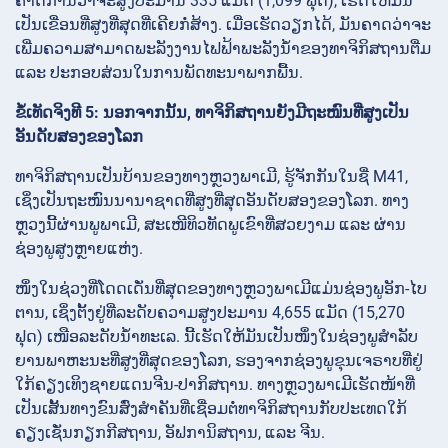
ຄາດການວ່າຈະສູງປະມານ 335 ແມັດ (1,099 ຟຸດ), ເຮັດໃຫ້ມັນ
ເປັນເຂື່ອນທີ່ສູງທີ່ສຸດທີ່ເຄີຍກໍ່ສ້າງ. ເມື່ອເຮັດວຽກໄດ້, ມັນຄາດວ່າຈະ
ເພີ່ມຄວາມສາມາດພະລັງງານໄຟຟ້າພະລັງນ້ຳຂອງທາຈິກິສຖານຕື່ມ
ແລະ ປະກອບສ່ວນໃນການພັດທະນາພາກພື້ນ.
ຂໍ້ເທັດຈິງທີ 5: ນອກຈາກນັ້ນ, ທາຈິກິສຖານຍັງມີຖະໜົນທີ່ສູງເປັນ
ອັນດັບສອງຂອງໂລກ
ທາຈິກິສຖານເປັນບ້ານຂອງທາງຫຼວງພາເມີ, ຮູ້ຈັກກັນໃນຊື່ M41,
ເຊິ່ງເປັນຖະໜົນນານາຊາດທີ່ສູງທີ່ສຸດອັນດັບສອງຂອງໂລກ. ທາງ
ຫຼວງນີ້ຜ່ານພູພາເມີ, ສະເໜີທິວທັດພູເຂົາທີ່ສວຍງາມ ແລະ ຜ່ານ
ຊ່ອງພູສູງຫຼາຍແຫ່ງ.
ໜຶ່ງໃນຊ່ວງທີ່ໂດດເດັ່ນທີ່ສຸດຂອງທາງຫຼວງພາເມີແມ່ນຊ່ອງພູອັກ-ໄບ
ຕານ, ເຊິ່ງຕັ້ງຢູ່ທີ່ລະດັບຄວາມສູງປະມານ 4,655 ແມັດ (15,270
ຟຸດ) ເໜືອລະດັບນ້ຳທະເລ. ນີ້ເຮັດໃຫ້ມັນເປັນໜຶ່ງໃນຊ່ອງພູສຳລັບ
ຍານພາຫະນະທີ່ສູງທີ່ສຸດຂອງໂລກ, ຮອງຈາກຊ່ອງພູຂຸນເຈຣາບທີ່ຢູ່
ໃກ້ຄຽງເທິງຊາຍແດນຈີນ-ປາກິສຖານ. ທາງຫຼວງພາເມີເຮັດໜ້າທີ່
ເປັນເສັ້ນທາງຂົນສົ່ງສຳຄັນທີ່ເຊື່ອມຕໍ່ທາຈິກິສຖານກັບປະເທດໃກ້
ຄຽງເຊັ່ນກຽກກີສຖານ, ອັຟການິສຖານ, ແລະ ຈີນ.