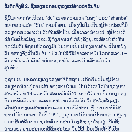
ຂໍ້ເທັດຈິງທີ 2: ຊື່ຂອງນະຄອນຫຼວງແປລ່າວວ່າວັນຈັນ
ຊື່ນີ້ມາຈາກຄຳເປີເຊຍ “du” ໝາຍຄວາມວ່າ “ສອງ” ແລະ “shanbe”
ໝາຍຄວາມວ່າ “ວັນ.” ຕາມນິທານ, ເມືອງນີ້ເດີມເປັນໝູ່ບ້ານນ້ອຍທີ່ມີ
ຕະຫຼາດສະເພາະໃນວັນຈັນເທົ່ານັ້ນ. ເມື່ອເວລາຜ່ານໄປ, ໝູ່ບ້ານໄດ້
ເຕີບໂຕເປັນເມືອງ, ແລະ ຊື່ “ດູຊານເບ” ກໍຍັງຄົງຢູ່, ສະທ້ອນໃຫ້ເຫັນ
ຈຸດເລີ່ມຕົ້ນທີ່ຖ່ອມຕົວຂອງມັນໃນນາມເປັນເມືອງການຄ້າ. ເປັນຫຍັງ
ວັນທີສອງຈິ່ງເປັນວັນຈັນ? ນີ້ແມ່ນວິທີທີ່ພິຈາລະນາໃນໂລກອິສລາມ –
ວັນອາທິດແມ່ນວັນທຳອິດຂອງອາທິດ ແລະ ວັນເສົາແມ່ນວັນ
ສຸດທ້າຍ.
ດູຊານເບ, ນະຄອນຫຼວງຂອງທາຈິກິສຖານ, ເກີດຂຶ້ນເປັນໝູ່ບ້ານ
ຕະຫຼາດນ້ອຍຢູ່ຕາມເສັ້ນທາງສາຍໄຫມ. ມັນໄດ້ເຕີບໂຕໃນຊ່ວງປາຍ
ສະຕະວັດທີ 19 ແລະ ຕົ້ນສະຕະວັດທີ 20 ພາຍໃຕ້ການປົກຄອງຂອງ
ຈັກກະພັດລັດເຊຍ ແລະ ຂະຫຍາຍຕົວຕື່ມອີກໃນສະໄໝໂຊວຽດ,
ເປັນສູນກາງອຸດສາຫະກຳ ແລະ ການບໍລິຫານ. ຫຼັງຈາກທາຈິກິສ
ຖານໄດ້ເອກະລາດໃນປີ 1991, ດູຊານເບໄດ້ກາຍເປັນນະຄອນຫຼວງ
ແລະ ສືບຕໍ່ພັດທະນາ, ປະສົມປະສານໂຄງສ້າງຍຸກໂຊວຽດກັບສິ່ງ
ອຳນວຍຄວາມສະດວກທີ່ທັນສະໄໝ. ໃນມື້ນີ້, ມັນເຮັດໜ້າທີ່ເປັນ