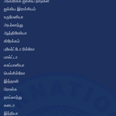
அமெரிக்க ஐக்கிய நாடுகள்
ஐக்கிய இராச்சியம்
உருமேனியா
அயர்லாந்து
ஆத்திரேலியா
கிரேக்கம்
புவேர்ட்டோ ரிக்கோ
மால்ட்டா
எசுப்பானியா
மெக்சிக்கோ
இத்தாலி
பிரான்சு
தாய்லாந்து
கனடா
இந்தியா