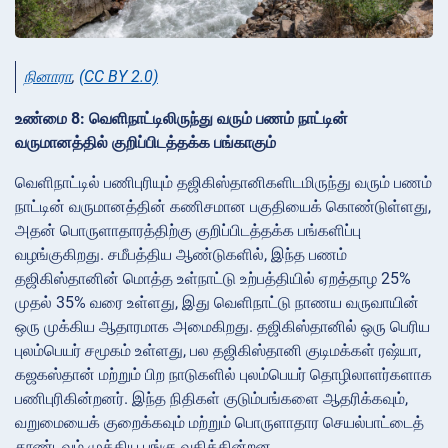
நினாரா
,
(CC BY 2.0)
உண்மை 8: வெளிநாட்டிலிருந்து வரும் பணம் நாட்டின்
வருமானத்தில் குறிப்பிடத்தக்க பங்காகும்
வெளிநாட்டில் பணிபுரியும் தஜிகிஸ்தானிகளிடமிருந்து வரும் பணம்
நாட்டின் வருமானத்தின் கணிசமான பகுதியைக் கொண்டுள்ளது,
அதன் பொருளாதாரத்திற்கு குறிப்பிடத்தக்க பங்களிப்பு
வழங்குகிறது. சமீபத்திய ஆண்டுகளில், இந்த பணம்
தஜிகிஸ்தானின் மொத்த உள்நாட்டு உற்பத்தியில் ஏறத்தாழ 25%
முதல் 35% வரை உள்ளது, இது வெளிநாட்டு நாணய வருவாயின்
ஒரு முக்கிய ஆதாரமாக அமைகிறது. தஜிகிஸ்தானில் ஒரு பெரிய
புலம்பெயர் சமூகம் உள்ளது, பல தஜிகிஸ்தானி குடிமக்கள் ரஷ்யா,
கஜகஸ்தான் மற்றும் பிற நாடுகளில் புலம்பெயர் தொழிலாளர்களாக
பணிபுரிகின்றனர். இந்த நிதிகள் குடும்பங்களை ஆதரிக்கவும்,
வறுமையைக் குறைக்கவும் மற்றும் பொருளாதார செயல்பாட்டைத்
தூண்டவும் முக்கிய பங்கு வகிக்கின்றன.