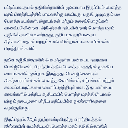
பட்டுப்பாதையில் தஜிகிஸ்தானின் மூலோபாய இருப்பிடம் பௌத்த
மதம் பிராந்தியத்தில் பரவுவதற்கு உதவியது, பகுதி முழுவதும் பல
பௌத்த மடங்கள், ஸ்தூபங்கள் மற்றும் கலைப்பொருட்கள்
காணப்படுகின்றன. அறிஞர்கள் நம்புகின்றனர் பௌத்த மதம்
தஜிகிஸ்தானில் வளர்ந்தது, குறிப்பாக தற்போதைய
ஆப்கானிஸ்தான் மற்றும் உஸ்பெகிஸ்தான் எல்லையில் உள்ள
பிராந்தியங்களில்.
நவீன தஜிகிஸ்தானில் அமைந்துள்ள பண்டைய நகரமான
பென்ஜிகெண்ட், பிராந்தியத்தில் பௌத்த மதத்தின் முக்கிய
மையங்களில் ஒன்றாக இருந்தது. பென்ஜிகெண்டில்
அகழ்வாராய்ச்சிகள் பௌத்த கோயில்கள், சிற்பங்கள் மற்றும்
கலைப்பொருட்களை வெளிப்படுத்தியுள்ளன, இது பண்டைய
காலங்களில் மத்திய ஆசியாவில் பௌத்த மதத்தின் பரவல்
மற்றும் நடைமுறை பற்றிய மதிப்புமிக்க நுண்ணறிவுகளை
வழங்குகிறது.
இருப்பினும், 7ஆம் நூற்றாண்டிலிருந்து பிராந்தியத்தில்
இஸ்லாமின் எழுச்சியுடன், பௌத்த மதம் தஜிகிஸ்தானில்