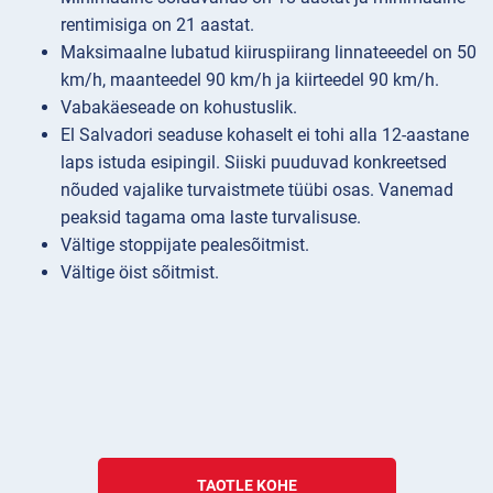
rentimisiga on 21 aastat.
Maksimaalne lubatud kiiruspiirang linnateeedel on 50
km/h, maanteedel 90 km/h ja kiirteedel 90 km/h.
Vabakäeseade on kohustuslik.
El Salvadori seaduse kohaselt ei tohi alla 12-aastane
laps istuda esipingil. Siiski puuduvad konkreetsed
nõuded vajalike turvaistmete tüübi osas. Vanemad
peaksid tagama oma laste turvalisuse.
Vältige stoppijate pealesõitmist.
Vältige öist sõitmist.
TAOTLE KOHE