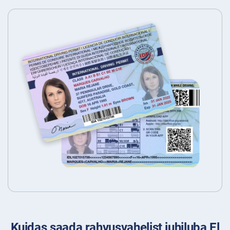
Kuidas saada rahvusvahelist juhiluba El