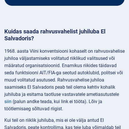
Kuidas saada rahvusvahelist juhiluba El
Salvadoris?
1968. aasta Viini konventsiooni kohaselt on rahvusvahelise
juhiloa väljastamiseks volitatud riiklikud valitsused või
määratud organisatsioonid. Enamikus riikides täidavad
seda funktsiooni AIT/FIA-ga seotud autoklubid, politsei või
muud volitatud asutused. Rahvusvahelise juhiloa
saamiseks El Salvadoris peab teil olema kehtiv kohalik
juhiluba ja esitama taotluse vastavatele ametiasutustele
siin
(palun andke teada, kui link ei tööta). Lõiv ja
töötlemisaeg sõltuvad riigist.
Kui teil on riiklik juhiluba, mis ei ole välja antud El
Salvadoris, peate kontrollima, kas teie luba võimaldab teil