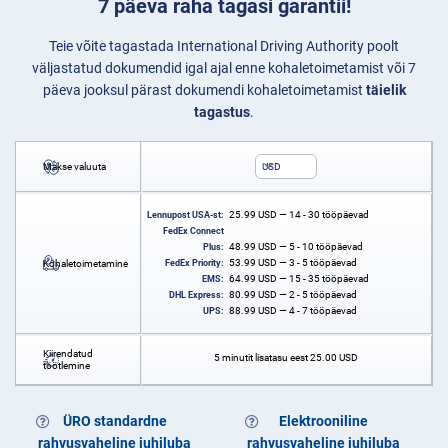
7 päeva raha tagasi garantii!
Teie võite tagastada International Driving Authority poolt
väljastatud dokumendid igal ajal enne kohaletoimetamist või 7
päeva jooksul pärast dokumendi kohaletoimetamist
täielik
tagastus
.
Makse valuuta
USD
25.99
USD
— 14 - 30 tööpäevad
Lennupost USA-st:
FedEx Connect
48.99
USD
— 5 - 10 tööpäevad
Plus:
53.99
USD
— 3 - 5 tööpäevad
Kohaletoimetamine
FedEx Priority:
64.99
USD
— 15 - 35 tööpäevad
EMS:
80.99
USD
— 2 - 5 tööpäevad
DHL Express:
88.99
USD
— 4 - 7 tööpäevad
UPS:
Kiirendatud
5 minutit lisatasu eest
25.00
USD
töötlemine
ÜRO standardne
Elektrooniline
rahvusvaheline juhiluba
rahvusvaheline juhiluba