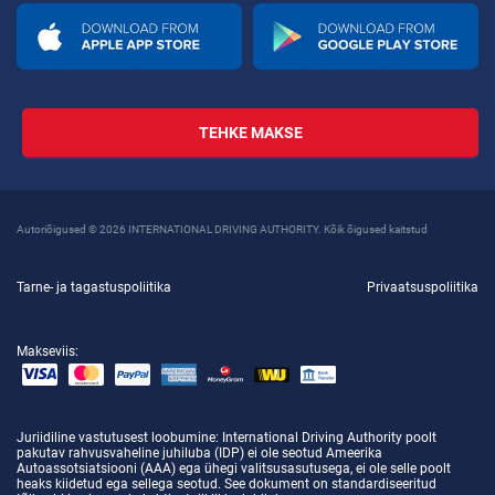
TEHKE MAKSE
Autoriõigused © 2026 INTERNATIONAL DRIVING AUTHORITY. Kõik õigused kaitstud
Tarne- ja tagastuspoliitika
Privaatsuspoliitika
Makseviis:
Juriidiline vastutusest loobumine
: International Driving Authority poolt
pakutav rahvusvaheline juhiluba (IDP) ei ole seotud Ameerika
Autoassotsiatsiooni (AAA) ega ühegi valitsusasutusega, ei ole selle poolt
heaks kiidetud ega sellega seotud. See dokument on standardiseeritud