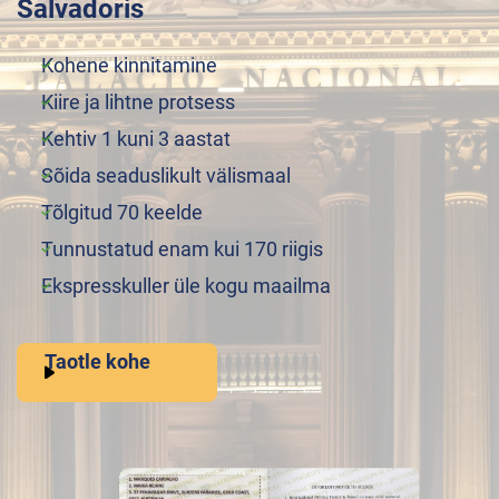
Salvadoris
Kohene kinnitamine
Kiire ja lihtne protsess
Kehtiv 1 kuni 3 aastat
Sõida seaduslikult välismaal
Tõlgitud 70 keelde
Tunnustatud enam kui 170 riigis
Ekspresskuller üle kogu maailma
Taotle kohe