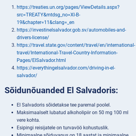
https://treaties.un.org/pages/ViewDetails.aspx?
src=TREATY&mtdsg_no=XI-B-
19&chapter=11&clang=_en
https://investinelsalvador.gob.sv/automobiles-and-
drivers-license/
https://travel.state.gov/content/travel/en/international-
travel/International-Travel-Country-Information-
Pages/ElSalvador.html
https://everythingelsalvador.com/driving-in-el-
salvador/
Sõidunõuanded El Salvadoris:
El Salvadoris sõidetakse tee paremal poolel.
Maksimaalselt lubatud alkoholipiir on 50 mg 100 ml
vere kohta.
Esipingi reisijatele on turvavöö kohustuslik.
Minimaalne sõiduvanus on 18 aastat ja minimaalne