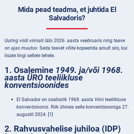
Mida pead teadma, et juhtida El
Salvadoris?
Uuring viidi viimati läbi 2026. aasta veebruaris ning teave
on ajas muutuv.
Seda teavet võite kopeerida ainult siis, kui
lisate lingi sellele lehele.
1. Osalemine
1949. ja/või 1968.
aasta ÜRO teeliikluse
konventsioonides
El Salvador on osalisriik
1968. aasta Viini teeliikluse
konventsioonis
. Riik ühines selle konventsiooniga 27.
augustil 2024. [1]
2. Rahvusvahelise juhiloa (IDP)