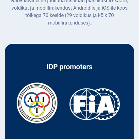
Rahvusvaheline juhiluba sisaldab plastikust ID-kaarti,
voldikut ja mobiilirakendust Androidile ja iOS-ile koos
tõlkega 70 keelde (29 voldikus ja kõik 70
mobiilirakenduses).