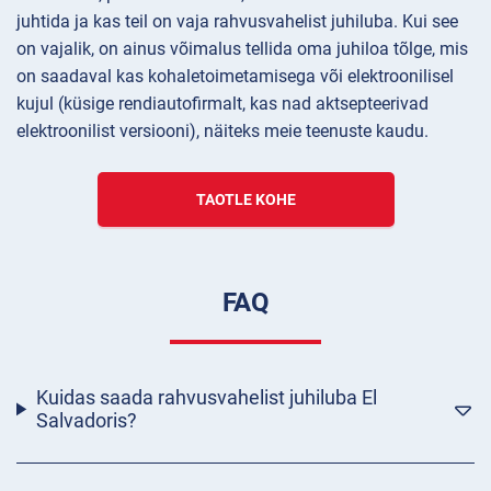
juhtida ja kas teil on vaja rahvusvahelist juhiluba. Kui see
on vajalik, on ainus võimalus tellida oma juhiloa tõlge, mis
on saadaval kas kohaletoimetamisega või elektroonilisel
kujul (küsige rendiautofirmalt, kas nad aktsepteerivad
elektroonilist versiooni), näiteks meie teenuste kaudu.
TAOTLE KOHE
FAQ
Kuidas saada rahvusvahelist juhiluba El
Salvadoris?