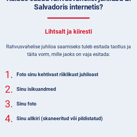
Salvadoris internetis?
Lihtsalt ja kiiresti
Rahvusvahelise juhiloa saamiseks tuleb esitada taotlus ja
täita vorm, mille jaoks on vaja esitada:
1.
Foto sinu kehtivast riiklikust juhiloast
2.
Sinu isikuandmed
3.
Sinu foto
4.
Sinu allkiri (skaneeritud või pildistatud)