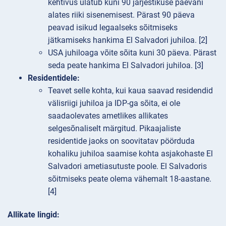
kehtivus ulatub kuni 90 järjestikuse päevani
alates riiki sisenemisest. Pärast 90 päeva
peavad isikud legaalseks sõitmiseks
jätkamiseks hankima El Salvadori juhiloa. [2]
USA juhiloaga võite sõita kuni 30 päeva. Pärast
seda peate hankima El Salvadori juhiloa. [3]
Residentidele:
Teavet selle kohta, kui kaua saavad residendid
välisriigi juhiloa ja IDP-ga sõita, ei ole
saadaolevates ametlikes allikates
selgesõnaliselt märgitud. Pikaajaliste
residentide jaoks on soovitatav pöörduda
kohaliku juhiloa saamise kohta asjakohaste El
Salvadori ametiasutuste poole. El Salvadoris
sõitmiseks peate olema vähemalt 18-aastane.
[4]
Allikate lingid: