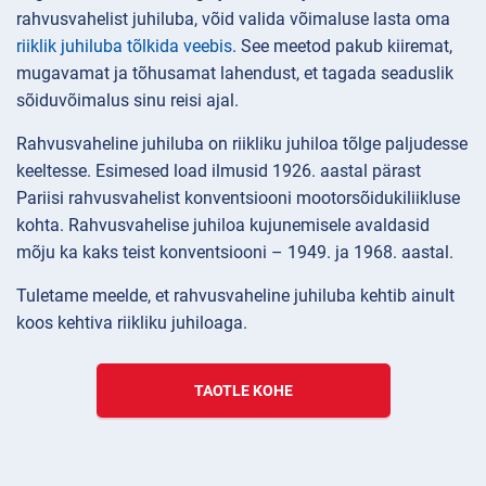
rahvusvahelist juhiluba, võid valida võimaluse lasta oma
riiklik juhiluba tõlkida veebis
. See meetod pakub kiiremat,
mugavamat ja tõhusamat lahendust, et tagada seaduslik
sõiduvõimalus sinu reisi ajal.
Rahvusvaheline juhiluba on riikliku juhiloa tõlge paljudesse
keeltesse. Esimesed load ilmusid 1926. aastal pärast
Pariisi rahvusvahelist konventsiooni mootorsõidukiliikluse
kohta. Rahvusvahelise juhiloa kujunemisele avaldasid
mõju ka kaks teist konventsiooni – 1949. ja 1968. aastal.
Tuletame meelde, et rahvusvaheline juhiluba kehtib ainult
koos kehtiva riikliku juhiloaga.
TAOTLE KOHE