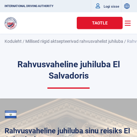
Logi sisse
INTERNATIONAL DRIVING AUTHORITY
TAOTLE
Koduleht
/
Millised riigid aktsepteerivad rahvusvahelist juhiluba
/
Rahvu
Rahvusvaheline juhiluba El
Salvadoris
Rahvusvaheline juhiluba sinu reisiks El