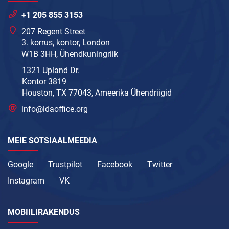
+1 205 855 3153
207 Regent Street
3. korrus, kontor, London
W1B 3HH, Ühendkuningriik
1321 Upland Dr.
Kontor 3819
Houston, TX 77043, Ameerika Ühendriigid
info@idaoffice.org
MEIE SOTSIAALMEEDIA
Google
Trustpilot
Facebook
Twitter
Instagram
VK
MOBIILIRAKENDUS