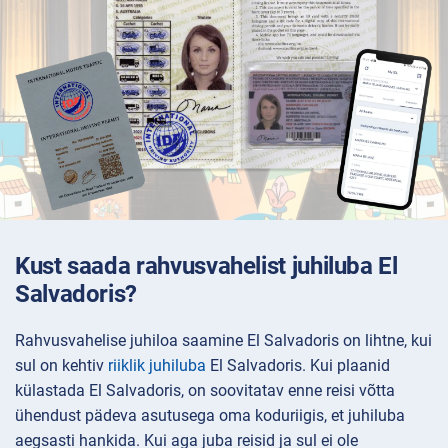
Kust saada rahvusvahelist juhiluba El
Salvadoris?
Rahvusvahelise juhiloa saamine El Salvadoris on lihtne, kui
sul on kehtiv
riiklik juhiluba
El Salvadoris. Kui plaanid
külastada El Salvadoris, on soovitatav enne reisi võtta
ühendust pädeva asutusega oma koduriigis, et juhiluba
aegsasti hankida. Kui aga juba reisid ja sul ei ole