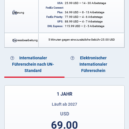
25.99
USD
— 14 - 30 Arbeitstage
USA:
FedEx Connect
34.99
USD
— 8 - 13 Arbeitstage
Lieferung
Plus:
77.99
USD
— 4 - 6 Arbeitstage
FedEx Priority:
88.99
USD
— 4 - 7 Arbeitstage
UPS:
115.99
USD
— 2 - 5 Arbeitstage
DHL Express:
5 Minuten gegen eine zusätzliche Gebühr
25.00
USD
Expressbearbeitung
Internationaler
Elektronischer
Führerschein nach UN-
Internationaler
Standard
Führerschein
1 JAHR
Läuft ab 2027
USD
69.00