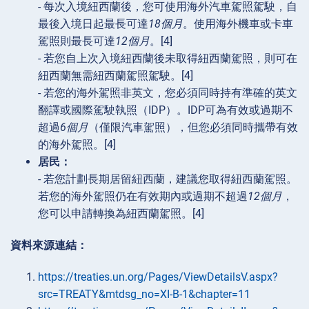
- 每次入境紐西蘭後，您可使用海外汽車駕照駕駛，自
最後入境日起最長可達
18個月
。使用海外機車或卡車
駕照則最長可達
12個月
。[4]
- 若您自上次入境紐西蘭後未取得紐西蘭駕照，則可在
紐西蘭無需紐西蘭駕照駕駛。[4]
- 若您的海外駕照非英文，您必須同時持有準確的英文
翻譯或國際駕駛執照（IDP）。IDP可為有效或過期不
超過
6個月
（僅限汽車駕照），但您必須同時攜帶有效
的海外駕照。[4]
居民：
- 若您計劃長期居留紐西蘭，建議您取得紐西蘭駕照。
若您的海外駕照仍在有效期內或過期不超過
12個月
，
您可以申請轉換為紐西蘭駕照。[4]
資料來源連結：
https://treaties.un.org/Pages/ViewDetailsV.aspx?
src=TREATY&mtdsg_no=XI-B-1&chapter=11