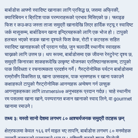
बार्बाडोस आफ्नो स्वादिष्ट खानाका लागि प्रसिद्ध छ, जसमा अफ्रिकी,
क्यारिबियन र ब्रिटिश पाक परम्पराहरूको प्रभाव मिसिएको छ। फ्लाइङ
फिश र कउ-कउ जस्ता ताजा समुद्री खानादेखि लिएर हार्दिक स्ट्यू र स्वादिष्ट
जर्क मासुसम्म, बार्बाडियन खाना इन्द्रियहरूको लागि एक भोज हो। टापुको
हलचल भएको सडक खाना दृश्यले फिश केक, रोटी र कटरहरू सहित
स्वादिष्ट खानाहरूको एर्रे प्रदान गर्दछ, जुन चलाउँदै स्थानीय स्वादहरू
चाख्नको लागि उत्तम छ। थप रूपमा, बार्बाडोसमा एक जीवन्त रेस्टुरेन्ट दृश्य छ,
समुद्री किनारका शाकहरूदेखि उत्कृष्ट भोजनका प्रतिष्ठानहरूसम्म, टापुको
पाक विविधता र रचनात्मकता प्रदर्शन गर्ने। गैस्ट्रोनोमिक पर्यटन बार्बाडोसमा
राम्रोसँग विकसित छ, खाना उत्सवहरू, पाक भ्रमणहरू र खाना पकाउने
कक्षाहरूले टापुको गैस्ट्रोनोमिक आनन्दहरू अन्वेषण गर्न उत्सुक
आगन्तुकहरूका लागि immersive अनुभवहरू प्रदान गर्दछ। चाहे स्थानीय
रम पसलमा खाना खाने, परम्परागत बजान खानाको स्वाद लिने, वा gourmet
खानामा रमाउने।
तथ्य ३: यस्तो सानो देशमा लगभग ८० आश्चर्यजनक समुद्री तटहरू छन्
क्षेत्रफलमा केवल १६६ वर्ग माइल भए तापनि, बार्बाडोस लगभग ८० मनमोहक