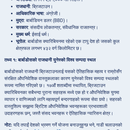
राजधानी
: ब्रिजटाउन।
आधिकारिक भाषा
: अंग्रेजी।
मुद्रा
: बार्बाडियन डलर (BBD)।
सरकार
: संसदीय लोकतन्त्र, संवैधानिक राजतन्त्र।
मुख्य धर्म
: ईसाई धर्म।
भूगोल
: बार्बाडोस क्यारिबियनमा रहेको एक टापु देश हो जसको कुल
क्षेत्रफल लगभग ४३२ वर्ग किलोमिटर छ।
तथ्य १: बार्बाडोसको राजधानी युनेस्को विश्व सम्पदा स्थल
बार्बाडोसको राजधानी ब्रिजटाउनलाई यसको ऐतिहासिक महत्व र राम्रोसँग
संरक्षित औपनिवेशिक वास्तुकलाका कारण युनेस्को विश्व सम्पदा स्थलको
रूपमा नामित गरिएको छ। १७औं शताब्दीमा स्थापित, ब्रिजटाउन
क्यारिबियनका सबैभन्दा पुराना सहरहरू मध्ये एक हो र औपनिवेशिक युगमा
व्यापार र वाणिज्यको लागि महत्वपूर्ण बन्दरगाहको रूपमा सेवा गर्‍यो। सहरको
वास्तुशिल्प समूहमा ब्रिटिश औपनिवेशिक भवनहरूका प्रभावशाली
उदाहरणहरू छन्, जस्तै संसद भवनहरू र ऐतिहासिक ग्यारिसन क्षेत्र।
नोट:
यदि तपाईं देशको भ्रमण गर्ने योजना बनाउनुहुन्छ भने, गाडी चलाउनको