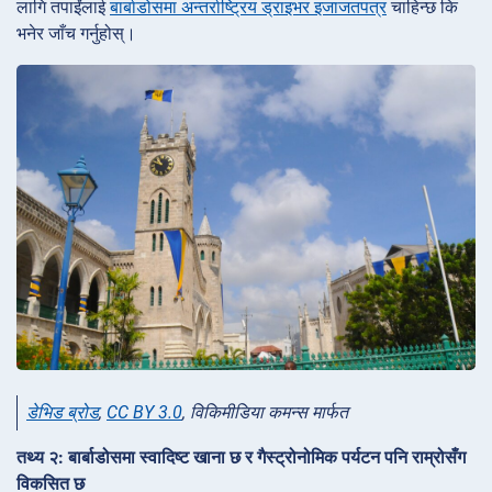
लागि तपाईंलाई
बार्बाडोसमा अन्तर्राष्ट्रिय ड्राइभर इजाजतपत्र
चाहिन्छ कि
भनेर जाँच गर्नुहोस्।
डेभिड ब्रोड
,
CC BY 3.0
, विकिमीडिया कमन्स मार्फत
तथ्य २: बार्बाडोसमा स्वादिष्ट खाना छ र गैस्ट्रोनोमिक पर्यटन पनि राम्रोसँग
विकसित छ