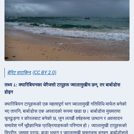
बेरिट वाटकिन
,
(CC BY 2.0)
तथ्य ८: क्यारिबियनका धेरैजसो टापुहरू ज्वालामुखीय छन्, तर बार्बाडोस
होइन
क्यारिबियन टापुहरूको एक महत्वपूर्ण भाग ज्वालामुखी गतिविधि मार्फत बनेको
भए तापनि, बार्बाडोस एक अपवादको रूपमा खडा छ। बार्बाडोस मुख्यतया
चूनढुङ्गा र कोरलबाट बनेको छ, जुन लाखौं वर्षहरूमा उत्थान र अवसादन
समावेश गर्ने भूवैज्ञानिक प्रक्रियाहरूको परिणाम हो। ज्वालामुखी टापुहरूको
विपरीत, जसमा प्रायः कडा भूभाग र ज्वालामुखी चुचुराहरू हुन्छन्, बार्बाडोसले