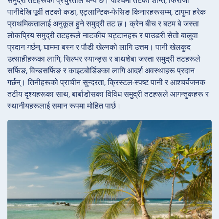
समुद्री तटहरूको प्रचुरताले धन्य छ। पश्चिमी तटको शान्त, फिरोजी
पानीदेखि पूर्वी तटको कडा, एट्लान्टिक-फेसिङ किनारहरूसम्म, टापुमा हरेक
प्राथमिकतालाई अनुकूल हुने समुद्री तट छ। क्रेन बीच र बटम बे जस्ता
लोकप्रिय समुद्री तटहरूले नाटकीय चट्टानहरू र पाउडरी सेतो बालुवा
प्रदान गर्छन्, घाममा बस्न र पौडी खेल्नको लागि उत्तम। पानी खेलकुद
उत्साहीहरूका लागि, सिल्भर स्यान्ड्स र बाथशेबा जस्ता समुद्री तटहरूले
सर्फिङ, विन्डसर्फिङ र काइटबोर्डिङका लागि आदर्श अवस्थाहरू प्रदान
गर्छन्। तिनीहरूको प्राचीन सुन्दरता, क्रिस्टल-स्पष्ट पानी र आश्चर्यजनक
तटीय दृश्यहरूका साथ, बार्बाडोसका विविध समुद्री तटहरूले आगन्तुकहरू र
स्थानीयहरूलाई समान रूपमा मोहित पार्छ।