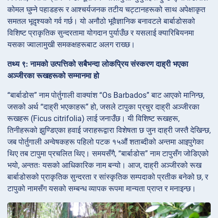
कोमल घुम्ने पहाडहरू र आश्चर्यजनक तटीय चट्टानहरूको साथ अपेक्षाकृत
समतल भूदृश्यको गर्व गर्छ। यो अनौठो भूवैज्ञानिक बनावटले बार्बाडोसको
विशिष्ट प्राकृतिक सुन्दरतामा योगदान पुर्याउँछ र यसलाई क्यारिबियनमा
यसका ज्वालामुखी समकक्षहरूबाट अलग राख्छ।
तथ्य ९: नामको उत्पत्तिको सबैभन्दा लोकप्रिय संस्करण दाह्री भएका
अञ्जीरका रूखहरूको सम्मानमा हो
“बार्बाडोस” नाम पोर्तुगाली वाक्यांश “Os Barbados” बाट आएको मानिन्छ,
जसको अर्थ “दाह्री भएकाहरू” हो, जसले टापुका प्रचुर दाह्री अञ्जीरका
रूखहरू (Ficus citrifolia) लाई जनाउँछ। यी विशिष्ट रूखहरू,
तिनीहरूको झुण्डिएका हवाई जराहरूद्वारा विशेषता छ जुन दाह्री जस्तै देखिन्छ,
जब पोर्तुगाली अन्वेषकहरू पहिलो पटक १५औं शताब्दीको अन्तमा आइपुगेका
थिए तब टापुमा प्रचलित थिए। समयसँगै, “बार्बाडोस” नाम टापुसँग जोडिएको
भयो, अन्ततः यसको आधिकारिक नाम बन्यो। आज, दाह्री अञ्जीरको रूख
बार्बाडोसको प्राकृतिक सुन्दरता र सांस्कृतिक सम्पदाको प्रतीक बनेको छ, र
टापुको नामसँग यसको सम्बन्ध व्यापक रूपमा मान्यता प्राप्त र मनाइन्छ।