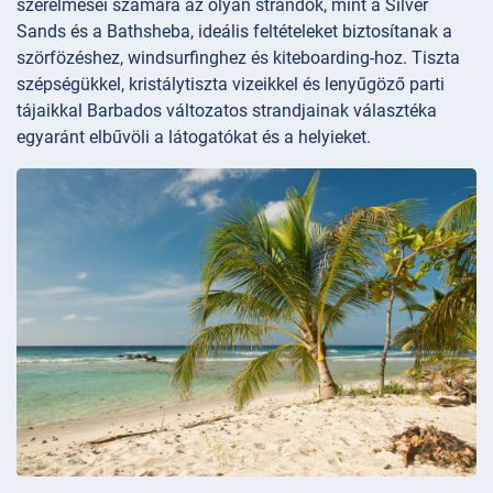
szerelmesei számára az olyan strandok, mint a Silver
Sands és a Bathsheba, ideális feltételeket biztosítanak a
szörfözéshez, windsurfinghez és kiteboarding-hoz. Tiszta
szépségükkel, kristálytiszta vizeikkel és lenyűgöző parti
tájaikkal Barbados változatos strandjainak választéka
egyaránt elbűvöli a látogatókat és a helyieket.