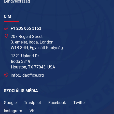
Lengyelország
CÍM
+1 205 855 3153
207 Regent Street
3. emelet, iroda, London
W1B 3HH, Egyesült Királyság
1321 Upland Dr.
Iroda 3819
Houston, TX 77043, USA
info@idaoffice.org
SZOCIÁLIS MÉDIA
Google
Trustpilot
Facebook
Twitter
Instagram
VK