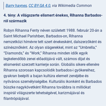
Barry haynes
,
CC BY-SA 4.0
, via Wikimedia Common
4. tény: A világszerte elismert énekes, Rihanna Barbados-
ról származik
Robyn Rihanna Fenty néven született 1988. február 20-án a
Saint Michael Parishben, Barbados-on, Rihanna
nemzetközi hírnévre tett szert énekesként, dalszerzőként és
színésznőként. Az olyan slágerekkel, mint az “Umbrella,”
“Diamonds,” és “Work,” Rihanna minden idők egyik
legkelendőbb zenei előadójává vált, számos díjat és
elismerést szerzett karrierje során. Globális sikere ellenére
Rihanna szorosan kapcsolódik barbados-i gyökereihez,
gyakran beépíti a bajan kultúra elemeit zenéjébe és
nyilvános személyiségébe. Kulturális ikonként és Barbados
büszke nagykövetként Rihanna továbbra is milliókat
inspirál világszerte tehetségével, karizmájával és
filantrópiájával.