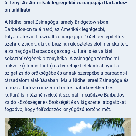
5. tény: Az Amerikák legrégebbi zsinagógája Barbados-
on található
A Nidhe Israel Zsinagóga, amely Bridgetown-ban,
Barbados-on található, az Amerikák legrégebbi,
folyamatosan használt zsinagógája. 1654-ben építették
szefárd zsidók, akik a brazíliai üldöztetés elől menekültek,
a zsinagóga Barbados gazdag kulturális és vallási
sokszínűségének bizonyítéka. A zsinagóga történelmi
mikvéje (rituális fürdő) és temetője betekintést nyújt a
sziget zsidó örökségébe és annak szerepébe a barbados-i
társadalom alakításában. Ma a Nidhe Israel Zsinagóga és
a hozzá tartozó múzeum fontos határkövekként és
kulturális intézményekként szolgál, megőrizve Barbados
zsidó közösségének örökségét és világszerte látogatókat
fogadva, hogy felfedezzék lenyűgöző történelmét.