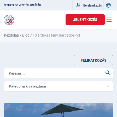
Bejelentkezés
NEMZETKÖZI VEZETÉSI HATÓSÁG
JELENTKEZÉS
Kezdőlap
/
Blog
/
10 érdekes tény Barbados-ról
FELIRATKOZÁS