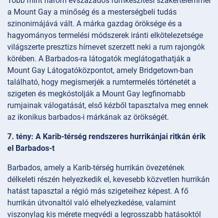
Több mint három évszázados rumkészítési szakértelemmel
a Mount Gay a minőség és a mesterségbeli tudás
szinonimájává vált. A márka gazdag öröksége és a
hagyományos termelési módszerek iránti elkötelezetsége
világszerte presztizs hírnevet szerzett neki a rum rajongók
körében. A Barbados-ra látogatók meglátogathatják a
Mount Gay Látogatóközpontot, amely Bridgetown-ban
található, hogy megismerjék a rumtermelés történetét a
szigeten és megkóstolják a Mount Gay legfinomabb
rumjainak válogatását, első kézből tapasztalva meg ennek
az ikonikus barbados-i márkának az örökségét.
7. tény: A Karib-térség rendszeres hurrikánjai ritkán érik
el Barbados-t
Barbados, amely a Karib-térség hurrikán övezetének
délkeleti részén helyezkedik el, kevesebb közvetlen hurrikán
hatást tapasztal a régió más szigeteihez képest. A fő
hurrikán útvonaltól való elhelyezkedése, valamint
viszonylag kis mérete megvédi a legrosszabb hatásoktól