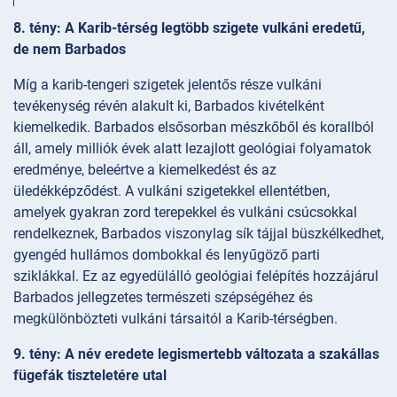
8. tény: A Karib-térség legtöbb szigete vulkáni eredetű,
de nem Barbados
Míg a karib-tengeri szigetek jelentős része vulkáni
tevékenység révén alakult ki, Barbados kivételként
kiemelkedik. Barbados elsősorban mészkőből és korallból
áll, amely milliók évek alatt lezajlott geológiai folyamatok
eredménye, beleértve a kiemelkedést és az
üledékképződést. A vulkáni szigetekkel ellentétben,
amelyek gyakran zord terepekkel és vulkáni csúcsokkal
rendelkeznek, Barbados viszonylag sík tájjal büszkélkedhet,
gyengéd hullámos dombokkal és lenyűgöző parti
sziklákkal. Ez az egyedülálló geológiai felépítés hozzájárul
Barbados jellegzetes természeti szépségéhez és
megkülönbözteti vulkáni társaitól a Karib-térségben.
9. tény: A név eredete legismertebb változata a szakállas
fügefák tiszteletére utal