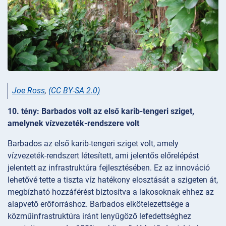
Joe Ross
,
(CC BY-SA 2.0)
10. tény: Barbados volt az első karib-tengeri sziget,
amelynek vízvezeték-rendszere volt
Barbados az első karib-tengeri sziget volt, amely
vízvezeték-rendszert létesített, ami jelentős előrelépést
jelentett az infrastruktúra fejlesztésében. Ez az innováció
lehetővé tette a tiszta víz hatékony elosztását a szigeten át,
megbízható hozzáférést biztosítva a lakosoknak ehhez az
alapvető erőforráshoz. Barbados elkötelezettsége a
közműinfrastruktúra iránt lenyűgöző lefedettséghez