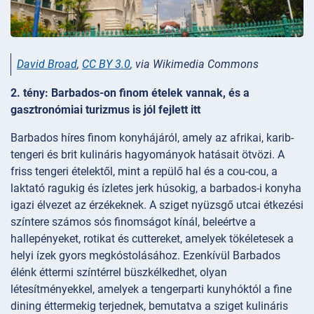
David Broad
,
CC BY 3.0
, via Wikimedia Commons
2. tény: Barbados-on finom ételek vannak, és a
gasztronómiai turizmus is jól fejlett itt
Barbados híres finom konyhájáról, amely az afrikai, karib-
tengeri és brit kulináris hagyományok hatásait ötvözi. A
friss tengeri ételektől, mint a repülő hal és a cou-cou, a
laktató ragukig és ízletes jerk húsokig, a barbados-i konyha
igazi élvezet az érzékeknek. A sziget nyüzsgő utcai étkezési
színtere számos sós finomságot kínál, beleértve a
hallepényeket, rotikat és cuttereket, amelyek tökéletesek a
helyi ízek gyors megkóstolásához. Ezenkívül Barbados
élénk éttermi színtérrel büszkélkedhet, olyan
létesítményekkel, amelyek a tengerparti kunyhóktól a fine
dining éttermekig terjednek, bemutatva a sziget kulináris