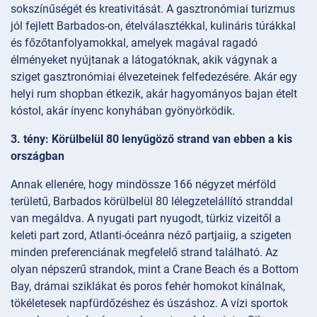
sokszínűségét és kreativitását. A gasztronómiai turizmus
jól fejlett Barbados-on, ételválasztékkal, kulináris túrákkal
és főzőtanfolyamokkal, amelyek magával ragadó
élményeket nyújtanak a látogatóknak, akik vágynak a
sziget gasztronómiai élvezeteinek felfedezésére. Akár egy
helyi rum shopban étkezik, akár hagyományos bajan ételt
kóstol, akár ínyenc konyhában gyönyörködik.
3. tény: Körülbelül 80 lenyűgöző strand van ebben a kis
országban
Annak ellenére, hogy mindössze 166 négyzet mérföld
területű, Barbados körülbelül 80 lélegzetelállító stranddal
van megáldva. A nyugati part nyugodt, türkiz vizeitől a
keleti part zord, Atlanti-óceánra néző partjaiig, a szigeten
minden preferenciának megfelelő strand található. Az
olyan népszerű strandok, mint a Crane Beach és a Bottom
Bay, drámai sziklákat és poros fehér homokot kínálnak,
tökéletesek napfürdőzéshez és úszáshoz. A vízi sportok