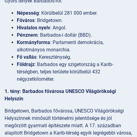
Gyors tények Barbados-ról:
Népesség
: Körülbelül 281 000 ember.
Főváros
: Bridgetown.
Hivatalos nyelv
: Angol.
Pénznem
: Barbados-i dollár (BBD).
Kormányforma
: Parlamenti demokrácia,
alkotmányos monarchia.
Fő vallás
: Kereszténység.
Földrajz
: Barbados egy szigetország a Karib-
térségben, teljes területe körülbelül 432
négyzetkilométer.
1. tény: Barbados fővárosa UNESCO Világörökségi
Helyszín
Bridgetown, Barbados fővárosa, UNESCO Világörökségi
Helyszínnek minősült történelmi jelentősége és jól
megőrzött gyarmati építészete miatt. A 17. században
alapított Bridgetown a Karib-térség egyik legrégebbi városa,