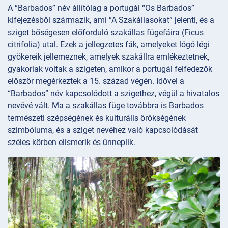
A “Barbados” név állítólag a portugál “Os Barbados”
kifejezésből származik, ami “A Szakállasokat” jelenti, és a
sziget bőségesen előforduló szakállas fügefáira (Ficus
citrifolia) utal. Ezek a jellegzetes fák, amelyeket lógó légi
gyökereik jellemeznek, amelyek szakállra emlékeztetnek,
gyakoriak voltak a szigeten, amikor a portugál felfedezők
először megérkeztek a 15. század végén. Idővel a
“Barbados” név kapcsolódott a szigethez, végül a hivatalos
nevévé vált. Ma a szakállas füge továbbra is Barbados
természeti szépségének és kulturális örökségének
szimbóluma, és a sziget nevéhez való kapcsolódását
széles körben elismerik és ünneplik.