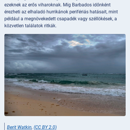
ezeknek az erős viharoknak. Míg Barbados időnként
érezheti az elhaladó hurrikánok perifériás hatásait, mint
például a megnövekedett csapadék vagy széllökések, a
közvetlen találatok ritkák.
Berit Watkin
,
(CC BY 2.0)