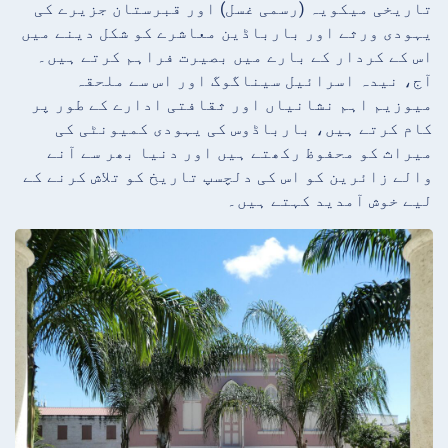
تاریخی میکویہ (رسمی غسل) اور قبرستان جزیرے کی
یہودی ورثے اور بارباڈین معاشرے کو شکل دینے میں
اس کے کردار کے بارے میں بصیرت فراہم کرتے ہیں۔
آج، نیدہ اسرائیل سیناگوگ اور اس سے ملحقہ
میوزیم اہم نشانیاں اور ثقافتی ادارے کے طور پر
کام کرتے ہیں، بارباڈوس کی یہودی کمیونٹی کی
میراث کو محفوظ رکھتے ہیں اور دنیا بھر سے آنے
والے زائرین کو اس کی دلچسپ تاریخ کو تلاش کرنے کے
لیے خوش آمدید کہتے ہیں۔