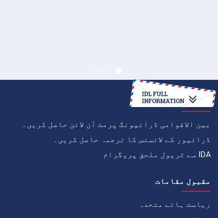
کیسے
بین الاقوامی ڈرائیونگ پرمٹ آن لائن حاصل کریں۔
ڈرائیور کے لائسنس کا ترجمہ حاصل کریں۔
IDA سے ٹریول ملحق پروگرام
مقبول مقامات
ریاست ہائے متحدہ