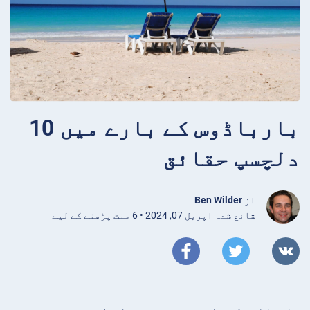
بارباڈوس کے بارے میں 10
دلچسپ حقائق
از
Ben Wilder
شائع شدہ اپریل 07, 2024 • 6 منٹ پڑھنے کے لیے