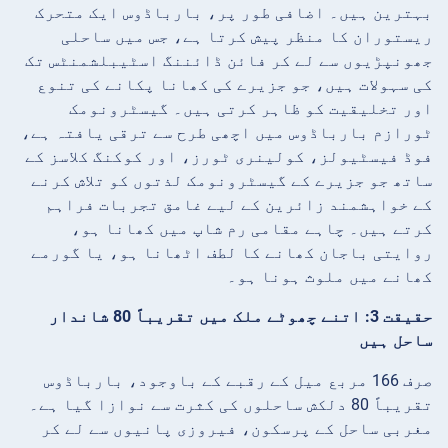
بہترین ہیں۔ اضافی طور پر، بارباڈوس ایک متحرک
ریستوران کا منظر پیش کرتا ہے، جس میں ساحلی
جھونپڑیوں سے لے کر فائن ڈائننگ اسٹیبلشمنٹس تک
کی سہولات ہیں، جو جزیرے کی کھانا پکانے کی تنوع
اور تخلیقیت کو ظاہر کرتی ہیں۔ گیسٹرونومک
ٹورازم بارباڈوس میں اچھی طرح سے ترقی یافتہ ہے،
فوڈ فیسٹیولز، کولینری ٹورز، اور کوکنگ کلاسز کے
ساتھ جو جزیرے کے گیسٹرونومک لذتوں کو تلاش کرنے
کے خواہشمند زائرین کے لیے غامق تجربات فراہم
کرتے ہیں۔ چاہے مقامی رم شاپ میں کھانا ہو،
روایتی باجان کھانے کا لطف اٹھانا ہو، یا گورمے
کھانے میں ملوث ہونا ہو۔
حقیقت 3: اتنے چھوٹے ملک میں تقریباً 80 شاندار
ساحل ہیں
صرف 166 مربع میل کے رقبے کے باوجود، بارباڈوس
تقریباً 80 دلکش ساحلوں کی کثرت سے نوازا گیا ہے۔
مغربی ساحل کے پرسکون، فیروزی پانیوں سے لے کر