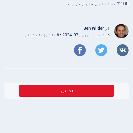
100% دستیابی حاصل کی ہے۔
از
Ben Wilder
شائع شدہ اپریل 07, 2024 • 6 منٹ پڑھنے کے لیے
لگائیں