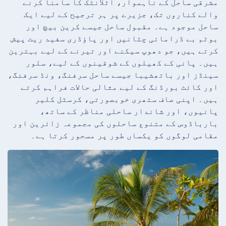
مشرقی ساحل کے ناہموار، اٹلانٹک کا سامنا کرنے
والے کناروں تک، جزیرے پر ہر ترجیح کے لیے ایک
ساحل موجود ہے۔ مقبول ساحل جیسے کرین بیچ اور
بوٹم بے ڈرامائی چٹانیں اور پاؤڈری سفید ریت پیش
کرتے ہیں، جو دھوپ سیکنے اور تیرنے کے لیے بہترین
ہیں۔ پانی کے کھیلوں کے شوقینوں کے لیے، سلور
سینڈز اور باتھشیبا جیسے ساحل سرفنگ، ونڈ سرفنگ،
اور کائٹ بورڈنگ کے لیے مثالی حالات فراہم کرتے
ہیں۔ اپنی صاف ستھری خوبصورتی، کرسٹل کلیر
پانیوں، اور شاندار ساحلی مناظر کے ساتھ،
بارباڈوس کے متنوع ساحلوں کی مجموعہ زائرین اور
مقامی لوگوں کو یکساں طور پر مسحور کرتا ہے۔