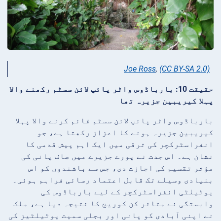
Joe Ross
,
(CC BY-SA 2.0)
حقیقت 10: بارباڈوس واٹر پائپ لائن سسٹم رکھنے والا
پہلا کیریبین جزیرہ تھا
بارباڈوس واٹر پائپ لائن سسٹم قائم کرنے والا پہلا
کیریبین جزیرہ ہونے کا اعزاز رکھتا ہے، جو
انفراسٹرکچر کی ترقی میں ایک اہم پیش قدمی کا
نشان ہے۔ اس جدت نے پورے جزیرے میں صاف پانی کی
مؤثر تقسیم کی اجازت دی، جس سے باشندوں کو اس
بنیادی وسیلے تک قابل اعتماد رسائی فراہم ہوئی۔
یوٹیلٹی انفراسٹرکچر کے لیے بارباڈوس کی
وابستگی نے متاثر کن کوریج کا نتیجہ دیا ہے، ملک
نے اپنی آبادی کو پانی اور بجلی سمیت یوٹیلٹیز کی