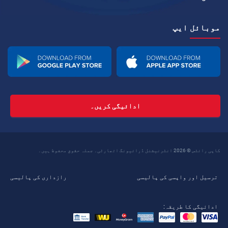
موبائل ایپ
ادائیگی کریں۔
کاپی رائٹس © 2026 انٹرنیشنل ڈرائیونگ اتھارٹی۔ جملہ حقوق محفوظ ہیں۔
ترسیل اور واپسی کی پالیسی
رازداری کی پالیسی
ادائیگی کا طریقہ: