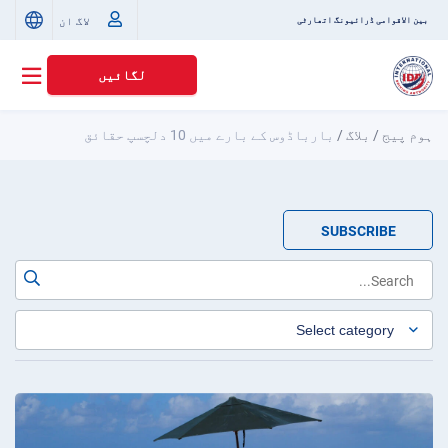
لاگ ان
بین الاقوامی ڈرائیونگ اتھارٹی
لگائیں
ہوم پیج
/
بلاگ
/
بارباڈوس کے بارے میں 10 دلچسپ حقائق
SUBSCRIBE