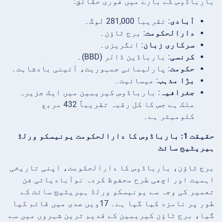
بارباڈوس کے بارے میں فوری حقائق:
آبادی
: تقریباً 281,000 لوگ۔
دارالحکومت
: برج ٹاؤن۔
سرکاری زبان
: انگریزی۔
کرنسی
: بارباڈین ڈالر (BBD)۔
حکومت
: پارلیمانی جمہوریت، آئینی بادشاہت۔
بڑا مذہب
: عیسائیت۔
جغرافیہ
: بارباڈوس کیریبین میں ایک جزیرہ
ملک ہے جس کا کل رقبہ تقریباً 432 مربع
کلومیٹر ہے۔
حقیقت 1: بارباڈوس کا دارالحکومت یونیسکو ورلڈ
ہیریٹیج سائٹ
برج ٹاؤن، بارباڈوس کا دارالحکومت، اپنی تاریخی
اہمیت اور اچھی طرح محفوظ کردہ نوآبادیاتی فن
تعمیر کی وجہ سے یونیسکو ورلڈ ہیریٹیج سائٹ کے
طور پر نامزد کیا گیا ہے۔ 17ویں صدی میں قائم کیا
گیا، برج ٹاؤن کیریبین کے قدیم ترین شہروں میں سے