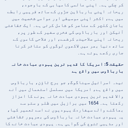
کر چکی ہے۔ اپنی عالمی کامیابی کے باوجود،
ریحانہ اپنی بارباڈین جڑوں کے ساتھ قریبی رابطے
میں ہے، اکثر اپنی موسیقی اور عوامی شخصیت میں
باجان کلچر کے عناصر کو شامل کرتی ہے۔ ایک ثقافتی
آئیکن اور بارباڈوس کی فخری سفیر کے طور پر،
ریحانہ اپنی صلاحیت، کرشمے، اور فلاحی کاموں کے
ساتھ دنیا بھر میں لاکھوں لوگوں کو متاثر کرنا
جاری رکھے ہوئے ہے۔
حقیقت 5: امریکا کا قدیم ترین یہودی عبادت خانہ
بارباڈوس میں واقع ہے
نیدہ اسرائیل سیناگوگ، جو برج ٹاؤن، بارباڈوس
میں واقع ہے، امریکا میں مسلسل استعمال میں آنے
والا قدیم ترین یہودی عبادت خانہ ہونے کا اعزاز
رکھتا ہے۔ 1654 میں برازیل میں ظلم و ستم سے
بھاگنے والے سیفاردک یہودیوں نے اسے تعمیر کیا،
یہ یہودی عبادت خانہ بارباڈوس کی بھرپور ثقافتی
اور مذہبی تنوع کی گواہی ہے۔ یہودی عبادت خانے کا