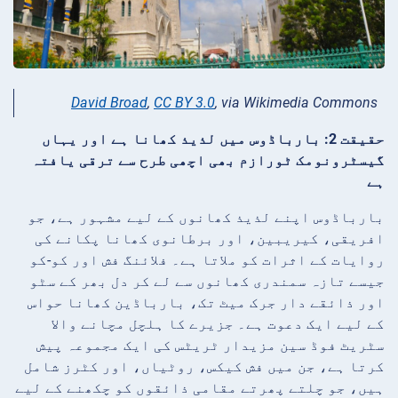
David Broad
,
CC BY 3.0
, via Wikimedia Commons
حقیقت 2: بارباڈوس میں لذیذ کھانا ہے اور یہاں
گیسٹرونومک ٹورازم بھی اچھی طرح سے ترقی یافتہ
ہے
بارباڈوس اپنے لذیذ کھانوں کے لیے مشہور ہے، جو
افریقی، کیریبین، اور برطانوی کھانا پکانے کی
روایات کے اثرات کو ملاتا ہے۔ فلائنگ فش اور کو-کو
جیسے تازہ سمندری کھانوں سے لے کر دل بھر کے سٹو
اور ذائقے دار جرک میٹ تک، بارباڈین کھانا حواس
کے لیے ایک دعوت ہے۔ جزیرے کا ہلچل مچانے والا
سٹریٹ فوڈ سین مزیدار ٹریٹس کی ایک مجموعہ پیش
کرتا ہے، جن میں فش کیکس، روٹیاں، اور کٹرز شامل
ہیں، جو چلتے پھرتے مقامی ذائقوں کو چکھنے کے لیے