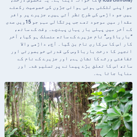
جو اپنی لٹکتی ہوئی ہوائی جڑوں کی خصوصیت رکھتے
ہیں جو داڑھی کی طرح نظر آتی ہیں، جزیرے پر وافر
مقدار میں موجود تھے جب پرتگالی مہم جو 15ویں صدی
کے آخر میں پہلی بار یہاں پہنچے۔ وقت کے ساتھ،
“بارباڈوس” نام جزیرے کے ساتھ منسلک ہو گیا، آخر
کار اس کا سرکاری نام بن گیا۔ آج، داڑھی والا
انجیر کا درخت بارباڈوس کی قدرتی خوبصورتی اور
ثقافتی ورثے کا نشان ہے، اور جزیرے کے نام کے
ساتھ اس کا تعلق بڑے پیمانے پر تسلیم شدہ اور
منایا جاتا ہے۔