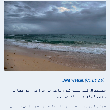
Berit Watkin
,
(CC BY 2.0)
حقیقت 8: کیریبین کے زیادہ تر جزائر آتش فشانی
ہیں، لیکن بارباڈوس نہیں
جبکہ کیریبین جزائر کا ایک خاصا حصہ آتش فشانی