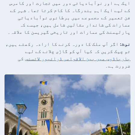
ایک ہے اور نوآبادیاتی دور میں تجارت اور کامرس
کے لیے ایک اہم بندرگاہ کا کام کرتا تھا۔ شہر کے
فن تعمیر کے مجموعے میں برطانوی نوآبادیاتی
عمارات کی شاندار مثالیں شامل ہیں، جیسے کہ
پارلیمنٹ کی عمارات اور تاریخی گیریسن کا علاقہ۔
نوٹ:
اگر آپ ملک کا دورہ کرنے کا ارادہ رکھتے ہیں،
تو چیک کریں کہ کیا آپ کو گاڑی چلانے کے لیے
بارباڈوس میں بین الاقوامی ڈرائیور لائسنس
کی
ضرورت ہے۔