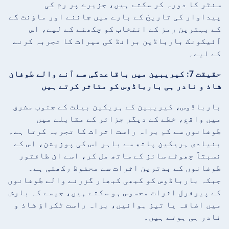
سنٹر کا دورہ کر سکتے ہیں، جزیرے پر رم کی
پیداوار کی تاریخ کے بارے میں جاننے اور ماؤنٹ گے
کے بہترین رمز کے انتخاب کو چکھنے کے لیے، اس
آئیکونک بارباڈین برانڈ کی میراث کا تجربہ کرنے
کے لیے۔
حقیقت 7: کیریبین میں باقاعدگی سے آنے والے طوفان
شاذ و نادر ہی بارباڈوس کو متاثر کرتے ہیں
بارباڈوس، کیریبین کے ہریکین بیلٹ کے جنوب مشرق
میں واقع، خطے کے دیگر جزائر کے مقابلے میں
طوفانوں سے کم براہ راست اثرات کا تجربہ کرتا ہے۔
بنیادی ہریکین پاتھ سے باہر اس کی پوزیشن، اس کے
نسبتاً چھوٹے سائز کے ساتھ مل کر، اسے ان طاقتور
طوفانوں کے بدترین اثرات سے محفوظ رکھتی ہے۔
جبکہ بارباڈوس کو کبھی کبھار گزرنے والے طوفانوں
کے پیرفرل اثرات محسوس ہو سکتے ہیں، جیسے کہ بارش
میں اضافہ یا تیز ہوائیں، براہ راست ٹکراؤ شاذ و
نادر ہی ہوتے ہیں۔