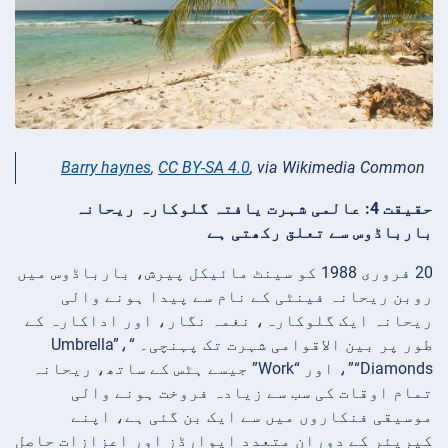
Barry haynes
,
CC BY-SA 4.0
, via Wikimedia Common
حقیقت 4: عالمی شہرت یافتہ گلوکارہ ریحانہ
بارباڈوس سے تعلق رکھتی ہے
20 فروری 1988 کو سینٹ مائیکل پیرش، بارباڈوس میں
روبن ریحانہ فینٹی کے نام سے پیدا ہونے والی
ریحانہ ایک گلوکارہ، نغمہ نگار، اور اداکارہ کے
طور پر بین الاقوامی شہرت تک پہنچی۔ “Umbrella”،
“Diamonds”، اور “Work” جیسے ہٹس کے ساتھ، ریحانہ
تمام اوقات کی سب سے زیادہ فروخت ہونے والی
موسیقی فنکاروں میں سے ایک بن گئی ہے، اپنے
کیریئر کے دوران متعدد ایوارڈز اور اعزازات حاصل