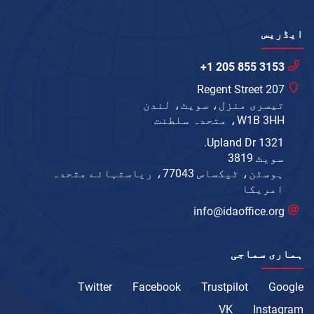
ایڈریس
+1 205 855 3153
207 Regent Street
تیسری منزل، سویٹ، لندن
W1B 3HH، متحدہ سلطنت
1321 Upland Dr.
سویٹ 3819
ہوسٹن، ٹیکساس 77043، ریاستہائے متحدہ
امریکا
info@idaoffice.org
ہماری سماجی
Twitter
Facebook
Trustpilot
Google
VK
Instagram