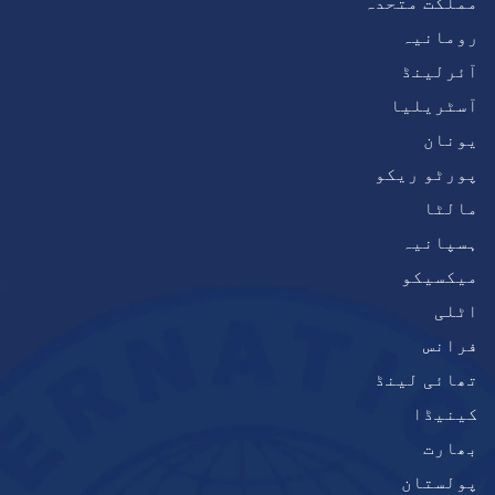
مملکت متحدہ
رومانیہ
آئرلینڈ
آسٹریلیا
یونان
پورٹو ریکو
مالٹا
ہسپانیہ
میکسیکو
اٹلی
فرانس
تھائی لینڈ
کینیڈا
بھارت
پولستان