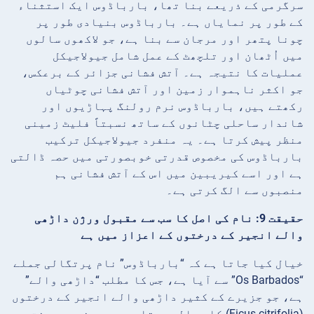
سرگرمی کے ذریعے بنا تھا، بارباڈوس ایک استثناء
کے طور پر نمایاں ہے۔ بارباڈوس بنیادی طور پر
چونا پتھر اور مرجان سے بنا ہے، جو لاکھوں سالوں
میں اُٹھان اور تلچھٹ کے عمل شامل جیولاجیکل
عملیات کا نتیجہ ہے۔ آتش فشانی جزائر کے برعکس،
جو اکثر ناہموار زمین اور آتش فشانی چوٹیاں
رکھتے ہیں، بارباڈوس نرم رولنگ پہاڑیوں اور
شاندار ساحلی چٹانوں کے ساتھ نسبتاً فلیٹ زمینی
منظر پیش کرتا ہے۔ یہ منفرد جیولاجیکل ترکیب
بارباڈوس کی مخصوص قدرتی خوبصورتی میں حصہ ڈالتی
ہے اور اسے کیریبین میں اس کے آتش فشانی ہم
منصبوں سے الگ کرتی ہے۔
حقیقت 9: نام کی اصل کا سب سے مقبول ورژن داڑھی
والے انجیر کے درختوں کے اعزاز میں ہے
خیال کیا جاتا ہے کہ “بارباڈوس” نام پرتگالی جملے
“Os Barbados” سے آیا ہے، جس کا مطلب “داڑھی والے”
ہے، جو جزیرے کے کثیر داڑھی والے انجیر کے درختوں
(Ficus citrifolia) کا حوالہ دیتا ہے۔ یہ مخصوص درخت،