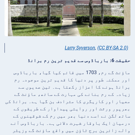
Larry Syverson
,
(CC BY-SA 2.0)
حقیقت 6: بارباڈوس سے قدیم ترین رم برانڈ
ماؤنٹ گے رم، 1703 میں قائم کیا گیا، بارباڈوس
اور ممکنہ طور پر دنیا کا قدیم ترین موجودہ رم
برانڈ ہونے کا اعزاز رکھتا ہے۔ تین صدیوں سے
زیادہ کے رم بنانے کی مہارت کے ساتھ، ماؤنٹ گے
معیار اور کاریگری کا مترادف بن گیا ہے۔ برانڈ کی
بھرپور ورثت اور روایتی پیداوار کے طریقوں کے
ساتھ لگن نے اسے دنیا بھر میں رم کے شوقینوں کے
درمیان ایک باوقار شہرت دلائی ہے۔ بارباڈوس آنے
والے زائرین برج ٹاؤن میں واقع ماؤنٹ گے وزیٹر