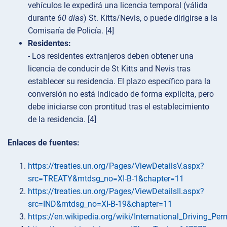
vehículos le expedirá una licencia temporal (válida
durante
60 días
) St. Kitts/Nevis, o puede dirigirse a la
Comisaría de Policía. [4]
Residentes:
- Los residentes extranjeros deben obtener una
licencia de conducir de St Kitts and Nevis tras
establecer su residencia. El plazo específico para la
conversión no está indicado de forma explícita, pero
debe iniciarse con prontitud tras el establecimiento
de la residencia. [4]
Enlaces de fuentes:
https://treaties.un.org/Pages/ViewDetailsV.aspx?
src=TREATY&mtdsg_no=XI-B-1&chapter=11
https://treaties.un.org/Pages/ViewDetailsII.aspx?
src=IND&mtdsg_no=XI-B-19&chapter=11
https://en.wikipedia.org/wiki/International_Driving_Per