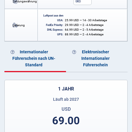
Zahlungswährung
USD
Luftpost aus den
25.99
USD
— 14 - 30 Arbeitstage
USA:
29.99
USD
— 2 - 4 Arbeitstage
Lieferung
FedEx Priority:
64.99
USD
— 2 - 5 Arbeitstage
DHL Express:
88.99
USD
— 2 - 4 Arbeitstage
UPS:
Internationaler
Elektronischer
Führerschein nach UN-
Internationaler
Standard
Führerschein
1 JAHR
Läuft ab 2027
USD
69.00