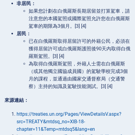
非居民：
如果您計劃在白俄羅斯長期居留並打算駕車，請
注意您的本國駕照或國際駕照允許您在白俄羅斯
駕車的期限為3個月。[3] [4]
居民：
已在白俄羅斯取得居留許可的外籍公民，必須在
獲得居留許可或白俄羅斯護照後90天內取得白俄
羅斯駕照。[3] [4]
為取得白俄羅斯駕照，外籍人士需在白俄羅斯
（或其他獨立國協成員國）的駕駛學校完成3個
月的課程，並通過由國家交通督察局（交通警
察）主持的知識及駕駛技能測試。[3] [4]
來源連結：
https://treaties.un.org/Pages/ViewDetailsV.aspx?
src=TREATY&mtdsq_no=XIB-18-
chapter=11&Temp=mtdsq5&lang=en