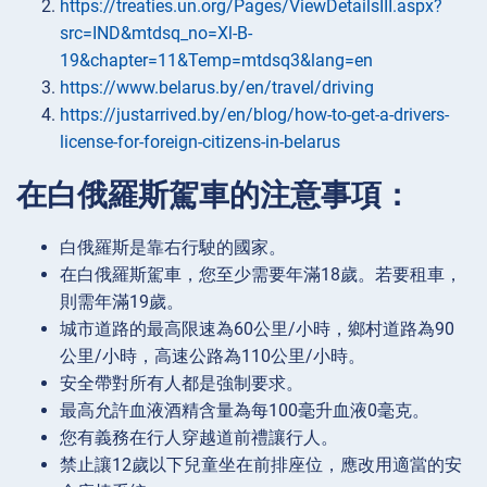
https://treaties.un.org/Pages/ViewDetailsIII.aspx?
src=IND&mtdsq_no=Xl-B-
19&chapter=11&Temp=mtdsq3&lang=en
https://www.belarus.by/en/travel/driving
https://justarrived.by/en/blog/how-to-get-a-drivers-
license-for-foreign-citizens-in-belarus
在白俄羅斯駕車的注意事項：
白俄羅斯是靠右行駛的國家。
在白俄羅斯駕車，您至少需要年滿18歲。若要租車，
則需年滿19歲。
城市道路的最高限速為60公里/小時，鄉村道路為90
公里/小時，高速公路為110公里/小時。
安全帶對所有人都是強制要求。
最高允許血液酒精含量為每100毫升血液0毫克。
您有義務在行人穿越道前禮讓行人。
禁止讓12歲以下兒童坐在前排座位，應改用適當的安