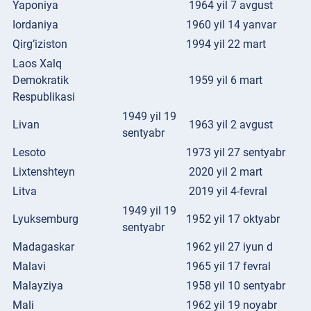
Yaponiya
1964 yil 7 avgust
Iordaniya
1960 yil 14 yanvar
Qirg’iziston
1994 yil 22 mart
Laos Xalq
Demokratik
1959 yil 6 mart
Respublikasi
1949 yil 19
Livan
1963 yil 2 avgust
sentyabr
Lesoto
1973 yil 27 sentyabr
Lixtenshteyn
2020 yil 2 mart
Litva
2019 yil 4-fevral
1949 yil 19
Lyuksemburg
1952 yil 17 oktyabr
sentyabr
Madagaskar
1962 yil 27 iyun d
Malavi
1965 yil 17 fevral
Malayziya
1958 yil 10 sentyabr
Mali
1962 yil 19 noyabr