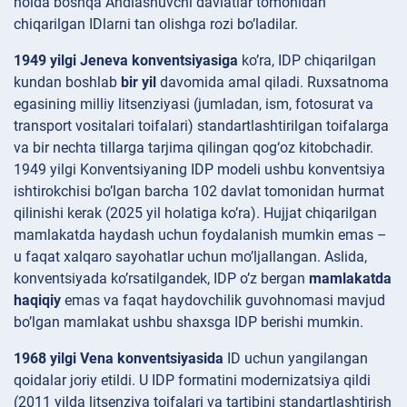
holda boshqa Ahdlashuvchi davlatlar tomonidan
chiqarilgan IDlarni tan olishga rozi bo’ladilar.
1949 yilgi Jeneva konventsiyasiga
ko’ra, IDP chiqarilgan
kundan boshlab
bir yil
davomida amal qiladi. Ruxsatnoma
egasining milliy litsenziyasi (jumladan, ism, fotosurat va
transport vositalari toifalari) standartlashtirilgan toifalarga
va bir nechta tillarga tarjima qilingan qog‘oz kitobchadir.
1949 yilgi Konventsiyaning IDP modeli ushbu konventsiya
ishtirokchisi bo’lgan barcha 102 davlat tomonidan hurmat
qilinishi kerak (2025 yil holatiga ko’ra). Hujjat chiqarilgan
mamlakatda haydash uchun foydalanish mumkin emas –
u faqat xalqaro sayohatlar uchun mo’ljallangan. Aslida,
konventsiyada ko’rsatilgandek, IDP o’z bergan
mamlakatda
haqiqiy
emas va faqat haydovchilik guvohnomasi mavjud
bo’lgan mamlakat ushbu shaxsga IDP berishi mumkin.
1968 yilgi Vena konventsiyasida
ID uchun yangilangan
qoidalar joriy etildi. U IDP formatini modernizatsiya qildi
(2011 yilda litsenziya toifalari va tartibini standartlashtirish