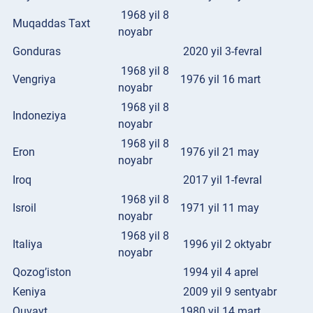
1968 yil 8
Muqaddas Taxt
noyabr
Gonduras
2020 yil 3-fevral
1968 yil 8
Vengriya
1976 yil 16 mart
noyabr
1968 yil 8
Indoneziya
noyabr
1968 yil 8
Eron
1976 yil 21 may
noyabr
Iroq
2017 yil 1-fevral
1968 yil 8
Isroil
1971 yil 11 may
noyabr
1968 yil 8
Italiya
1996 yil 2 oktyabr
noyabr
Qozog’iston
1994 yil 4 aprel
Keniya
2009 yil 9 sentyabr
Quvayt
1980 yil 14 mart