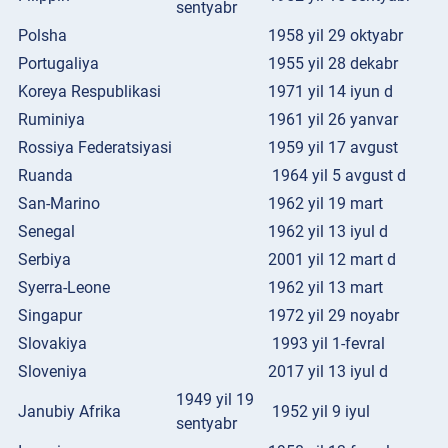
sentyabr
Polsha
1958 yil 29 oktyabr
Portugaliya
1955 yil 28 dekabr
Koreya Respublikasi
1971 yil 14 iyun d
Ruminiya
1961 yil 26 yanvar
Rossiya Federatsiyasi
1959 yil 17 avgust
Ruanda
1964 yil 5 avgust d
San-Marino
1962 yil 19 mart
Senegal
1962 yil 13 iyul d
Serbiya
2001 yil 12 mart d
Syerra-Leone
1962 yil 13 mart
Singapur
1972 yil 29 noyabr
Slovakiya
1993 yil 1-fevral
Sloveniya
2017 yil 13 iyul d
1949 yil 19
Janubiy Afrika
1952 yil 9 iyul
sentyabr