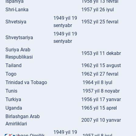
Ispaniya
1958 yil 13 fevral
Shri-Lanka
1957 yil 26 iyul
1949 yil 19
Shvetsiya
1952 yil 25 fevral
sentyabr
1949 yil 19
Shveytsariya
sentyabr
Suriya Arab
1953 yil 11 dekabr
Respublikasi
Tailand
1962 yil 15 avgust
Togo
1962 yil 27 fevral
Trinidad va Tobago
1964 yil 8 iyul
Tunis
1957 yil 8 noyabr
Turkiya
1956 yil 17 yanvar
Uganda
1965 yil 15 aprel
Birlashgan Arab
2007 yil 10 yanvar
Amirliklari
1949 yil 19
Birlashgan Qirollik
1957 yil 8 iyul