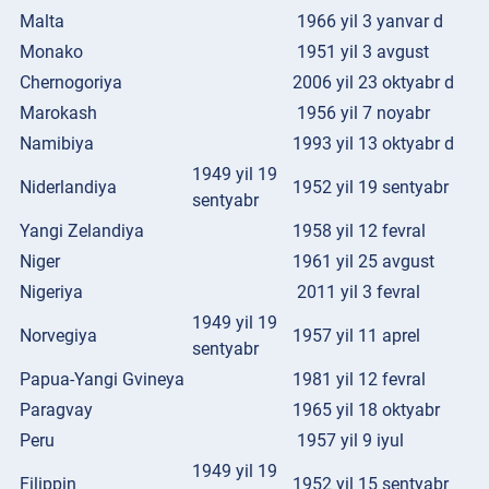
Malta
1966 yil 3 yanvar d
Monako
1951 yil 3 avgust
Chernogoriya
2006 yil 23 oktyabr d
Marokash
1956 yil 7 noyabr
Namibiya
1993 yil 13 oktyabr d
1949 yil 19
Niderlandiya
1952 yil 19 sentyabr
sentyabr
Yangi Zelandiya
1958 yil 12 fevral
Niger
1961 yil 25 avgust
Nigeriya
2011 yil 3 fevral
1949 yil 19
Norvegiya
1957 yil 11 aprel
sentyabr
Papua-Yangi Gvineya
1981 yil 12 fevral
Paragvay
1965 yil 18 oktyabr
Peru
1957 yil 9 iyul
1949 yil 19
Filippin
1952 yil 15 sentyabr