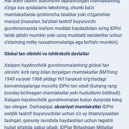
Har doim tashrif buyurishni rejalashtirgan mamlakatning
o’ziga xos qoidalarini tekshiring, chunki ba’zi
mamlakatlarda qo’shimcha talablar yoki o’zgarishlar
mavjud (masalan, ba’zilari tashrif buyuruvchi
guvohnomasida ma’lum muddat haydashdan so’ng IDPni
talab qilishi mumkin yoki uzoq muddatli rezidentlar uchun
o’zlarining milliy ruxsatnomalariga ega bo’lishi mumkin).
Global tan olinishi va ishtirokchi davlatlar
Xalqaro haydovchilik guvohnomalarining global tan
olinishi: ko‘k rang bilan bo‘yalgan mamlakatlar BMTning
1949 va/yoki 1968 yildagi Yo‘l harakati to‘g‘risidagi
konventsiyalariga muvofiq IDPni tan oladi (kulrang rang
bunday bo‘lmagan mamlakatlar yoki hududlarni bildiradi).
Xalqaro haydovchilik guvohnomalari butun dunyoda keng
tan olingan. Darhaqiqat,
aksariyat mamlakatlar
IDPni
xorijlik tashrif buyuruvchilar uchun o’z uy litsenziyasidan
tashqari, qonuniy ravishda haydashlari uchun tegishli
hujjat sifatida qabul qiladi. IDPlar Birlashgan Millatlar