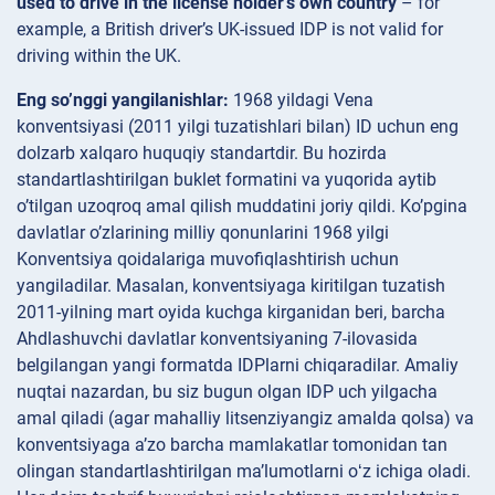
used to drive in the license holder’s own country
– for
example, a British driver’s UK-issued IDP is not valid for
driving within the UK​.
Eng so’nggi yangilanishlar:
1968 yildagi Vena
konventsiyasi (2011 yilgi tuzatishlari bilan) ID uchun eng
dolzarb xalqaro huquqiy standartdir. Bu hozirda
standartlashtirilgan buklet formatini va yuqorida aytib
o’tilgan uzoqroq amal qilish muddatini joriy qildi. Ko’pgina
davlatlar o’zlarining milliy qonunlarini 1968 yilgi
Konventsiya qoidalariga muvofiqlashtirish uchun
yangiladilar. Masalan, konventsiyaga kiritilgan tuzatish
2011-yilning mart oyida kuchga kirganidan beri, barcha
Ahdlashuvchi davlatlar konventsiyaning 7-ilovasida
belgilangan yangi formatda IDPlarni chiqaradilar. Amaliy
nuqtai nazardan, bu siz bugun olgan IDP uch yilgacha
amal qiladi (agar mahalliy litsenziyangiz amalda qolsa) va
konventsiyaga aʼzo barcha mamlakatlar tomonidan tan
olingan standartlashtirilgan maʼlumotlarni oʻz ichiga oladi.