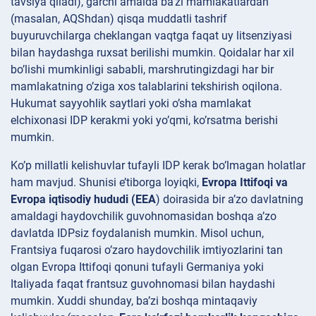
tavsiya qiladi), garchi amalda ba’zi mamlakatlardan
(masalan, AQShdan) qisqa muddatli tashrif
buyuruvchilarga cheklangan vaqtga faqat uy litsenziyasi
bilan haydashga ruxsat berilishi mumkin. Qoidalar har xil
bo’lishi mumkinligi sababli, marshrutingizdagi har bir
mamlakatning o’ziga xos talablarini tekshirish oqilona.
Hukumat sayyohlik saytlari yoki o’sha mamlakat
elchixonasi IDP kerakmi yoki yo’qmi, ko’rsatma berishi
mumkin.
Ko’p millatli kelishuvlar tufayli IDP kerak
bo’lmagan holatlar
ham mavjud. Shunisi e’tiborga loyiqki,
Evropa Ittifoqi va
Evropa iqtisodiy hududi (EEA
) doirasida bir a’zo davlatning
amaldagi haydovchilik guvohnomasidan boshqa a’zo
davlatda IDPsiz foydalanish mumkin. Misol uchun,
Frantsiya fuqarosi o’zaro haydovchilik imtiyozlarini tan
olgan Evropa Ittifoqi qonuni tufayli Germaniya yoki
Italiyada faqat frantsuz guvohnomasi bilan haydashi
mumkin. Xuddi shunday, ba’zi boshqa mintaqaviy