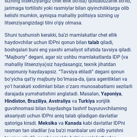
sizning litsenziyangiz chet
ellik bo’lsa) qoidabuzarlik bo’lib,
jarimaga tortilishi yoki rasmiylar bilan qiyinchiliklarga olib
kelishi mumkin, ayniqsa mahalliy politsiya sizning uy
litsenziyangizdagi tilni o’qiy olmasa.
Shuni tushunish kerakki, ba’zi mamlakatlar chet ellik
haydovchilar uchun IDPni qonun bilan
talab
qiladi,
boshqalari buni eng yaxshi amaliyot sifatida tavsiya
qiladi.
“Majburiy” degani, agar siz ushbu mamlakatlarda IDP (va
mahalliy litsenziya)siz haydasangiz, texnik jihatdan
noqonuniy haydayapsiz. “Tavsiya etiladi” degani qonun
boʻyicha qatʼiy majburiy boʻlmasa-da, ijara agentliklari va
yoʻl harakati xodimlari bilan oʻzaro munosabatlarni sezilarli
darajada yumshatishini anglatadi. Masalan,
Yaponiya
,
Hindiston
,
Braziliya
,
Avstraliya
va
Turkiya
xorijlik
guvohnomasi bilan haydashga tashrif buyuruvchilarning
aksariyati uchun IDPni aniq talab qiladigan davlatlar
qatoriga kiradi.
Meksika
va
Kanada
kabi davlatlar IDPni
rasman tan oladilar (va ba’zi manbalar uni olib yurishni