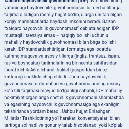
Xalqaro haydovchilik guvohnomasi (IDP)
avtoulovchining
vatanidagi haydovchilik guvohnomasini bir necha tillarga
tarjima qiladigan rasmiy hujjat boʻlib, ularga uni tan olgan
xorijiy mamlakatlarda haydash imkonini beradi. Ba’zan
“xalqaro haydovchilik guvohnomasi” deb ataladigan IDP
mustaqil litsenziya emas – haqiqiy bo’lishi uchun u
mahalliy haydovchilik guvohnomasi bilan birga bo’lishi
kerak. IDP standartlashtirilgan formatga ega, odatda
kulrang muqova va asosiy tillarga (ingliz, frantsuz, ispan,
rus va boshqalar) tarjimalarining bir nechta sahifasidan
iborat kichik A6 oʻlchamli buklet (pasportdan bir oz
kattaroq) shaklida chop etiladi. Unda haydovchilik
guvohnomasi maʼlumotlari va guvohnomalarining rasmiy
koʻp tilli tarjimasi mavjud boʻlganligi sababli, IDP mahalliy
hokimiyat organlariga chet ellik guvohnomani sharhlashda
va egasining haydovchilik guvohnomasiga ega ekanligini
tekshirishda yordam beradi. Ushbu hujjat Birlashgan
Millatlar Tashkilotining yo’l harakati konventsiyalari bilan
tartibga solinadi va qonuniy talab hisoblanadi yoki ko’plab