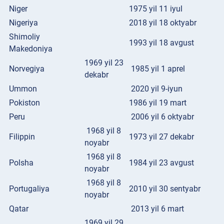
Niger
1975 yil 11 iyul
Nigeriya
2018 yil 18 oktyabr
Shimoliy
1993 yil 18 avgust
Makedoniya
1969 yil 23
Norvegiya
1985 yil 1 aprel
dekabr
Ummon
2020 yil 9-iyun
Pokiston
1986 yil 19 mart
Peru
2006 yil 6 oktyabr
1968 yil 8
Filippin
1973 yil 27 dekabr
noyabr
1968 yil 8
Polsha
1984 yil 23 avgust
noyabr
1968 yil 8
Portugaliya
2010 yil 30 sentyabr
noyabr
Qatar
2013 yil 6 mart
1969 yil 29