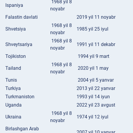
1968 yil 8
Ispaniya
noyabr
Falastin davlati
2019 yil 11 noyabr
1968 yil 8
Shvetsiya
1985 yil 25 iyul
noyabr
1968 yil 8
Shveytsariya
1991 yil 11 dekabr
noyabr
Tojikiston
1994 yil 9 mart
1968 yil 8
Tailand
2020 yil 1 may
noyabr
Tunis
2004 yil 5 yanvar
Turkiya
2013 yil 22 yanvar
Turkmaniston
1993 yil 14 iyun
Uganda
2022 yil 23 avgust
1968 yil 8
Ukraina
1974 yil 12 iyul
noyabr
Birlashgan Arab
2007 yil 10 yanvar