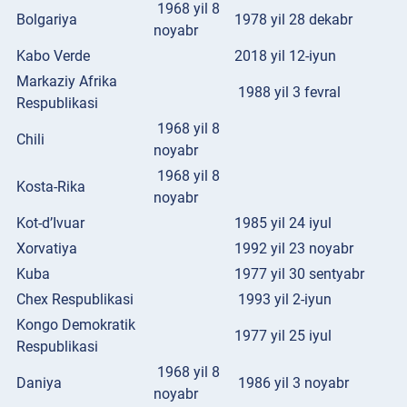
1968 yil 8
Bolgariya
1978 yil 28 dekabr
noyabr
Kabo Verde
2018 yil 12-iyun
Markaziy Afrika
1988 yil 3 fevral
Respublikasi
1968 yil 8
Chili
noyabr
1968 yil 8
Kosta-Rika
noyabr
Kot-d’Ivuar
1985 yil 24 iyul
Xorvatiya
1992 yil 23 noyabr
Kuba
1977 yil 30 sentyabr
Chex Respublikasi
1993 yil 2-iyun
Kongo Demokratik
1977 yil 25 iyul
Respublikasi
1968 yil 8
Daniya
1986 yil 3 noyabr
noyabr