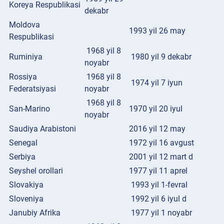
Koreya Respublikasi
dekabr
Moldova
1993 yil 26 may
Respublikasi
1968 yil 8
Ruminiya
1980 yil 9 dekabr
noyabr
Rossiya
1968 yil 8
1974 yil 7 iyun
Federatsiyasi
noyabr
1968 yil 8
San-Marino
1970 yil 20 iyul
noyabr
Saudiya Arabistoni
2016 yil 12 may
Senegal
1972 yil 16 avgust
Serbiya
2001 yil 12 mart d
Seyshel orollari
1977 yil 11 aprel
Slovakiya
1993 yil 1-fevral
Sloveniya
1992 yil 6 iyul d
Janubiy Afrika
1977 yil 1 noyabr