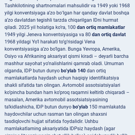
Tashkilotining shartnomalari mahsulidir va 1949 yoki 1968
yilgi konventsiyaga aʼzo boʻlgan har qanday davlat boshqa
aʼzo davlatdan tegishli tarzda chiqarilgan IDni hurmat
qiladi. 2025 yil holatiga ko’ra, 100
dan ortiq mamlakatlar
1949 yilgi Jeneva konventsiyasiga va 80
dan ortiq davlat
1968 yildagi Yo’l harakati to’g’risidagi Vena
konventsiyasiga a’zo bo’lgan. Bunga Yevropa, Amerika,
Osiyo va Afrikaning aksariyat qismi kiradi – deyarli barcha
mashhur sayohat yo’nalishlarini qamrab oladi. Umuman
olganda, IDP butun dunyo
bo’ylab 140
dan ortiq
mamlakatlarda haydash uchun haqiqiy identifikatsiya
shakli sifatida tan olingan. Avtomobil assotsiatsiyalari
ko’pincha bundan ham ko’proq raqamni keltirib chiqaradi –
masalan, Amerika avtomobil assotsiatsiyasining
ta’kidlashicha, IDP butun dunyo
bo’ylab
150 mamlakatda
haydovchilar uchun rasman tan olingan shaxsni
tasdiqlovchi hujjat sifatida foydalidir. Ushbu
mamlakatlarning aksariyatida IDPsiz haydash (agar