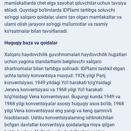
mamlakatlarda chet elga sayohat qiluvchilar uchun tavsiya
etiladi. Quyidagi bo’limlarda IDPlarni tartibga soluvchi
so’nggi xalqaro qoidalar, ularni tan olgan mamlakatlar va
ularni olish jarayoni so’nggi ma’lumotlar va rasmiy
ko’rsatmalar bilan tavsiflanadi.
Huquqiy baza va qoidalar
Xalqaro haydovchilik guvohnomalari haydovchilik hujjatlari
uchun yagona standartlarni belgilovchi xalqaro
shartnomalar bilan tartibga solinadi. IDPlarni tashkil etgan
uchta tarixiy konventsiya mavjud: 1926 yilgi Parij
konventsiyasi, 1949 yildagi Yo’l harakati to’g’risidagi
Jeneva konventsiyasi va 1968 yilgi Yo’l harakati
to’g’risidagi Vena konventsiyasi. Bugungi kunda 1949 va
1968 yilgi konventsiyalar asosiy huquqiy asos bo’lib, 1968
yilgi Vena konventsiyasi eng yangi va keng qamrovli
hisoblanadi. Ushbu konventsiyalarning ishtirokchilari
bo’lgan davlatlar konventsiya qoidalariga rioya qilgan