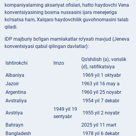
kompaniyalarning aksariyat ofislari, hatto haydovchi Vena
konventsiyasining bosma nusxasini ijara menejeriga
ko’rsatsa ham, Xalqaro haydovchilik guvohnomasini talab
qiladi.
IDP majburiy bo’lgan mamlakatlar ro’yxati mavjud (Jeneva
konventsiyasi qabul qilingan davlatlar):
Qo’shilish (a), vorislik
Ishtirokchi
Imzo
(d), ratifikatsiya
Albaniya
1969 yil 1 oktyabr
Jazoir
1963 yil 16 may a
Argentina
1960 yil 25 noyabr
Avstraliya
1954 yil 7 dekabr
1949 yil 19
Avstriya
1955 yil 2 noyabr
sentyabr
Bahrayn
2025 yil 11 mart
Bangladesh
1978 yil 6 dekabr