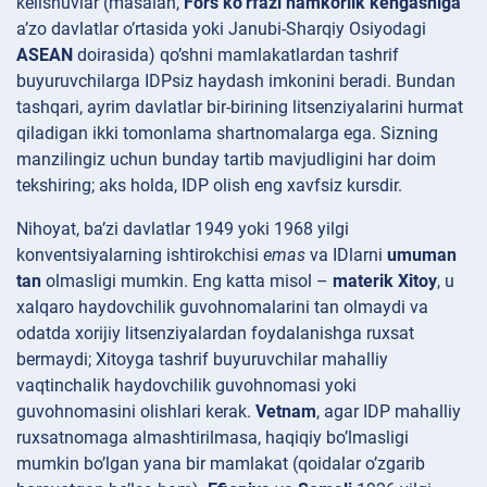
kelishuvlar (masalan,
Fors ko’rfazi hamkorlik kengashiga
a’zo davlatlar o’rtasida yoki Janubi-Sharqiy Osiyodagi
ASEAN
doirasida) qo’shni mamlakatlardan tashrif
buyuruvchilarga IDPsiz haydash imkonini beradi. Bundan
tashqari, ayrim davlatlar bir-birining litsenziyalarini hurmat
qiladigan ikki tomonlama shartnomalarga ega. Sizning
manzilingiz uchun bunday tartib mavjudligini har doim
tekshiring; aks holda, IDP olish eng xavfsiz kursdir.
Nihoyat, ba’zi davlatlar 1949 yoki 1968 yilgi
konventsiyalarning ishtirokchisi
emas
va IDlarni
umuman
tan
olmasligi mumkin. Eng katta misol –
materik Xitoy
, u
xalqaro haydovchilik guvohnomalarini tan olmaydi va
odatda xorijiy litsenziyalardan foydalanishga ruxsat
bermaydi; Xitoyga tashrif buyuruvchilar mahalliy
vaqtinchalik haydovchilik guvohnomasi yoki
guvohnomasini olishlari kerak.
Vetnam
, agar IDP mahalliy
ruxsatnomaga almashtirilmasa, haqiqiy bo’lmasligi
mumkin bo’lgan yana bir mamlakat (qoidalar o’zgarib