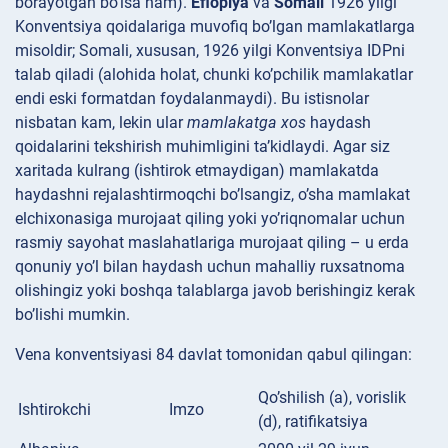
borayotgan bo’lsa ham).
Efiopiya
va
Somali
1926 yilgi
Konventsiya qoidalariga muvofiq bo’lgan mamlakatlarga
misoldir; Somali, xususan, 1926 yilgi Konventsiya IDPni
talab qiladi (alohida holat, chunki ko’pchilik mamlakatlar
endi eski formatdan foydalanmaydi). Bu istisnolar
nisbatan kam, lekin ular
mamlakatga xos
haydash
qoidalarini tekshirish muhimligini ta’kidlaydi. Agar siz
xaritada kulrang (ishtirok etmaydigan) mamlakatda
haydashni rejalashtirmoqchi bo’lsangiz, o’sha mamlakat
elchixonasiga murojaat qiling yoki yo’riqnomalar uchun
rasmiy sayohat maslahatlariga murojaat qiling – u erda
qonuniy yo’l bilan haydash uchun mahalliy ruxsatnoma
olishingiz yoki boshqa talablarga javob berishingiz kerak
bo’lishi mumkin.
Vena konventsiyasi 84 davlat tomonidan qabul qilingan:
Qo’shilish (a), vorislik
Ishtirokchi
Imzo
(d), ratifikatsiya