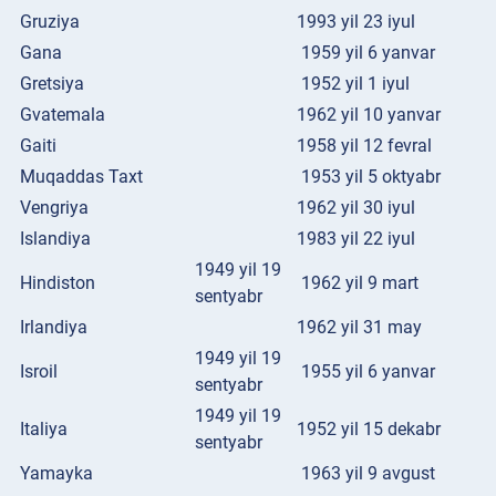
Gruziya
1993 yil 23 iyul
Gana
1959 yil 6 yanvar
Gretsiya
1952 yil 1 iyul
Gvatemala
1962 yil 10 yanvar
Gaiti
1958 yil 12 fevral
Muqaddas Taxt
1953 yil 5 oktyabr
Vengriya
1962 yil 30 iyul
Islandiya
1983 yil 22 iyul
1949 yil 19
Hindiston
1962 yil 9 mart
sentyabr
Irlandiya
1962 yil 31 may
1949 yil 19
Isroil
1955 yil 6 yanvar
sentyabr
1949 yil 19
Italiya
1952 yil 15 dekabr
sentyabr
Yamayka
1963 yil 9 avgust