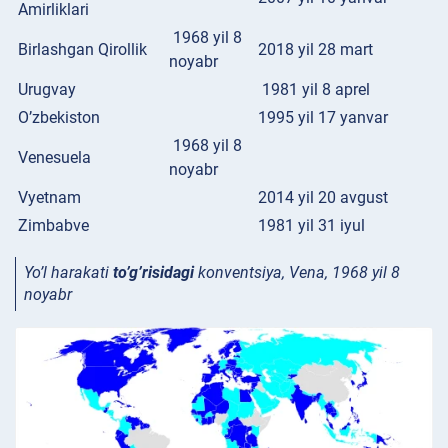
Amirliklari
1968 yil 8
Birlashgan Qirollik
2018 yil 28 mart
noyabr
Urugvay
1981 yil 8 aprel
O’zbekiston
1995 yil 17 yanvar
1968 yil 8
Venesuela
noyabr
Vyetnam
2014 yil 20 avgust
Zimbabve
1981 yil 31 iyul
Yo’l harakati
to’g’risidagi
konventsiya, Vena, 1968 yil 8
noyabr