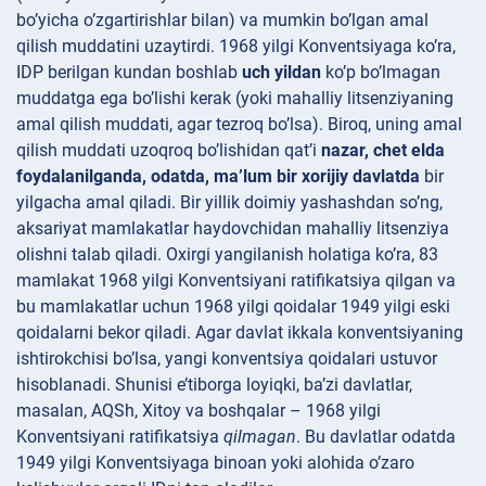
bo’yicha o’zgartirishlar bilan) va mumkin bo’lgan amal
qilish muddatini uzaytirdi. 1968 yilgi Konventsiyaga ko’ra,
IDP berilgan kundan boshlab
uch yildan
ko’p bo’lmagan
muddatga ega bo’lishi kerak (yoki mahalliy litsenziyaning
amal qilish muddati, agar tezroq bo’lsa). Biroq, uning amal
qilish muddati uzoqroq bo’lishidan qat’i
nazar, chet elda
foydalanilganda, odatda, ma’lum bir xorijiy davlatda
bir
yilgacha amal qiladi. Bir yillik doimiy yashashdan so’ng,
aksariyat mamlakatlar haydovchidan mahalliy litsenziya
olishni talab qiladi. Oxirgi yangilanish holatiga ko’ra, 83
mamlakat 1968 yilgi Konventsiyani ratifikatsiya qilgan va
bu mamlakatlar uchun 1968 yilgi qoidalar 1949 yilgi eski
qoidalarni bekor qiladi. Agar davlat ikkala konventsiyaning
ishtirokchisi bo’lsa, yangi konventsiya qoidalari ustuvor
hisoblanadi. Shunisi e’tiborga loyiqki, ba’zi davlatlar,
masalan, AQSh, Xitoy va boshqalar – 1968 yilgi
Konventsiyani ratifikatsiya
qilmagan
. Bu davlatlar odatda
1949 yilgi Konventsiyaga binoan yoki alohida o’zaro