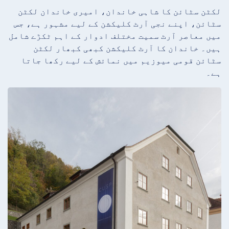
لکٹن سٹائن کا شاہی خاندان، امیری خاندان لکٹن
سٹائن، اپنے نجی آرٹ کلیکشن کے لیے مشہور ہے، جس
میں معاصر آرٹ سمیت مختلف ادوار کے اہم ٹکڑے شامل
ہیں۔ خاندان کا آرٹ کلیکشن کبھی کبھار لکٹن
سٹائن قومی میوزیم میں نمائش کے لیے رکھا جاتا
ہے۔