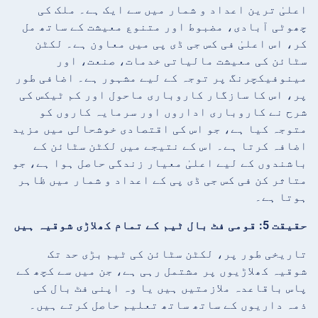
اعلیٰ ترین اعداد و شمار میں سے ایک ہے۔ ملک کی
چھوٹی آبادی، مضبوط اور متنوع معیشت کے ساتھ مل
کر، اس اعلیٰ فی کس جی ڈی پی میں معاون ہے۔ لکٹن
سٹائن کی معیشت مالیاتی خدمات، صنعت، اور
مینوفیکچرنگ پر توجہ کے لیے مشہور ہے۔ اضافی طور
پر، اس کا سازگار کاروباری ماحول اور کم ٹیکس کی
شرح نے کاروباری اداروں اور سرمایہ کاروں کو
متوجہ کیا ہے، جو اس کی اقتصادی خوشحالی میں مزید
اضافہ کرتا ہے۔ اس کے نتیجے میں لکٹن سٹائن کے
باشندوں کے لیے اعلیٰ معیار زندگی حاصل ہوا ہے، جو
متاثر کن فی کس جی ڈی پی کے اعداد و شمار میں ظاہر
ہوتا ہے۔
حقیقت 5: قومی فٹ بال ٹیم کے تمام کھلاڑی شوقیہ ہیں
تاریخی طور پر، لکٹن سٹائن کی ٹیم بڑی حد تک
شوقیہ کھلاڑیوں پر مشتمل رہی ہے، جن میں سے کچھ کے
پاس باقاعدہ ملازمتیں ہیں یا وہ اپنی فٹ بال کی
ذمہ داریوں کے ساتھ ساتھ تعلیم حاصل کرتے ہیں۔