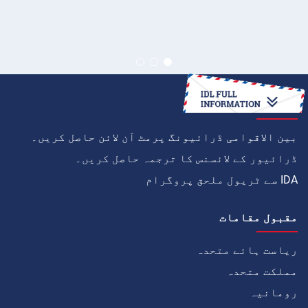
کیسے
بین الاقوامی ڈرائیونگ پرمٹ آن لائن حاصل کریں۔
ڈرائیور کے لائسنس کا ترجمہ حاصل کریں۔
IDA سے ٹریول ملحق پروگرام
مقبول مقامات
ریاست ہائے متحدہ
مملکت متحدہ
رومانیہ