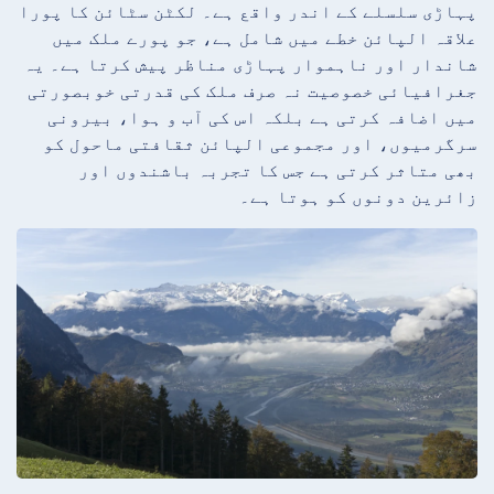
پہاڑی سلسلے کے اندر واقع ہے۔ لکٹن سٹائن کا پورا
علاقہ الپائن خطے میں شامل ہے، جو پورے ملک میں
شاندار اور ناہموار پہاڑی مناظر پیش کرتا ہے۔ یہ
جغرافیائی خصوصیت نہ صرف ملک کی قدرتی خوبصورتی
میں اضافہ کرتی ہے بلکہ اس کی آب و ہوا، بیرونی
سرگرمیوں، اور مجموعی الپائن ثقافتی ماحول کو
بھی متاثر کرتی ہے جس کا تجربہ باشندوں اور
زائرین دونوں کو ہوتا ہے۔