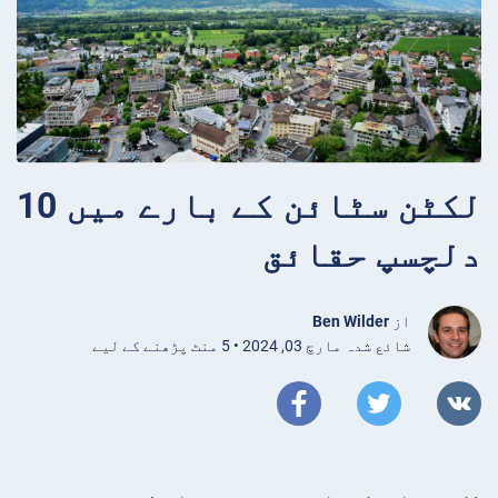
لکٹن سٹائن کے بارے میں 10
دلچسپ حقائق
از
Ben Wilder
شائع شدہ مارچ 03, 2024 • 5 منٹ پڑھنے کے لیے