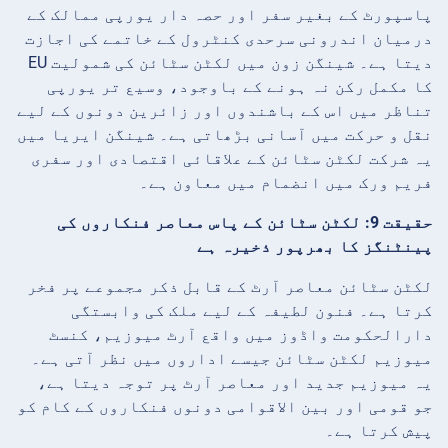
پاسپورٹ کے بغیر سفر اور حصہ دار یورپی ممالک کے
درمیان اندرونی سرحدی کنٹرول کے خاتمے کی اجازت
دیتا ہے۔ شینگن زون میں لکٹن سٹائن کی شمولیت EU
کا مکمل رکن نہ ہونے کے باوجود، وسیع تر یورپی
تناظر میں اس کے باشندوں اور زائرین دونوں کے لیے
نقل و حرکت میں آسانی بڑھاتی ہے۔ شینگن ایریا میں
یہ شرکت لکٹن سٹائن کے علاقائی اقتصادی اور سفری
فریم ورک میں انضمام میں معاون ہے۔
حقیقت 9: لکٹن سٹائن کے پاس معاصر فنکاروں کی
پینٹنگز کا بھرپور ذخیرہ ہے
لکٹن سٹائن معاصر آرٹ کے قابل ذکر مجموعے پر فخر
کرتا ہے۔ فنون لطیفہ کے لیے ملک کی وابستگی
دارالحکومت واڈوز میں واقع آرٹ میوزیم، کنسٹ
میوزیم لکٹن سٹائن جیسے اداروں میں نظر آتی ہے۔
یہ میوزیم جدید اور معاصر آرٹ پر توجہ دیتا ہے،
جو قومی اور بین الاقوامی دونوں فنکاروں کے کام کو
پیش کرتا ہے۔