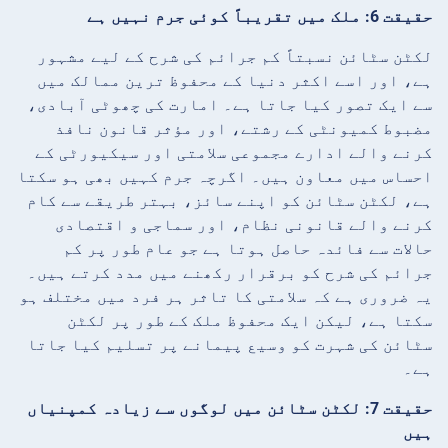
حقیقت 6: ملک میں تقریباً کوئی جرم نہیں ہے
لکٹن سٹائن نسبتاً کم جرائم کی شرح کے لیے مشہور
ہے، اور اسے اکثر دنیا کے محفوظ ترین ممالک میں
سے ایک تصور کیا جاتا ہے۔ امارت کی چھوٹی آبادی،
مضبوط کمیونٹی کے رشتے، اور مؤثر قانون نافذ
کرنے والے ادارے مجموعی سلامتی اور سیکیورٹی کے
احساس میں معاون ہیں۔ اگرچہ جرم کہیں بھی ہو سکتا
ہے، لکٹن سٹائن کو اپنے سائز، بہتر طریقے سے کام
کرنے والے قانونی نظام، اور سماجی و اقتصادی
حالات سے فائدہ حاصل ہوتا ہے جو عام طور پر کم
جرائم کی شرح کو برقرار رکھنے میں مدد کرتے ہیں۔
یہ ضروری ہے کہ سلامتی کا تاثر ہر فرد میں مختلف ہو
سکتا ہے، لیکن ایک محفوظ ملک کے طور پر لکٹن
سٹائن کی شہرت کو وسیع پیمانے پر تسلیم کیا جاتا
ہے۔
حقیقت 7: لکٹن سٹائن میں لوگوں سے زیادہ کمپنیاں
ہیں