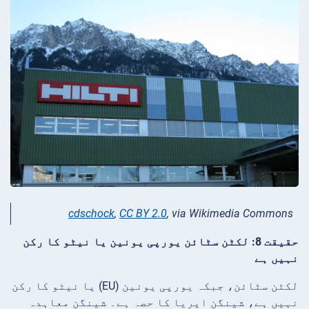
cdschock
,
CC BY 2.0
, via Wikimedia Commons
حقیقت 8: لکٹن سٹائن یورپی یونین یا نیٹو کا رکن
نہیں ہے
لکٹن سٹائن، جبکہ یورپی یونین (EU) یا نیٹو کا رکن
نہیں ہے، شینگن ایریا کا حصہ ہے۔ شینگن معاہدہ