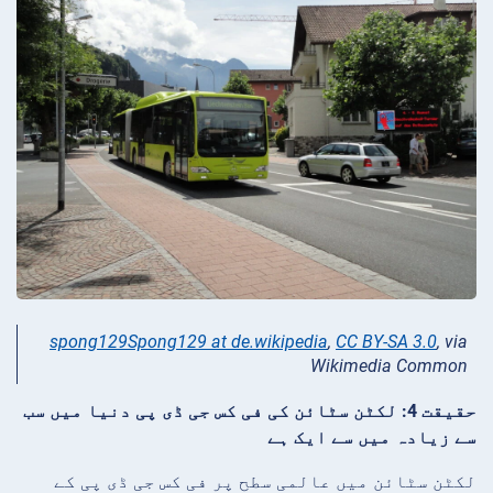
spong129Spong129 at de.wikipedia
,
CC BY-SA 3.0
, via
Wikimedia Common
حقیقت 4: لکٹن سٹائن کی فی کس جی ڈی پی دنیا میں سب
سے زیادہ میں سے ایک ہے
لکٹن سٹائن میں عالمی سطح پر فی کس جی ڈی پی کے