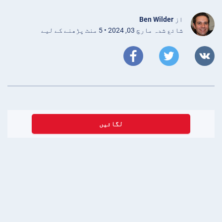
از
Ben Wilder
شائع شدہ مارچ 03, 2024 • 5 منٹ پڑھنے کے لیے
لگائیں