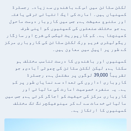
لکٹن سٹائن میں اس کے باشندوں سے زیادہ رجسٹرڈ
کمپنیاں ہیں۔ امارت کی ایک انتہائی ترقی یافتہ
اور متنوع معیشت ہے، جس میں کاروبار دوست ماحول
ہے جو مختلف صنعتوں کی کمپنیوں کو اپنی طرف
کھینچتا ہے۔ کم کارپوریٹ ٹیکس کی شرح اور سازگار
ریگولیٹری فریم ورک لکٹن سٹائن کی کاروباری مرکز
کے طور پر اپیل میں معاون ہیں۔
کمپنیوں اور باشندوں کا درست تناسب مختلف ہو
سکتا ہے، لیکن لکٹن سٹائن کی چھوٹی آبادی، جو
تقریباً 39,000 لوگوں پر مشتمل ہے، رجسٹرڈ
کاروباری اداروں کی تعداد سے نمایاں طور پر کم
ہے۔ یہ منفرد خصوصیت امارت کی مالیاتی اور
کاروباری مرکز کی حیثیت کو اجاگر کرتی ہے، جس میں
مالیاتی خدمات سے لے کر مینوفیکچرنگ تک مختلف
کمپنیوں کا ارتکاز ہے۔