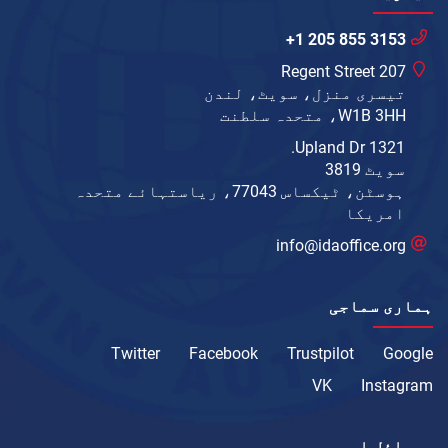
+1 205 855 3153
207 Regent Street
تیسری منزل، سویٹ، لندن
W1B 3HH، متحدہ سلطنت
1321 Upland Dr.
سویٹ 3819
ہوسٹن، ٹیکساس 77043، ریاستہائے متحدہ
امریکا
info@idaoffice.org
ہماری سماجی
Twitter
Facebook
Trustpilot
Google
VK
Instagram
موبائل ایپ