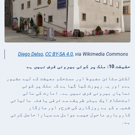
Diego Delso
,
CC BY-SA 4.0
, via Wikimedia Commons
حقیقت 10: ملک پر کوئی بیرونی قرض نہیں ہے
لکٹن سٹائن مضبوط اور مستحکم معیشت کے لیے مشہور
ہے، اور یہ رپورٹ کیا گیا ہے کہ ملک پر کوئی
نمایاں بیرونی قرض نہیں ہے۔ امارت کی مالی
استحکام ایک بہتر طریقے سے ترقی یافتہ مالیاتی
شعبہ، کم بے روزگاری کی شرح، اور سازگار
کاروباری ماحول جیسے عوامل سے سہارا حاصل کرتی
ہے۔