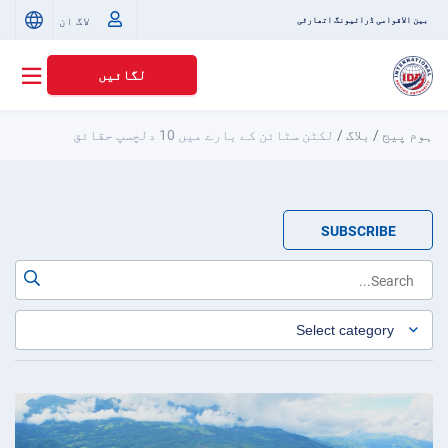
لاگ ان
بین الاقوامی ڈرائیونگ اتھارٹی
لگائیں
ہوم پیج
/
بلاگ
/
لکٹن سٹائن کے بارے میں 10 دلچسپ حقائق
SUBSCRIBE