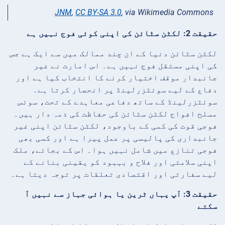
JNM
,
CC BY-SA 3.0
, via Wikimedia Commons
حقیقت 2: لکٹن سٹائن کی اپنی کوئی فوج نہیں ہے
لکٹن سٹائن دنیا کے ان چند ممالک میں سے ایک ہے جس
کی اپنی مستقل فوج نہیں ہے۔ اس امارت نے غیر
جانبدار موقف اختیار کرنے کا انتخاب کیا ہے اور
دفاع کے لیے سوئٹزرلینڈ پر انحصار کرتا ہے۔
سوئٹزرلینڈ کے ساتھ دفاعی معاہدے کے تحت، سوئس
مسلح افواج لکٹن سٹائن کی حفاظت کی ذمہ دار ہیں۔
فوجی قوت کی کمی کے باوجود، لکٹن سٹائن اپنی غیر
جانبداری کی پالیسی پر عمل پیرا ہے اور کسی بھی
فوجی تنازع میں شامل نہیں ہوا۔ اس کے بجائے، ملک
اپنی سلامتی اور فلاح و بہبود کو یقینی بنانے کے
لیے سفارتی اور اقتصادی تعلقات پر توجہ دیتا ہے۔
حقیقت 3: آپ یہاں ٹرین یا ہوائی جہاز سے نہیں آ
سکتے