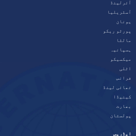
آئرلینڈ
آسٹریلیا
یونان
پورٹو ریکو
مالٹا
ہسپانیہ
میکسیکو
اٹلی
فرانس
تھائی لینڈ
کینیڈا
بھارت
پولستان
ایڈریس