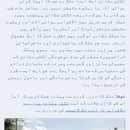
لکٹن سٹائن ایک ایسا ملک ہے جس کا اپنا کوئی
ہوائی اڈہ یا ریلوے سٹیشن نہیں ہے۔ مسافر عام طور
پر کار یا بس کے ذریعے لکٹن سٹائن پہنچتے ہیں،
جبکہ قریب ترین بین الاقوامی ہوائی اڈے اور ریلوے
سٹیشن سوئٹزرلینڈ اور آسٹریا میں واقع ہیں۔
سائیکل مقامی لوگوں میں نقل و حمل کا ایک مقبول
ذریعہ ہے، جو ملک کے پائیداری اور ماحولیاتی
شعور پر زور دینے میں معاون ہے۔ وسیع پبلک
ٹرانسپورٹ سسٹم کی عدم موجودگی لکٹن سٹائن کے
معمولی سائز اور گھومنے پھرنے کے متبادل ذرائع
کی دستیابی کے ساتھ ہم آہنگ ہے، جو ایک ایسے طرز
زندگی کو ظاہر کرتا ہے جو سادگی اور ماحول دوستی
کو ترجیح دیتا ہے۔
نوٹ:
ملک کا دورہ کرنے سے پہلے، چیک کریں کہ آیا
آپ کو گاڑی چلانے کے لیے
لکٹن سٹائن میں بین
الاقوامی ڈرائیونگ لائسنس
کی ضرورت ہے۔