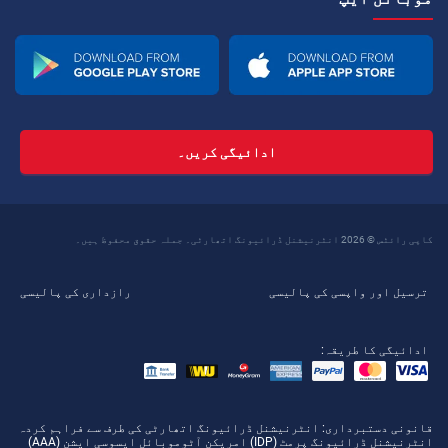
ادائیگی کریں۔
کاپی رائٹس © 2026 انٹرنیشنل ڈرائیونگ اتھارٹی۔ جملہ حقوق محفوظ ہیں۔
ترسیل اور واپسی کی پالیسی
رازداری کی پالیسی
ادائیگی کا طریقہ:
قانونی دستبرداری
: انٹرنیشنل ڈرائیونگ اتھارٹی کی طرف سے فراہم کردہ
انٹرنیشنل ڈرائیونگ پرمٹ (IDP) امریکن آٹوموبائل ایسوسی ایشن (AAA)