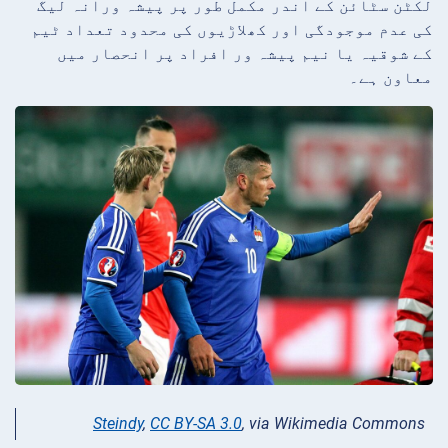
لکٹن سٹائن کے اندر مکمل طور پر پیشہ ورانہ لیگ
کی عدم موجودگی اور کھلاڑیوں کی محدود تعداد ٹیم
کے شوقیہ یا نیم پیشہ ور افراد پر انحصار میں
معاون ہے۔
Steindy
,
CC BY-SA 3.0
, via Wikimedia Commons