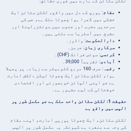
لکٹن سٹائن کے بارے میں فوری حقائق:
مقام
: یورپ کے دل میں واقع، لکٹن سٹائن ایک
خشکی میں گھرا ہوا چھوٹا ملک ہے، جس کی
سرحدیں مغرب اور جنوب میں سوئٹزرلینڈ اور
مشرق میں آسٹریا سے ملتی ہیں۔
دارالحکومت
: واڈوز۔
سرکاری زبان
: جرمن۔
کرنسی
: سوئس فرانک (CHF)۔
آبادی
: تقریباً 39,000۔
رقبہ
: صرف 160 مربع کلومیٹر سے زیادہ پر پھیلا
ہوا، لکٹن سٹائن ایک چھوٹا لیکن دلکش امارت
ہے جو اپنی الپائن خوبصورتی اور اقتصادی
خوشحالی کے لیے مشہور ہے۔
حقیقت 1: لکٹن سٹائن واحد ملک ہے جو مکمل طور پر
الپس میں واقع ہے
لکٹن سٹائن، ایک چھوٹا یورپی امارت، اپنے مقام
کی وجہ سے منفرد ہے کیونکہ یہ مکمل طور پر الپس