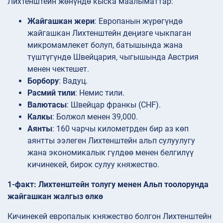
Лихтенштейн жөнүндө кыска маалыматтар:
Жайгашкан жери
: Европанын жүрөгүндө
жайгашкан Лихтенштейн деңизге чыкпаган
микромамлекет болуп, батышында жана
түштүгүндө Швейцария, чыгышында Австрия
менен чектешет.
Борбору
: Вадуц.
Расмий тили
: Немис тили.
Валютасы
: Швейцар франкы (CHF).
Калкы
: Болжол менен 39,000.
Аянты
: 160 чарчы километрден бир аз көп
аянтты ээлеген Лихтенштейн альп сулуулугу
жана экономикалык гүлдөө менен белгилүү
кичинекей, бирок сулуу княжество.
1-факт: Лихтенштейн толугу менен Альп тоолорунда
жайгашкан жалгыз өлкө
Кичинекей европалык княжество болгон Лихтенштейн