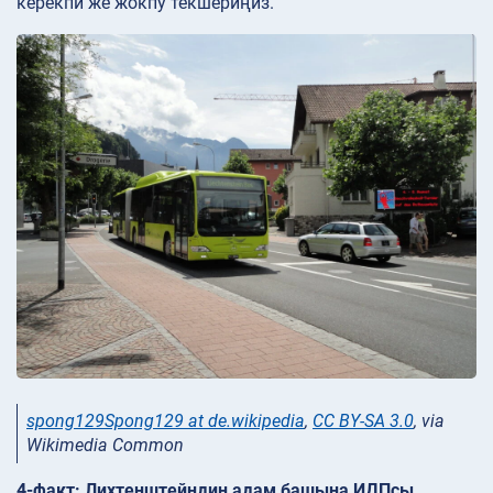
керекпи же жокпу текшериңиз.
spong129Spong129 at de.wikipedia
,
CC BY-SA 3.0
, via
Wikimedia Common
4-факт: Лихтенштейндин адам башына ИДПсы