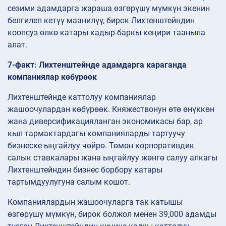
сезими адамдарга жараша өзгөрүшү мүмкүн экенин
белгилеп кетүү маанилүү, бирок Лихтенштейндин
коопсуз өлкө катары кадыр-баркы кеңири тааныла
алат.
7-факт: Лихтенштейнде адамдарга караганда
компаниялар көбүрөөк
Лихтенштейнде каттолуу компаниялар
жашоочулардан көбүрөөк. Княжествонун өтө өнүккөн
жана диверсификацияланган экономикасы бар, ар
кыл тармактардагы компанияларды тартуучу
бизнеске ыңгайлуу чөйрө. Төмөн корпоративдик
салык ставкалары жана ыңгайлуу жөнгө салуу алкагы
Лихтенштейндин бизнес борбору катары
тартымдуулугуна салым кошот.
Компаниялардын жашоочуларга так катышы
өзгөрүшү мүмкүн, бирок болжол менен 39,000 адамды