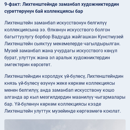
9-факт: Лихтенштейнде заманбап художниктердин
сүрөттөрүнүн бай коллекциясы бар
Лихтенштейн заманбап искусствонун белгилүү
коллекциясына ээ. Өлкөнүн искусствого болгон
багыттуулугу борбор Вадуцда жайгашкан Кунстмузей
Лихтенштейн сыяктуу мекемелерде чагылдырылган.
Музей заманбап жана учурдагы искусствого көңүл
бурат, улуттук жана эл аралык художниктердин
эмгектерин көрсөтөт.
Лихтенштейндин королдук үй-бүлөсү, Лихтенштейндин
князь үй-бүлөсү өзүнүн жеке көркөм коллекциясы
менен белгилүү, анда заманбап искусствону кошо
алганда ар кыл мезгилдердин маанилүү чыгармалары
бар. Үй-бүлөнүн көркөм коллекциясы кээде
Лихтенштейн улуттук музейинде көргөзмөгө коюлат.