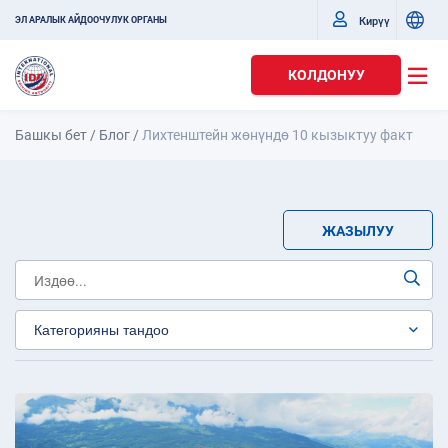
Кирүү
ЭЛ АРАЛЫК АЙДООЧУЛУК ОРГАНЫ
КОЛДОНУУ
Башкы бет
/
Блог
/
Лихтенштейн жөнүндө 10 кызыктуу факт
ЖАЗЫЛУУ