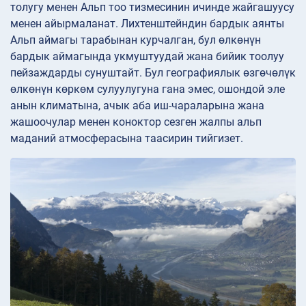
толугу менен Альп тоо тизмесинин ичинде жайгашуусу
менен айырмаланат. Лихтенштейндин бардык аянты
Альп аймагы тарабынан курчалган, бул өлкөнүн
бардык аймагында укмуштуудай жана бийик тоолуу
пейзаждарды сунуштайт. Бул географиялык өзгөчөлүк
өлкөнүн көркөм сулуулугуна гана эмес, ошондой эле
анын климатына, ачык аба иш-чараларына жана
жашоочулар менен коноктор сезген жалпы альп
маданий атмосферасына таасирин тийгизет.