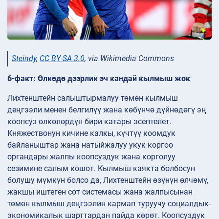
Steindy
,
CC BY-SA 3.0
, via Wikimedia Commons
6-факт: Өлкөдө дээрлик эч кандай кылмыш жок
Лихтенштейн салыштырмалуу төмөн кылмыш
деңгээли менен белгилүү жана көбүнчө дүйнөдөгү эң
коопсуз өлкөлөрдүн бири катары эсептелет.
Княжествонун кичине калкы, күчтүү коомдук
байланыштар жана натыйжалуу укук коргоо
органдары жалпы коопсуздук жана корголуу
сезимине салым кошот. Кылмыш каякта болбосун
болушу мүмкүн болсо да, Лихтенштейн өзүнүн өлчөмү,
жакшы иштеген сот системасы жана жалпысынан
төмөн кылмыш деңгээлин кармап туруучу социалдык-
экономикалык шарттардан пайда көрөт. Коопсуздук