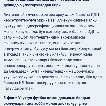
дүйнөдө эң жогорулардан бири
Лихтенштейн дүйнөдө эң жогорку адам башына ИДП
көрсөткүчтөрүнүн бирине ээ. Өлкөнүн кичине калкы,
күчтүү жана диверсификацияланган экономикасы
менен кошулганда, бул жогорку адам башына ИДПга
салым кошот. Лихтенштейндин экономикасы
финансылык кызматтарга, өнөр жайга жана
өндүрүүгө көңүл буруусу менен белгилүү. Кошумчалай
айтканда, анын бизнеске ыңгайлуу чөйрөсү жана
төмөн салык ставкалары бизнестерди жана
инвесторлорду тартып, экономикалык гүлдөөнү дагы
да бекемдеди. Бул Лихтенштейндин жашоочулары
үчүн жогорку жашоо деңгээлине алып келди, бул адам
башына ИДПнын таасирдүү көрсөткүчтөрүндө
чагылдырылган.
5-факт: Улуттук футбол командасынын бардык
оюнчулары гана хобби менен алектенүүчүлөр