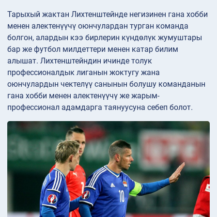
Тарыхый жактан Лихтенштейнде негизинен гана хобби
менен алектенүүчү оюнчулардан турган команда
болгон, алардын кээ бирлерин күндөлүк жумуштары
бар же футбол милдеттери менен катар билим
алышат. Лихтенштейндин ичинде толук
профессионалдык лиганын жоктугу жана
оюнчулардын чектелүү санынын болушу команданын
гана хобби менен алектенүүчү же жарым-
профессионал адамдарга таянуусуна себеп болот.