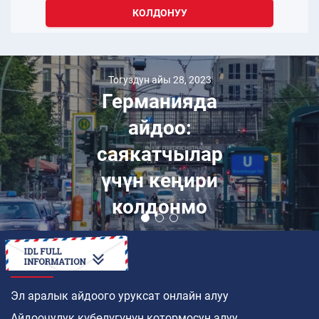
КОЛДОНУУ
Тогуздун айы 28, 2023
Германияда
айдоо:
саякатчылар
үчүн кеңири
колдонмо
КАНТИП
Эл аралык айдоого уруксат онлайн алуу
Айдоочулук күбөлүгүнүн котормосун алуу