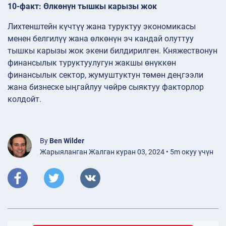
10-факт: Өлкөнүн тышкы карызы жок
Лихтенштейн күчтүү жана туруктуу экономикасы
менен белгилүү жана өлкөнүн эч кандай олуттуу
тышкы карызы жок экени билдирилген. Княжествонун
финансылык туруктуулугун жакшы өнүккөн
финансылык сектор, жумуштуктун төмөн деңгээли
жана бизнеске ыңгайлуу чөйрө сыяктуу факторлор
колдойт.
By
Ben Wilder
Жарыяланган Жалган куран 03, 2024 • 5m окуу үчүн