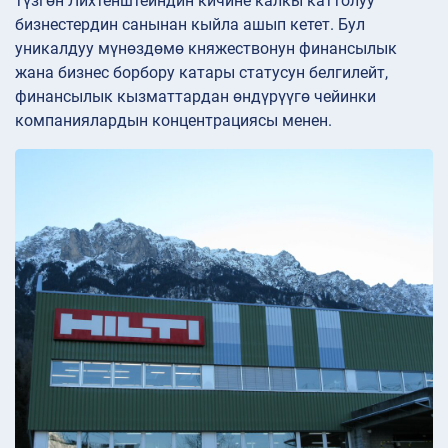
түзгөн Лихтенштейндин кичине калкы каттолуу
бизнестердин санынан кыйла ашып кетет. Бул
уникалдуу мүнөздөмө княжествонун финансылык
жана бизнес борбору катары статусун белгилейт,
финансылык кызматтардан өндүрүүгө чейинки
компаниялардын концентрациясы менен.