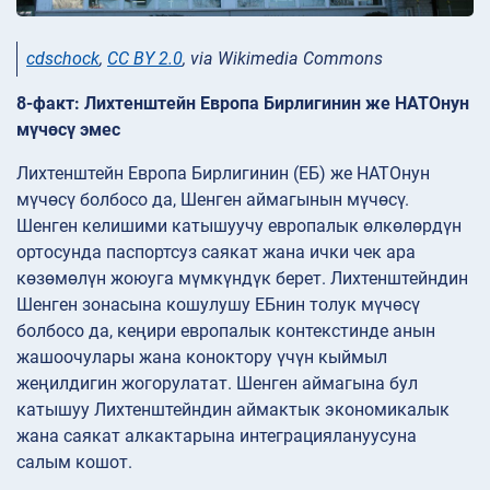
cdschock
,
CC BY 2.0
, via Wikimedia Commons
8-факт: Лихтенштейн Европа Бирлигинин же НАТОнун
мүчөсү эмес
Лихтенштейн Европа Бирлигинин (ЕБ) же НАТОнун
мүчөсү болбосо да, Шенген аймагынын мүчөсү.
Шенген келишими катышуучу европалык өлкөлөрдүн
ортосунда паспортсуз саякат жана ички чек ара
көзөмөлүн жоюуга мүмкүндүк берет. Лихтенштейндин
Шенген зонасына кошулушу ЕБнин толук мүчөсү
болбосо да, кеңири европалык контекстинде анын
жашоочулары жана коноктору үчүн кыймыл
жеңилдигин жогорулатат. Шенген аймагына бул
катышуу Лихтенштейндин аймактык экономикалык
жана саякат алкактарына интеграциялануусуна
салым кошот.