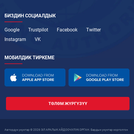
БИЗДИН СОЦИАЛДЫК
Google
Trustpilot
Facebook
Twitter
Instagram
VK
МОБИЛДИК ТИРКЕМЕ
ТӨЛӨМ ЖҮРГҮЗҮҮ
Автордук укуктар © 2026 ЭЛ АРАЛЫК АЙДООЧУЛУК ОРГАН. Бардык укуктар корголгон