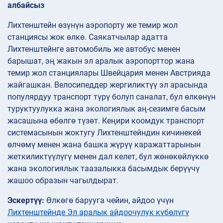
албайсыз
Лихтенштейн өзүнүн аэропорту же темир жол
станциясы жок өлкө. Саякатчылар адатта
Лихтенштейнге автомобиль же автобус менен
барышат, эң жакын эл аралык аэропорттор жана
темир жол станциялары Швейцария менен Австрияда
жайгашкан. Велосипеддер жергиликтүү эл арасында
популярдуу транспорт түрү болуп саналат, бул өлкөнүн
туруктуулукка жана экологиялык аң-сезимге басым
жасашына өбөлгө түзөт. Кеңири коомдук транспорт
системасынын жоктугу Лихтенштейндин кичинекей
өлчөмү менен жана башка жүрүү каражаттарынын
жеткиликтүүлүгү менен дал келет, бул жөнөкөйлүккө
жана экологиялык таазалыкка басымдык берүүчү
жашоо образын чагылдырат.
Эскертүү:
Өлкөгө барууга чейин, айдоо үчүн
Лихтенштейнде Эл аралык айдоочулук күбөлүгү