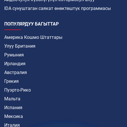
IDA сунуштаган саякат өнөктөштүк программасы
ПОПУЛЯРДУУ БАГЫТТАР
Америка Кошмо Штаттары
Улуу Британия
Румыния
Ирландия
Австралия
Грекия
Пуэрто-Рико
Мальта
Испания
Мексика
Италия