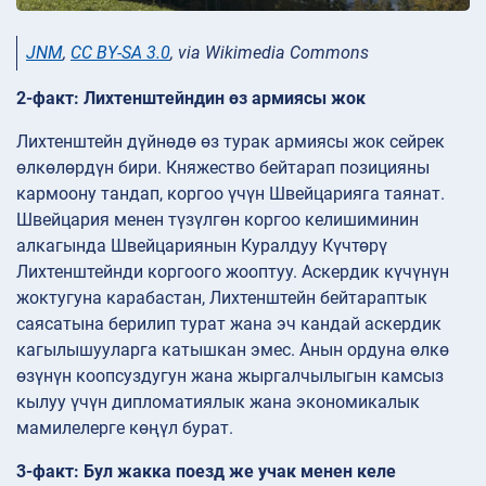
JNM
,
CC BY-SA 3.0
, via Wikimedia Commons
2-факт: Лихтенштейндин өз армиясы жок
Лихтенштейн дүйнөдө өз турак армиясы жок сейрек
өлкөлөрдүн бири. Княжество бейтарап позицияны
кармоону тандап, коргоо үчүн Швейцарияга таянат.
Швейцария менен түзүлгөн коргоо келишиминин
алкагында Швейцариянын Куралдуу Күчтөрү
Лихтенштейнди коргоого жооптуу. Аскердик күчүнүн
жоктугуна карабастан, Лихтенштейн бейтараптык
саясатына берилип турат жана эч кандай аскердик
кагылышууларга катышкан эмес. Анын ордуна өлкө
өзүнүн коопсуздугун жана жыргалчылыгын камсыз
кылуу үчүн дипломатиялык жана экономикалык
мамилелерге көңүл бурат.
3-факт: Бул жакка поезд же учак менен келе