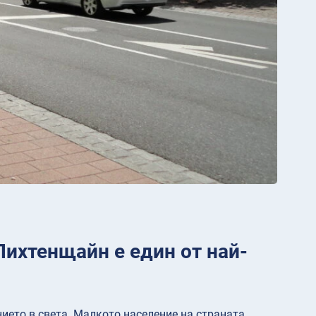
Лихтенщайн е един от най-
ието в света. Малкото население на страната,