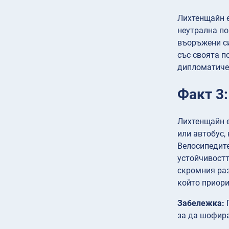
Лихтенщайн е
неутрална по
въоръжени си
със своята п
дипломатичес
Факт 3:
Лихтенщайн е
или автобус,
Велосипедите
устойчивостт
скромния раз
който приори
Забележка:
П
за да шофира