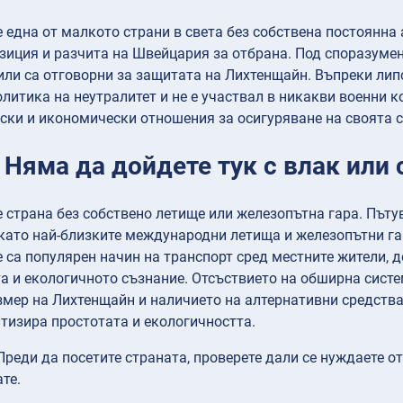
 една от малкото страни в света без собствена постоянна
зиция и разчита на Швейцария за отбрана. Под споразуме
ли са отговорни за защитата на Лихтенщайн. Въпреки лип
олитика на неутралитет и не е участвал в никакви военни 
ки и икономически отношения за осигуряване на своята с
 Няма да дойдете тук с влак или
 страна без собствено летище или железопътна гара. Пъту
 като най-близките международни летища и железопътни га
 са популярен начин на транспорт сред местните жители, 
а и екологичното съзнание. Отсъствието на обширна систе
мер на Лихтенщайн и наличието на алтернативни средства
тизира простотата и екологичността.
реди да посетите страната, проверете дали се нуждаете о
те.