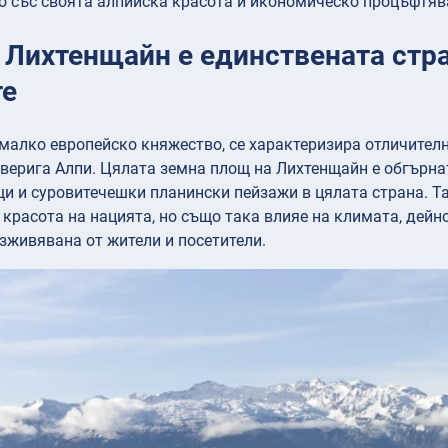
о със своята алпийска красота и икономическо процъфтяв
 Лихтенщайн е единствената стра
те
малко европейско княжество, се характеризира отличителн
верига Алпи. Цялата земна площ на Лихтенщайн е обгърна
 и суровитечешки планински пейзажи в цялата страна. Та
красота на нацията, но също така влияе на климата, дейн
зживявана от жители и посетители.