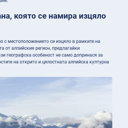
ане.
на, която се намира изцяло
о с местоположението си изцяло в рамките на
та от алпийския регион, предлагайки
зи географска особеност не само допринася за
остите на открито и цялостната алпийска културна