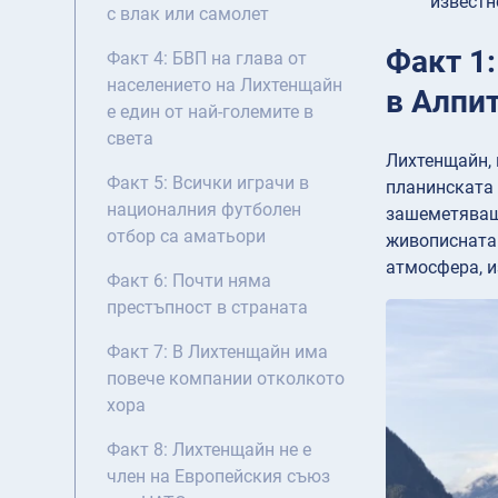
известн
с влак или самолет
Факт 1:
Факт 4: БВП на глава от
населението на Лихтенщайн
в Алпи
е един от най-големите в
света
Лихтенщайн, 
Факт 5: Всички играчи в
планинската 
националния футболен
зашеметяващи
отбор са аматьори
живописната 
атмосфера, и
Факт 6: Почти няма
престъпност в страната
Факт 7: В Лихтенщайн има
повече компании отколкото
хора
Факт 8: Лихтенщайн не е
член на Европейския съюз