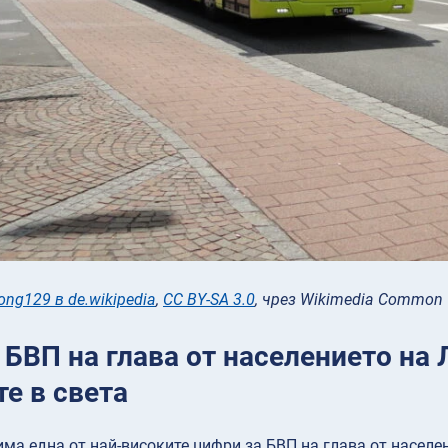
ng129 в de.wikipedia
,
CC BY-SA 3.0
, чрез Wikimedia Common
 БВП на глава от населението на 
е в света
ма една от най-високите цифри за БВП на глава от населен