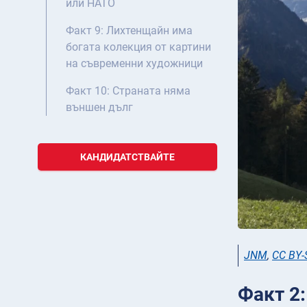
или НАТО
Факт 9: Лихтенщайн има
богата колекция от картини
на съвременни художници
Факт 10: Страната няма
външен дълг
КАНДИДАТСТВАЙТЕ
JNM
,
CC BY-
Факт 2