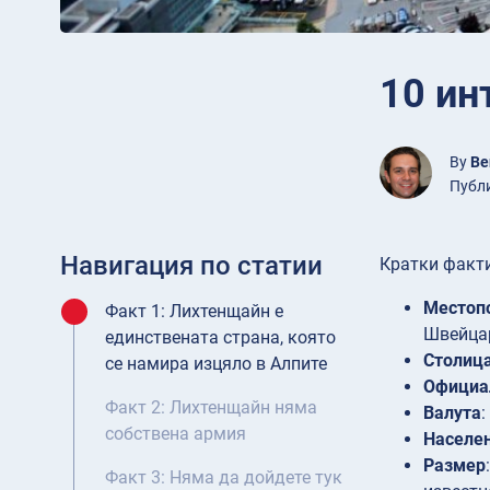
10 ин
By
Be
Публи
Навигация по статии
Кратки факти
Местоп
Факт 1: Лихтенщайн е
Швейцар
единствената страна, която
Столиц
се намира изцяло в Алпите
Официа
Факт 2: Лихтенщайн няма
Валута
собствена армия
Населе
Размер
Факт 3: Няма да дойдете тук