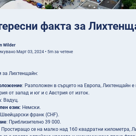
тересни факта за Лихтенщ
n Wilder
кувано Март 03, 2024 • 5m за четене
 за Лихтенщайн:
оложение
: Разположен в сърцето на Европа, Лихтенщайн е
ия от запад и юг и с Австрия от изток.
а
: Вадуц.
лен език
: Немски.
: Швейцарски франк (CHF).
ние
: Приблизително 39 000.
: Простиращо се на малко над 160 квадратни километра, Л