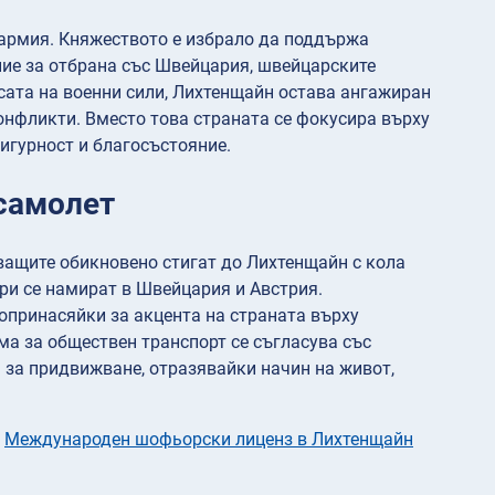
 армия. Княжеството е избрало да поддържа
ние за отбрана със Швейцария, швейцарските
сата на военни сили, Лихтенщайн остава ангажиран
конфликти. Вместо това страната се фокусира върху
игурност и благосъстояние.
 самолет
ващите обикновено стигат до Лихтенщайн с кола
ри се намират в Швейцария и Австрия.
допринасяйки за акцента на страната върху
ма за обществен транспорт се съгласува със
 за придвижване, отразявайки начин на живот,
т
Международен шофьорски лиценз в Лихтенщайн