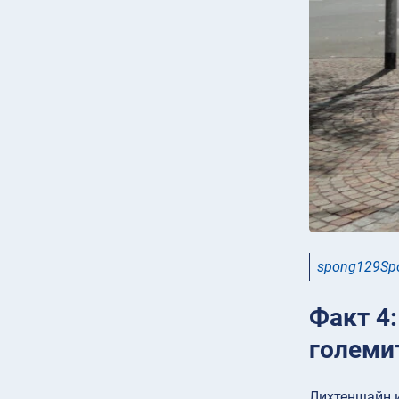
spong129Spo
Факт 4:
големит
Лихтенщайн и