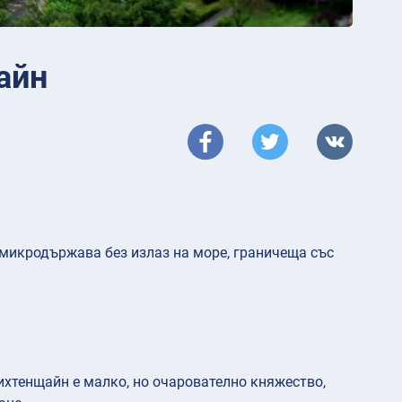
айн
 микродържава без излаз на море, граничеща със
ихтенщайн е малко, но очарователно княжество,