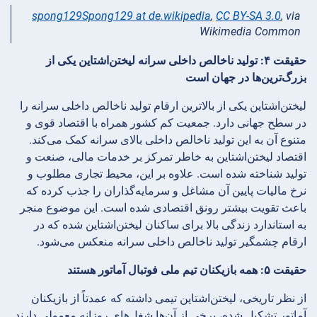
spong129Spong129 at de.wikipedia
,
CC BY-SA 3.0
, via
Wikimedia Common
حقیقت ۴: تولید ناخالص داخلی سرانه لیختن‌اشتاین یکی از
بزرگ‌ترین‌ها در جهان است
لیختن‌اشتاین یکی از بالاترین ارقام تولید ناخالص داخلی سرانه را
در سطح جهانی دارد. جمعیت کم کشور همراه با اقتصاد قوی و
متنوع آن به این تولید ناخالص داخلی بالای سرانه کمک می‌کند.
اقتصاد لیختن‌اشتاین به خاطر تمرکز بر خدمات مالی، صنعت و
تولید شناخته شده است. علاوه بر این، محیط تجاری مطلوب و
نرخ مالیات پایین آن مشاغل و سرمایه‌گذاران را جذب کرده که
باعث تقویت بیشتر رونق اقتصادی شده است. این موضوع منجر
به استاندارد زندگی بالا برای ساکنان لیختن‌اشتاین شده که در
ارقام چشمگیر تولید ناخالص داخلی سرانه منعکس می‌شود.
حقیقت ۵: همه بازیکنان تیم ملی فوتبال آماتور هستند
از نظر تاریخی، لیختن‌اشتاین تیمی داشته که عمدتاً از بازیکنان
آماتور تشکیل شده، برخی از آن‌ها شغل‌های روزانه معمولی دارند