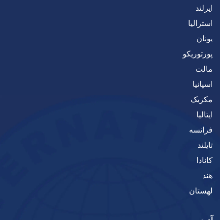
ایرلند
استرالیا
یونان
پورتوریکو
مالت
اسپانیا
مکزیک
ایتالیا
فرانسه
تایلند
کانادا
هند
لهستان