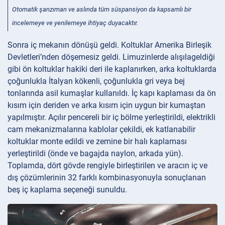
Otomatik şanzıman ve aslında tüm süspansiyon da kapsamlı bir
incelemeye ve yenilemeye ihtiyaç duyacaktır.
Sonra iç mekanın dönüşü geldi. Koltuklar Amerika Birleşik
Devletleri’nden döşemesiz geldi. Limuzinlerde alışılageldiği
gibi ön koltuklar hakiki deri ile kaplanırken, arka koltuklarda
çoğunlukla İtalyan kökenli, çoğunlukla gri veya bej
tonlarında asil kumaşlar kullanıldı. İç kapı kaplaması da ön
kısım için deriden ve arka kısım için uygun bir kumaştan
yapılmıştır. Açılır pencereli bir iç bölme yerleştirildi, elektrikli
cam mekanizmalarına kablolar çekildi, ek katlanabilir
koltuklar monte edildi ve zemine bir halı kaplaması
yerleştirildi (önde ve bagajda naylon, arkada yün).
Toplamda, dört gövde rengiyle birleştirilen ve aracın iç ve
dış çözümlerinin 32 farklı kombinasyonuyla sonuçlanan
beş iç kaplama seçeneği sunuldu.