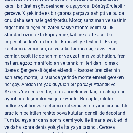
kapılı bir üretim gövdesinden oluşuyordu. Dönüştürülebilir
çerçeve, X şeklinde ek bir çapraz parçaya sahipti ve bu da
onu daha sert hale getiriyordu. Motor, şanzıman ve şasinin
diğer tüm bileşenleri zaten şasiye monte edilmişti. İki
standart uzunlukta kapı yerine, kabine dört kapılı bir
Imperial sedan’dan tam bir kapı seti yerleştirildi. Ek dış
kaplama elemanları, ön ve arka tamponlar, kavisli yan
camlar, çeşitli iç donanımlar ve uzatılmış yakıt hatları, fren
hatları, egzoz manifoldları ve tahrik milleri dahil olmak
üzere diğer gerekli öğeler eklendi – karoser üreticilerinin
son araç montajı sırasında yerinde monte etmesi gereken
her şey. Aniden ihtiyaç duyulan bir parçayı Atlantik ve
Akdeniz’de ileri geri taşıma zahmetinden kaçınmak için her
ayrıntının düşünülmesi gerekiyordu. Bagajda, rulolar
halinde yalıtım ve kaplama malzemelerinin yanı sıra her bir
araç için belirtilen renkte boya kutuları genellikle depolandı.
Tüm bu eşyalar daha sonra demiryolu ile limana sevk edildi
ve daha sonra deniz yoluyla İtalya’ya taşındı. Cenova