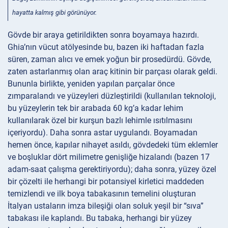
hayatta kalmış gibi görünüyor.
Gövde bir araya getirildikten sonra boyamaya hazırdı.
Ghia’nın vücut atölyesinde bu, bazen iki haftadan fazla
süren, zaman alıcı ve emek yoğun bir prosedürdü. Gövde,
zaten astarlanmış olan araç kitinin bir parçası olarak geldi.
Bununla birlikte, yeniden yapılan parçalar önce
zımparalandı ve yüzeyleri düzleştirildi (kullanılan teknoloji,
bu yüzeylerin tek bir arabada 60 kg’a kadar lehim
kullanılarak özel bir kurşun bazlı lehimle ısıtılmasını
içeriyordu). Daha sonra astar uygulandı. Boyamadan
hemen önce, kapılar nihayet asıldı, gövdedeki tüm eklemler
ve boşluklar dört milimetre genişliğe hizalandı (bazen 17
adam-saat çalışma gerektiriyordu); daha sonra, yüzey özel
bir çözelti ile herhangi bir potansiyel kirletici maddeden
temizlendi ve ilk boya tabakasının temelini oluşturan
İtalyan ustaların imza bileşiği olan soluk yeşil bir “sıva”
tabakası ile kaplandı. Bu tabaka, herhangi bir yüzey