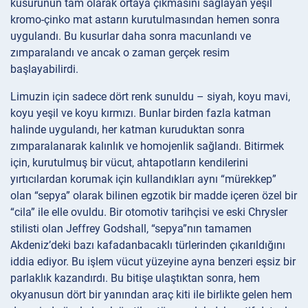
kusurunun tam olarak ortaya çıkmasını sağlayan yeşil
kromo-çinko mat astarın kurutulmasından hemen sonra
uygulandı. Bu kusurlar daha sonra macunlandı ve
zımparalandı ve ancak o zaman gerçek resim
başlayabilirdi.
Limuzin için sadece dört renk sunuldu – siyah, koyu mavi,
koyu yeşil ve koyu kırmızı. Bunlar birden fazla katman
halinde uygulandı, her katman kuruduktan sonra
zımparalanarak kalınlık ve homojenlik sağlandı. Bitirmek
için, kurutulmuş bir vücut, ahtapotların kendilerini
yırtıcılardan korumak için kullandıkları aynı “mürekkep”
olan “sepya” olarak bilinen egzotik bir madde içeren özel bir
“cila” ile elle ovuldu. Bir otomotiv tarihçisi ve eski Chrysler
stilisti olan Jeffrey Godshall, “sepya”nın tamamen
Akdeniz’deki bazı kafadanbacaklı türlerinden çıkarıldığını
iddia ediyor. Bu işlem vücut yüzeyine ayna benzeri eşsiz bir
parlaklık kazandırdı. Bu bitişe ulaştıktan sonra, hem
okyanusun dört bir yanından araç kiti ile birlikte gelen hem