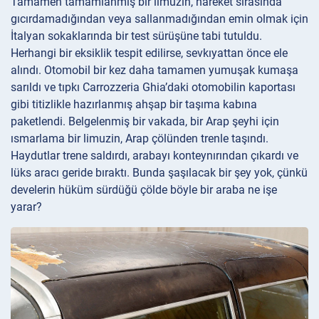
Tamamen tamamlanmış bir limuzin, hareket sırasında
gıcırdamadığından veya sallanmadığından emin olmak için
İtalyan sokaklarında bir test sürüşüne tabi tutuldu.
Herhangi bir eksiklik tespit edilirse, sevkıyattan önce ele
alındı. Otomobil bir kez daha tamamen yumuşak kumaşa
sarıldı ve tıpkı Carrozzeria Ghia’daki otomobilin kaportası
gibi titizlikle hazırlanmış ahşap bir taşıma kabına
paketlendi. Belgelenmiş bir vakada, bir Arap şeyhi için
ısmarlama bir limuzin, Arap çölünden trenle taşındı.
Haydutlar trene saldırdı, arabayı konteynırından çıkardı ve
lüks aracı geride bıraktı. Bunda şaşılacak bir şey yok, çünkü
develerin hüküm sürdüğü çölde böyle bir araba ne işe
yarar?