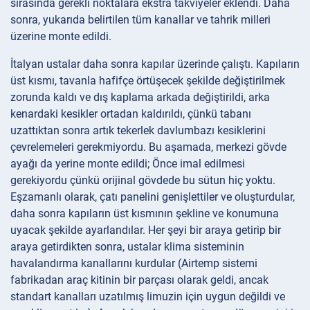
sırasında gerekli noktalara ekstra takviyeler eklendi. Daha
sonra, yukarıda belirtilen tüm kanallar ve tahrik milleri
üzerine monte edildi.
İtalyan ustalar daha sonra kapılar üzerinde çalıştı. Kapıların
üst kısmı, tavanla hafifçe örtüşecek şekilde değiştirilmek
zorunda kaldı ve dış kaplama arkada değiştirildi, arka
kenardaki kesikler ortadan kaldırıldı, çünkü tabanı
uzattıktan sonra artık tekerlek davlumbazı kesiklerini
çevrelemeleri gerekmiyordu. Bu aşamada, merkezi gövde
ayağı da yerine monte edildi; Önce imal edilmesi
gerekiyordu çünkü orijinal gövdede bu sütun hiç yoktu.
Eşzamanlı olarak, çatı panelini genişlettiler ve oluşturdular,
daha sonra kapıların üst kısmının şekline ve konumuna
uyacak şekilde ayarlandılar. Her şeyi bir araya getirip bir
araya getirdikten sonra, ustalar klima sisteminin
havalandırma kanallarını kurdular (Airtemp sistemi
fabrikadan araç kitinin bir parçası olarak geldi, ancak
standart kanalları uzatılmış limuzin için uygun değildi ve