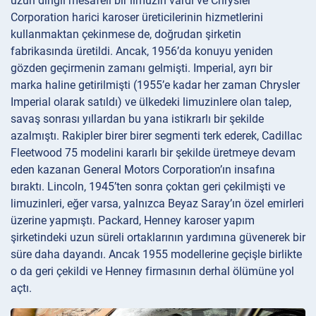
uzun dingil mesafeli bir limuzin vardı ve Chrysler
Corporation harici karoser üreticilerinin hizmetlerini
kullanmaktan çekinmese de, doğrudan şirketin
fabrikasında üretildi. Ancak, 1956’da konuyu yeniden
gözden geçirmenin zamanı gelmişti. Imperial, ayrı bir
marka haline getirilmişti (1955’e kadar her zaman Chrysler
Imperial olarak satıldı) ve ülkedeki limuzinlere olan talep,
savaş sonrası yıllardan bu yana istikrarlı bir şekilde
azalmıştı. Rakipler birer birer segmenti terk ederek, Cadillac
Fleetwood 75 modelini kararlı bir şekilde üretmeye devam
eden kazanan General Motors Corporation’ın insafına
bıraktı. Lincoln, 1945’ten sonra çoktan geri çekilmişti ve
limuzinleri, eğer varsa, yalnızca Beyaz Saray’ın özel emirleri
üzerine yapmıştı. Packard, Henney karoser yapım
şirketindeki uzun süreli ortaklarının yardımına güvenerek bir
süre daha dayandı. Ancak 1955 modellerine geçişle birlikte
o da geri çekildi ve Henney firmasının derhal ölümüne yol
açtı.