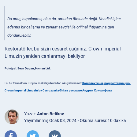
Bu araç, hırpalanmış olsa da, umudun ötesinde değil. Kendini işine
adamış bir çalışma ve zanaat sevgisi ile orijinal ihtişamına geri
döndürülebilir.
Restoratörler, bu sizin cesaret çağrınız. Crown Imperial
Limuzin yeniden canlanmayı bekliyor.
Fotoğraf:
Sean Dugan, Hyman Ltd.
Bu bir transaltion. Orijinal makaleyi buradan okuyabilirsiniz:
Комплектный, под реставрацию.
Crown Imperial Limuzin by Carrozzeria Ghia в рассказе Андрея Хрисанфова
Yazar:
Anton Belikov
Yayımlanmış Ocak 03, 2024 • Okuma süresi: 10 dakika