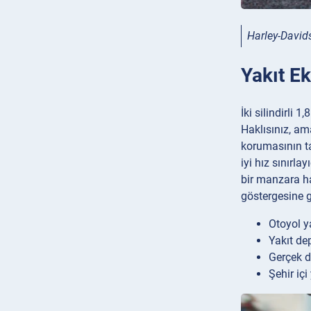
Harley-David
Yakıt E
İki silindirli
Haklısınız, am
korumasının ta
iyi hız sınırl
bir manzara ha
göstergesine 
Otoyol y
Yakıt de
Gerçek 
Şehir içi