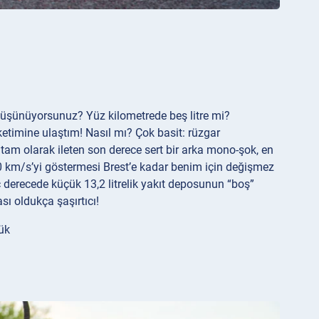
ni düşünüyorsunuz? Yüz kilometrede beş litre mi?
üketimine ulaştım! Nasıl mı? Çok basit: rüzgar
am olarak ileten son derece sert bir arka mono-şok, en
100 km/s’yi göstermesi Brest’e kadar benim için değişmez
ç derecede küçük 13,2 litrelik yakıt deposunun “boş”
ı oldukça şaşırtıcı!
şük