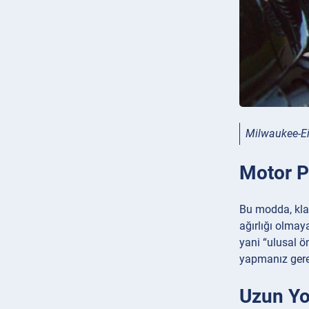
Milwaukee-Ei
Motor P
Bu modda, klas
ağırlığı olmay
yani “ulusal ö
yapmanız gere
Uzun Yo