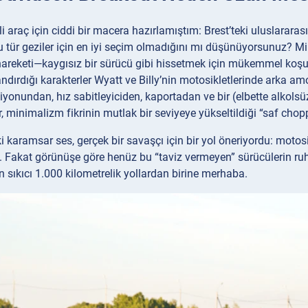
i araç için ciddi bir macera hazırlamıştım: Brest’teki uluslararası
 tür geziler için en iyi seçim olmadığını mı düşünüyorsunuz? Min
reketi—kaygısız bir sürücü gibi hissetmek için mükemmel koşull
ndırdığı karakterler Wyatt ve Billy’nin motosikletlerinde arka 
onundan, hız sabitleyiciden, kaportadan ve bir (elbette alkols
, minimalizm fikrinin mutlak bir seviyeye yükseltildiği “saf chopp
 karamsar ses, gerçek bir savaşçı için bir yol öneriyordu: motosik
. Fakat görünüşe göre henüz bu “taviz vermeyen” sürücülerin r
n sıkıcı 1.000 kilometrelik yollardan birine merhaba.