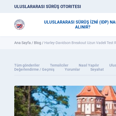
ULUSLARARASI SÜRÜŞ OTORITESI
ULUSLARARASI SÜRÜŞ İZNİ (IDP) NA
ALINIR?
Ana Sayfa
/
Blog
/
Harley-Davidson Breakout Uzun Vadeli Test R
Tüm gönderiler
Temsilciler
Nasıl Yapılır
Ulus
Değerlendirme / Geçmiş
Yorumlar
Seyahat