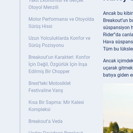
Yakıt Ekonomisi ve Gerçek
Otoyol Menzili
Ancak bu kibirl
Motor Performansı ve Otoyolda
Breakout’un bu
Sürüş Hissi
süspansiyon ha
Rider”da canla
Uzun Yolculuklarda Konfor ve
Hava süspansiy
Sürüş Pozisyonu
Tüm bu lüksler
Breakout’un Karakteri: Konfor
Ancak içimdeki
İçin Değil, Özgürlük İçin İnşa
uçarak gitmek
Edilmiş Bir Chopper
batıya giden e
Brest’teki Motosiklet
Festivaline Varış
Kısa Bir Sapma: Mir Kalesi
Kompleksi
Breakout’a Veda