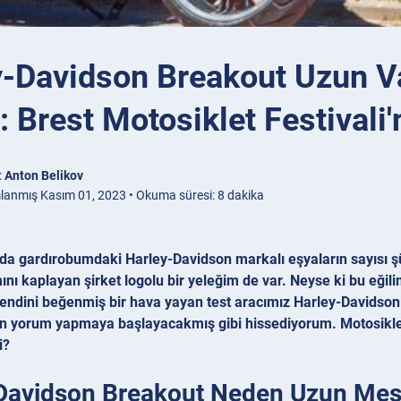
y-Davidson Breakout Uzun V
 Brest Motosiklet Festivali'
:
Anton Belikov
lanmış Kasım 01, 2023 • Okuma süresi: 8 dakika
a gardırobumdaki Harley-Davidson markalı eşyaların sayısı şüphe
mını kaplayan şirket logolu bir yeleğim de var. Neyse ki bu eğ
kendini beğenmiş bir hava yayan test aracımız Harley-Davidson 
n yorum yapmaya başlayacakmış gibi hissediyorum. Motosikletin
i?
Davidson Breakout Neden Uzun Mesaf