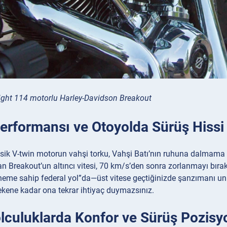
ght 114 motorlu Harley-Davidson Breakout
erformansı ve Otoyolda Sürüş Hissi
ik V-twin motorun vahşi torku, Vahşi Batı’nın ruhuna dalmama o
an Breakout’un altıncı vitesi, 70 km/s’den sonra zorlanmayı bır
neme sahip federal yol”da—üst vitese geçtiğinizde şanzımanı unut
kene kadar ona tekrar ihtiyaç duymazsınız.
lculuklarda Konfor ve Sürüş Pozisy