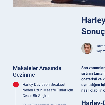
Harle
Sonuç:
Yazar
Yayım
Makaleler Arasında
Son zamanlard
sırtının tama
Gezinme
gösterişli ve 
Harley-Davidson Breakout
uymadığım içi
Neden Uzun Mesafe Turlar İçin
nasıl olabilir k
Cesur Bir Seçim
Harley-