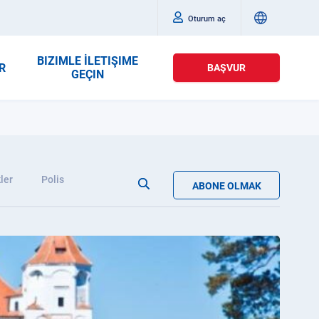
Oturum aç
BIZIMLE İLETIŞIME
R
BAŞVUR
GEÇIN
ler
Polis
ABONE OLMAK