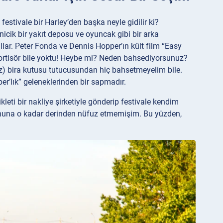
 festivale bir Harley’den başka neyle gidilir ki?
icik bir yakıt deposu ve oyuncak gibi bir arka
ar. Peter Fonda ve Dennis Hopper’ın kült film “Easy
amortisör bile yoktu! Heybe mi? Neden bahsediyorsunuz?
üz) bira kutusu tutucusundan hiç bahsetmeyelim bile.
er’lık” geleneklerinden bir sapmadır.
leti bir nakliye şirketiyle gönderip festivale kendim
uhuna o kadar derinden nüfuz etmemişim. Bu yüzden,