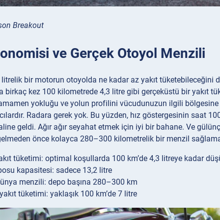
son Breakout
konomisi ve Gerçek Otoyol Menzili
 1,8 litrelik bir motorun otoyolda ne kadar az yakıt tüketebileceği
a birkaç kez 100 kilometrede 4,3 litre gibi gerçeküstü bir yakıt t
mamen yokluğu ve yolun profilini vücudunuzun ilgili bölgesine t
ayıcılardır. Radara gerek yok. Bu yüzden, hız göstergesinin saat 
line geldi. Ağır ağır seyahat etmek için iyi bir bahane. Ve gülün
gelmeden önce kolayca 280–300 kilometrelik bir menzil sağlamas
akıt tüketimi: optimal koşullarda 100 km’de 4,3 litreye kadar dü
posu kapasitesi: sadece 13,2 litre
dünya menzili: depo başına 280–300 km
 yakıt tüketimi: yaklaşık 100 km’de 7 litre