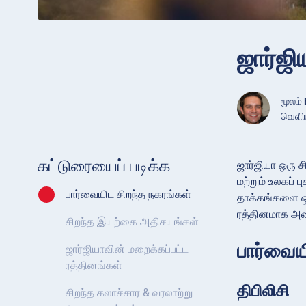
ஜார்ஜி
மூலம்
வெளியி
கட்டுரையைப் படிக்க
ஜார்ஜியா ஒரு 
மற்றும் உலகப் 
பார்வையிட சிறந்த நகரங்கள்
தாக்கங்களை ஒன
ரத்தினமாக அம
சிறந்த இயற்கை அதிசயங்கள்
பார்வைய
ஜார்ஜியாவின் மறைக்கப்பட்ட
ரத்தினங்கள்
திபிலிசி
சிறந்த கலாச்சார & வரலாற்று