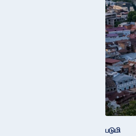
படுமி