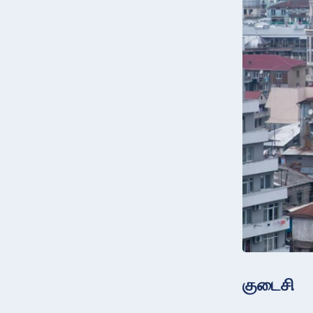
குடைசி