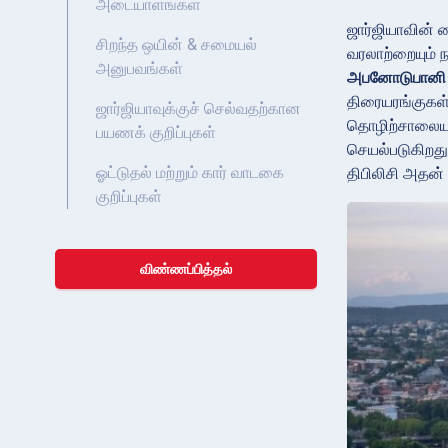
அடையாளங்கள்
ஜார்ஜியாவின் 
சிறந்த ஒயின் & சமையல்
வரலாற்றையும் 
அனுபவங்கள்
அபனோடுபானி ச
திரையரங்குகள்
ஜார்ஜியாவுக்குச் செல்வதற்கான
தொழிற்சாலை
பயணக் குறிப்புகள்
செயல்படுகிறது
ஓட்டுதல் மற்றும் கார் வாடகை
திபிலிசி அதன் 
குறிப்புகள்
விண்ணப்பித்தல்