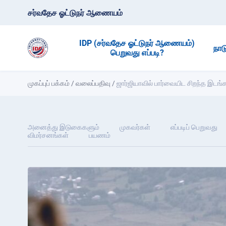
சர்வதேச ஓட்டுநர் ஆணையம்
IDP (சர்வதேச ஓட்டுநர் ஆணையம்)
நாட
பெறுவது எப்படி?
முகப்புப் பக்கம்
/
வலைப்பதிவு
/
ஜார்ஜியாவில் பார்வையிட சிறந்த இடங்
அனைத்து இடுகைகளும்
முகவர்கள்
எப்படிப் பெறுவது
விமர்சனங்கள்
பயணம்