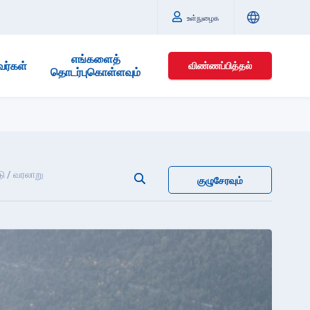
உள்நுழைக
எங்களைத்
வர்கள்
விண்ணப்பித்தல்
தொடர்புகொள்ளவும்
ீடு / வரலாறு
குழுசேரவும்