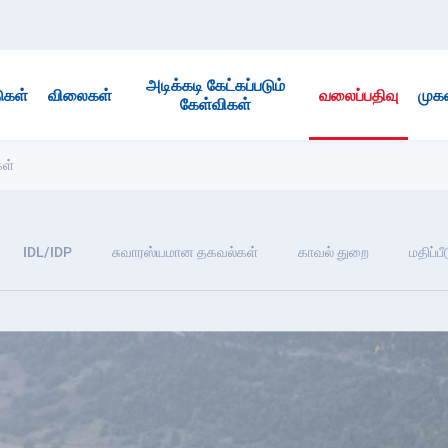
அடிக்கடி கேட்கப்படும்
ுகள்
விலைகள்
வலைப்பதிவு
முக
கேள்விகள்
கள்
IDL/IDP
சுவாரஸ்யமான தகவல்கள்
காவல் துறை
மதிப்ப