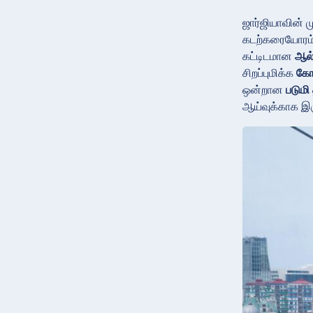
ஜார்ஜியாவின்
கடற்கரையோரம் 
கட்டிடமான
ஆல்
சிறப்புமிக்க
கோ
ஒன்றான
படுமி
ஆய்வுக்காக இர