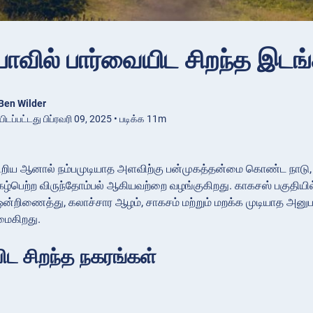
யாவில் பார்வையிட சிறந்த இடங
Ben Wilder
டப்பட்டது பிப்ரவரி 09, 2025 • படிக்க 11m
சிறிய ஆனால் நம்பமுடியாத அளவிற்கு பன்முகத்தன்மை கொண்ட நாடு, இத
புகழ்பெற்ற விருந்தோம்பல் ஆகியவற்றை வழங்குகிறது. காகசஸ் பகுதியி
்றிணைத்து, கலாச்சார ஆழம், சாகசம் மற்றும் மறக்க முடியாத அனு
ைகிறது.
ிட சிறந்த நகரங்கள்