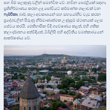
සහ බිම් සලකුණු වලින් සමන්විත වේ. නවීන පෙරළියක් සඳහා,
ප්‍රතිනිර්මාණය කරන ලද සෝවියට් කර්මාන්ත ශාලාවක් වන
ෆැබ්රිකා
, බාර්, කලා අවකාශයන් සහ සහයෝගීව වැඩ කරන
ප්‍රදේශවලින් පිරුණු නිර්මාණාත්මක උණුසුම් ස්ථානයක් ලෙස
සේවය කරයි. ඓතිහාසික වීදි ගවේෂණය කළත්, එහි ගතික
කලා දර්ශනය අත්විඳියත්, ටිබිලිසි එහි අද්විතීය චමත්කාරයෙන්
ආකර්ෂණය වේ.