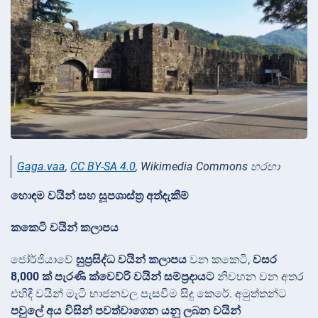
Gaga.vaa
,
CC BY-SA 4.0
, Wikimedia Commons හරහා
හොඳම වයින් සහ සූපශාස්ත්‍ර අත්දැකීම්
කකෙටි වයින් කලාපය
ජෝර්ජියාවේ
සුප්‍රසිද්ධ වයින් කලාපය
වන කකෙටි,
වසර
8,000 ක් පැරණි ක්වෙව්රි වයින් සම්ප්‍රදායට
නිවහන වන අතර
එහිදී වයින් මැටි භාජනවල පැසවීම සිදු කෙරේ. අමුත්තන්ට
පවුලේ අය විසින් පවත්වාගෙන යනු ලබන වයින්