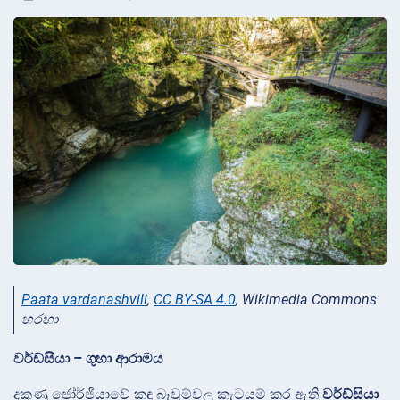
Paata vardanashvili
,
CC BY-SA 4.0
, Wikimedia Commons
හරහා
වර්ඩ්සියා – ගුහා ආරාමය
දකුණු ජෝර්ජියාවේ කඳු බෑවුම්වල කැටයම් කර ඇති
වර්ඩ්සියා