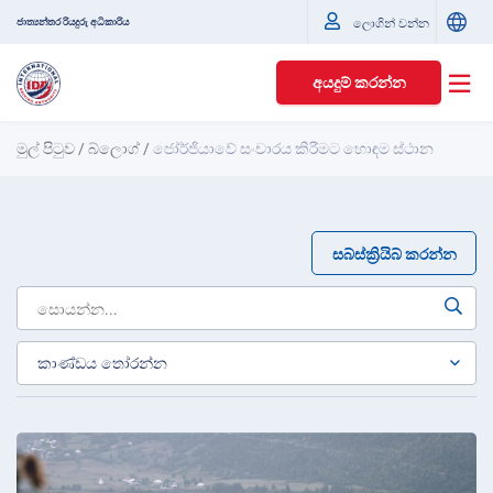
ජාත්‍යන්තර රියදුරු අධිකාරිය
ලොගින් වන්න
අයදුම් කරන්න
මුල් පිටුව
/
බ්ලොග්
/
ජෝර්ජියාවේ සංචාරය කිරීමට හොඳම ස්ථාන
සබ්ස්ක්‍රියිබ් කරන්න