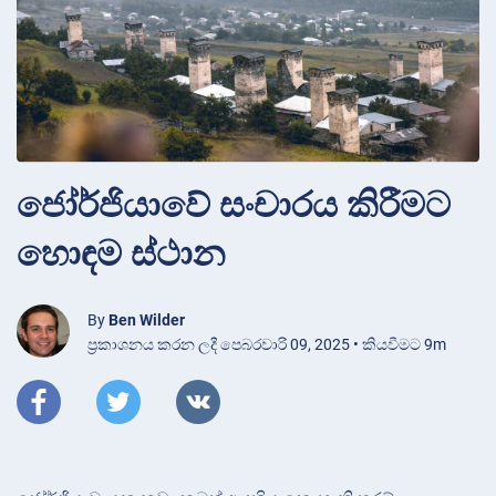
ජෝර්ජියාවේ සංචාරය කිරීමට
හොඳම ස්ථාන
By
Ben Wilder
ප්‍රකාශනය කරන ලදී පෙබරවාරි 09, 2025 • කියවීමට 9m