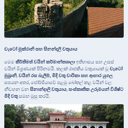
චැටෝ මුක්රානි සහ සිනන්දලි වතුයාය
මෙම
කීර්තිමත් වයින් කර්මාන්තශාලා
ඉතිහාසය සහ උසස්
වයින් මිශ්‍රණයක් පිරිනමයි. කලක් රාජකීය වතුයායක් වූ
චැටෝ
මුඛ්‍රානි
,
වයින් රස බැලීම්, මිදි වතු චාරිකා සහ ආහාර යුගල
සපයන අතර, ජෝර්ජියාවේ පළමු බෝතල් කළ වයින් වල
නිවහන වන
සිනාන්දාලි වතුයාය
,
සංස්කෘතික උරුමයන් විශිෂ්ට
මිදි වතු
සමඟ මුසු කරයි.