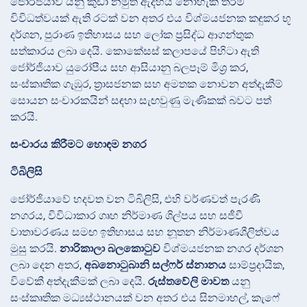
ජෝර්ජියාව යනු කුඩා නමුත් ඇදහිය නොහැකි තරම්
විවිධත්වයක් ඇති රටක් වන අතර එය විශ්මයජනක කඳුකර භූ
දර්ශන, පුරාණ ඉතිහාසය සහ ලෝක ප්‍රසිද්ධ ආගන්තුක
සත්කාරය ලබා දෙයි. කොකේසස් කලාපයේ පිහිටා ඇති
ජෝර්ජියාව යුරෝපීය සහ ආසියානු බලපෑම් මිශ්‍ර කර,
සංස්කෘතික ගැඹුර, ත්‍රාසජනක සහ අමතක නොවන අත්දැකීම්
සොයන සංචාරකයින් සඳහා සැඟවුණු මැණිකක් බවට පත්
කරයි.
සංචාරය කිරීමට හොඳම නගර
ටිබිලිසි
ජෝර්ජියාවේ හදවත වන ටිබිලිසි, එහි වර්ණවත් පැරණි
නගරය, විවිධාකාර ගෘහ නිර්මාණ ශිල්පය සහ සජීවී
වාතාවරණය සමඟ ඉතිහාසය සහ නූතන නිර්මාණශීලිත්වය
මුසු කරයි.
නාරිකාලා බලකොටුව
විශ්මයජනක නගර දර්ශන
ලබා දෙන අතර,
අබනොටුබානි සල්ෆර් ස්නානය
සාම්ප්‍රදායික,
විවේකී අත්දැකීමක් ලබා දෙයි.
රුස්තවේලි මාවත
යනු
සංස්කෘතික මධ්‍යස්ථානයක් වන අතර එය සිනමාහල්, කැෆේ