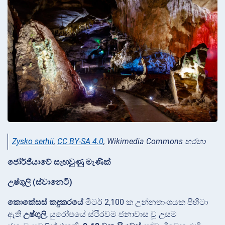
Zysko serhii
,
CC BY-SA 4.0
, Wikimedia Commons හරහා
ජෝර්ජියාවේ සැඟවුණු මැණික්
උෂ්ගුලි (ස්වානෙටි)
කොකේසස් කඳුකරයේ
මීටර්
2,100 ක උන්නතාංශයක පිහිටා
ඇති
උෂ්ගුලි
, යුරෝපයේ ස්ථිරවම ජනාවාස වූ උසම