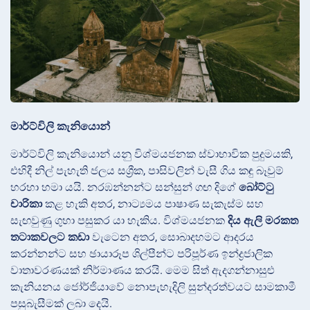
මාර්ට්විලි කැනියොන්
මාර්ට්විලි කැනියොන් යනු විශ්මයජනක ස්වාභාවික පුදුමයකි,
එහිදී නිල් පැහැති ජලය සශ්‍රීක, පාසිවලින් වැසී ගිය කඳු බෑවුම්
හරහා හමා යයි. නරඹන්නන්ට සන්සුන් ගඟ දිගේ
බෝට්ටු
චාරිකා
කළ හැකි අතර, නාට්‍යමය පාෂාණ සැකැස්ම සහ
සැඟවුණු ගුහා පසුකර යා හැකිය. විශ්මයජනක
දිය ඇලි මරකත
තටාකවලට කඩා
වැටෙන අතර, සොබාදහමට ආදරය
කරන්නන්ට සහ ඡායාරූප ශිල්පීන්ට පරිපූර්ණ ඉන්ද්‍රජාලික
වාතාවරණයක් නිර්මාණය කරයි. මෙම සිත් ඇදගන්නාසුළු
කැනියනය ජෝර්ජියාවේ නොපැහැදිලි සුන්දරත්වයට සාමකාමී
පසුබැසීමක් ලබා දෙයි.