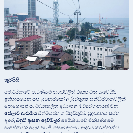
කුටයිසි
ජෝර්ජියාවේ පැරණිතම නගරවලින් එකක් වන කුටෙයිසි
ඉතිහාසයෙන් සහ යුනෙස්කෝ ලැයිස්තුගත සන්ධිස්ථානවලින්
පොහොසත් ය. මධ්‍යකාලීන අධ්‍යාපන මධ්‍යස්ථානයක් වන
ජෙලාටි ආරාමය
විශ්මයජනක බිතුසිතුවම් ප්‍රදර්ශනය කරන
අතර,
බග්‍රටි ආසන දෙව්මැදුර
ජෝර්ජියාවේ එක්සත්කමේ
සංකේතයක් ලෙස පවතී. සොබාදහමට ආදරය කරන්නන්ට