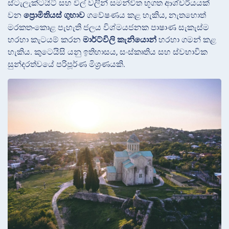
ස්ටැලැක්ටයිට් සහ විල් වලින් සමන්විත භූගත ආශ්චර්යයක්
වන
ප්‍රොමිතියස් ගුහාව
ගවේෂණය කළ හැකිය, නැතහොත්
මරකත-කොළ පැහැති ජලය විශ්මයජනක පාෂාණ සැකැස්ම
හරහා කැටයම් කරන
මාර්ට්විලි කැනියොන්
හරහා ගමන් කළ
හැකිය. කුටෙයිසි යනු ඉතිහාසය, සංස්කෘතිය සහ ස්වභාවික
සුන්දරත්වයේ පරිපූර්ණ මිශ්‍රණයකි.