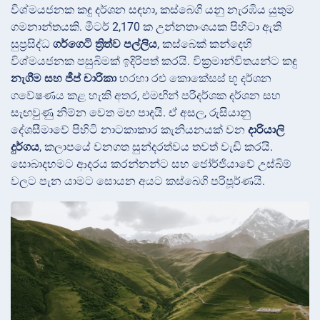
විශ්මයජනක කඳු දර්ශන සඳහා, කස්බෙගි යනු නැරඹිය යුතුම
ගමනාන්තයකි. මීටර් 2,170 ක උන්නතාංශයක පිහිටා ඇති
සුප්‍රසිද්ධ
ගර්ගෙටි ත්‍රිත්ව පල්ලිය
, කස්බෙක් කන්දෙහි
විශ්මයජනක පසුබිමක් ඉදිරිපත් කරයි. වික්‍රමාන්විතයන්ට කඳු
නැගීම සහ ජීප් චාරිකා
හරහා රළු කොකේසස් භූ දර්ශන
ගවේෂණය කළ හැකි අතර, එමඟින් පරිදර්ශක දර්ශන සහ
සැඟවුණු නිම්න වෙත මඟ පාදයි. ඒ අසල, රුසියානු
දේශසීමාවේ පිහිටි නාටකාකාර කැනියනයක් වන
දාරියාලි
දුර්ගය
, කලාපයේ වනගත සුන්දරත්වය තවත් වැඩි කරයි.
සොබාදහමට ආදරය කරන්නන්ට සහ ජෝර්ජියාවේ උස්බිම්
වලට පැන යාමට සොයන අයට කස්බෙගි පරිපූර්ණයි.