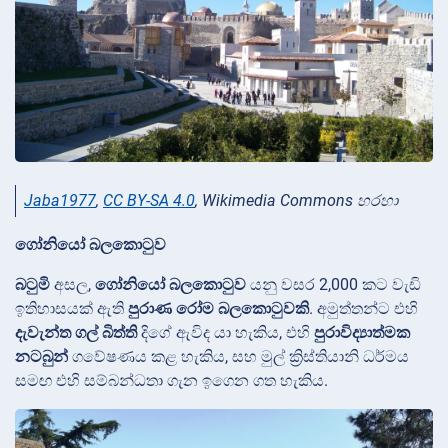
Jaba1977
,
CC BY-SA 4.0
, Wikimedia Commons හරහා
ගෝනියෝ බලකොටුව
බටුමි
අසල,
ගෝනියෝ බලකොටුව
යනු වසර
2,000 කට වැඩි
ඉතිහාසයක් ඇති
පුරාණ රෝම බලකොටුවකි
. අමුත්තන්ට එහි
දැවැන්ත ගල් බිත්ති
දිගේ ඇවිද යා හැකිය, එහි
පුරාවිද්‍යාත්මක
නටබුන්
ගවේෂණය කළ හැකිය, සහ මුල් ක්‍රිස්තියානි ධර්මය
සමඟ එහි සම්බන්ධතා ගැන ඉගෙන ගත හැකිය.