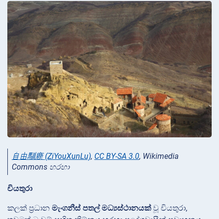
自由馴鹿 (ZiYouXunLu)
,
CC BY-SA 3.0
, Wikimedia
Commons හරහා
චියතුරා
කලක් ප්‍රධාන
මැංගනීස් පතල් මධ්‍යස්ථානයක්
වූ චියතුරා,