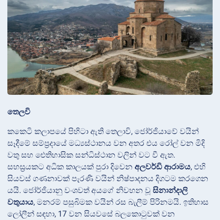
තෙලවි
කකෙටි කලාපයේ පිහිටා ඇති තෙලාවි, ජෝර්ජියාවේ වයින්
සෑදීමේ සම්ප්‍රදායේ මධ්‍යස්ථානය වන අතර එය රෝල් වන මිදි
වතු සහ ඓතිහාසික සන්ධිස්ථාන වලින් වට වී ඇත.
සහස්‍රයකට අධික කාලයක් පුරා දිවෙන
අලවර්ඩි ආරාමය
, එහි
සියවස් ගණනාවක් පැරණි වයින් නිෂ්පාදනය දිගටම කරගෙන
යයි. ජෝර්ජියානු වංශවත් අයගේ නිවහන වූ
සිනාන්දාලි
වතුයාය
, මනරම් පසුබිමක වයින් රස බැලීම් පිරිනමයි. ඉතිහාස
ලෝලීන් සඳහා, 17 වන සියවසේ බලකොටුවක් වන