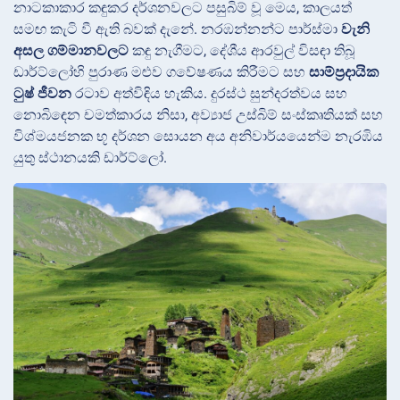
නාටකාකාර කඳුකර දර්ශනවලට පසුබිම් වූ මෙය, කාලයත්
සමඟ කැටි වී ඇති බවක් දැනේ. නරඹන්නන්ට පාර්ස්මා
වැනි
අසල ගම්මානවලට
කඳු නැගීමට, දේශීය ආරවුල් විසඳා තිබූ
ඩාර්ට්ලෝහි
පුරාණ මළුව ගවේෂණය කිරීමට සහ
සාම්ප්‍රදායික
ටුෂ් ජීවන
රටාව අත්විඳිය හැකිය. දුරස්ථ සුන්දරත්වය සහ
නොබිඳෙන චමත්කාරය නිසා, අව්‍යාජ උස්බිම් සංස්කෘතියක් සහ
විශ්මයජනක භූ දර්ශන සොයන අය අනිවාර්යයෙන්ම නැරඹිය
යුතු ස්ථානයකි ඩාර්ට්ලෝ.