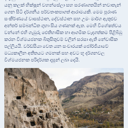
යනු කලක් භික්ෂූන් වහන්සේලා සහ සරණාගතයින් නවාතැන්
ගෙන සිටි දර්ශනීය පර්වත-කපාගත් ආරාමයකි. මෙම පුරාණ
සංකීර්ණයේ වාසස්ථාන, දේවස්ථාන සහ උමං මාර්ග ඇතුළුව
අන්තර් සම්බන්ධිත ගුහා
සිය ගණනක් ඇත. මෙහි විශේෂත්වය
වන්නේ එහි ගැඹුරු ඓතිහාසික හා ආගමික වැදගත්කම පිළිබිඹු
කරන විශ්මයජනක බිතුසිතුවම් වලින් සරසා ඇති නේවාසික
පල්ලියයි. වර්ඩ්සියා වෙත යන සංචාරයක් ජෝර්ජියාවේ
මධ්‍යකාලීන අතීතයට ගමනක් සහ අවට භූ දර්ශනවල
විශ්මයජනක පරිදර්ශක දසුන් ලබා දෙයි.