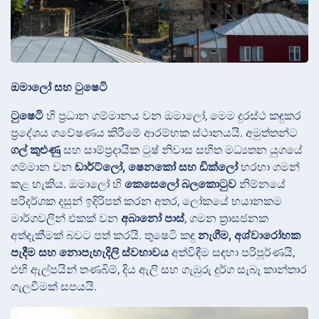
ඔමාලෝ සහ ටුෂෙටි
ටුෂෙටි
හි ප්‍රධාන ගම්මානය වන ඔමාලෝ, මෙම දුරස්ථ කඳුකර
ප්‍රදේශය ගවේෂණය කිරීමේ ආරම්භක ස්ථානයයි. අමුත්තන්ට
ගල් කුළුණු
සහ සාම්ප්‍රදායික ටුෂ් නිවාස සහිත මධ්‍යතන යුගයේ
ගම්මාන වන
ඩාර්ට්ලෝ, ෂෙනකෝ සහ ඩික්ලෝ
හරහා ගමන්
කළ හැකිය. ඔමාලෝ හි
කෙසෙලෝ බලකොටුව
නිම්නයේ
පරිදර්ශක දසුන් ඉදිරිපත් කරන අතර, ලෝකයේ භයානකම
මාර්ගවලින් එකක් වන
අබානෝ පාස්
, ගමන ත්‍රාසජනක
අත්දැකීමක් බවට පත් කරයි. තුෂෙටි කඳු
නැගීම, අශ්වාරෝහක
පැදීම සහ නොපැහැදිලි ස්වභාවය
අත්විඳීම සඳහා පරිපූර්ණයි,
එහි ඇල්පයින් තණබිම්, දිය ඇලි සහ ගැඹුරු දුර්ග සැබෑ කාන්තාර
ගැලවීමක් සපයයි.