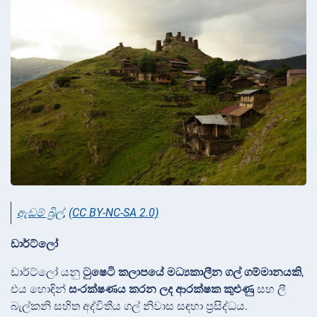
ඇඩම් බ්‍රිල්
,
(CC BY-NC-SA 2.0)
ඩාර්ට්ලෝ
ඩාර්ට්ලෝ යනු
ටුෂෙටි කලාපයේ
මධ්‍යකාලීන ගල් ගම්මානයකි
,
එය හොඳින්
සංරක්ෂණය කරන ලද ආරක්ෂක කුළුණු
සහ ලී
බැල්කනි සහිත අද්විතීය ගල් නිවාස සඳහා ප්‍රසිද්ධය.