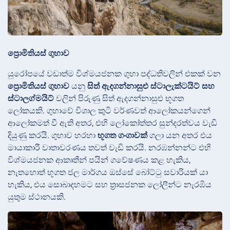
ප්‍රොමිතියස් ගුහාව
යුරෝපයේ වඩාත්ම විශ්මයජනක ගුහා පද්ධතිවලින් එකක් වන
ප්‍රොමිතියස් ගුහාව
යනු
සිත් ඇදගන්නාසුළු ස්ටාලැක්ටයිට් සහ
ස්ටාලග්මයිට්
වලින් පිරුණු සිත් ඇදගන්නාසුළු භූගත
ලෝකයකි. ගුහාවේ විශාල කුටි වර්ණවත් ආලෝකයන්ගෙන්
ආලෝකමත් වී ඇති අතර, එහි ලෝකෝත්තර සුන්දරත්වය වැඩි
දියුණු කරයි. ගුහාව හරහා
භූගත ගංගාවක්
ගලා යන අතර එය
මායාකාරී වාතාවරණය තවත් වැඩි කරයි. නරඹන්නන්ට එහි
විශ්මයජනක ආකෘතීන් පයින් ගවේෂණය කළ හැකිය,
නැතහොත් භූගත ජල මාර්ගය ඔස්සේ බෝට්ටු සවාරියක් යා
හැකිය, එය සොබාදහමට සහ ත්‍රාසජනක ලෝලීන්ට නැරඹිය
යුතුම ස්ථානයකි.