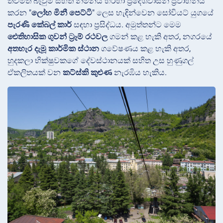
තවමත් බෑවුම් සහිත නිම්නය හරහා ප්‍රදේශවාසීන් ප්‍රවාහනය
කරන "
ලෝහ මිනී පෙට්ටි
" ලෙස හැඳින්වෙන සෝවියට් යුගයේ
පැරණි කේබල් කාර්
සඳහා ප්‍රසිද්ධය. අමුත්තන්ට මෙම
ඓතිහාසික ගුවන් ට්‍රෑම් රථවල
ගමන් කළ හැකි අතර, නගරයේ
අතහැර දැමූ කාර්මික ස්ථාන
ගවේෂණය කළ හැකි අතර,
හුදකලා භික්ෂුවකගේ දේවස්ථානයක් සහිත උස හුණුගල්
ඒකලිතයක් වන
කට්ස්කි කුළුණ
නැරඹිය හැකිය.