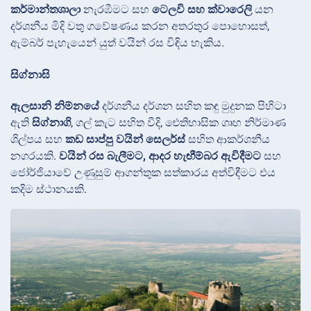
කර්මාන්තශාලා
නැරඹීමට සහ
ටෙලවි සහ ක්වාරෙලි
යන
දර්ශනීය මිදි වතු ගවේෂණය කරන අතරතුර පොහොසත්,
ඇම්බර් පැහැයෙන් යුත් වයින් රස විඳිය හැකිය.
සිග්නාඝි
ඇලසානි නිම්නයේ
දර්ශනීය දර්ශන සහිත කඳු මුදුනක පිහිටා
ඇති
සිග්නාගි
, ගල් කැට සහිත වීදි, ඓතිහාසික ගෘහ නිර්මාණ
ශිල්පය සහ
කඩ සාප්පු වයින් සෙලර්ස්
සහිත ආකර්ශනීය
නගරයකි.
වයින් රස බැලීමට, ආදර හැඟීම්බර ඇවිදීමට
සහ
ජෝර්ජියාවේ උණුසුම් ආගන්තුක සත්කාරය අත්විඳීමට එය
කදිම ස්ථානයකි.