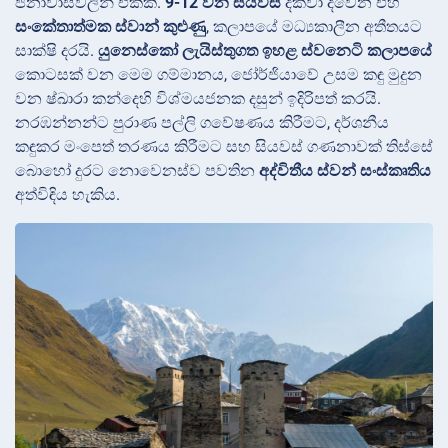
ජනාවාසවලින් එකකි.
9-12 වන සියවස්
දක්වා දිවෙන එහි
සංකේතාත්මක ස්වාන් කුළුණු
, කලාපයේ මධ්‍යකාලීන අතීතයට
සාක්ෂි දරයි.
යුනෙස්කෝ ලැයිස්තුගත ඉහළ ස්වනෙටි කලාපයේ
කොටසක් වන මෙම ගම්මානය, ජෝර්ජියාවේ උසම කඳු මුදුන
වන ෂ්ඛාරා
කන්දෙහි විශ්මයජනක දසුන් ඉදිරිපත් කරයි.
නරඹන්නන්ට පුරාණ පල්ලි ගවේෂණය කිරීමට, දර්ශනීය
කඳුකර මංපෙත් තරණය කිරීමට සහ සියවස් ගණනාවක් තිස්සේ
බොහෝ දුරට නොවෙනස්ව පවතින
අද්විතීය ස්වන් සංස්කෘතිය
අත්විඳිය හැකිය.