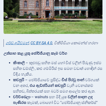
ගර්ඩ් අයිච්මන්
,
CC BY-SA 4.0
, විකිමීඩියා කොමන්ස් හරහා
උත්සාහ කළ යුතු ජෝර්ජියානු කෑම වර්ග
කිංකාලි
– කුළුබඩු සහිත මස් හෝ චීස් වලින් පිරුණු ඉස්ම
සහිත ඩම්ප්ලිං, කළු ගම්මිරිස් ඉස සමඟ වඩාත් හොඳින් රස
විඳිය හැකිය.
කචපුරි
– ජෝර්ජියාවේ ප්‍රසිද්ධ
චීස් පිරවූ පාන්
වර්ගයක්
වන අතර,
එය ඇඩ්ජරියන් කචපුරි
වැනි වෙනස්කම්
සහිතව, බිත්තරයක් සහ බටර් සමග ආලේප කර ඇත.
චර්ච්ඛෙලා
– walnuts සහ මිදි යුෂ
වලින් සාදන ලද
පැණිරස
කෑමක්, බොහෝ විට "ජෝර්ජියානු ස්නිකර්ස්"