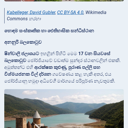
Kabelleger, David Gubler
,
CC BY-SA 4.0
, Wikimedia
Commons හරහා
හොඳම සංස්කෘතික හා ඓතිහාසික සන්ධිස්ථාන
අනනුරි බලකොටුව
ෂින්වාලි ජලාශයට
ඉහළින් පිහිටි මෙම
17 වන සියවසේ
බලකොටුව
ජෝර්ජියාවේ වඩාත්ම සුන්දර ස්ථානවලින් එකකි.
අමුත්තන්ට එහි
ආරක්ෂක කුළුණු, පුරාණ පල්ලි සහ
විශ්මයජනක විල් දර්ශන
ගවේෂණය කළ හැකි අතර, එය
ජෝර්ජියානු හමුදා අධිවේගී මාර්ගයේ පරිපූර්ණ නැවතුමකි.