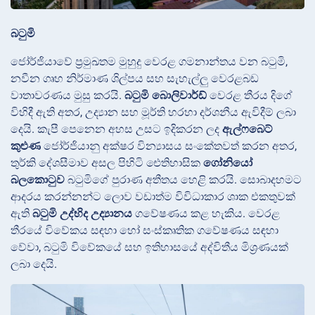
බටුමි
ජෝර්ජියාවේ ප්‍රමුඛතම මුහුදු වෙරළ ගමනාන්තය වන බටුමි,
නවීන ගෘහ නිර්මාණ ශිල්පය සහ සැහැල්ලු වෙරළබඩ
වාතාවරණය මුසු කරයි.
බටුමි බොලිවාර්ඩ්
වෙරළ තීරය දිගේ
විහිදී ඇති අතර, උද්‍යාන සහ මූර්ති හරහා දර්ශනීය ඇවිදීම් ලබා
දෙයි. කැපී පෙනෙන අහස උසට ඉදිකරන ලද
ඇල්ෆබෙට්
කුළුණ
ජෝර්ජියානු අක්ෂර වින්‍යාසය සංකේතවත් කරන අතර,
තුර්කි දේශසීමාව අසල පිහිටි ඓතිහාසික
ගෝනියෝ
බලකොටුව
බටුමිගේ පුරාණ අතීතය හෙළි කරයි. සොබාදහමට
ආදරය කරන්නන්ට ලොව වඩාත්ම විවිධාකාර ශාක එකතුවක්
ඇති
බටුමි උද්භිද උද්‍යානය
ගවේෂණය කළ හැකිය. වෙරළ
තීරයේ විවේකය සඳහා හෝ සංස්කෘතික ගවේෂණය සඳහා
වේවා, බටුමි විවේකයේ සහ ඉතිහාසයේ අද්විතීය මිශ්‍රණයක්
ලබා දෙයි.