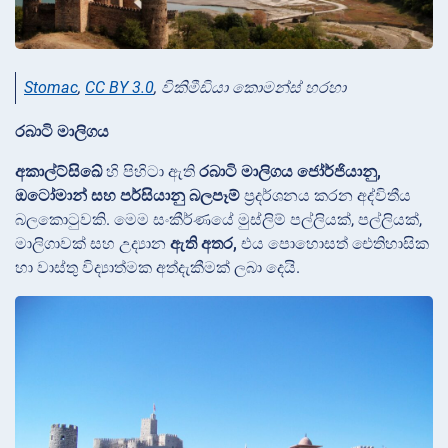
Stomac
,
CC BY 3.0
, විකිමීඩියා කොමන්ස් හරහා
රබාටි මාලිගය
අකාල්ට්සිඛේ
හි පිහිටා ඇති
රබාටි මාලිගය
ජෝර්ජියානු,
ඔටෝමාන් සහ පර්සියානු බලපෑම්
ප්‍රදර්ශනය කරන අද්විතීය
බලකොටුවකි. මෙම සංකීර්ණයේ මුස්ලිම් පල්ලියක්, පල්ලියක්,
මාලිගාවක් සහ උද්‍යාන
ඇති අතර,
එය පොහොසත් ඓතිහාසික
හා වාස්තු විද්‍යාත්මක අත්දැකීමක් ලබා දෙයි.