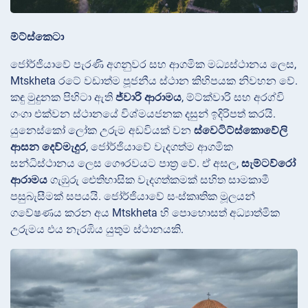
ම්ට්ස්කෙටා
ජෝර්ජියාවේ පැරණි අගනුවර සහ ආගමික මධ්‍යස්ථානය ලෙස,
Mtskheta රටේ වඩාත්ම පූජනීය ස්ථාන කිහිපයක නිවහන වේ.
කඳු මුදුනක පිහිටා ඇති
ජ්වාරි ආරාමය
, ම්ට්ක්වාරි සහ අරග්වි
ගංගා එක්වන ස්ථානයේ විශ්මයජනක දසුන් ඉදිරිපත් කරයි.
යුනෙස්කෝ ලෝක උරුම අඩවියක් වන
ස්වෙටිට්ස්කොවේලි
ආසන දෙව්මැදුර
, ජෝර්ජියාවේ වැදගත්ම ආගමික
සන්ධිස්ථානය ලෙස ගෞරවයට පාත්‍ර වේ. ඒ අසල,
සැම්ටව්රෝ
ආරාමය
ගැඹුරු ඓතිහාසික වැදගත්කමක් සහිත සාමකාමී
පසුබැසීමක් සපයයි. ජෝර්ජියාවේ සංස්කෘතික මූලයන්
ගවේෂණය කරන අය Mtskheta හි පොහොසත් අධ්‍යාත්මික
උරුමය එය නැරඹිය යුතුම ස්ථානයකි.