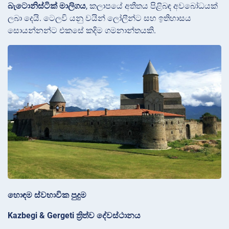
බැටොනිස්ටික් මාලිගය
, කලාපයේ අතීතය පිළිබඳ අවබෝධයක්
ලබා දෙයි. ටෙලවි යනු වයින් ලෝලීන්ට සහ ඉතිහාසය
සොයන්නන්ට එකසේ කදිම ගමනාන්තයකි.
හොඳම ස්වභාවික පුදුම
Kazbegi & Gergeti ත්‍රිත්ව දේවස්ථානය