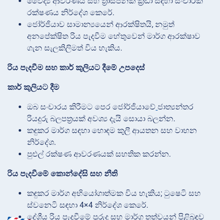
වෛද්‍ය ආවරණය සහ ත්‍රාසජනක ක්‍රීඩා සඳහා සංචාරක
රක්ෂණය නිර්දේශ කෙරේ.
ජෝර්ජියාව සාමාන්‍යයෙන් ආරක්ෂිතයි, නමුත්
අනපේක්ෂිත රිය පැදවීම හේතුවෙන් මාර්ග ආරක්ෂාව
ගැන සැලකිලිමත් විය හැකිය.
රිය පැදවීම සහ කාර් කුලියට දීමේ උපදෙස්
කාර් කුලියට දීම
ඔබ සංචාරය කිරීමට පෙර ජෝර්ජියාවේ
ජාත්‍යන්තර
රියදුරු බලපත්‍රයක් අවශ්‍ය දැයි සොයා බලන්න.
කඳුකර මාර්ග සඳහා හොඳම කුලී ආයතන සහ වාහන
නිර්දේශ.
පුළුල් රක්ෂණ ආවරණයක් සහතික කරන්න.
රිය පැදවීමේ කොන්දේසි සහ නීති
කඳුකර මාර්ග අභියෝගාත්මක විය හැකිය; ටුෂෙටි සහ
ස්වනෙටි සඳහා 4×4 නිර්දේශ කෙරේ.
දේශීය රිය පැදවීමේ පුරුදු සහ මාර්ග තත්වයන් පිළිබඳව