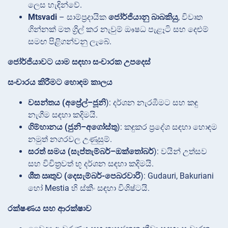
ලෙස හැඳින්වේ.
Mtsvadi
– සාම්ප්‍රදායික
ජෝර්ජියානු බාබකියු
, විවෘත
ගින්නක් මත ග්‍රිල් කර නැවුම් ඖෂධ පැළෑටි සහ දෙළුම්
සමඟ පිළිගන්වනු ලැබේ.
ජෝර්ජියාවට යාම සඳහා සංචාරක උපදෙස්
සංචාරය කිරීමට හොඳම කාලය
වසන්තය (අප්‍රේල්–ජූනි
): දර්ශන නැරඹීමට සහ කඳු
නැගීම සඳහා කදිමයි.
ගිම්හානය (ජුනි–අගෝස්තු
): කඳුකර ප්‍රදේශ සඳහා හොඳම
නමුත් නගරවල උණුසුම්.
සරත් සමය (සැප්තැම්බර්–ඔක්තෝබර්
): වයින් උත්සව
සහ විචිත්‍රවත් භූ දර්ශන සඳහා කදිමයි.
ශීත ඍතුව (දෙසැම්බර්-පෙබරවාරි
): Gudauri, Bakuriani
හෝ Mestia හි ස්කීං සඳහා විශිෂ්ටයි.
රක්ෂණය සහ ආරක්ෂාව