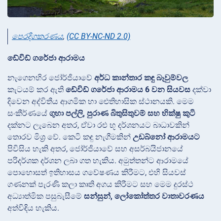
පෙරදිගකරණය
,
(CC BY-NC-ND 2.0)
ඩේවිඩ් ගරේජා ආරාමය
නැගෙනහිර ජෝර්ජියාවේ
අර්ධ කාන්තාර කඳු බෑවුම්වල
කැටයම් කර ඇති
ඩේවිඩ් ගරේජා ආරාමය
6 වන සියවස
දක්වා
දිවෙන අද්විතීය ආගමික හා ඓතිහාසික ස්ථානයකි. මෙම
සංකීර්ණයේ
ගුහා පල්ලි, පුරාණ බිතුසිතුවම් සහ භික්ෂු කුටි
දක්නට ලැබෙන අතර, ඒවා රළු භූ දර්ශනයට බාධාවකින්
තොරව මිශ්‍ර වේ. කෙටි කඳු නැගීමකින්
උඩබ්නෝ ආරාමයට
පිවිසිය හැකි අතර, ජෝර්ජියාවේ සහ අසර්බයිජානයේ
පරිදර්ශක දර්ශන ලබා ගත හැකිය. අමුත්තන්ට ආරාමයේ
පොහොසත් ඉතිහාසය ගවේෂණය කිරීමට, එහි සියවස්
ගණනක් පැරණි කලා කෘති අගය කිරීමට සහ මෙම දුරස්ථ
අධ්‍යාත්මික පසුබැසීමේ
සන්සුන්, ලෝකෝත්තර වාතාවරණය
අත්විඳිය හැකිය.