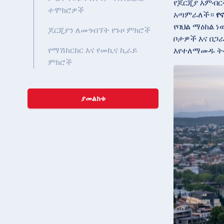
የጆርጂያ እምብርት
ተሞክሮዎች
አጣምራለች።
የ
የባህል ማዕከል 
ጆርጂያን ለመጎብኘት የጉዞ ምክሮች
ቦታዎች እና በጋ
የማሽከርከር እና የመኪና ኪራይ
እየተለማመዱ ት
ምክሮች
ያመልክቱ