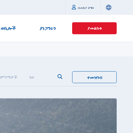
በመለያ ይግቡ
ወኪሎች
ያነጋግሩን
ያመልክቱ
ግምገማዎች
ጉዞ
ተመዝገብ