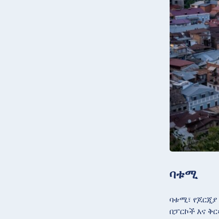
ባቱሚ
ባቱሚ፣ የጆርጂያ 
በፓርኮች እና ቅር