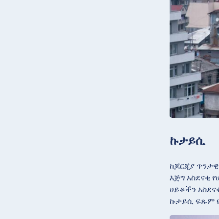
ኩታይሲ
ከጆርጂያ ጥንታዊ
እጅግ አስደናቂ 
ሀይቆችን አስደና
ኩታይሲ ፍጹም የ