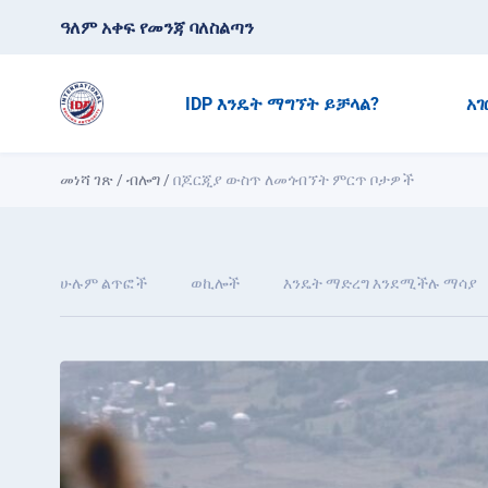
ዓለም አቀፍ የመንጃ ባለስልጣን
IDP እንዴት ማግኘት ይቻላል?
አገ
መነሻ ገጽ
/
ብሎግ
/
በጆርጂያ ውስጥ ለመጎብኘት ምርጥ ቦታዎች
ሁሉም ልጥፎች
ወኪሎች
እንዴት ማድረግ እንደሚችሉ ማሳያ