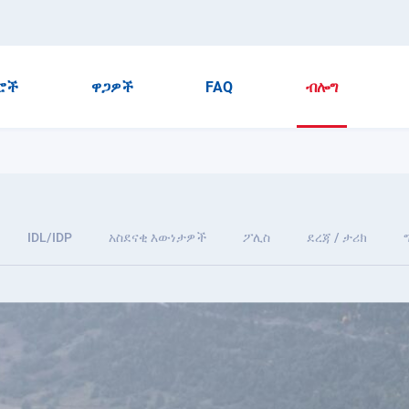
ሮች
ዋጋዎች
FAQ
ብሎግ
IDL/IDP
አስደናቂ እውነታዎች
ፖሊስ
ደረጃ / ታሪክ