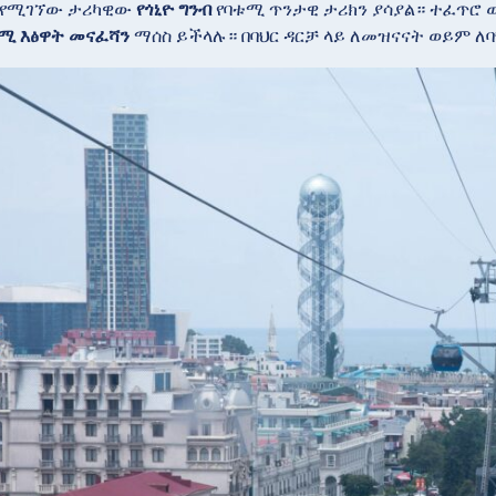
ያ የሚገኘው ታሪካዊው
የጎኒዮ ግንብ
የባቱሚ ጥንታዊ ታሪክን ያሳያል። ተፈጥሮ ወ
ሚ እፅዋት መናፈሻን
ማሰስ ይችላሉ። በባህር ዳርቻ ላይ ለመዝናናት ወይም ለባህ