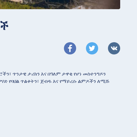
ዎች
ድሮችን፣ ጥንታዊ ታሪክን እና በዓለም ታዋቂ የሆነ መስተንግዶን
ዋሃድ የባህል ጥልቀትን፣ ጀብዱ እና የማይረሱ ልምዶችን ለሚሹ