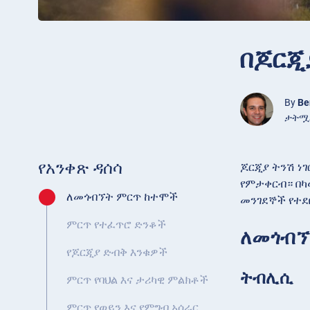
በጆርጂ
By
Be
ታትሟል
የአንቀጽ ዳሰሳ
ጆርጂያ ትንሽ ነገ
የምታቀርብ። በካ
ለመጎብኘት ምርጥ ከተሞች
መንገደኞች የተደበ
ምርጥ የተፈጥሮ ድንቆች
ለመጎብኘ
የጆርጂያ ድብቅ እንቁዎች
ትብሊሲ
ምርጥ የባህል እና ታሪካዊ ምልክቶች
ምርጥ የወይን እና የምግብ አሰራር