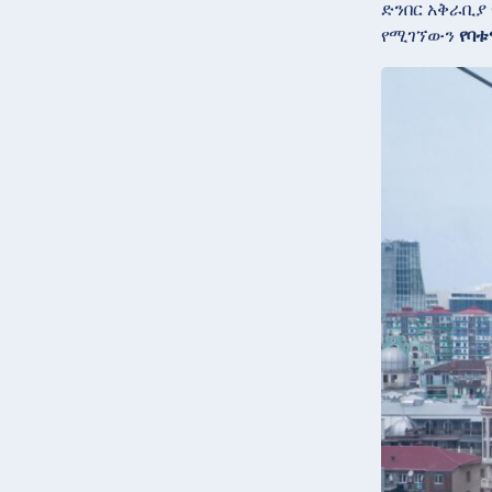
ድንበር አቅራቢ
የሚገኘውን
የባቱ