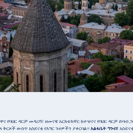
ዋና የባህር ዳርቻ መዳረሻ፣ ዘመናዊ አርክቴክቸር ከተዝናና የባህር ዳርቻ ድባብ 
ጻ ቅርጾች ውስጥ አስደናቂ የእግር ጉዞዎችን ያቀርባል።
አልፋቤት ግንብ፣
አስደናቂ