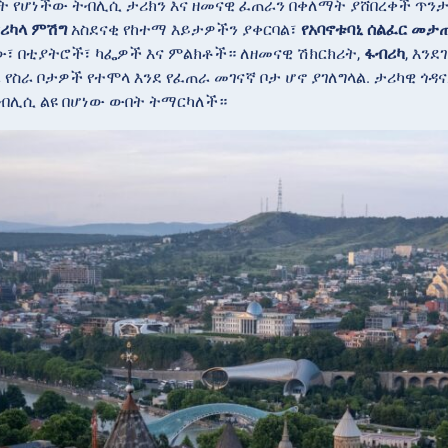
 የሆነችው ትብሊሲ ታሪክን እና ዘመናዊ ፈጠራን በቀለማት ያሸበረቀች ጥንታዊ ከ
ናሪካላ ምሽግ
አስደናቂ የከተማ እይታዎችን ያቀርባል፣
የአባኖቱባኒ ሰልፈር መ
ነው፣ በቲያትሮች፣ ካፌዎች እና ምልክቶች። ለዘመናዊ ሽክርክሪት,
ፋብሪካ
, እንደ
ራ የስራ ቦታዎች የተሞላ እንደ የፈጠራ መገናኛ ቦታ ሆኖ ያገለግላል. ታሪካዊ 
ብሊሲ ልዩ በሆነው ውበት ትማርካለች።