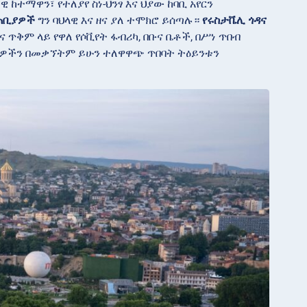
ተማዋን፣ የተለያየ ስነ-ህንፃ እና ህያው ከባቢ አየርን
ታጠቢያዎች
ግን ባህላዊ እና ዘና ያለ ተሞክሮ ይሰጣሉ።
የሩስታቬሊ ጎዳና
ገና ጥቅም ላይ የዋለ የሶቪየት ፋብሪካ, በቡና ቤቶች, በሥነ ጥበብ
ጎዳናዎችን በመቃኘትም ይሁን ተለዋዋጭ ጥበባት ትዕይንቱን