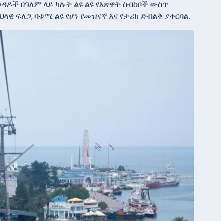
ዳዶች በዓለም ላይ ካሉት ልዩ ልዩ የእጽዋት ስብስቦች ውስጥ
ላዊ ፍለጋ, ባቱሚ ልዩ የሆነ የመዝናኛ እና የታሪክ ድብልቅ ያቀርባል.