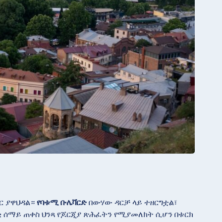
ጋር ያዋህዳል።
የባቱሚ ቡሌቫርድ
በውሃው ዳርቻ ላይ ተዘርግቷል፣
 ሰማይ ጠቀስ ህንጻ የጆርጂያ ጽሕፈትን የሚያመለክት ሲሆን በቱርክ