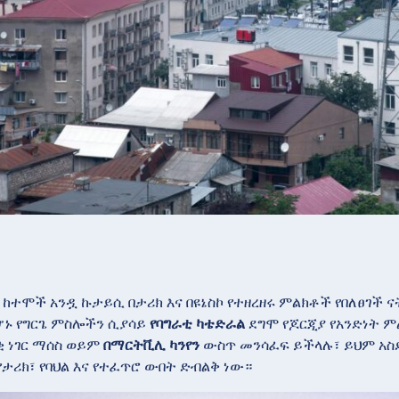
 ከተሞች አንዷ ኩታይሲ በታሪክ እና በዩኔስኮ የተዘረዘሩ ምልክቶች የበለፀገች
የሆኑ የግርጌ ምስሎችን ሲያሳይ
የባግራቲ ካቴድራል
ደግሞ የጆርጂያ የአንድነት 
ቂ ነገር ማሰስ ወይም
በማርትቪሊ ካንየን
ውስጥ መንሳፈፍ ይችላሉ፣ ይህም አስ
ታሪክ፣ የባህል እና የተፈጥሮ ውበት ድብልቅ ነው።