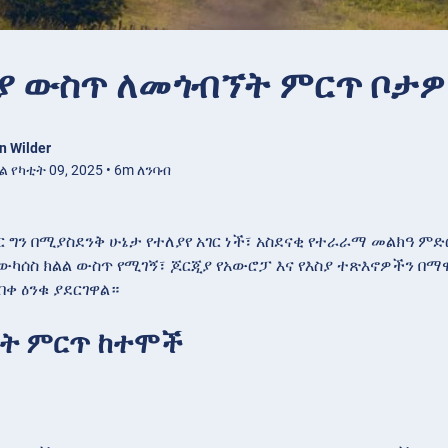
ያ ውስጥ ለመጎብኘት ምርጥ ቦታ
n Wilder
 የካቲት 09, 2025 • 6m ለንባብ
ር ግን በሚያስደንቅ ሁኔታ የተለያየ አገር ነች፣ አስደናቂ የተራራማ መልክዓ ም
ውካሰስ ክልል ውስጥ የሚገኝ፣ ጆርጂያ የአውሮፓ እና የእስያ ተጽእኖዎችን በማ
ቀ ዕንቁ ያደርገዋል።
ት ምርጥ ከተሞች