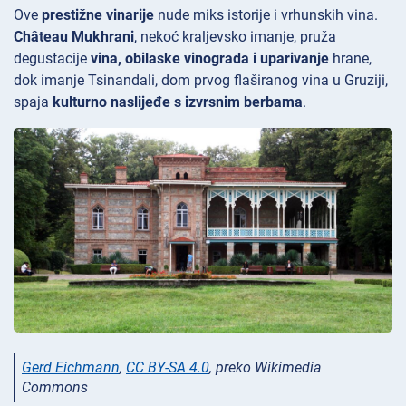
Ove
prestižne vinarije
nude miks istorije i vrhunskih vina.
Château Mukhrani
, nekoć kraljevsko imanje, pruža
degustacije
vina, obilaske vinograda i uparivanje
hrane,
dok imanje
Tsinandali, dom prvog flaširanog vina u Gruziji,
spaja
kulturno naslijeđe s izvrsnim berbama
.
Gerd Eichmann
,
CC BY-SA 4.0
, preko Wikimedia
Commons