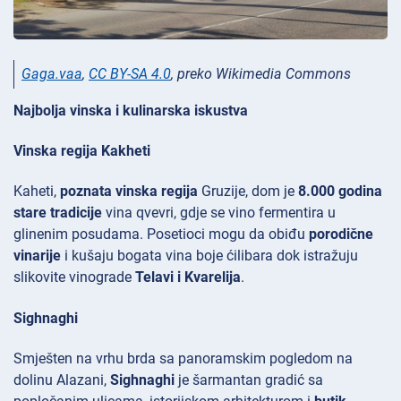
Gaga.vaa
,
CC BY-SA 4.0
, preko Wikimedia Commons
Najbolja vinska i kulinarska iskustva
Vinska regija Kakheti
Kaheti,
poznata vinska regija
Gruzije, dom je
8.000 godina
stare tradicije
vina qvevri, gdje se vino fermentira u
glinenim posudama. Posetioci mogu da obiđu
porodične
vinarije
i kušaju bogata vina boje ćilibara dok istražuju
slikovite vinograde
Telavi i Kvarelija
.
Sighnaghi
Smješten na vrhu brda sa panoramskim pogledom na
dolinu
Alazani,
Sighnaghi
je šarmantan gradić sa