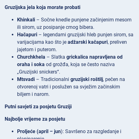
Gruzijska jela koja morate probati
Khinkali
– Sočne knedle punjene začinjenim mesom
ili sirom, uz posipanje crnog bibera.
Hačapuri
– legendarni gruzijski hleb
punjen sirom, sa
varijacijama kao što je
adžarski kačapuri
, preliven
jajetom i puterom.
Churchkhela
– Slatka
grickalica napravljena od
oraha i soka
od grožđa, koja se često naziva
„Gruzijski snickers“.
Mtsvadi
– Tradicionalni
gruzijski roštilj
, pečen na
otvorenoj vatri i poslužen sa svježim začinskim
biljem i narom.
Putni savjeti za posjetu Gruziji
Najbolje vrijeme za posjetu
Proljeće (april – jun
): Savršeno za razgledanje i
planinarenje.