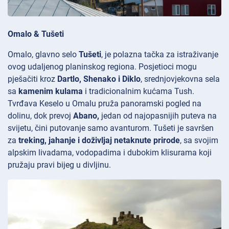
Omalo & Tušeti
Omalo, glavno selo
Tušeti
, je polazna tačka za istraživanje
ovog udaljenog planinskog regiona. Posjetioci mogu
pješačiti kroz
Dartlo, Shenako i Diklo
, srednjovjekovna sela
sa
kamenim kulama
i tradicionalnim kućama Tush.
Tvrđava
Keselo u Omalu pruža panoramski pogled na
dolinu, dok prevoj
Abano,
jedan od najopasnijih puteva na
svijetu, čini putovanje samo avanturom. Tušeti je savršen
za
treking, jahanje i doživljaj netaknute prirode
, sa svojim
alpskim livadama, vodopadima i dubokim klisurama koji
pružaju pravi bijeg u divljinu.