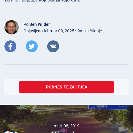
Po
Ben Wilder
Objavljeno februar 09, 2025 • 9m za čitanje
PODNESITE ZAHTJEV
maj 21, 2023
Možete li obnoviti
svoju vozačku