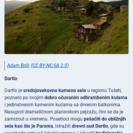
Adam Brill
,
(CC BY-NC-SA 2.0)
Dartlo
Dartlo je
srednjovekovno kameno selo
u regionu
Tušeti,
poznato po svojim
dobro očuvanim odbrambenim kulama
i jedinstvenim kamenim kućama sa drvenim balkonima.
Nasuprot dramatičnom planinskom pejzažu, čini se da je
zamrznut u vremenu. Posetioci mogu
pešačiti do obližnjih
sela kao što je Parsma
, istražiti
drevni sud Dartlo
, gde su