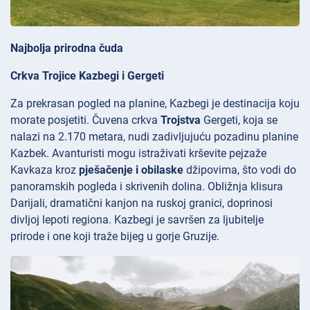
Najbolja prirodna čuda
Crkva Trojice Kazbegi i Gergeti
Za prekrasan pogled na planine, Kazbegi je destinacija koju
morate posjetiti. Čuvena crkva
Trojstva
Gergeti, koja se
nalazi na 2.170 metara, nudi zadivljujuću pozadinu planine
Kazbek. Avanturisti mogu istraživati krševite pejzaže
Kavkaza kroz
pješačenje i obilaske
džipovima, što vodi do
panoramskih pogleda i skrivenih dolina. Obližnja klisura
Darijali, dramatični kanjon na ruskoj granici, doprinosi
divljoj lepoti regiona. Kazbegi je savršen za ljubitelje
prirode i one koji traže bijeg u gorje Gruzije.