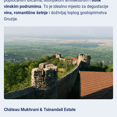
popločanim ulicama, istorijskom arhitekturom i
butik
vinskim podrumima
. To je idealno mjesto za degustacije
vina, romantične šetnje
i doživljaj toplog gostoprimstva
Gruzije.
Château Mukhrani & Tsinandali Estate