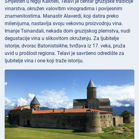
Smješten u regiji Kakheti, Telavi je centar gruzijske tradicije
vinarstva, okružen valovitim vinogradima i povijesnim
znamenitostima. Manastir
Alaverdi, koji datira preko
milenijuma, nastavlja svoju vekovnu proizvodnju vina.
Imanje
Tsinandali, nekada dom gruzijskog plemstva, nudi
degustacije vina u slikovitom okruženju. Za ljubitelje
istorije, dvorac
Batonistsikhe, tvrđava iz 17. veka, pruža
uvid u prošlost regiona. Telavi je savršeno odredište za
ljubitelje vina i one koji traže istoriju.