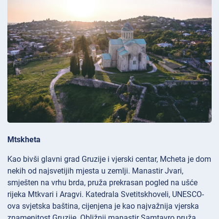
Mtskheta
Kao bivši glavni grad Gruzije i vjerski centar, Mcheta je dom
nekih od najsvetijih mjesta u zemlji. Manastir
Jvari,
smješten na vrhu brda, pruža prekrasan pogled na ušće
rijeka Mtkvari i Aragvi. Katedrala
Svetitskhoveli, UNESCO-
ova svjetska baština, cijenjena je kao najvažnija vjerska
znamenitost Gruzije. Obližnji manastir
Samtavro pruža