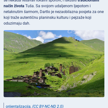
se nekada rešavali lokalni sporovi, i iskusiti
tradicionalni
način života
Tuša. Sa svojom udaljenom ljepotom i
netaknutim šarmom, Dartlo je nezaobilazna posjeta za one
koji traže autentičnu planinsku kulturu i pejzaže koji
oduzimaju dah.
orijentalizacija
,
(CC BY-NC-ND 2.0)