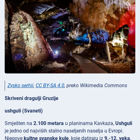
Zysko serhii
,
CC BY-SA 4.0
, preko Wikimedia Commons
Skriveni dragulji Gruzije
ushguli (Svaneti)
Smješten na
2.100 metara
u planinama
Kavkaza,
Ushguli
je jedno od najviših stalno naseljenih naselja u Evropi.
Njegove
kultne svanske kule
, koje datiraju iz
9.-12. veka
,