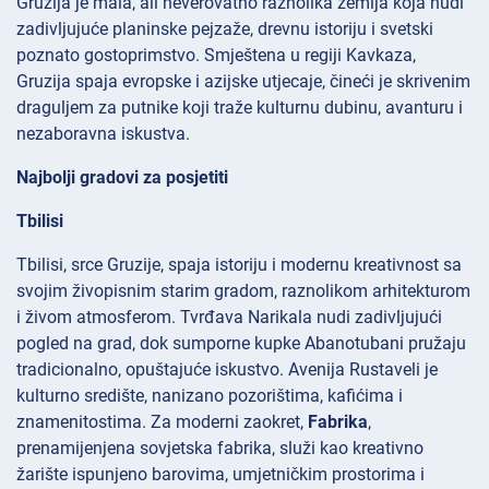
Gruzija je mala, ali neverovatno raznolika zemlja koja nudi
zadivljujuće planinske pejzaže, drevnu istoriju i svetski
poznato gostoprimstvo. Smještena u regiji Kavkaza,
Gruzija spaja evropske i azijske utjecaje, čineći je skrivenim
draguljem za putnike koji traže kulturnu dubinu, avanturu i
nezaboravna iskustva.
Najbolji gradovi za posjetiti
Tbilisi
Tbilisi, srce Gruzije, spaja istoriju i modernu kreativnost sa
svojim živopisnim starim gradom, raznolikom arhitekturom
i živom atmosferom. Tvrđava
Narikala nudi zadivljujući
pogled na grad, dok sumporne kupke
Abanotubani pružaju
tradicionalno, opuštajuće iskustvo. Avenija
Rustaveli je
kulturno središte, nanizano pozorištima, kafićima i
znamenitostima. Za moderni zaokret,
Fabrika
,
prenamijenjena sovjetska fabrika, služi kao kreativno
žarište ispunjeno barovima, umjetničkim prostorima i