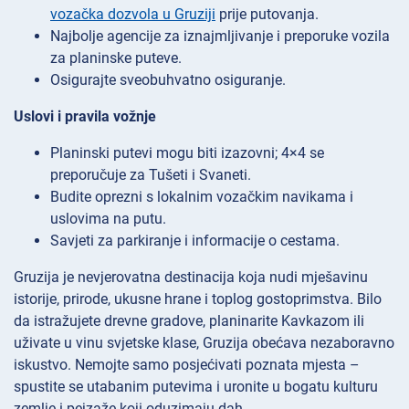
vozačka dozvola u Gruziji
prije putovanja.
Najbolje agencije za iznajmljivanje i preporuke vozila
za planinske puteve.
Osigurajte sveobuhvatno osiguranje.
Uslovi i pravila vožnje
Planinski putevi mogu biti izazovni; 4×4 se
preporučuje za Tušeti i Svaneti.
Budite oprezni s lokalnim vozačkim navikama i
uslovima na putu.
Savjeti za parkiranje i informacije o cestama.
Gruzija je nevjerovatna destinacija koja nudi mješavinu
istorije, prirode, ukusne hrane i toplog gostoprimstva. Bilo
da istražujete drevne gradove, planinarite Kavkazom ili
uživate u vinu svjetske klase, Gruzija obećava nezaboravno
iskustvo. Nemojte samo posjećivati poznata mjesta –
spustite se utabanim putevima i uronite u bogatu kulturu
zemlje i pejzaže koji oduzimaju dah.