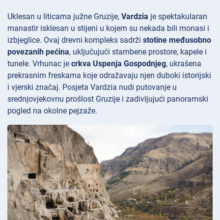
Uklesan u liticama južne Gruzije,
Vardzia
je spektakularan
manastir isklesan u stijeni u kojem su nekada bili monasi i
izbjeglice. Ovaj drevni kompleks sadrži
stotine međusobno
povezanih pećina
, uključujući stambene prostore, kapele i
tunele. Vrhunac je
crkva Uspenja Gospodnjeg
, ukrašena
prekrasnim freskama koje odražavaju njen duboki istorijski
i vjerski značaj. Posjeta Vardzia nudi putovanje u
srednjovjekovnu prošlost Gruzije i zadivljujući panoramski
pogled na okolne pejzaže.