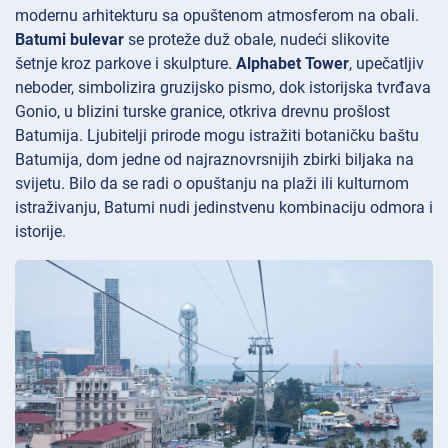
modernu arhitekturu sa opuštenom atmosferom na obali.
Batumi bulevar
se proteže duž obale, nudeći slikovite
šetnje kroz parkove i skulpture.
Alphabet Tower
, upečatljiv
neboder, simbolizira gruzijsko pismo, dok istorijska tvrđava
Gonio, u blizini turske granice, otkriva drevnu prošlost
Batumija. Ljubitelji prirode mogu istražiti botaničku baštu
Batumija, dom jedne od najraznovrsnijih zbirki biljaka na
svijetu. Bilo da se radi o opuštanju na plaži ili kulturnom
istraživanju, Batumi nudi jedinstvenu kombinaciju odmora i
istorije.