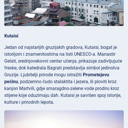
Kutaisi
Jedan od najstarijih gruzijskih gradova, Kutaisi, bogat je
istorijom i znamenitostima na listi UNESCO-a. Manastir
Gelati, srednjovekovni centar učenja, prikazuje zadivljujuće
freske, dok katedrala
Bagrati predstavlja simbol jedinstva
Gruzije. Ljubitelji prirode mogu istražiti
Prometejevu
pećinu
, podzemno čudo stalaktita i jezera, ili ploviti kroz
kanjon
Martvili, gdje smaragdno-zelene vode prodiru kroz
stijene koje oduzimaju dah. Kutaisi je savršen spoj istorije,
kulture i prirodnih lepota.