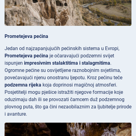
Prometejeva pećina
Jedan od najzapanjujućih pećinskih sistema u Evropi,
Prometejeva pećina
je očaravajući podzemni svijet
ispunjen
impresivnim stalaktitima i stalagmitima
.
Ogromne pećine su osvijetljene raznobojnim svjetlima,
povećavajući njenu onostranu ljepotu. Kroz pećinu teče
podzemna rijeka
koja doprinosi magičnoj atmosferi.
Posjetitelji mogu pješice istražiti njegove formacije koje
oduzimaju dah ili se provozati čamcem duž podzemnog
plovnog puta, što ga čini nezaobilaznim za ljubitelje prirode
i avanture.