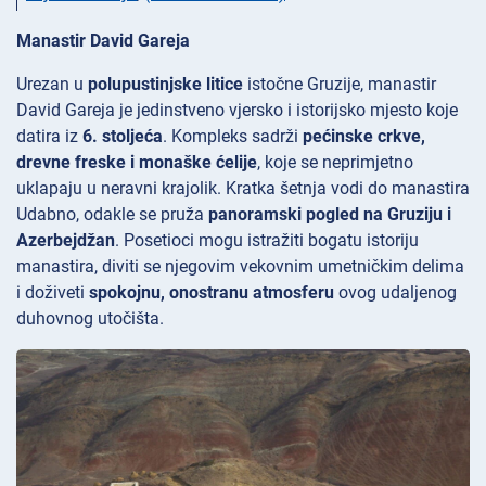
Manastir David Gareja
Urezan u
polupustinjske litice
istočne Gruzije, manastir
David Gareja je jedinstveno vjersko i istorijsko mjesto koje
datira iz
6. stoljeća
. Kompleks sadrži
pećinske crkve,
drevne freske i monaške ćelije
, koje se neprimjetno
uklapaju u neravni krajolik. Kratka šetnja vodi do manastira
Udabno, odakle se pruža
panoramski pogled na Gruziju i
Azerbejdžan
. Posetioci mogu istražiti bogatu istoriju
manastira, diviti se njegovim vekovnim umetničkim delima
i doživeti
spokojnu, onostranu atmosferu
ovog udaljenog
duhovnog utočišta.