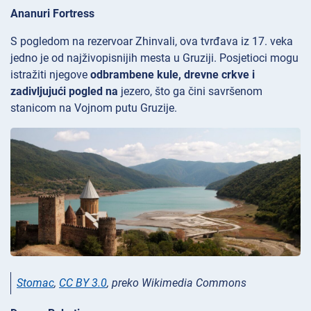
Ananuri Fortress
S pogledom na rezervoar
Zhinvali, ova tvrđava iz
17. veka
jedno je od najživopisnijih mesta u Gruziji. Posjetioci mogu
istražiti njegove
odbrambene kule, drevne crkve i
zadivljujući pogled na
jezero, što ga čini savršenom
stanicom na Vojnom putu Gruzije.
Stomac
,
CC BY 3.0
, preko Wikimedia Commons