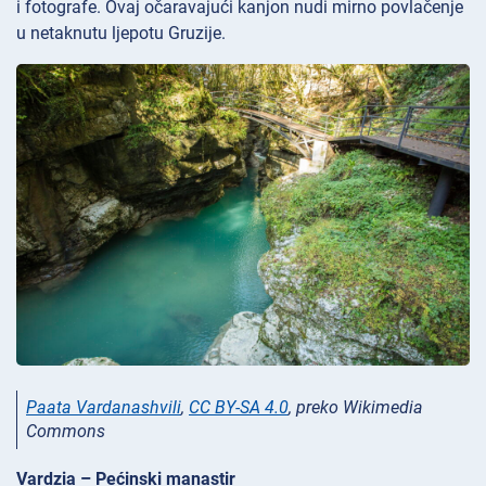
i fotografe. Ovaj očaravajući kanjon nudi mirno povlačenje
u netaknutu ljepotu Gruzije.
Paata Vardanashvili
,
CC BY-SA 4.0
, preko Wikimedia
Commons
Vardzia – Pećinski manastir