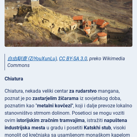
自由馴鹿 (ZiYouXunLu)
,
CC BY-SA 3.0
, preko Wikimedia
Commons
Chiatura
Chiatura, nekada veliki centar
za rudarstvo
mangana,
poznat je po
zastarjelim žičarama
iz sovjetskog doba,
poznatim kao "
metalni kovčezi"
, koji i dalje prevoze lokalno
stanovništvo strmom dolinom. Posetioci se mogu voziti
ovim
istorijskim zračnim tramvajima
, istražiti
napuštena
industrijska mesta
u gradu i posetiti
Katskhi stub
, visoki
monolit od krečnjaka sa usamljenom monaškom kapelom