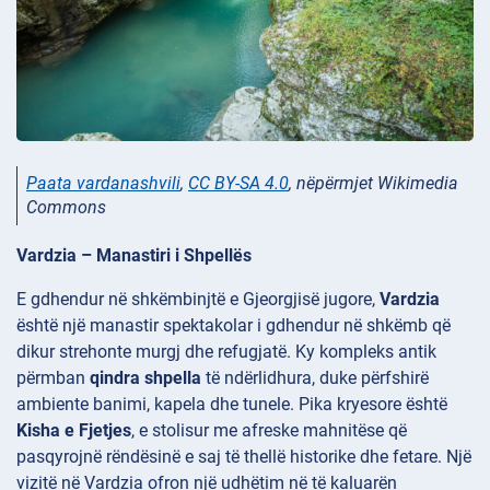
Paata vardanashvili
,
CC BY-SA 4.0
, nëpërmjet Wikimedia
Commons
Vardzia – Manastiri i Shpellës
E gdhendur në shkëmbinjtë e Gjeorgjisë jugore,
Vardzia
është një manastir spektakolar i gdhendur në shkëmb që
dikur strehonte murgj dhe refugjatë. Ky kompleks antik
përmban
qindra shpella
të ndërlidhura, duke përfshirë
ambiente banimi, kapela dhe tunele. Pika kryesore është
Kisha e Fjetjes
, e stolisur me afreske mahnitëse që
pasqyrojnë rëndësinë e saj të thellë historike dhe fetare. Një
vizitë në Vardzia ofron një udhëtim në të kaluarën