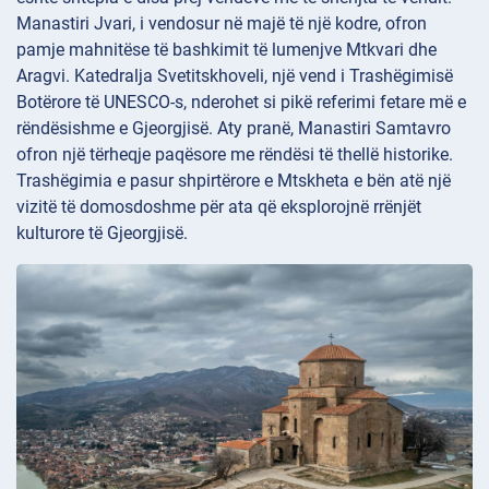
Manastiri
Jvari, i vendosur në majë të një kodre, ofron
pamje mahnitëse të bashkimit të lumenjve Mtkvari dhe
Aragvi. Katedralja
Svetitskhoveli, një vend i Trashëgimisë
Botërore të UNESCO-s, nderohet si pikë referimi fetare më e
rëndësishme e Gjeorgjisë. Aty pranë, Manastiri
Samtavro
ofron një tërheqje paqësore me rëndësi të thellë historike.
Trashëgimia e pasur shpirtërore e Mtskheta e bën atë një
vizitë të domosdoshme për ata që eksplorojnë rrënjët
kulturore të Gjeorgjisë.