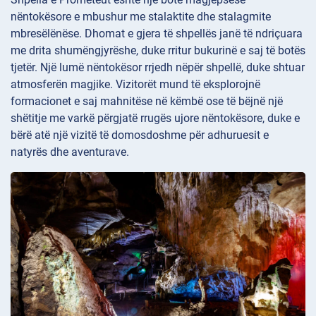
nëntokësore e mbushur me stalaktite dhe stalagmite
mbresëlënëse. Dhomat e gjera të shpellës janë të ndriçuara
me drita shumëngjyrëshe, duke rritur bukurinë e saj të botës
tjetër. Një lumë
nëntokësor rrjedh nëpër shpellë, duke shtuar
atmosferën magjike. Vizitorët mund të eksplorojnë
formacionet e saj mahnitëse në këmbë ose të bëjnë një
shëtitje me varkë përgjatë rrugës ujore nëntokësore, duke e
bërë atë një vizitë të domosdoshme për adhuruesit e
natyrës dhe aventurave.