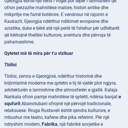
Gjeorgjia është një vend i vogël por tepër i larmishëm që
ofron peizazhe mahnitëse malore, histori antike dhe
mikpritje me famë botërore. E vendosur në rajonin e
Kaukazit, Gjeorgjia ndërthur ndikimet evropiane dhe
aziatike, duke e bërë atë një perlë të fshehur për udhëtarët
që kërkojnë thellësi kulturore, aventura dhe përvoja të
paharrueshme.
Qytetet më të mira për t’u vizituar
Tbilisi
Tbilisi, zemra e Gjeorgjisë, ndërthur historinë dhe
krijimtarinë moderne me qytetin e tij të vjetër plot ngjyra,
arkitekturën e larmishme dhe atmosferën e gjallë. Kalaja
Narikala ofron pamje mahnitëse të qytetit, ndërsa banjat
e
squfurit
Abanotubani ofrojnë një përvojë tradicionale,
relaksuese. Rruga
Rustaveli është qendra kulturore, e
mbushur me teatro, kafene dhe pika referimi. Për një
ndryshim modern,
Fabrika
, një fabrikë sovjetike e