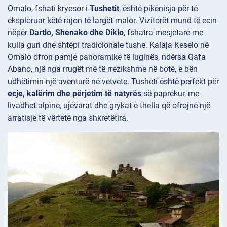
Omalo, fshati kryesor i
Tushetit
, është pikënisja për të
eksploruar këtë rajon të largët malor. Vizitorët mund të ecin
nëpër
Dartlo, Shenako dhe Diklo
, fshatra mesjetare me
kulla
guri dhe shtëpi tradicionale tushe. Kalaja
Keselo në
Omalo ofron pamje panoramike të luginës, ndërsa Qafa
Abano, një nga rrugët më të rrezikshme në botë, e bën
udhëtimin një aventurë në vetvete. Tusheti është perfekt për
ecje, kalërim dhe përjetim të natyrës
së paprekur, me
livadhet alpine, ujëvarat dhe grykat e thella që ofrojnë një
arratisje të vërtetë nga shkretëtira.