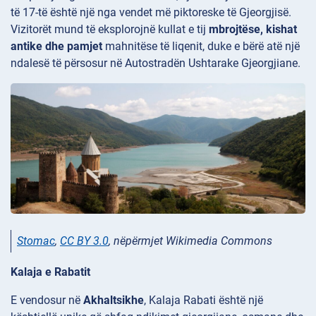
të 17-të është një nga vendet më piktoreske të Gjeorgjisë.
Vizitorët mund të eksplorojnë kullat e tij
mbrojtëse, kishat
antike dhe pamjet
mahnitëse të liqenit, duke e bërë atë një
ndalesë të përsosur në Autostradën Ushtarake Gjeorgjiane.
Stomac
,
CC BY 3.0
, nëpërmjet Wikimedia Commons
Kalaja e Rabatit
E vendosur në
Akhaltsikhe
, Kalaja
Rabati është një