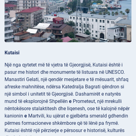
Kutaisi
Një nga qytetet më të vjetra të Gjeorgjisë, Kutaisi është i
pasur me histori dhe monumente të listuara në UNESCO.
Manastiri
Gelati, një qendër mesjetare e të mësuarit, shfaq
afreske mahnitëse, ndërsa Katedralja
Bagrati qëndron si
një simbol i unitetit të Gjeorgjisë. Dashamirët e natyrës
mund të eksplorojnë Shpellën
e
Prometeut, një mrekulli
nëntokësore stalaktitesh dhe liqenesh, ose të kalojnë nëpër
kanionin
e
Martvili, ku ujërat e gjelbërta smerald gdhendin
përmes formacioneve shkëmbore që të lënë pa frymë.
Kutaisi është një përzierje e përsosur e historisë, kulturës