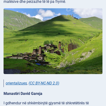
malësive dhe peizazhe të lë pa frymë.
orientalizues
,
(CC BY-NC-ND 2.0)
Manastiri David Gareja
I gdhendur në shkëmbinjtë
gjysmë të shkretëtirës të