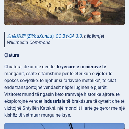
自由馴鹿 (ZiYouXunLu)
,
CC BY-SA 3.0
, nëpërmjet
Wikimedia Commons
Çiatura
Chiatura, dikur një qendër
kryesore e minierave të
manganit, është e famshme për teleferikun e
vjetër të
epokës sovjetike, të njohur si "arkivole
metalike", të cilat
ende transportojnë vendasit nëpër luginën e pjerrët.
Vizitorët mund të ngasin këto tramvaje
historike ajrore, të
eksplorojnë vendet
industriale të
braktisura të qytetit dhe të
vizitojnë Shtyllën
Katskhi, një monolit i lartë gëlqeror me një
kishëz të vetmuar murgu në krye.