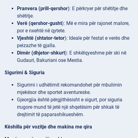
Pranvera (prill-qershor
): E përkryer për shëtitje dhe
shëtitje.
Verë (qershor-gusht
): Më e mira për rajonet malore,
por e nxehtë në qytete.
Vjeshtë (shtator-tetor
): Ideale për festat e verës dhe
peizazhe të gjalla.
Dimër (dhjetor-shkurt
): E shkëlqyeshme për ski në
Gudauri, Bakuriani ose Mestia.
Sigurimi & Siguria
Sigurimi i udhëtimit rekomandohet për mbulimin
mjekësor dhe sportet aventureske.
Gjeorgjia është përgjithësisht e sigurt, por siguria
rrugore mund të jetë një shqetësim për shkak të
drejtimit të paparashikueshëm.
Këshilla për vozitje dhe makina me qira