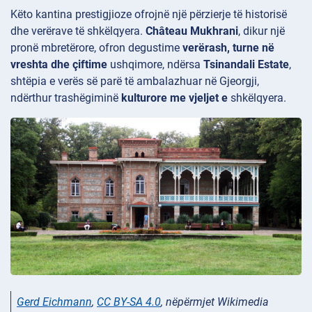
Këto kantina
prestigjioze ofrojnë një përzierje të historisë
dhe verërave të shkëlqyera.
Château Mukhrani
, dikur një
pronë mbretërore, ofron degustime
verërash, turne në
vreshta dhe çiftime
ushqimore, ndërsa
Tsinandali Estate
,
shtëpia e verës së parë të ambalazhuar në Gjeorgji,
ndërthur trashëgiminë
kulturore me vjeljet e
shkëlqyera.
Gerd Eichmann
,
CC BY-SA 4.0
, nëpërmjet Wikimedia