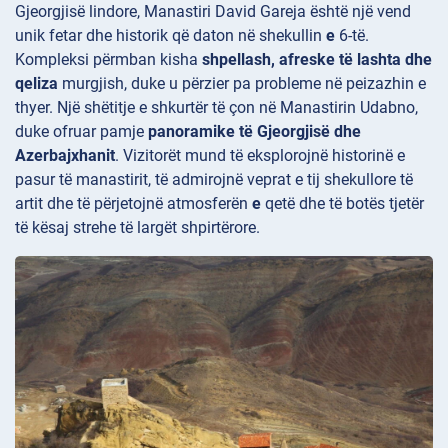
Gjeorgjisë lindore, Manastiri
David Gareja është një vend
unik fetar dhe historik që daton në shekullin
e
6-të.
Kompleksi përmban kisha
shpellash, afreske të lashta dhe
qeliza
murgjish, duke u përzier pa probleme në peizazhin e
thyer. Një shëtitje e shkurtër të çon në Manastirin
Udabno,
duke ofruar pamje
panoramike të Gjeorgjisë dhe
Azerbajxhanit
. Vizitorët mund të eksplorojnë historinë e
pasur të manastirit, të admirojnë veprat e tij shekullore të
artit dhe të përjetojnë atmosferën
e
qetë dhe të botës tjetër
të kësaj strehe të largët shpirtërore.