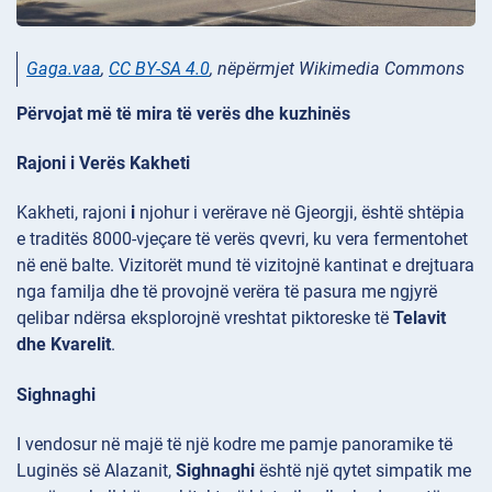
Gaga.vaa
,
CC BY-SA 4.0
, nëpërmjet Wikimedia Commons
Përvojat më të mira të verës dhe kuzhinës
Rajoni i Verës Kakheti
Kakheti, rajoni
i
njohur i verërave në Gjeorgji, është shtëpia
e traditës
8000-vjeçare të verës qvevri, ku vera fermentohet
në enë balte. Vizitorët mund të vizitojnë kantinat e
drejtuara
nga familja dhe të provojnë verëra të pasura me ngjyrë
qelibar ndërsa eksplorojnë vreshtat piktoreske të
Telavit
dhe Kvarelit
.
Sighnaghi
I vendosur në majë të një kodre me pamje panoramike të
Luginës së
Alazanit,
Sighnaghi
është një qytet simpatik me