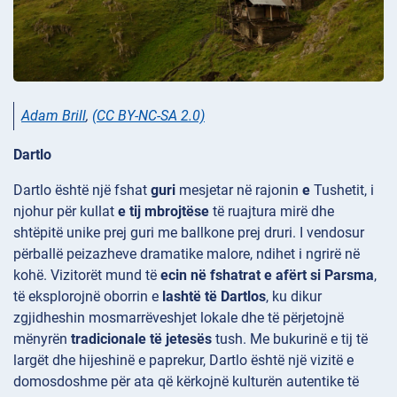
Adam Brill
,
(CC BY-NC-SA 2.0)
Dartlo
Dartlo është një fshat
guri
mesjetar në rajonin
e
Tushetit, i
njohur për kullat
e tij mbrojtëse
të ruajtura mirë dhe
shtëpitë unike prej guri me ballkone prej druri. I vendosur
përballë peizazheve dramatike malore, ndihet i ngrirë në
kohë. Vizitorët mund të
ecin në fshatrat e afërt si Parsma
,
të eksplorojnë oborrin e
lashtë të Dartlos
, ku dikur
zgjidheshin mosmarrëveshjet lokale dhe të përjetojnë
mënyrën
tradicionale të jetesës
tush. Me bukurinë e tij të
largët dhe hijeshinë e paprekur, Dartlo është një vizitë e
domosdoshme për ata që kërkojnë kulturën autentike të