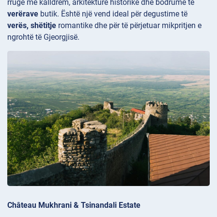
rrugë me kalldrëm, arkitekturë historike dhe bodrume të
verërave
butik. Është një vend ideal për degustime të
verës, shëtitje
romantike dhe për të përjetuar mikpritjen e
ngrohtë të Gjeorgjisë.
Château Mukhrani & Tsinandali Estate