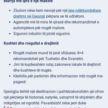
Marrja me qira e një makine
Zbuloni nëse keni nevojë për një
leje ndërkombëtare
drejtimi në Gjeorgji
përpara se të udhëtoni.
Agjencitë më të mira të qirasë dhe rekomandimet e
automjeteve për rrugët malore.
Siguroni mbulim të plotë sigurimi.
Kushtet dhe rregullat e drejtimit
Rrugët malore mund të jenë sfiduese; 4×4
rekomandohet për Tushetin dhe Svanetin.
Jini të kujdesshëm ndaj zakoneve lokale të drejtimit
dhe kushteve të rrugës.
Këshilla për parkimin dhe informacion mbi rrugët me
pagesë.
Gjeorgjia është një destinacion i jashtëzakonshëm që ofron
një përzierje të historisë, natyrës, ushqimit të shijshëm dhe
mikpritjes së ngrohtë. Pavarësisht nëse jeni duke