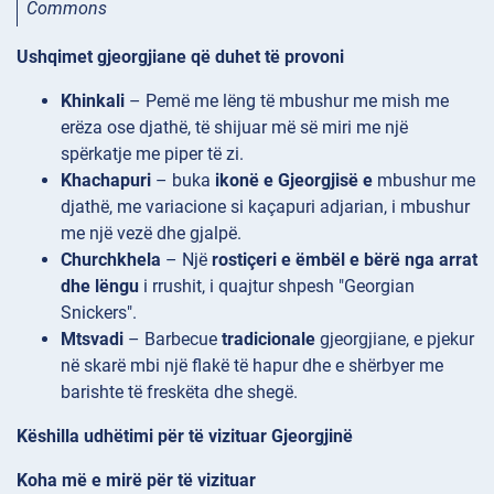
Commons
Ushqimet gjeorgjiane që duhet të provoni
Khinkali
– Pemë me lëng të mbushur me mish me
erëza ose djathë, të shijuar më së miri me një
spërkatje me piper të zi.
Khachapuri
– buka
ikonë e Gjeorgjisë e
mbushur me
djathë, me variacione si kaçapuri
adjarian, i mbushur
me një vezë dhe gjalpë.
Churchkhela
– Një
rostiçeri e ëmbël e bërë nga arrat
dhe lëngu
i rrushit, i quajtur shpesh "Georgian
Snickers".
Mtsvadi
– Barbecue
tradicionale
gjeorgjiane, e pjekur
në skarë mbi një flakë të hapur dhe e shërbyer me
barishte të freskëta dhe shegë.
Këshilla udhëtimi për të vizituar Gjeorgjinë
Koha më e mirë për të vizituar