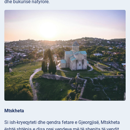
dhe bukurisë natyrore.
Mtskheta
Si ish-kryeqyteti dhe qendra fetare e Gjeorgjisë, Mtskheta
është shtëpia e disa prej vendeve më të shenjta të vendit.