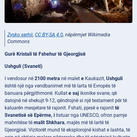
Zysko serhii
,
CC BY-SA 4.0
, nëpërmjet Wikimedia
Commons
Gurë Kristali të Fshehur të Gjeorgjisë
Ushguli (Svaneti)
I vendosur në
2100 metra
në malet
e
Kaukazit,
Ushguli
është një nga vendbanimet më të larta të Evropës të
banuara përgjithmonë. Kullat
e saj
ikonike svane, që
datojnë në shekujt
9-12, qëndrojnë si një testament për të
kaluarën mesjetare të rajonit. Fshati, pjesë e rajonit
të
Svanetisë së Epërme, i
listuar nga UNESCO, ofron pamje
mahnitëse të
malit Shkhara
, majës më të lartë të
Gjeorgjisë. Vizitorët mund të eksplorojnë kishat e lashta, të