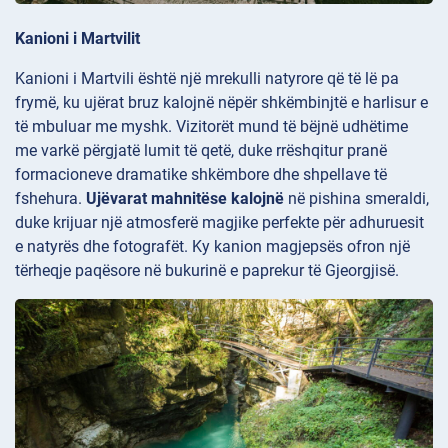
Kanioni i Martvilit
Kanioni i Martvili është një mrekulli natyrore që të lë pa
frymë, ku ujërat bruz kalojnë nëpër shkëmbinjtë e harlisur e
të mbuluar me myshk. Vizitorët mund të bëjnë udhëtime
me varkë përgjatë lumit të qetë, duke rrëshqitur pranë
formacioneve dramatike shkëmbore dhe shpellave të
fshehura.
Ujëvarat mahnitëse kalojnë
në pishina smeraldi,
duke krijuar një atmosferë magjike perfekte për adhuruesit
e natyrës dhe fotografët. Ky kanion magjepsës ofron një
tërheqje paqësore në bukurinë e paprekur të Gjeorgjisë.