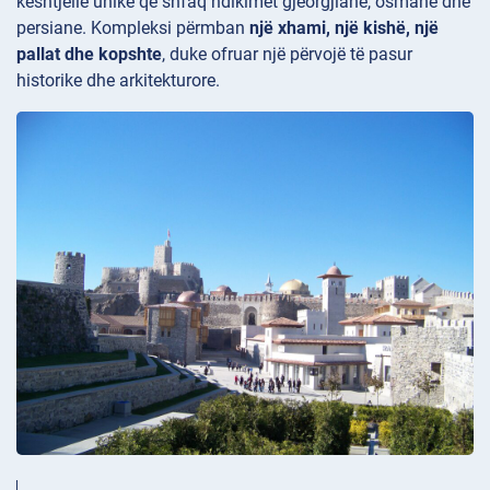
kështjellë unike që shfaq ndikimet
gjeorgjiane, osmane dhe
persiane. Kompleksi përmban
një xhami, një kishë, një
pallat dhe kopshte
, duke ofruar një përvojë të pasur
historike dhe arkitekturore.