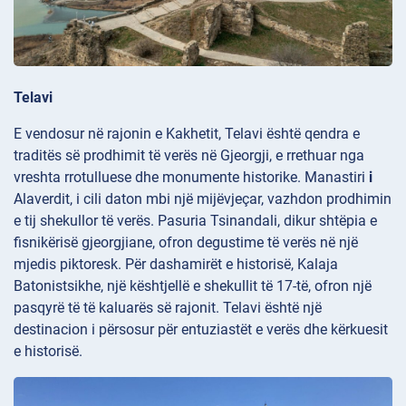
Telavi
E vendosur në rajonin e Kakhetit, Telavi është qendra e
traditës së prodhimit të verës në Gjeorgji, e rrethuar nga
vreshta rrotulluese dhe monumente historike. Manastiri
i
Alaverdit, i cili daton mbi një mijëvjeçar, vazhdon prodhimin
e tij shekullor të verës. Pasuria
Tsinandali, dikur shtëpia e
fisnikërisë gjeorgjiane, ofron degustime të verës në një
mjedis piktoresk. Për dashamirët e historisë, Kalaja
Batonistsikhe, një kështjellë e shekullit të 17-të, ofron një
pasqyrë të të kaluarës së rajonit. Telavi është një
destinacion i përsosur për entuziastët e verës dhe kërkuesit
e historisë.