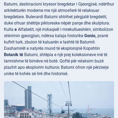
Batumi, destinacioni kryesor bregdetar i Gjeorgjisë, ndërthur
arkitekturën moderne me një atmosferë të relaksuar
bregdetare. Bulevardi
Batumi shtrihet përgjatë bregdetit,
duke ofruar shëtitje piktoreske nëpër parqe dhe skulptura.
Kulla
e
Alfabetit, një rrokaqiell i mrekullueshëm, simbolizon
shkrimin gjeorgjian, ndërsa kalaja historike
Gonio,
pranë
kufirit turk, zbulon të kaluarën e lashtë të Batumit.
Dashamirët e natyrës mund të eksplorojnë Kopshtin
Botanik të
Batumi, shtëpia e një prej koleksioneve më të
larmishme të bimëve në botë. Qoftë për relaksim buzë
plazhit apo eksplorim kulturor, Batumi ofron një përzierje
unike të kohës së lirë dhe historisë.