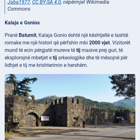
Jaba1977
,
CC BY-SA 4.0
, nëpërmjet Wikimedia
Commons
Kalaja e Gonios
Pranë
Batumit
, Kalaja
Gonio është një kështjellë
e lashtë
romake me një histori që përfshin mbi
2000 vjet
. Vizitorët
mund të ecin përgjatë mureve të
tij
masive prej guri, të
eksplorojnë mbetjet e
tij
arkeologjike dhe të mësojnë për
lidhjet e tij me krishterimin e hershëm.