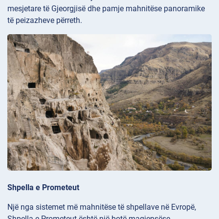
mesjetare të Gjeorgjisë dhe pamje mahnitëse panoramike
të peizazheve përreth.
Shpella e Prometeut
Një nga sistemet më mahnitëse të shpellave në Evropë,
Shpella e
Prometeut është një botë magjepsëse