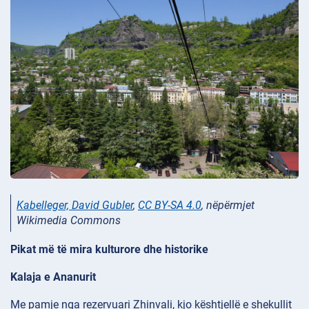
Kabelleger, David Gubler
,
CC BY-SA 4.0
, nëpërmjet
Wikimedia Commons
Pikat më të mira kulturore dhe historike
Kalaja e Ananurit
Me pamje nga rezervuari
Zhinvali, kjo kështjellë
e shekullit