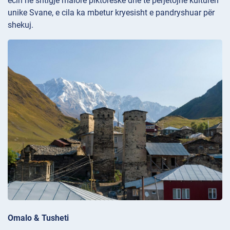
ecin në shtigje malore piktoreske dhe të përjetojnë kulturën
unike Svane, e cila ka mbetur kryesisht e pandryshuar për
shekuj.
Omalo & Tusheti