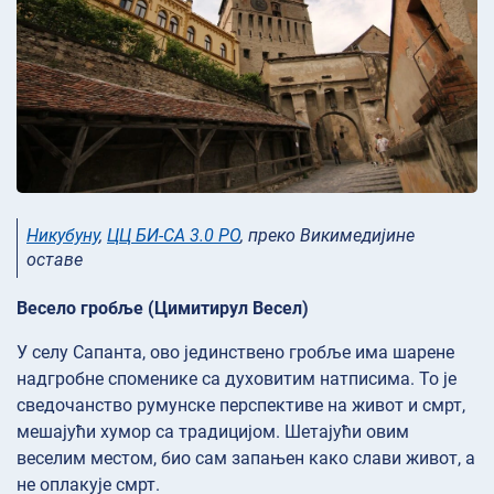
Никубуну
,
ЦЦ БИ-СА 3.0 РО
, преко Викимедијине
оставе
Весело гробље (Цимитирул Весел)
У селу Сапанта, ово јединствено гробље има шарене
надгробне споменике са духовитим натписима. То је
сведочанство румунске перспективе на живот и смрт,
мешајући хумор са традицијом. Шетајући овим
веселим местом, био сам запањен како слави живот, а
не оплакује смрт.