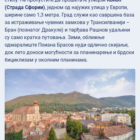
(Страда Сфории)
, једном од најужих улица у Европи,
ширине само 1,3 метра. Град служи као савршена база
за истраживање чувених замкова у Трансилванији –
Бран (познатог Дракуле) и тврђава Рашнов удаљени
су само кратка путовања. Зими, оближње
одмаралиште Поиана Брасов нуди одлично скијање,
док лето доноси могућности за планинарење и брдски
бициклизам у околним планинама.