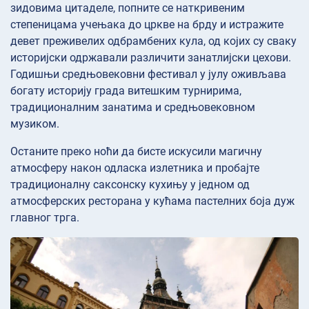
зидовима цитаделе, попните се наткривеним
степеницама учењака до цркве на брду и истражите
девет преживелих одбрамбених кула, од којих су сваку
историјски одржавали различити занатлијски цехови.
Годишњи средњовековни фестивал у јулу оживљава
богату историју града витешким турнирима,
традиционалним занатима и средњовековном
музиком.
Останите преко ноћи да бисте искусили магичну
атмосферу након одласка излетника и пробајте
традиционалну саксонску кухињу у једном од
атмосферских ресторана у кућама пастелних боја дуж
главног трга.