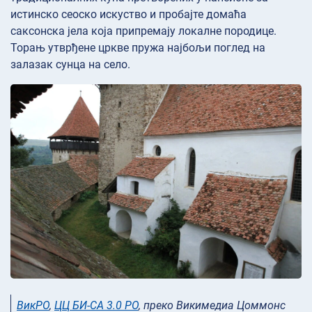
истинско сеоско искуство и пробајте домаћа
саксонска јела која припремају локалне породице.
Торањ утврђене цркве пружа најбољи поглед на
залазак сунца на село.
ВикРО
,
ЦЦ БИ-СА 3.0 РО
, преко Викимедиа Цоммонс