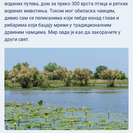
водених путева, дом за преко 300 врста птица и ретких
водених животиња. Током мог обиласка чамцем,
дивио сам се пеликанима који лебде изнад главе и
рибарима који бацају мреже у традиционалним
дрвеним чамцима. Мир овде је као да закорачите у
други свет.