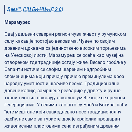
Дееа™
,
(ЦЦ БИ-НЦ-НД 2.0)
Марамурес
Овај удаљени северни регион чува живот у румунском
селу какав је постојао вековима. Чувен по својим
дрвеним црквама са јединствено високим торњевима
на Унесковој листи, Марамуреш се осећа као музеј на
отвореном где традиције остају живе. Весело гробље у
Сапанти истиче се својим шареним надгробним
споменицима који причају приче о преминулима кроз
народну уметност и шаљиве песме. Традиционалне
дрвене капије, замршене резбарије у дрвету и ручно
ткани текстил показују локално умеће које се преноси
генерацијама. У селима као што су Бреб и Ботиза, наћи
ћете мештане који свакодневно носе традиционалну
одећу, не само за туристе, док је крајолик прошаран
живописним пластовима сена изграђеним древним