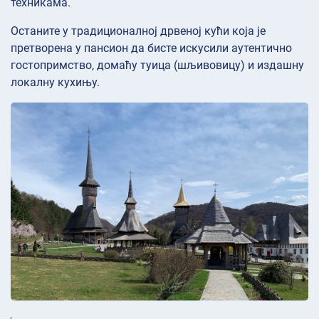
техникама.
Останите у традиционалној дрвеној кући која је
претворена у пансион да бисте искусили аутентично
гостопримство, домаћу туица (шљивовицу) и издашну
локалну кухињу.