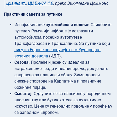
Цхаинвит.
,
ЦЦ БИ-СА 4.0
, преко Викимедиа Цоммонс
Практични савети за путнике
Изнајмљивање
аутомобила и вожња:
Сликовите
путеве у Румунији најбоље је истражити
аутомобилом, посебно аутопутеве
Трансфагарасан и Трансалпина. За путнике који
нису из Европе препоручује се међународна
возачка дозвола
(ИДП).
Сезона:
Пролеће и јесен су идеални за
истраживање града и планинарење, док је лето
савршено за планине и обалу. Зима доноси
снежне спортове на Карпатима и празничне
божићне пијаце.
Смештај:
Одлучите се за пансионе у породичном
власништву или бутик хотеле за аутентично
искуство. Цене су генерално повољне у поређењу
са западном Европом.