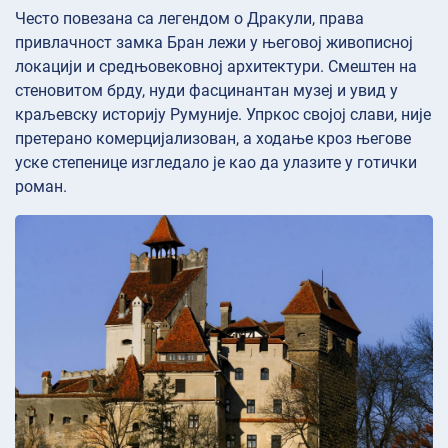
Често повезана са легендом о Дракули, права
привлачност замка Бран лежи у његовој живописној
локацији и средњовековној архитектури. Смештен на
стеновитом брду, нуди фасцинантан музеј и увид у
краљевску историју Румуније. Упркос својој слави, није
претерано комерцијализован, а ходање кроз његове
уске степенице изгледало је као да улазите у готички
роман.