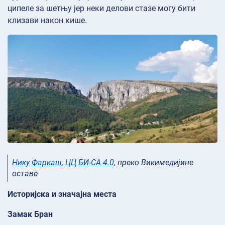
ципеле за шетњу јер неки делови стазе могу бити
клизави након кише.
Нику Фаркаш
,
ЦЦ БИ-СА 4.0
, преко Викимедијине
оставе
Историјска и значајна места
Замак Бран