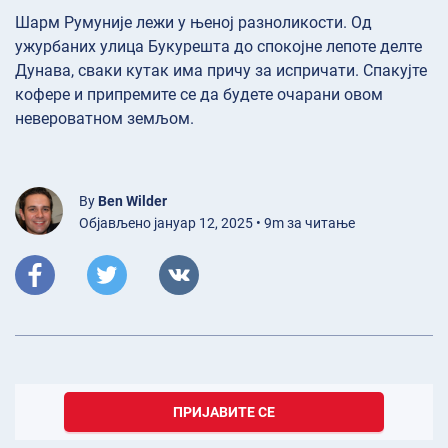
Шарм Румуније лежи у њеној разноликости. Од
ужурбаних улица Букурешта до спокојне лепоте делте
Дунава, сваки кутак има причу за испричати. Спакујте
кофере и припремите се да будете очарани овом
невероватном земљом.
By
Ben Wilder
Објављено јануар 12, 2025 • 9m за читање
ПРИЈАВИТЕ СЕ
мај 29, 2026