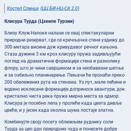
Костел Слинцу
,
(ЦЦ БИ-НЦ-СА 2.0)
Клисура Турда (Цхеиле Турзии)
Близу Клуж-Напоке налази се овај спектакуларни
природни резерват, где се кречњачке стене уздижу до
300 метара висине дуж кривудавог речног кањона.
Стаза дужине 3 км кроз клисуру пружа задивљујући
поглед на драматичне формације стена и разнолику
флору, што је чини савршеном и за необавезне шетње
и за озбиљно планинарење. Пењачи ће пронаћи преко
200 обележених рута на стенама. Уз пут, мале пећине и
водено исклесане формације доприносе авантури, док
кристално чиста река пружа мирна места за одмор.
Клисура је посебно лепа у пролеће када цвета дивље
цвеће, и у јесен када околна шума постаје златна.
Комбинујте своју посету оближњем руднику соли
Турда за цео дан природних чуда и понесите добре