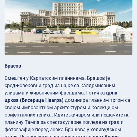
Брасов
Смештен у Карпатским планинама, Брашов је
средњовековни град из бајке са калдрмисаним
улицама и живописним фасадама. Готичка
црна
црква (Бисерица Неагра)
доминира главним тргом са
својом импозантном архитектуром и колекцијом
оријенталних тепиха. Идите жичаром или пешачите на
планину
Тампа за спектакуларне погледе на град и
фотографије поред знака Брашова у холивудском
стилу. Не пропустите да прошетате улицом
Коноп