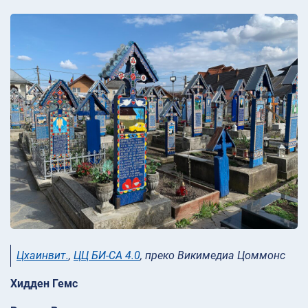
Цхаинвит.
,
ЦЦ БИ-СА 4.0
, преко Викимедиа Цоммонс
Хидден Гемс