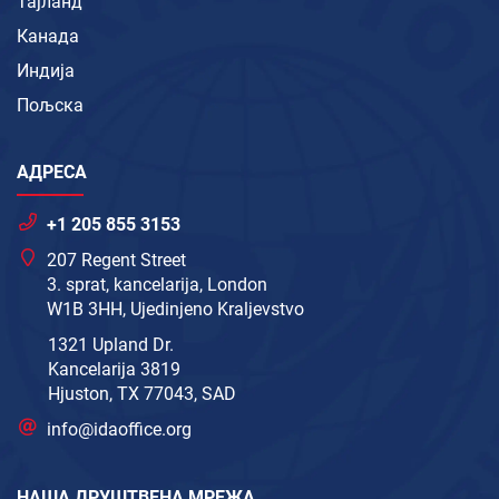
Тајланд
Канада
Индија
Пољска
АДРЕСА
+1 205 855 3153
207 Regent Street
3. sprat, kancelarija, London
W1B 3HH, Ujedinjeno Kraljevstvo
1321 Upland Dr.
Kancelarija 3819
Hjuston, TX 77043, SAD
info@idaoffice.org
НАША ДРУШТВЕНА МРЕЖА