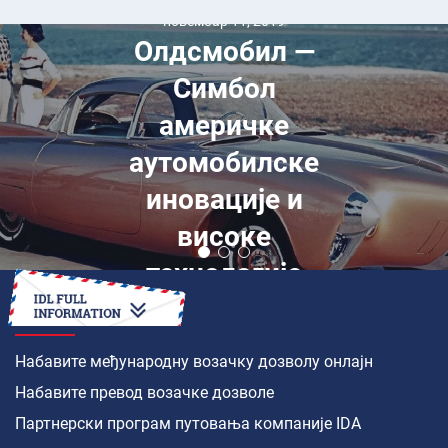
GAC Aion V Gen
2 тест:
Електрични
крос-овер који
вози боље него
што изгледа —
Рецензија
електричног
возила
КАКО ДА
Набавите међународну возачку дозволу онлајн
Набавите превод возачке дозволе
Партнерски програм путовања компаније IDA