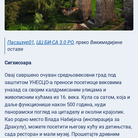
Пасзцзур01
,
ЦЦ БИ-СА 3.0 РО
, преко Викимедијине
оставе
Сигхисоара
Овај савршено очуван средњовековни град под
заштитом УНЕСЦО-а преноси посетиоце вековима
уназад са својим калдрмисаним улицама и
живописним кућама из 16. века. Кула са сатом, која и
даље функционише након 500 година, нуди
панорамски поглед на цитаделу и околни крајолик.
Као родно место Влада Набијача (инспирација за
Дракулу), можете посетити његову кућу из детињства,
сада ресторан и мали музеј. Прошетајте древним