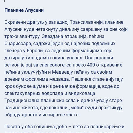
Планине Апусени
Скривени драгуљ у западној Трансилванији, планине
Апусени нуде нетакнуту дивљину савршену за оне који
траже авантуру. Звездана атракција, пећина
Сцарисоара, садржи један од највећих подземних
глечера у Европи, са леденим формацијама које
датирају хиљадама година уназад. Овај крашки
регион је рај за спелеологе, са преко 400 откривених
пећина укључујући и Медведју пећину са својим
древним фосилима медведа. Пешачке стазе вијугају
кроз букове шуме и кречњачке формације, воде до
спектакуларних водопада и видиковаца.
Традиционална планинска села и даље чувају старе
начине живота, где локални „моћи“ људи практикују
обраду дрвета и испирање злата.
Посета у оба годишња доба – лето за планинарење и