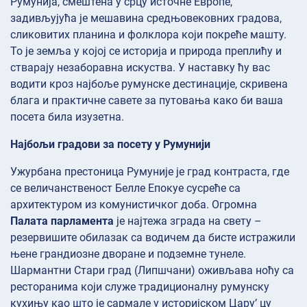
Румунија, смештена у срцу источне Европе,
задивљујућа је мешавина средњовековних градова,
сликовитих планина и фолклора који покреће машту.
То је земља у којој се историја и природа преплићу и
стварају незаборавна искуства. У наставку ћу вас
водити кроз најбоље румунске дестинације, скривена
блага и практичне савете за путовања како би ваша
посета била изузетна.
Најбољи градови за посету у Румунији
Ужурбана престоница Румуније је град контраста, где
се величанственост Белле Епокуе сусреће са
архитектуром из комунистичког доба. Огромна
Палата парламента
је најтежа зграда на свету –
резервишите обилазак са водичем да бисте истражили
њене грандиозне дворане и подземне тунеле.
Шармантни Стари град (Липшчани) оживљава ноћу са
ресторанима који служе традиционалну румунску
кухињу као што је сармале у историјском Цару’ цу