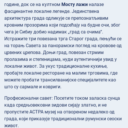
године, док се на култном
Мосту лажи
налазе
фасцинантне локалне легенде. Јединствена
архитектура града одликује се препознатљивим
кровним прозорима који подсећају на будне очи, због
чега је Сибиу добио надимак „град са очима“.
Истражите три повезана трга Старог града, пењући се
на торањ Савета за панорамски поглед на кровове од
црвених црепова. Доњи град, повезан стрмим
пролазима и степеницама, нуди аутентичнији увид у
локални живот. За укус традиционалне кухиње,
пробајте локалне ресторане на малим трговима, где
можете пробати трансилванијске специјалитете као
што су сармале и ковриги.
Професионални савет: Посетите током заласка сунца
када средњовековни зидови сијају златно, и не
пропустите АСТРА музеј на отвореном недалеко од
града, који приказује традиционални румунски сеоски
живот.