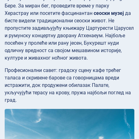
Бере. За миран бег, проведите време у парку
Херастрау или посетите фасцинантан
сеоски музеј
да
бисте видели традиционални сеоски живот. Не
пропустите задивљујућу књижару Цартурести Царусел
и румунску концертну дворану Атхенаеум. Најбоље
посећен у пролеће или рану јесен, Букурешт нуди
одличну вредност са својом мешавином историје,
културе и живахног ноћног живота.
Професионални савет: градску сцену кафе трећег
таласа и скривене барове са говорницама вреди
истражити, док продужени обилазак Палате,
укључујући терасу на крову, пружа најбољи поглед на
град.