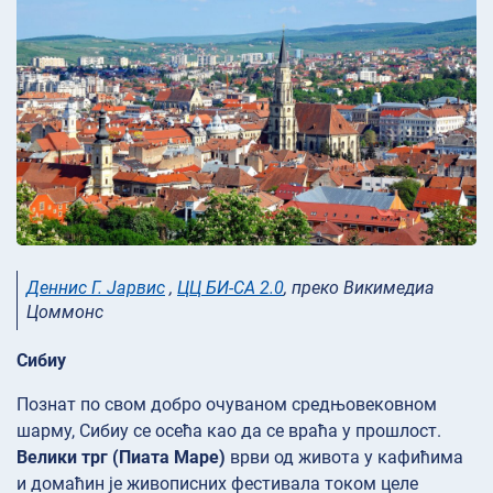
Деннис Г. Јарвис
,
ЦЦ БИ-СА 2.0
, преко Викимедиа
Цоммонс
Сибиу
Познат по свом добро очуваном средњовековном
шарму, Сибиу се осећа као да се враћа у прошлост.
Велики трг (Пиата Маре)
врви од живота у кафићима
и домаћин је живописних фестивала током целе