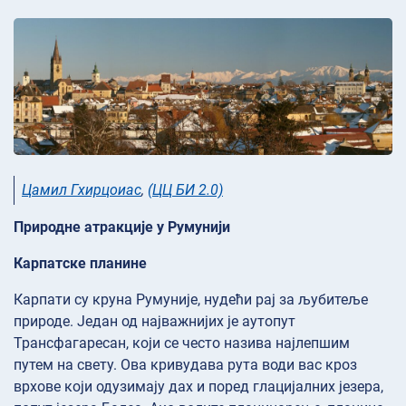
Цамил Гхирцоиас
,
(ЦЦ БИ 2.0)
Природне атракције у Румунији
Карпатске планине
Карпати су круна Румуније, нудећи рај за љубитеље
природе. Један од најважнијих је аутопут
Трансфагаресан, који се често назива најлепшим
путем на свету. Ова кривудава рута води вас кроз
врхове који одузимају дах и поред глацијалних језера,