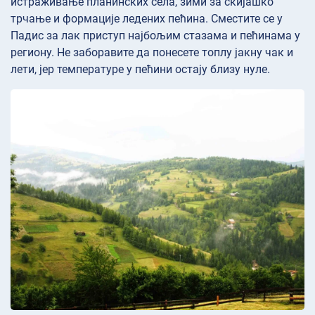
истраживање планинских села, зими за скијашко
трчање и формације ледених пећина. Сместите се у
Падис за лак приступ најбољим стазама и пећинама у
региону. Не заборавите да понесете топлу јакну чак и
лети, јер температуре у пећини остају близу нуле.