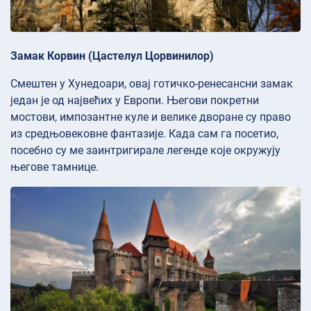
Замак Корвин (Цастелул Цорвинилор)
Смештен у Хунедоари, овај готичко-ренесансни замак
један је од највећих у Европи. Његови покретни
мостови, импозантне куле и велике дворане су право
из средњовековне фантазије. Када сам га посетио,
посебно су ме заинтригирале легенде које окружују
његове тамнице.