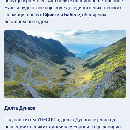
попут језера
Балеа. Ако волите планинарење, планине
Бучеги нуде стазе које воде до јединствених стенских
формација попут
Сфинге
и
Бабеле
, обавијених
локалном легендом.
Делта Дунава
Под заштитом УНЕСЦО-а, делта Дунава је једна од
последњих великих дивљина у Европи. То је лавиринт