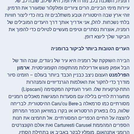
רומניה, השוכנת בלב מזרח אירופה, היא שילוב שובה לב של
עיירות מימי הביניים, הרים ציוריים ופולקלור שמעורר את הדמיון.
זוהי ארץ שבה היסטוריה וטבע משתלבים זה בזה כדי ליצור חוויות
בלתי נשכחות. להלן, אני אדריך אותך דרך היעדים המובילים של
רומניה, אוצרות נסתרים וטיפים מעשיים לטיולים כדי להפוך את
הביקור שלך ליוצא דופן.
הערים הטובות ביותר לביקור ברומניה
הבירה השוקקת של רומניה היא עיר של ניגודים, שבה הוד של
הבל אפוק פוגש אדריכלות מהתקופה הקומוניסטית.
ארמון
הפרלמנט
העצום ניצב כבניין הכבד ביותר בעולם – הזמינו סיור
מודרך כדי לחקור את האולמות הגרנדיוזיים והמנהרות
התת-קרקעיות שלו. העיר העתיקה המקסימה (Lipscani)
מתעוררת לחיים בלילה עם מסעדות המגישות מאכלים רומניים
מסורתיים כמו סרמאלה ב-Caru’cu Bere ההיסטורית. לבריחה
שלווה, בלו בפארק
הרסטראו או בקרו במוזיאון
הכפר המרתק
להצצה על החיים הכפריים המסורתיים. אל תחמיצו את חנות
הספרים המהממת Carturesti Carusel ואת אולם הקונצרטים
הרומני אתנהאום. מומלץ לבקר באביב או בתחילת הסתיו,