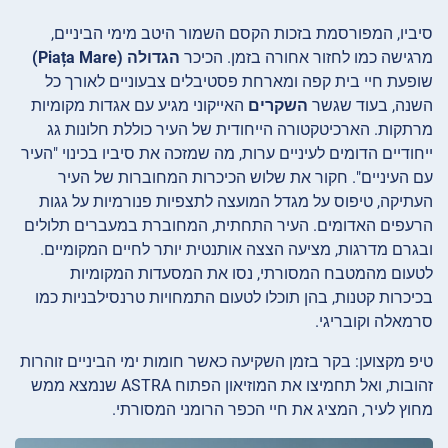
סיביו, המפורסמת בזכות הקסם השמור היטב מימי הביניים,
מרגישה כמו לחזור אחורה בזמן. הכיכר
הגדולה (Piața Mare)
שופעת חיי בית קפה ומארחת פסטיבלים צבעוניים לאורך כל
השנה, בעוד שגשר
השקרים
האייקוני מגיע עם אגדות מקומיות
מרתקות. הארכיטקטורה הייחודית של העיר כוללת חלונות גג
ייחודיים הדומים לעיניים ערות, מה שמזכה את סיביו בכינוי "העיר
עם העיניים". חקור את שלוש הכיכרות המחוברות של העיר
העתיקה, טיפוס על מגדל המועצה לתצפיות פנורמיות על גגות
הרעפים האדומים. העיר התחתית, המחוברת במעברים תלולים
ובגרם מדרגות, מציעה הצצה אותנטית יותר לחיים המקומיים.
לטעום מהמטבח המסורתי, נסו את המסעדות המקומיות
בכיכרות קטנות, בהן תוכלו לטעום התמחויות טרנסילבניות כמו
סרמאלה וקובריגי.
טיפ מקצוען: בקר בזמן השקיעה כאשר חומות ימי הביניים זוהרות
זהובות, ואל תחמיצו את המוזיאון הפתוח ASTRA שנמצא ממש
מחוץ לעיר, המציג את חיי הכפר הרומני המסורתי.