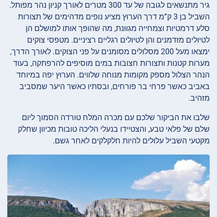
גיר מתנשאים לגובה של עד 300 מטרים לאורך קניון נהר מפותל.
השביל בן 3 ק”מ דרך הערוץ מציע נופים מדהימים של תצורות
סלע דרמטיות וצמחייה מגוונת, מה שהופך אותו למושלם הן
לטיולים מזדמנים והן לטיולים רגליים רציניים. מטפסי צוקים
ימצאו מעל 200 מסלולים מסומנים על פני הצוקים. לאורך הדרך,
מערות קטנות ותצורות חצובות במים מוסיפים להרפתקה, בעוד
הנהר הצלול מספק מקומות מנוחה שלווים. הערוץ יפה במיוחד
באביב כאשר פרחי בר פורחים, ובסתיו כאשר היער שמסביב
מזהיב.
שלבו את הביקור שלכם עם מכרה המלח טורדה הסמוך ליום
שלם של פלאי טבע, והצטיידו בנעלי הליכה טובות מכיוון שחלק
מקטעי השביל עלולים להיות חלקלקים לאחר גשם.