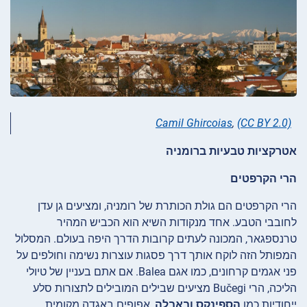
Camil Ghircoias
,
(CC BY 2.0)
אטרקציות טבעיות ברומניה
הרי הקרפטים
הרי הקרפטים הם גולת הכותרת של רומניה, ומציעים גן עדן
לחובבי הטבע. אחד מנקודות השיא הוא הכביש המהיר
טרנספגאר, המכונה לעתים קרובות הדרך היפה בעולם. המסלול
המפותל הזה לוקח אותך דרך פסגות עוצרות נשימה וחולפים על
פני אגמים קרחונים, כמו אגם
Balea. אם אתם בעניין של טיולי
הליכה, הרי
Bučegi מציעים שבילים המובילים לתצורות סלע
ייחודיות כמו
הספינקס
ובאבלה
, אפופים באגדה מקומית.