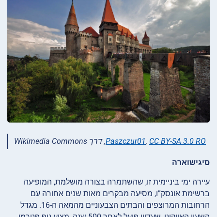
CC BY-SA 3.0 RO
,
Paszczur01
, דרך Wikimedia Commons
סיגישוארה
עיירה ימי ביניימית זו, שהשתמרה בצורה מושלמת, המופיעה
ברשימת אונסק”ו, מסיעה מבקרים מאות שנים אחורה עם
הרחובות המרוצפים והבתים הצבעוניים מהמאה ה-16. מגדל
השעון האייקוני, שעדיין פועל לאחר 500 שנה, מציע נוף פנורמי