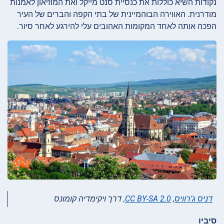
נקודות השיא כוללות את כנסיית
סנט מייקל ואת המוזיאון
לאמנות
מודרנית. האווירה הבוהמיינית של בתי הקפה והברים של העיר
הפכה אותה לאחד המקומות האהובים עלי להירגע לאחר סיור.
דניס ג’רוויס
,
CC BY-SA 2.0
, דרך ויקימדיה קומונס
סיביו