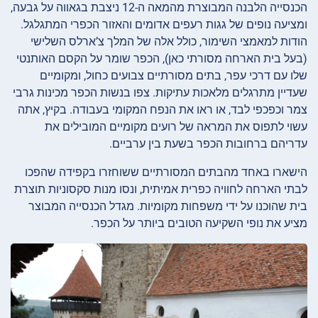
הכנסייה הלבנה המבוצרת מהמאה ה-12 ניצבת בגאווה על גבעה,
ומציעה נופים של גגות רעפים אדומים והאזור הכפרי המתגלגל.
הודות למאמצי השימור, כולל אלה של המלך צ’ארלס השלישי
(בעל בית הארחה מסורתי כאן), הכפר שומר על הקסם האותנטי
שלו עם דרכי עפר, בתים מסורתיים צבועים כחול, ומקומיים
שעדיין מתרגלים מלאכות עתיקות. צפו בנשות הכפר מכינות גרבי
צמר וכפכפי לבד, או ראו את הנפח המקומי בעבודה. בקיץ, אתה
עשוי לתפוס את המראה של רועים מקומיים המובילים את
עדריהם ברחובות הכפר בשעת בין ערביים.
הישארו באחד מהבתים המסורתיים ששוחזרו בקפידה שהפכו
לבתי הארחה לחוויה כפרית אמיתית, ונסו מנות סקסוניות תוצרת
בית שהוכנו על ידי משפחות מקומיות. מגדל הכנסייה המבוצר
מציע את נופי השקיעה הטובים ביותר על הכפר.