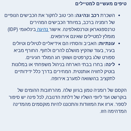
טיפים מעשיים למטיילים
השכרת
רכב ונהיגה:
הכי טוב לחקור את הכבישים הנופיים
של רומניה ברכב, במיוחד הכבישים המהירים
טרנספגאראן וטרנסאלפינה. אישור
נהיגה
בינלאומי (IDP)
מומלץ למטיילים שאינם אירופאים.
עונתיות:
האביב והסתיו הם אידיאליים לטיולים וטיולים
בעיר, בעוד שהקיץ מושלם להרים ולחוף. החורף מביא
ספורט שלג בקרפטים ושווקי חג המולד חגיגיים.
לינה:
בחרו בבתי הארחה בניהול משפחתי או במלונות
בוטיק לחוויה אותנטית. המחירים בדרך כלל ידידותיים
לתקציב בהשוואה למערב אירופה.
הקסם של רומניה טמון בגיוון שלה. מהרחובות ההומים של
בוקרשט ועד ליופי השליו של דלתת הדנובה, לכל פינה יש סיפור
לספר. ארזו את המזוודות והתכוננו להיות מוקסמים מהמדינה
המדהימה הזו.