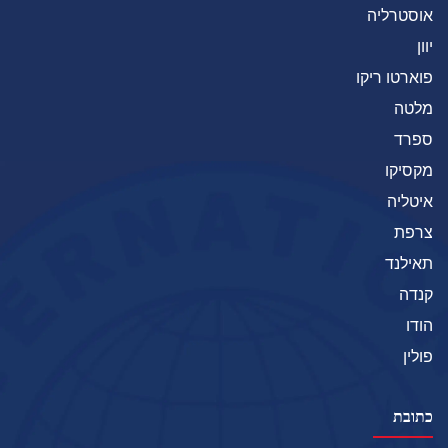
אוסטרליה
יוון
פוארטו ריקו
מלטה
ספרד
מקסיקו
איטליה
צרפת
תאילנד
קנדה
הודו
פולין
כתובת