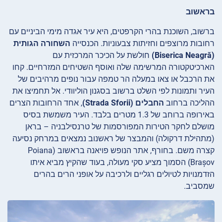
בראשוב
ברשוב, השוכנת בהרי הקרפטים, היא עיר אגדה מימי הביניים עם
רחובות מרוצפים וחזיתות צבעוניות. הכנסייה
השחורה הגותית
(Biserica Neagră)
חולשת על הכיכר המרכזית עם
הארכיטקטורה המרשימה שלה ואוסף השטיחים המזרחיים. קחו
את הרכבל או צאו במעלה הר
טמפה עבור נופים מרהיבים של
העיר ותמונות לפי השלט ברשוב בסגנון הוליוודי. אל תחמיצו את
ההליכה ברחוב
החבלים (Strada Sforii)
, אחד הרחובות הצרים
באירופה ברוחב של 1.3 מטרים בלבד. העיר משמשת בסיס
מושלם לחקר הטירות המפורסמות של טרנסילבניה – בראן
(מתהילת דרקולה) והמבצר של ראשנוב נמצאים במרחק נסיעה
קצרה משם. בחורף, אתר הנופש פויאנה בראשוב (Poiana
Brașov) הסמוך מציע סקי מעולה, בעוד שהקיץ מביא איתו
הזדמנויות לטיולים רגליים ולרכיבה על אופני הרים בהרים
שמסביב.