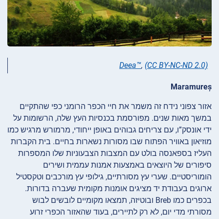
Deea™
,
(CC BY-NC-ND 2.0)
Maramureș
אזור צפוני נידח זה משמר את חיי הכפר הרומני כפי שהתקיים
במשך מאות שנים. מפורסמת בכנסיות העץ שלה, הרשומות על
ידי אונסק”ו, עם צריחים גבוהים באופן ייחודי, מרמורש מרגיש כמו
מוזיאון באוויר הפתוח שבו מסורות נשארות בחיים. בית הקברות
העליז בספאנסה בולט עם המצבות הצבעוניות שלו המספרות
סיפורים של היוצאים באמצעות אמנות עממית ושירים
הומוריסטיים. שערי עץ מסורתיים, גילופי עץ מורכבים וטקסטיל
ארוגים בעבודת יד מציגים אומנות מקומית שעברה בדורות.
בכפרים כמו Breb ובוטיזה, תמצאו מקומיים לובשים לבוש
מסורתי מדי יום, לא רק לתיירים, בעוד שהאזור הכפרי זרוע