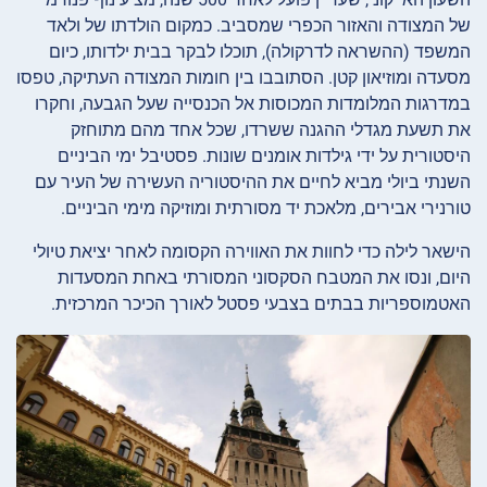
של המצודה והאזור הכפרי שמסביב. כמקום הולדתו של ולאד
המשפד (ההשראה לדרקולה), תוכלו לבקר בבית ילדותו, כיום
מסעדה ומוזיאון קטן. הסתובבו בין חומות המצודה העתיקה, טפסו
במדרגות המלומדות המכוסות אל הכנסייה שעל הגבעה, וחקרו
את תשעת מגדלי ההגנה ששרדו, שכל אחד מהם מתוחזק
היסטורית על ידי גילדות אומנים שונות. פסטיבל ימי הביניים
השנתי ביולי מביא לחיים את ההיסטוריה העשירה של העיר עם
טורנירי אבירים, מלאכת יד מסורתית ומוזיקה מימי הביניים.
הישאר לילה כדי לחוות את האווירה הקסומה לאחר יציאת טיולי
היום, ונסו את המטבח הסקסוני המסורתי באחת המסעדות
האטמוספריות בבתים בצבעי פסטל לאורך הכיכר המרכזית.