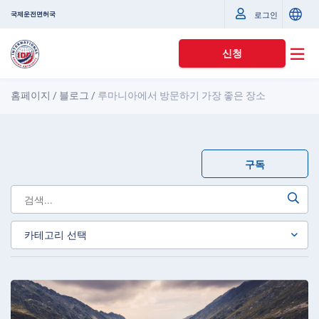
국제운전면허국
로그인
신청
홈페이지
/
블로그
/
루마니아에서 방문하기 가장 좋은 장소
구독