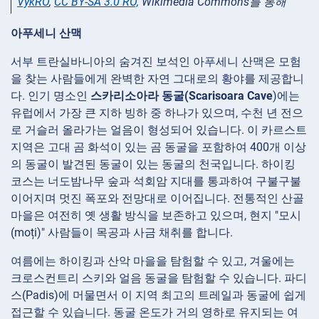
VykRO
,
CC BY-SA 3.0 RO,
Wikimedia Commons를 통해
아푸세니 산맥
서부 트란실바니아의 숨겨진 보석인 아푸세니 산맥은 모험
을 찾는 사람들에게 완벽한 자연 그대로의 황야를 제공합니
다. 인기 명소인
스카리소아라 동굴(Scarisoara Cave
)에는
유럽에서 가장 큰 지하 빙하 중 하나가 있으며, 수천 년 전으
로 거슬러 올라가는 얼음이 형성되어 있습니다. 이 카르스트
지역은 고대 곰 화석이 있는 곰 동굴을 포함하여 400개 이상
의 동굴이 발견된 동굴이 있는 동굴의 천국입니다. 하이킹
코스는 너도밤나무 숲과 석회암 지대를 통과하여 구불구불
이어지며 멋진 폭포와 전망대로 이어집니다. 전통적인 산골
마을은 여전히 옛 생활 방식을 보존하고 있으며, 현지 "모시
(moți)" 사람들이 목공과 사금 채취를 합니다.
여름에는 하이킹과 산악 마을을 탐험할 수 있고, 겨울에는
크로스컨트리 스키와 얼음 동굴을 탐험할 수 있습니다. 파디
스(Padis)에 머물면서 이 지역 최고의 트레일과 동굴에 쉽게
접근할 수 있습니다. 동굴 온도가 거의 영하로 유지되는 여