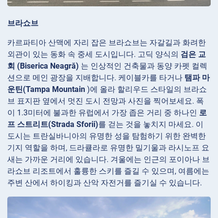
브라쇼브
카르파티아 산맥에 자리 잡은 브라쇼브는 자갈길과 화려한
외관이 있는 동화 속 중세 도시입니다. 고딕 양식의
검은 교
회 (Biserica Neagră)
는 인상적인 건축물과 동양 카펫 컬렉
션으로 메인 광장을 지배합니다. 케이블카를 타거나
탬파 마
운틴(Tampa Mountain
)에 올라 할리우드 스타일의 브라쇼
브 표지판 옆에서 멋진 도시 전망과 사진을 찍어보세요. 폭
이 1.3미터에 불과한 유럽에서 가장 좁은 거리 중 하나인
로
프 스트리트(Strada Sforii)
를 걷는 것을 놓치지 마세요. 이
도시는 트란실바니아의 유명한 성을 탐험하기 위한 완벽한
기지 역할을 하며, 드라큘라로 유명한 밀기울과 라시노프 요
새는 가까운 거리에 있습니다. 겨울에는 인근의 포이아나 브
라쇼브 리조트에서 훌륭한 스키를 즐길 수 있으며, 여름에는
주변 산에서 하이킹과 산악 자전거를 즐기실 수 있습니다.