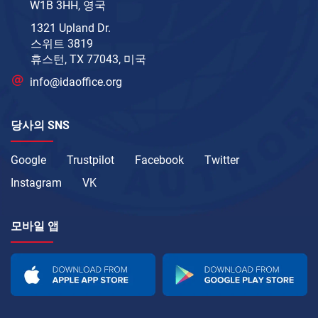
W1B 3HH, 영국
1321 Upland Dr.
스위트 3819
휴스턴, TX 77043, 미국
info@idaoffice.org
당사의 SNS
Google
Trustpilot
Facebook
Twitter
Instagram
VK
모바일 앱