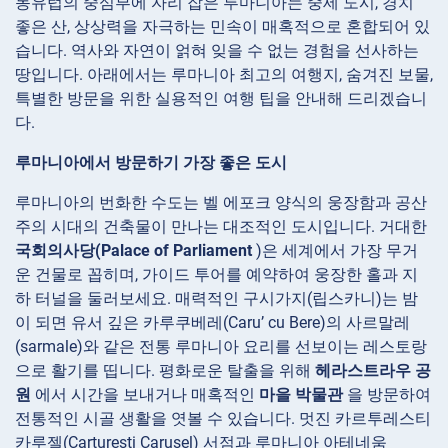
동유럽의 중심부에 자리 잡은 루마니아는 중세 도시, 경치
좋은 산, 상상력을 자극하는 민속이 매혹적으로 혼합되어 있
습니다. 역사와 자연이 얽혀 잊을 수 없는 경험을 선사하는
땅입니다. 아래에서는 루마니아 최고의 여행지, 숨겨진 보물,
특별한 방문을 위한 실용적인 여행 팁을 안내해 드리겠습니
다.
루마니아에서 방문하기 가장 좋은 도시
루마니아의 번화한 수도는 벨 에포크 양식의 웅장함과 공산
주의 시대의 건축물이 만나는 대조적인 도시입니다. 거대한
국회의사당(Palace of Parliament
)은 세계에서 가장 무거
운 건물로 꼽히며, 가이드 투어를 예약하여 웅장한 홀과 지
하 터널을 둘러보세요. 매력적인 구시가지(립스카니)는 밤
이 되면 유서 깊은 카루쿠베레(Caru’ cu Bere)의 사르말레
(sarmale)와 같은 전통 루마니아 요리를 선보이는 레스토랑
으로 활기를 띱니다. 평화로운 탈출을 위해
헤라스트라우 공
원
에서 시간을 보내거나 매혹적인
마을 박물관
을 방문하여
전통적인 시골 생활을 엿볼 수 있습니다. 멋진 카르투레스티
카루젤(Carturesti Carusel) 서점과 루마니아 아테네움