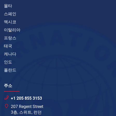
몰타
스페인
멕시코
이탈리아
프랑스
태국
캐나다
인도
폴란드
주소
+1 205 855 3153
207 Regent Street
3층, 스위트, 런던