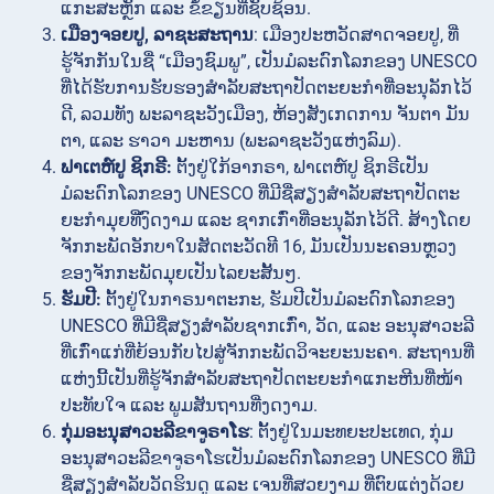
ແກະສະຫຼັກ ແລະ ຂໍ້ຂຽນທີ່ຊັບຊ້ອນ.
ເມືອງຈອຍປູ, ລາຊະສະຖານ
: ເມືອງປະຫວັດສາດຈອຍປູ, ທີ່
ຮູ້ຈັກກັນໃນຊື່ “ເມືອງຊົມພູ”, ເປັນມໍລະດົກໂລກຂອງ UNESCO
ທີ່ໄດ້ຮັບການຮັບຮອງສຳລັບສະຖາປັດຕະຍະກຳທີ່ອະນຸລັກໄວ້
ດີ, ລວມທັງ ພະລາຊະວັງເມືອງ, ຫ້ອງສັງເກດການ ຈັນຕາ ມັນ
ຕາ, ແລະ ຮາວາ ມະຫານ (ພະລາຊະວັງແຫ່ງລົມ).
ຟາເຕຫ໌ປູ ຊິກຣີ:
ຕັ້ງຢູ່ໃກ້ອາກຣາ, ຟາເຕຫ໌ປູ ຊິກຣີເປັນ
ມໍລະດົກໂລກຂອງ UNESCO ທີ່ມີຊື່ສຽງສຳລັບສະຖາປັດຕະ
ຍະກຳມຸຍທີ່ງົດງາມ ແລະ ຊາກເກົ່າທີ່ອະນຸລັກໄວ້ດີ. ສ້າງໂດຍ
ຈັກກະພັດອັກບາໃນສັດຕະວັດທີ 16, ມັນເປັນນະຄອນຫຼວງ
ຂອງຈັກກະພັດມຸຍເປັນໄລຍະສັ້ນໆ.
ຮັມປີ:
ຕັ້ງຢູ່ໃນກາຣນາຕະກະ, ຮັມປີເປັນມໍລະດົກໂລກຂອງ
UNESCO ທີ່ມີຊື່ສຽງສຳລັບຊາກເກົ່າ, ວັດ, ແລະ ອະນຸສາວະລີ
ທີ່ເກົ່າແກ່ທີ່ຍ້ອນກັບໄປສູ່ຈັກກະພັດວິຈະຍະນະຄາ. ສະຖານທີ່
ແຫ່ງນີ້ເປັນທີ່ຮູ້ຈັກສຳລັບສະຖາປັດຕະຍະກຳແກະຫີນທີ່ໜ້າ
ປະທັບໃຈ ແລະ ພູມສັນຖານທີ່ງດງາມ.
ກຸ່ມອະນຸສາວະລີຂາຈູຣາໂຮ
: ຕັ້ງຢູ່ໃນມະທຍະປະເທດ, ກຸ່ມ
ອະນຸສາວະລີຂາຈູຣາໂຮເປັນມໍລະດົກໂລກຂອງ UNESCO ທີ່ມີ
ຊື່ສຽງສຳລັບວັດຮິນດູ ແລະ ເຈນທີ່ສວຍງາມ ທີ່ຕົບແຕ່ງດ້ວຍ