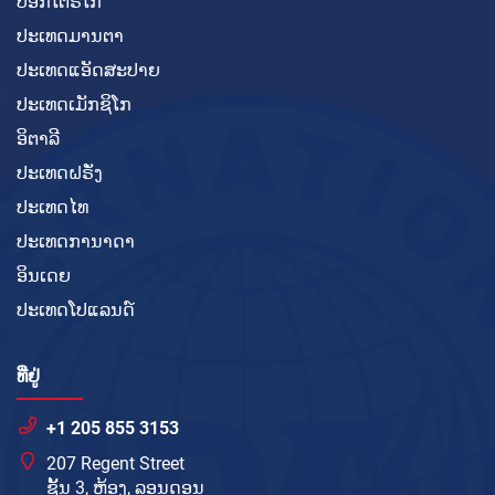
ປັອກໂຕຣິໂກ
ປະເທດມານຕາ
ປະເທດແອັດສະປາຍ
ປະເທດເມັກຊິໂກ
ອິຕາລີ
ປະເທດຝຣັ່ງ
ປະເທດໄທ
ປະເທດການາດາ
ອິນເດຍ
ປະເທດໂປແລນດ໌
ທີ່ຢູ່
+1 205 855 3153
207 Regent Street
ຊັ້ນ 3, ຫ້ອງ, ລອນດອນ