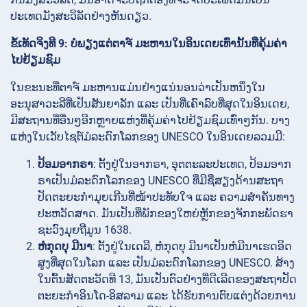
ປະເທດມັງສະວິລັດຢ່າງຫັນດຽວ.
ຂໍ້ເທັດຈິງທີ 9: ບໍ່ພຽງແຕ່ຕາຈ໌ ມະຫານໃນອິນເດຍເທົ່ານັ້ນທີ່ຄຸ້ມຄ່າ
ໄປຢ້ຽມຊົມ
ໃນຂະນະທີ່ຕາຈ໌ ມະຫານແມ່ນຢ່າງແນ່ນອນວ່າເປັນຫນຶ່ງໃນ
ອະນຸສາວະລີທີ່ເປັນສັນຍາລັກ ແລະ ເປັນທີ່ເຄົາລົບທີ່ສຸດໃນອິນເດຍ,
ມີສະຖານທີ່ອື່ນໆອີກຫຼາຍແຫ່ງທີ່ຄຸ້ມຄ່າໄປຢ້ຽມຊົມເທົ່າໆກັນ. ບາງ
ແຫ່ງໃນເວັບໄຊຕ໌ມໍລະດົກໂລກຂອງ UNESCO ໃນອິນເດຍລວມມີ:
ປ້ອມອາກຣາ
: ຕັ້ງຢູ່ໃນອາກຣາ, ອຸຕຕະລະປະເທດ, ປ້ອມອາກ
ຣາເປັນມໍລະດົກໂລກຂອງ UNESCO ທີ່ມີຊື່ສຽງດ້ານສະຖາ
ປັດຕະຍະກຳມຸຍເກີນທີ່ໜ້າປະທັບໃຈ ແລະ ຄວາມສຳຄັນທາງ
ປະຫວັດສາດ. ມັນເປັນທີ່ພັກຂອງໃຫຍ່ຫຼັກຂອງຈັກກະພັດຮາ
ຊະວົງມຸຍຖືມູນ 1638.
ຫໍກຸດບຸ ມີນາ
: ຕັ້ງຢູ່ໃນເດລີ, ຫໍກຸດບຸ ມີນາເປັນຫໍມີນາເຮດອິດ
ສູງທີ່ສຸດໃນໂລກ ແລະ ເປັນມໍລະດົກໂລກຂອງ UNESCO. ສ້າງ
ໃນຕົ້ນສັດຕະວັດທີ 13, ມັນເປັນຕົວຢ່າງທີ່ດີເລີດຂອງສະຖາປັດ
ຕະຍະກຳອິນໂດ-ອິສລາມ ແລະ ໄດ້ຮັບການຕົບແຕ່ງດ້ວຍການ