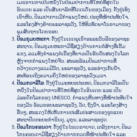
ເມຮຣານກາເປັນຫນຶ່ງໃນປ້ອມປາການທີ່ໃຫຍ່ທີ່ສຸດໃນ
ອິນເດຍ ແລະ ເປັນສັນຍາລັກທີ່ໂດດເດັ່ນຂອງເມືອງ. ຕັ້ງຢູ່ເທິງ
ເຂົາຫີນ, ປ້ອມປາການມີກຳແພງໃຫຍ່, ປະຕູທີ່ໜ້າປະທັບໃຈ,
ແລະໂຄງສ້າງຄ້າຍພະລາຊະວັງ, ໃຫ້ທິວທັດພາໂນຣາມາຂອງ
ພູມສັນຖານໂດຍຮອບ.
ປ້ອມກຸມບຫະກາ
: ຕັ້ງຢູ່ໃນເຂດພູເຂົາອະລະວັນລີຂອງລາຊະ
ສະຖານ, ປ້ອມກຸມບຫະກາມີຊື່ສຽງດ້ານການກໍ່ສ້າງທີ່ເຂັ້ມ
ແຂງ, ລວມທັງກຳແພງຕໍ່ເນື່ອງທີ່ຍາວເປັນອັນດັບສອງໃນໂລກ
ຫຼັງຈາກກຳແພງໃຫຍ່ຈີນ. ສະລະລ້ອມປ້ອມປາການທີ່
ກວ້າງຂວາງລວມມີວັດ, ພະລາຊະວັງ, ແລະອ່າງເກັບນ້ຳ,
ສະທ້ອນເຖິງຄວາມຍິ່ງໃຫຍ່ຂອງລາຊະວົງເມວາ.
ປ້ອມກວາລິໂອ
: ຕັ້ງຢູ່ໃນມະທຍະປະເທດ, ປ້ອມກວາລິໂອເປັນ
ຫນຶ່ງໃນປ້ອມປາການທີ່ໃຫຍ່ທີ່ສຸດໃນອິນເດຍ ແລະ ເປັນ
ມໍລະດົກໂລກຂອງ UNESCO. ກຳແພງຫີນທາງທີ່ໜ້າປະທັບໃຈ
ຂອງມັນ ອ້ອມຮອບພະລາຊະວັງ, ວັດ, ຖັງນ້ຳ, ແລະໂຄງສ້າງ
ອື່ນໆ, ສະແດງໃຫ້ເຫັນການປະສົມປະສານຂອງຮູບແບບ
ສະຖາປັດຕະຍະກຳຮິນດູ, ມຸກຸນ, ແລະລາຊະປຸດ.
ປ້ອມໂກນຄອນດາ
: ຕັ້ງຢູ່ໃນໄຮເດຣາບາດ, ເຕລັງການາ, ປ້ອມ
ໂກນຄອນດາມີຊື່ສຽງດ້ານກາກກວດທີ່ໜ້າປະທັບໃຈ ແລະ