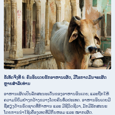
ຂໍ້ເທັດຈິງທີ 6: ຄົນອິນເດຍຮັກອາຫານເຜັດ, ມີໂອກາດມັນຈະເຜັດ
ຫຼາຍສຳລັບທ່ານ
ອາຫານເຜັດເປັນລັກສະນະເດັ່ນຂອງອາຫານອິນເດຍ, ແລະຖືກໃຫ້
ຄວາມນິຍົມຢ່າງກວ້າງຂວາງໂດຍຄົນທົ່ວປະເທດ. ອາຫານອິນເດຍມີ
ຊື່ສຽງດ້ານຣົດຊາດທີ່ກ້າຫານ ແລະ ມີຊີວິດຊີວາ, ມັກມີລັກສະນະ
ໂດຍການນຳໃຊ້ເຄື່ອງເທດທີ່ມີກິ່ນຫອມ ແລະ ໝາກເຜັດ.