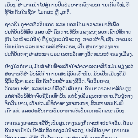
ເມືອງ, ສາມາດນຳໄປສູ່ການປົດປ່ອຍຈາກວົງຈອນການເກີດໃໝ່, ທີ່
ຮູ້ຈັກກັນໃນຊື່ວ່າ ໂມກສະ ຫຼື ມຸກຕິ.
ຊາວຮິນດູຈາກທົ່ວອິນເດຍ ແລະ ນອກນັ້ນມາວາລະນາສີເພື່ອ
ປະຕິບັດພິທີສົບ ແລະ ເຜົາຄົນຕາຍທີ່ຮັກແພງຂອງພວກເຂົາຢູ່ທີ່ກາດ
(ບັນໄດໜ້າແມ່ນ້ຳ) ທີ່ຢູ່ລຽບແມ່ນ້ຳແກງ. ກາດເຜົາຈີ, ເຊັ່ນ ກາດມະ
ນິກະນິກາ ແລະ ກາດຮະຣິສຈັນດຣະ, ເປັນສູນກາງຂອງການ
ປະຕິບັດທາງສາສະໜາ ແລະ ເອກະລັກທາງວັດທະນະທຳຂອງເມືອງ.
ຢ່າງໃດກໍຕາມ, ມັນສຳຄັນທີ່ຈະເຂົ້າໃຈວ່າວາລະນາສີບໍ່ແມ່ນພຽງແຕ່
ສະຖານທີ່ສຳລັບພິທີກຳການເສຍຊີວິດເທົ່ານັ້ນ. ມັນເປັນເມືອງທີ່ມີ
ຊີວິດຊີວາ ແລະ ຄຶກຄັກດ້ວຍຜ້າແພງຊີວິດ, ຈິດວິນຍານ,
ວັດທະນະທຳ, ແລະປະເພນີທີ່ອຸດົມສົມບູນ. ຄົນມາວາລະນາສີບໍ່ພຽງ
ແຕ່ສຳລັບພິທີກຳຈົບຊີວິດເທົ່ານັ້ນ ແຕ່ຍັງເພື່ອຊອກຫາການຕື່ນຮູ້ທາງ
ຈິດວິນຍານ, ເຂົ້າຮ່ວມພິທີກຳທາງສາສະໜາ, ສຶກສາພຣະຄັມພີ
ເກົ່າແກ່, ແລະປະສົບການບັນຍາກາດທີ່ເປັນເອກະລັກຂອງເມືອງ.
ກາດຂອງວາລະນາສີຍັງເປັນສູນກາງຂອງກິດຈະກຳປະຈຳວັນ, ດ້ວຍ
ຄົນອາບນ້ຳໃນນ້ຳສັກສິດຂອງແມ່ນ້ຳແກງ, ປະຕິບັດພູຈາ (ການນະ
ມັສການຕາມພິທີ), ຝຶກໂຍຄະ ແລະ ສະມາທິ, ແລະເຂົ້າຮ່ວມ