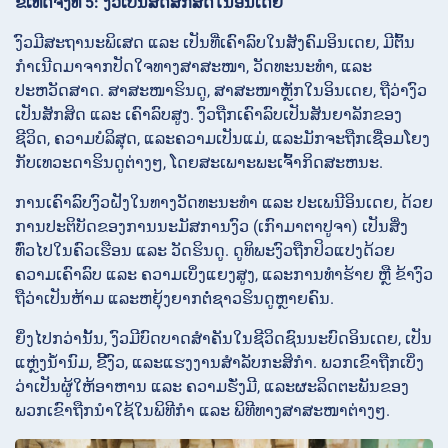
ຂໍ້ເທັດຈິງທີ 5: ງົວເປັນສັດສັກສິດໃນອິນເດຍ
ງົວມີສະຖານະພິເສດ ແລະ ເປັນທີ່ເຄົາລົບໃນສັງຄົມອິນເດຍ, ມີຕົ້ນ
ກຳເນີດມາຈາກປັດໃຈທາງສາສະໜາ, ວັດທະນະທຳ, ແລະ
ປະຫວັດສາດ. ສາສະໜາຮິນດູ, ສາສະໜາຫຼັກໃນອິນເດຍ, ຖືວ່າງົວ
ເປັນສັກສິດ ແລະ ເຄົາລົບສູງ. ງົວຖືກເຄົາລົບເປັນສັນຍາລັກຂອງ
ຊີວິດ, ຄວາມບໍລິສຸດ, ແລະຄວາມເປັນແມ່, ແລະມັກຈະຖືກເຊື່ອມໂຍງ
ກັບເທວະດາຮິນດູຕ່າງໆ, ໂດຍສະເພາະພະເຈົ້າກິດສະຫນະ.
ການເຄົາລົບງົວຝັງໃນທາງວັດທະນະທຳ ແລະ ປະເພນີອິນເດຍ, ດ້ວຍ
ການປະຕິບັດຂອງການນະມັສການງົວ (ເກົາມາຕາປູຈາ) ເປັນສິ່ງ
ທົ່ວໄປໃນຄົວເຮືອນ ແລະ ວັດຮິນດູ. ດູທິພະງົວຖືກປິວແປງດ້ວຍ
ຄວາມເຄົາລົບ ແລະ ຄວາມເບິ່ງແຍງສູງ, ແລະການທໍາຮ້າຍ ຫຼື ຂ້າງົວ
ຖືວ່າເປັນຫ້າມ ແລະຫຍຸ້ງຍາກຕໍ່ຊາວຮິນດູຫຼາຍຄົນ.
ຍິ່ງໄປກວ່ານັ້ນ, ງົວມີບົດບາດສຳຄັນໃນຊີວິດຊົນນະບົດອິນເດຍ, ເປັນ
ແຫຼ່ງນ້ຳນົມ, ຂີ້ງົວ, ແລະແຮງງານສຳລັບກະສິກຳ. ພວກເຂົາຖືກເບິ່ງ
ວ່າເປັນຜູ້ໃຫ້ອາຫານ ແລະ ຄວາມຮັ່ງມີ, ແລະຜະລິດຕະພັນຂອງ
ພວກເຂົາຖືກນຳໃຊ້ໃນພິທີກຳ ແລະ ພິທີທາງສາສະໜາຕ່າງໆ.