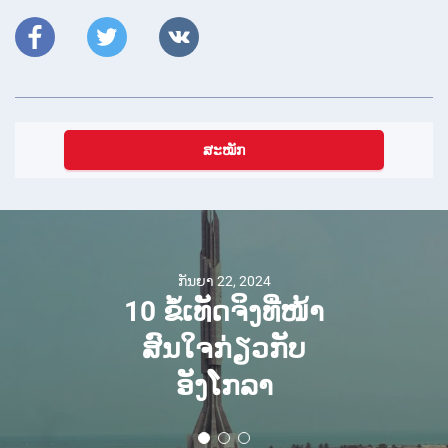
ສະໝັກ
ກັນຍາ 22, 2024
10 ຂໍ້ເທັດຈິງທີ່ໜ້າ
ສົນໃຈກ່ຽວກັບ
ອັງໂກລາ