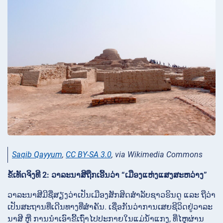
Saqib Qayyum
,
CC BY-SA 3.0
, via Wikimedia Commons
ຂໍ້ເທັດຈິງທີ 2: ວາລະນາສີຖືກເອີ້ນວ່າ “ເມືອງແຫ່ງແສງສະຫວ່າງ”
ວາລະນາສີມີຊື່ສຽງວ່າເປັນເມືອງສັກສິດສຳລັບຊາວຮິນດູ ແລະ ຖືວ່າ
ເປັນສະຖານທີ່ເດີນທາງທີ່ສຳຄັນ. ເຊື່ອກັນວ່າການເສຍຊີວິດຢູ່ວາລະ
ນາສີ ຫຼື ການນຳເອົາຂີ້ເຖົ່າໄປປະກາຍໃນແມ່ນ້ຳແກງ, ທີ່ໄຫຼຜ່ານ