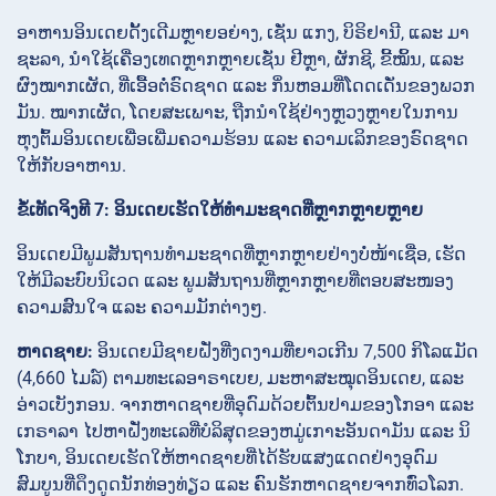
ອາຫານອິນເດຍດັ້ງເດີມຫຼາຍອຍ່າງ, ເຊັ່ນ ແກງ, ບິຣິຢານີ, ແລະ ມາ
ຊະລາ, ນຳໃຊ້ເຄື່ອງເທດຫຼາກຫຼາຍເຊັ່ນ ຢີຫຼາ, ຜັກຊີ, ຂີ້ໝິ້ນ, ແລະ
ຜົງໝາກເຜັດ, ທີ່ເອື້ອຕໍ່ຣົດຊາດ ແລະ ກິ່ນຫອມທີ່ໂດດເດັ່ນຂອງພວກ
ມັນ. ໝາກເຜັດ, ໂດຍສະເພາະ, ຖືກນຳໃຊ້ຢ່າງຫຼວງຫຼາຍໃນການ
ຫຸງຕົ້ມອິນເດຍເພື່ອເພີ່ມຄວາມຮ້ອນ ແລະ ຄວາມເລິກຂອງຣົດຊາດ
ໃຫ້ກັບອາຫານ.
ຂໍ້ເທັດຈິງທີ 7: ອິນເດຍເຮັດໃຫ້ທໍາມະຊາດທີ່ຫຼາກຫຼາຍຫຼາຍ
ອິນເດຍມີພູມສັນຖານທໍາມະຊາດທີ່ຫຼາກຫຼາຍຢ່າງບໍ່ໜ້າເຊື່ອ, ເຮັດ
ໃຫ້ມີລະບົບນິເວດ ແລະ ພູມສັນຖານທີ່ຫຼາກຫຼາຍທີ່ຕອບສະໜອງ
ຄວາມສົນໃຈ ແລະ ຄວາມມັກຕ່າງໆ.
ຫາດຊາຍ:
ອິນເດຍມີຊາຍຝັ່ງທີ່ງດງາມທີ່ຍາວເກີນ 7,500 ກິໂລແມັດ
(4,660 ໄມລ໌) ຕາມທະເລອາຣາເບຍ, ມະຫາສະໝຸດອິນເດຍ, ແລະ
ອ່າວເບັງກອນ. ຈາກຫາດຊາຍທີ່ອຸດົມດ້ວຍຕົ້ນປາມຂອງໂກອາ ແລະ
ເກຣາລາ ໄປຫາຝັ່ງທະເລທີ່ບໍລິສຸດຂອງຫມູ່ເກາະອັນດາມັນ ແລະ ນິ
ໂກບາ, ອິນເດຍເຮັດໃຫ້ຫາດຊາຍທີ່ໄດ້ຮັບແສງແດດຢ່າງອຸດົມ
ສົມບູນທີ່ດຶງດູດນັກທ່ອງທ່ຽວ ແລະ ຄົນຮັກຫາດຊາຍຈາກທົ່ວໂລກ.