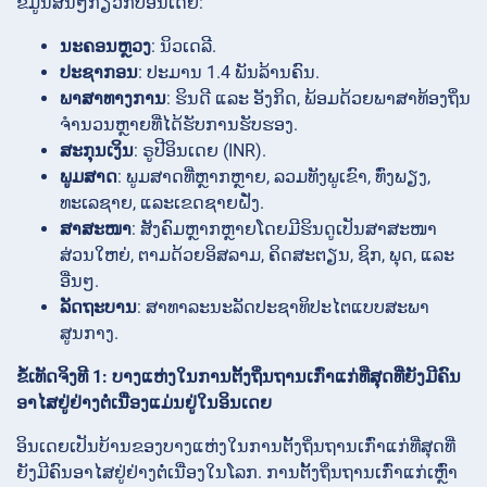
ຂໍ້ມູນສັ້ນໆກ່ຽວກັບອິນເດຍ:
ນະຄອນຫຼວງ
: ນິວເດລີ.
ປະຊາກອນ
: ປະມານ 1.4 ພັນລ້ານຄົນ.
ພາສາທາງການ
: ຮິນດີ ແລະ ອັງກິດ, ພ້ອມດ້ວຍພາສາທ້ອງຖິ່ນ
ຈຳນວນຫຼາຍທີ່ໄດ້ຮັບການຮັບຮອງ.
ສະກຸນເງິນ
: ຣູປີອິນເດຍ (INR).
ພູມສາດ
: ພູມສາດທີ່ຫຼາກຫຼາຍ, ລວມທັງພູເຂົາ, ທົ່ງພຽງ,
ທະເລຊາຍ, ແລະເຂດຊາຍຝັ່ງ.
ສາສະໜາ
: ສັງຄົມຫຼາກຫຼາຍໂດຍມີຮິນດູເປັນສາສະໜາ
ສ່ວນໃຫຍ່, ຕາມດ້ວຍອິສລາມ, ຄິດສະຕຽນ, ຊິກ, ພຸດ, ແລະ
ອື່ນໆ.
ລັດຖະບານ
: ສາທາລະນະລັດປະຊາທິປະໄຕແບບສະພາ
ສູນກາງ.
ຂໍ້ເທັດຈິງທີ 1: ບາງແຫ່ງໃນການຕັ້ງຖິ່ນຖານເກົ່າແກ່ທີ່ສຸດທີ່ຍັງມີຄົນ
ອາໄສຢູ່ຢ່າງຕໍ່ເນື່ອງແມ່ນຢູ່ໃນອິນເດຍ
ອິນເດຍເປັນບ້ານຂອງບາງແຫ່ງໃນການຕັ້ງຖິ່ນຖານເກົ່າແກ່ທີ່ສຸດທີ່
ຍັງມີຄົນອາໄສຢູ່ຢ່າງຕໍ່ເນື່ອງໃນໂລກ. ການຕັ້ງຖິ່ນຖານເກົ່າແກ່ເຫຼົ່າ