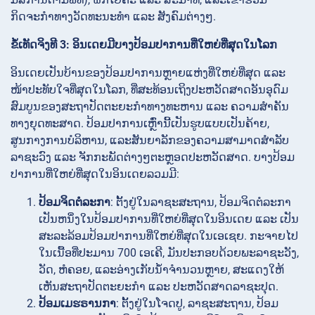
ກິດຈະກຳທາງວັດທະນະທຳ ແລະ ສັງຄົມຕ່າງໆ.
ຂໍ້ເທັດຈິງທີ 3: ອິນເດຍມີບາງປ້ອມປາການທີ່ໃຫຍ່ທີ່ສຸດໃນໂລກ
ອິນເດຍເປັນບ້ານຂອງປ້ອມປາການຫຼາຍແຫ່ງທີ່ໃຫຍ່ທີ່ສຸດ ແລະ
ໜ້າປະທັບໃຈທີ່ສຸດໃນໂລກ, ທີ່ສະທ້ອນເຖິງປະຫວັດສາດອັນອຸດົມ
ສົມບູນຂອງສະຖາປັດຕະຍະກຳທາງທະຫານ ແລະ ຄວາມສຳຄັນ
ທາງຍຸດທະສາດ. ປ້ອມປາການເຫຼົ່ານີ້ເປັນຮູບແບບເປັນຄ້າຍ,
ສູນກາງການບໍລິຫານ, ແລະສັນຍາລັກຂອງຄວາມສາມາດສຳລັບ
ລາຊະວົງ ແລະ ຈັກກະພັດຕ່າງໆຕະຫຼອດປະຫວັດສາດ. ບາງປ້ອມ
ປາການທີ່ໃຫຍ່ທີ່ສຸດໃນອິນເດຍລວມມີ:
ປ້ອມຈິດຕໍລະກາ
: ຕັ້ງຢູ່ໃນລາຊະສະຖານ, ປ້ອມຈິດຕໍລະກາ
ເປັນຫນຶ່ງໃນປ້ອມປາການທີ່ໃຫຍ່ທີ່ສຸດໃນອິນເດຍ ແລະ ເປັນ
ສະລະລ້ອມປ້ອມປາການທີ່ໃຫຍ່ທີ່ສຸດໃນເອເຊຍ. ກະຈາຍໄປ
ໃນເນື້ອທີ່ປະມານ 700 ເອເຄີ, ມັນປະກອບດ້ວຍພະລາຊະວັງ,
ວັດ, ຫໍຄອຍ, ແລະອ່າງເກັບນ້ຳຈຳນວນຫຼາຍ, ສະແດງໃຫ້
ເຫັນສະຖາປັດຕະຍະກຳ ແລະ ປະຫວັດສາດລາຊະປຸດ.
ປ້ອມເມຮຣານກາ
: ຕັ້ງຢູ່ໃນໂຈດປູ, ລາຊະສະຖານ, ປ້ອມ