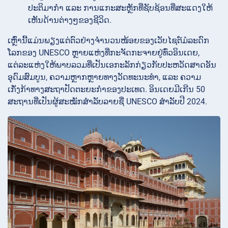
ປະຕິມາກຳ ແລະ ການແກະສະຫຼັກທີ່ຊັບຊ້ອນທີ່ສະແດງໃຫ້
ເຫັນດ້ານຕ່າງໆຂອງຊີວິດ.
ເຫຼົ່ານີ້ແມ່ນພຽງແຕ່ຕົວຢ່າງຈຳນວນໜ້ອຍຂອງເວັບໄຊຕ໌ມໍລະດົກ
ໂລກຂອງ UNESCO ຫຼາຍແຫ່ງທີ່ກະຈັດກະຈາຍຢູ່ທົ່ວອິນເດຍ,
ແຕ່ລະແຫ່ງໃຫ້ພາບລວມທີ່ເປັນເອກະລັກກ່ຽວກັບປະຫວັດສາດອັນ
ອຸດົມສົມບູນ, ຄວາມຫຼາກຫຼາຍທາງວັດທະນະທຳ, ແລະ ຄວາມ
ເກັ່ງກ້າທາງສະຖາປັດຕະຍະກຳຂອງປະເທດ. ອິນເດຍມີເກີນ 50
ສະຖານທີ່ເປັນຜູ້ສະໝັກສຳລັບລາຍຊື່ UNESCO ສຳລັບປີ 2024.