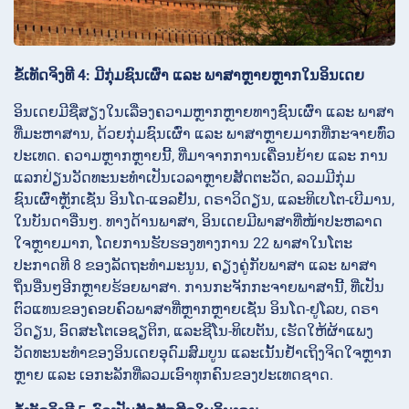
ຂໍ້ເທັດຈິງທີ 4: ມີກຸ່ມຊົນເຜົ່າ ແລະ ພາສາຫຼາຍຫຼາກໃນອິນເດຍ
ອິນເດຍມີຊື່ສຽງໃນເລື່ອງຄວາມຫຼາກຫຼາຍທາງຊົນເຜົ່າ ແລະ ພາສາ
ທີ່ມະຫາສານ, ດ້ວຍກຸ່ມຊົນເຜົ່າ ແລະ ພາສາຫຼາຍມາກທີ່ກະຈາຍທົ່ວ
ປະເທດ. ຄວາມຫຼາກຫຼາຍນີ້, ທີ່ມາຈາກການເຄື່ອນຍ້າຍ ແລະ ການ
ແລກປ່ຽນວັດທະນະທຳເປັນເວລາຫຼາຍສັດຕະວັດ, ລວມມີກຸ່ມ
ຊົນເຜົ່າຫຼັກເຊັ່ນ ອິນໂດ-ແອລຢັນ, ດຣາວິດຽນ, ແລະທິເບໂຕ-ເບີມານ,
ໃນບັນດາອື່ນໆ. ທາງດ້ານພາສາ, ອິນເດຍມີພາສາທີ່ໜ້າປະຫລາດ
ໃຈຫຼາຍມາກ, ໂດຍການຮັບຮອງທາງການ 22 ພາສາໃນໂຕະ
ປະກາດທີ 8 ຂອງລັດຖະທຳມະນູນ, ຄຽງຄູ່ກັບພາສາ ແລະ ພາສາ
ຖິ່ນອື່ນໆອີກຫຼາຍຮ້ອຍພາສາ. ການກະຈັກກະຈາຍພາສານີ້, ທີ່ເປັນ
ຕົວແທນຂອງຄອບຄົວພາສາທີ່ຫຼາກຫຼາຍເຊັ່ນ ອິນໂດ-ຢູໂລບ, ດຣາ
ວິດຽນ, ອົດສະໂຕເອຊຽຕິກ, ແລະຊີໂນ-ທິເບຕັນ, ເຮັດໃຫ້ຜ້າແພງ
ວັດທະນະທຳຂອງອິນເດຍອຸດົມສົມບູນ ແລະເນັ້ນຢ້ຳເຖິງຈິດໃຈຫຼາກ
ຫຼາຍ ແລະ ເອກະລັກທີ່ລວມເອົາທຸກຄົນຂອງປະເທດຊາດ.