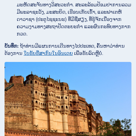
ມະຫັດສະຈັນທາງວິສະວະກຳ. ສະລະລ້ອມປ້ອມປາການລວມ
ມີພະລາຊະວັງ, ມະສະຍິດ, ເຮືອນເກັບເຂົ້າ, ແລະຟາເຕຫ໌
ດາວາຊາ (ປະຕູໄຊຊະນະ) ທີ່ມີຊື່ສຽງ, ທີ່ຮູ້ຈັກເນື່ອງຈາກ
ຄວາມງາມທາງສະຖາປັດຕະຍະກຳ ແລະຜົນກະທົບທາງກາກ
ກວດ.
ບັນທຶກ:
ຖ້າທ່ານມີແຜນການເດີນທາງໄປປະເທດ, ຄົ້ນຫາວ່າທ່ານ
ຕ້ອງການ
ໃບຂັບຂີ່ສາກົນໃນອິນເດຍ
ເພື່ອຂັບລົດຫຼືບໍ່.