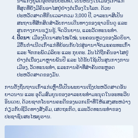
ນ້ຳແກງຢູ່ລັດອຸຕຕອນປະເທດ, ເປັນຫນຶ່ງໃນເມືອງເກົ່າແກ່
ທີ່ສຸດທີ່ຍັງມີຄົນອາໄສຢູ່ຢ່າງຕໍ່ເນື່ອງໃນໂລກ. ດ້ວຍ
ປະຫວັດສາດທີ່ກິນເວລາກວມ 3,000 ປີ, ວາລະນາສີເປັນ
ສະຖານທີ່ສັກສິດສຳລັບການເດີນທາງຂອງຊາວຮິນດູ ແລະ
ສູນກາງການຮຽນຮູ້, ຈິດວິນຍານ, ແລະວັດທະນະທຳ.
ປັດນາ
: ເມືອງປັດນາສະໄໝໃໝ່, ນະຄອນຫຼວງຂອງລັດບິຮາ,
ມີຕົ້ນກຳເນີດເກົ່າແກ່ທີ່ຍ້ອນກັບໄປສູ່ອານາຈັກມະຄະທະເກົ່າ
ແລະ ຈັກກະພັດມໍລິຍະ ແລະ ກຸບຕະ. ມັນໄດ້ຖືກຄົນອາໄສຢູ່
ຢ່າງຕໍ່ເນື່ອງມາຫຼາຍພັນປີ ແລະ ໄດ້ຮັບໃຊ້ເປັນສູນກາງການ
ເມືອງ, ວັດທະນະທຳ, ແລະການຄ້າທີ່ສຳຄັນຕະຫຼອດ
ປະຫວັດສາດຂອງມັນ.
ການຕັ້ງຖິ່ນຖານເກົ່າແກ່ເຫຼົ່ານີ້ເປັນພະຍານເຖິງປະຫວັດສາດອັນ
ຍາວນານ ແລະ ອຸດົມສົມບູນຂອງອາລະຍະທຳມະນຸດໃນອະທະວີບ
ອິນເດຍ, ດ້ວຍຊາກໂບຮານຄະດີຂອງພວກເຂົາທີ່ໃຫ້ແສງສະຫວ່າງ
ກ່ຽວກັບຊີວິດທາງສັງຄົມ, ເສດຖະກິດ, ແລະວັດທະນະທຳຂອງ
ປະຊາຊົນສະໄໝບູຣານ.