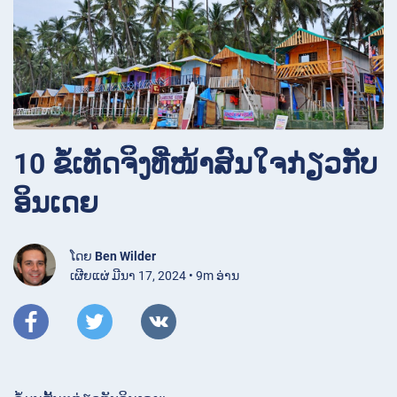
10 ຂໍ້ເທັດຈິງທີ່ໜ້າສົນໃຈກ່ຽວກັບ
ອິນເດຍ
ໂດຍ
Ben Wilder
ເຜີຍແຜ່ ມີນາ 17, 2024 • 9m ອ່ານ