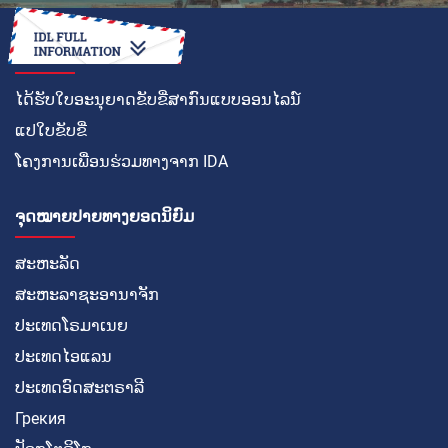
ວິທີໃນການ
ໄດ້ຮັບໃບອະນຸຍາດຂັບຂີ່ສາກົນແບບອອນໄລນ໌
ແປໃບຂັບຂີ່
ໂຄງການເພື່ອນຮ່ວມທາງຈາກ IDA
ຈຸດໝາຍປາຍທາງຍອດນິຍົມ
ສະຫະລັດ
ສະຫະລາຊະອານາຈັກ
ປະເທດໂຣມາເນຍ
ປະເທດໄອແລນ
ປະເທດອົດສະຕຣາລີ
Грекия