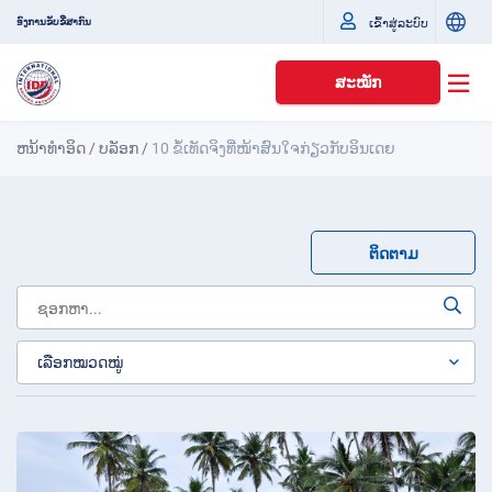
ເຂົ້າສູ່ລະບົບ
ອົງການຂັບຂີ່ສາກົນ
ສະໝັກ
ຫນ້າທໍາອິດ
/
ບລັອກ
/
10 ຂໍ້ເທັດຈິງທີ່ໜ້າສົນໃຈກ່ຽວກັບອິນເດຍ
ຕິດຕາມ