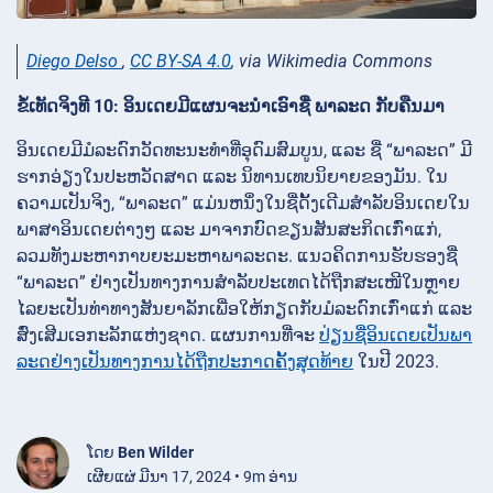
Diego Delso
,
CC BY-SA 4.0
, via Wikimedia Commons
ຂໍ້ເທັດຈິງທີ 10: ອິນເດຍມີແຜນຈະນຳເອົາຊື່ ພາລະດ ກັບຄືນມາ
ອິນເດຍມີມໍລະດົກວັດທະນະທຳທີ່ອຸດົມສົມບູນ, ແລະ ຊື່ “ພາລະດ” ມີ
ຮາກອ່ຽງໃນປະຫວັດສາດ ແລະ ນິທານເທບນິຍາຍຂອງມັນ. ໃນ
ຄວາມເປັນຈິງ, “ພາລະດ” ແມ່ນຫນຶ່ງໃນຊື່ດັ້ງເດີມສຳລັບອິນເດຍໃນ
ພາສາອິນເດຍຕ່າງໆ ແລະ ມາຈາກບົດຂຽນສັນສະກິດເກົ່າແກ່,
ລວມທັງມະຫາກາບຍະມະຫາພາລະດະ. ແນວຄິດການຮັບຮອງຊື່
“ພາລະດ” ຢ່າງເປັນທາງການສຳລັບປະເທດໄດ້ຖືກສະເໜີໃນຫຼາຍ
ໄລຍະເປັນທ່າທາງສັນຍາລັກເພື່ອໃຫ້ກຽດກັບມໍລະດົກເກົ່າແກ່ ແລະ
ສົ່ງເສີມເອກະລັກແຫ່ງຊາດ. ແຜນການທີ່ຈະ
ປ່ຽນຊື່ອິນເດຍເປັນພາ
ລະດຢ່າງເປັນທາງການໄດ້ຖືກປະກາດຄັ້ງສຸດທ້າຍ
ໃນປີ 2023.
ໂດຍ
Ben Wilder
ເຜີຍແຜ່ ມີນາ 17, 2024 • 9m ອ່ານ