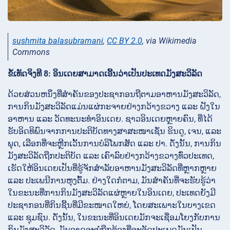
sushmita balasubramani
,
CC BY 2.0
, via Wikimedia
Commons
ຂໍ້ເທັດຈິງທີ 8: ອິນເດຍສາມາດເອີ້ນວ່າເປັນປະເທດມັງສະວິລັດ
ດ້ວຍສ່ວນຫນຶ່ງທີ່ສຳຄັນຂອງປະຊາກອນຖືຕາມອາຫານມັງສະວິລັດ,
ການກິນມັງສະວິລັດແມ່ນແຜ່ກະຈາຍຢ່າງກວ້າງຂວາງ ແລະ ຝັງໃນ
ອາຫານ ແລະ ວັດທະນະທຳອິນເດຍ. ຊາວອິນເດຍຫຼາຍຄົນ, ທີ່ໄດ້
ຮັບອິດທິພົນຈາກການປະຕິບັດທາງສາສະໜາເຊັ່ນ ຮິນດູ, ເຈນ, ແລະ
ພຸດ, ເລືອກທີ່ຈະຫຼີກເວັ້ນການບໍລິໂພກສັດ ແລະ ປາ. ດັ່ງນັ້ນ, ການກິນ
ມັງສະວິລັດຖືກປະຕິບັດ ແລະ ເຄົາລົບຢ່າງກວ້າງຂວາງທົ່ວປະເທດ,
ເຮັດໃຫ້ອິນເດຍເປັນທີ່ຮູ້ຈັກສຳລັບອາຫານມັງສະວິລັດທີ່ຫຼາກຫຼາຍ
ແລະ ປະເພນີການຫຸງຕົ້ມ. ຢ່າງໃດກໍຕາມ, ມັນສຳຄັນທີ່ຈະຮັບຮູ້ວ່າ
ໃນຂະນະທີ່ການກິນມັງສະວິລັດແຜ່ຫຼາຍໃນອິນເດຍ, ປະເທດຍັງມີ
ປະຊາກອນທີ່ກິນຊີ້ນທີ່ມີຂະໜາດໃຫຍ່, ໂດຍສະເພາະໃນບາງເຂດ
ແລະ ຊຸມຊົນ. ດັ່ງນັ້ນ, ໃນຂະນະທີ່ອິນເດຍມັກຈະເຊື່ອມໂຍງກັບການ
ກິນມັງສະວິລັດ, ມັນອາດຈະບໍ່ຖືກຕ້ອງທີ່ຈະຈັດປະເພດມັນເປັນ