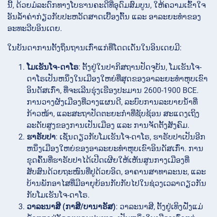
ນີ້, ດ້ວຍມໍລະດົກທາງໂບຮານຄະດີທີ່ອຸດົມສົມບູນ, ໃຫ້ຄວາມເຂົ້າໃຈ
ອັນລ້ຳຄ່າກ່ຽວກັບປະຫວັດສາດເບື້ອງຕົ້ນ ແລະ ອາລະຍະທຳຂອງ
ອະທະວີບອິນເດຍ.
ໃນບັນດາການຕັ້ງຖິ່ນຖານເກົ່າແກ່ທີ່ໂດດເດັ່ນໃນອິນເດຍມີ:
ໂມເຮັນໂຈ-ດາໂຣ
: ຕັ້ງຢູ່ໃນປາກິສຖານປັດຈຸບັນ, ໂມເຮັນໂຈ-
ດາໂຣເປັນຫນຶ່ງໃນເມືອງໃຫຍ່ທີ່ສຸດຂອງອາລະຍະທຳຫຸບເຂົາ
ອິນດັສເກົ່າ, ທີ່ຈະເລີນຮຸ່ງເຮືອງປະມານ 2600-1900 BCE.
ການວາງຜັງເມືອງທີ່ວາງແຜນດີ, ລະບົບການລະບາຍນ້ຳທີ່
ກ້າວໜ້າ, ແລະສະຖາປັດຕະຍະກຳທີ່ຊັບຊ້ອນ ສະແດງເຖິງ
ລະດັບສູງຂອງການເປັນເມືອງ ແລະ ການຈັດຕັ້ງສັງຄົມ.
ຮາຣັບປາ
: ເຊັ່ນດຽວກັບໂມເຮັນໂຈ-ດາໂຣ, ຮາຣັບປາເປັນອີກ
ຫນຶ່ງເມືອງໃຫຍ່ຂອງອາລະຍະທຳຫຸບເຂົາອິນດັສເກົ່າ. ການ
ຂຸດຄົ້ນທີ່ຮາຣັບປາໄດ້ເປີດເຜີຍໃຫ້ເຫັນສູນກາງເມືອງທີ່
ສັບສົນດ້ວຍຖະໜົນທີ່ປູດ້ວຍອິດ, ອາຄານສາທາລະນະ, ແລະ
ບ້ານພັກອາໄສທີ່ມີອາຍຸຍ້ອນກັບກັບໄປໃນຊ່ວງເວລາດຽວກັນ
ກັບໂມເຮັນໂຈ-ດາໂຣ.
ວາລະນາສີ (ກາສີ/ບານາຣັສ)
: ວາລະນາສີ, ຕັ້ງຢູ່ເທິງຝັ່ງແມ່