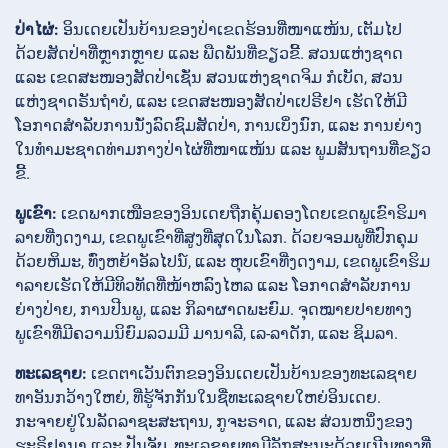
ປ່າໄຜ່:
ອິນເດຍເປັນບ້ານຂອງປ່າເຂດຮ້ອນທີ່ໜາແໜ້ນ, ເຕັມໄປ
ດ້ວຍສັດປ່າທີ່ຫຼາກຫຼາຍ ແລະ ພືດພັນທີ່ຂຽວຂີ້. ສວນແຫ່ງຊາດ
ແລະ ເຂດສະໜອງສັດປ່າເຊັ່ນ ສວນແຫ່ງຊາດຈິມ ກໍເບັດ, ສວນ
ແຫ່ງຊາດຣັນຖໍາບໍ, ແລະ ເຂດສະໜອງສັດປ່າເປຣີຢາ ເຮັດໃຫ້ມີ
ໂອກາດສຳລັບການນັ່ງລົດຊົມສັດປ່າ, ການເບິ່ງນົກ, ແລະ ການຍ່າງ
ໃນທໍາມະຊາດທ່າມກາງປ່າໄຜ່ທີ່ໜາແໜ້ນ ແລະ ພູມສັນຖານທີ່ຂຽວ
ຂີ້.
ພູເຂົາ:
ເຂດພາກເໜືອຂອງອິນເດຍຖືກຄຸ້ມຄອງໂດຍເຂດພູເຂົາຮິມາ
ລາຍທີ່ງດງາມ, ເຂດພູເຂົາທີ່ສູງທີ່ສຸດໃນໂລກ. ດ້ວຍຈອມພູທີ່ປົກຄຸມ
ດ້ວຍຫິມະ, ທົ່ງຫຍ້າອັລໄປນ໌, ແລະ ຫຸບເຂົາທີ່ງດງາມ, ເຂດພູເຂົາຮິມ
າລາຍເຮັດໃຫ້ມີທິວທັດທີ່ໜ້າຫລົງໄຫລ ແລະ ໂອກາດສຳລັບການ
ຍ່າງປ່າຍ, ການປີນພູ, ແລະ ກິລາຜາດພະຍົມ. ຈຸດໝາຍປາຍທາງ
ພູເຂົາທີ່ມີຄວາມນິຍົມລວມມີ ມານາລີ, ເລ-ລາດັກ, ແລະ ຊິມລາ.
ທະເລຊາຍ:
ເຂດຕາເວັນຕົກຂອງອິນເດຍເປັນບ້ານຂອງທະເລຊາຍ
ທາອັນກວ້າງໃຫຍ່, ທີ່ຮູ້ຈັກກັນໃນຊື່ທະເລຊາຍໃຫຍ່ອິນເດຍ.
ກະຈາຍຢູ່ໃນລັດລາຊະສະຖານ, ກູຈະຣາດ, ແລະ ສ່ວນຫນຶ່ງຂອງ
ຮະຣິຢານາ ແລະ ປັນຈັບ, ທະເລຊາຍທາມີລັກສະນະດ້ວຍເນີນທາງທີ່