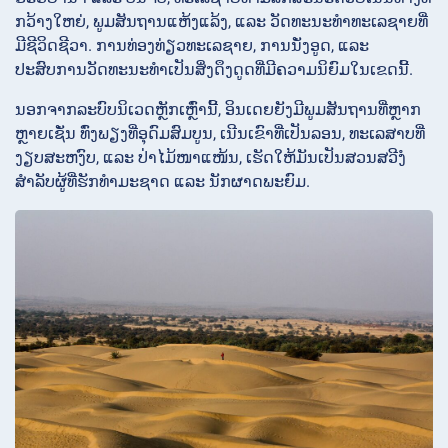
ກວ້າງໃຫຍ່, ພູມສັນຖານແຫ້ງແລ້ງ, ແລະ ວັດທະນະທຳທະເລຊາຍທີ່
ມີຊີວິດຊີວາ. ການທ່ອງທ່ຽວທະເລຊາຍ, ການນັ່ງອູດ, ແລະ
ປະສົບການວັດທະນະທຳເປັນສິ່ງດຶງດູດທີ່ມີຄວາມນິຍົມໃນເຂດນີ້.
ນອກຈາກລະບົບນິເວດຫຼັກເຫຼົ່ານີ້, ອິນເດຍຍັງມີພູມສັນຖານທີ່ຫຼາກ
ຫຼາຍເຊັ່ນ ທົ່ງພຽງທີ່ອຸດົມສົມບູນ, ເນີນເຂົາທີ່ເປັນລອນ, ທະເລສາບທີ່
ງຽບສະຫງົບ, ແລະ ປ່າໄມ້ໜາແໜ້ນ, ເຮັດໃຫ້ມັນເປັນສວນສວີງໍ
ສຳລັບຜູ້ທີ່ຮັກທໍາມະຊາດ ແລະ ນັກຜາດພະຍົມ.