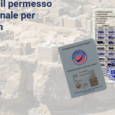
 il permesso
onale per
n
o