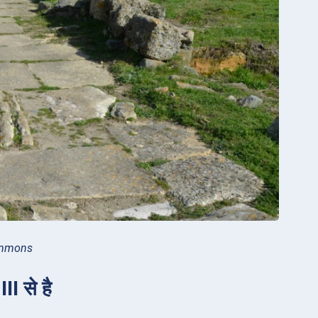
ommons
II से है