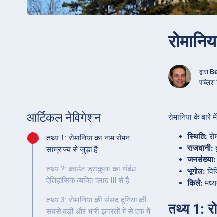
रोमानिय
द्वारा
Be
पब्लिश
आर्टिकल नेविगेशन
रोमानिया के बारे मे
स्थिति:
रोम
तथ्य 1: रोमानिया का नाम रोमन
राजधानी:
ब
साम्राज्य से जुड़ा है
जनसंख्या:
तथ्य 2: काउंट ड्राकुला का संबंध
भूगोल:
विवि
ऐतिहासिक व्यक्ति व्लाद III से है
किले:
मध्य
तथ्य 3: रोमानिया की संसद दुनिया की
तथ्य 1: रो
सबसे बड़ी और भारी इमारतों में से एक में