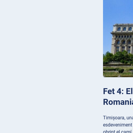
Fet 4: E
Romani
Timișoara, una
esdeveniment h
obrint el camí