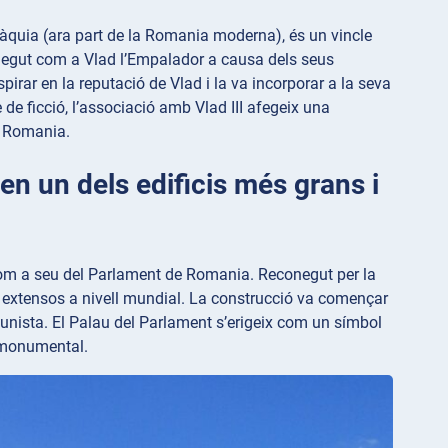
làquia (ara part de la Romania moderna), és un vincle
 conegut com a Vlad l’Empalador a causa dels seus
irar en la reputació de Vlad i la va incorporar a la seva
de ficció, l’associació amb Vlad III afegeix una
de Romania.
 en un dels edificis més grans i
x com a seu del Parlament de Romania. Reconegut per la
 extensos a nivell mundial. La construcció va començar
comunista. El Palau del Parlament s’erigeix com un símbol
a monumental.