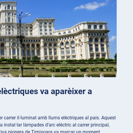
elèctriques va aparèixer a
er carrer il·luminat amb llums elèctriques al país. Aquest
instal·lar làmpades d’arc elèctric al carrer principal,
ciativa pionera de Timișoara va marcar un moment