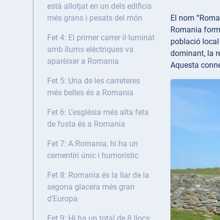
està allotjat en un dels edificis
El nom “Romani
més grans i pesats del món
Romania formav
Fet 4: El primer carrer il·luminat
població local
amb llums elèctriques va
dominant, la r
aparèixer a Romania
Aquesta connex
Fet 5: Una de les carreteres
més belles és a Romania
Fet 6: L’església més alta feta
de fusta és a Romania
Fet 7: A Romania, hi ha un
cementiri únic i humorístic
Fet 8: Romania és la llar de la
segona glacera més gran
d’Europa
Fet 9: Hi ha un total de 8 llocs