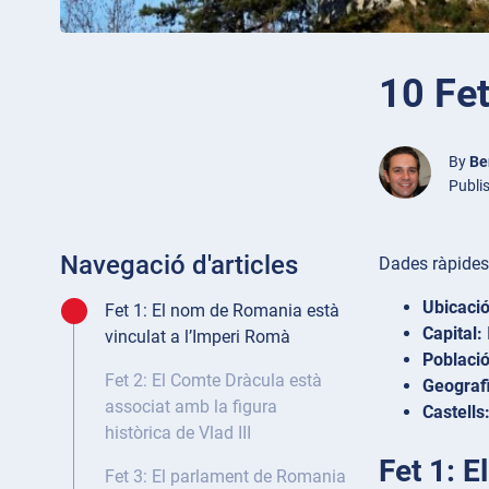
10 Fe
By
Be
Publi
Navegació d'articles
Dades ràpides
Ubicació
Fet 1: El nom de Romania està
Capital:
vinculat a l’Imperi Romà
Població
Fet 2: El Comte Dràcula està
Geograf
associat amb la figura
Castells
històrica de Vlad III
Fet 1: 
Fet 3: El parlament de Romania