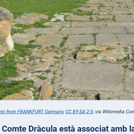
ato from FRANKFURT, Germany
,
CC BY-SA 2.0
, via Wikimedia C
l Comte Dràcula està associat amb la 