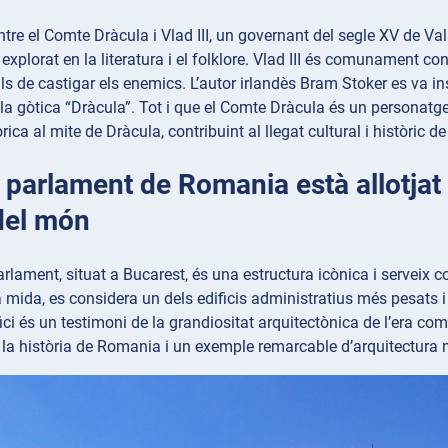
tre el Comte Dràcula i Vlad III, un governant del segle XV de Va
t explorat en la literatura i el folklore. Vlad III és comunament
s de castigar els enemics. L’autor irlandès Bram Stoker es va insp
a gòtica “Dràcula”. Tot i que el Comte Dràcula és un personatge 
ica al mite de Dràcula, contribuint al llegat cultural i històric 
l parlament de Romania està allotjat
del món
arlament, situat a Bucarest, és una estructura icònica i servei
ida, es considera un dels edificis administratius més pesats i
difici és un testimoni de la grandiositat arquitectònica de l’era 
e la història de Romania i un exemple remarcable d’arquitectur