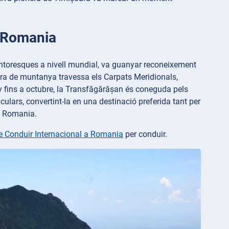
a Romania
intoresques a nivell mundial, va guanyar reconeixement
era de muntanya travessa els Carpats Meridionals,
ny fins a octubre, la Transfăgărășan és coneguda pels
culars, convertint-la en una destinació preferida tant per
de Romania.
e Conduir Internacional a Romania
per conduir.