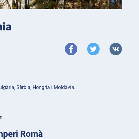
nia
lgària, Sèrbia, Hongria i Moldàvia.
n.
Imperi Romà