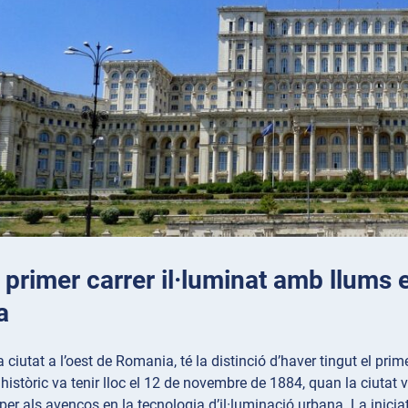
l primer carrer il·luminat amb llums 
a
 ciutat a l’oest de Romania, té la distinció d’haver tingut el prim
istòric va tenir lloc el 12 de novembre de 1884, quan la ciutat va 
 per als avenços en la tecnologia d’il·luminació urbana. La ini