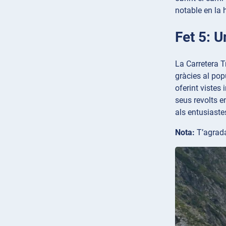
notable en la h
Fet 5: 
La Carretera T
gràcies al po
oferint vistes
seus revolts e
als entusiaste
Nota:
T’agrada