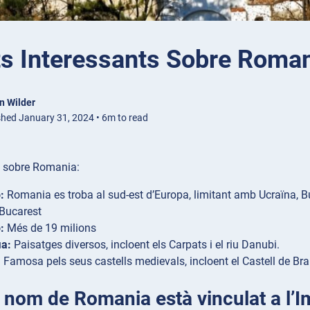
ts Interessants Sobre Roma
n Wilder
shed January 31, 2024 • 6m to read
 sobre Romania:
:
Romania es troba al sud-est d’Europa, limitant amb Ucraïna, Bu
Bucarest
:
Més de 19 milions
ia:
Paisatges diversos, incloent els Carpats i el riu Danubi.
:
Famosa pels seus castells medievals, incloent el Castell de Bra
El nom de Romania està vinculat a l’