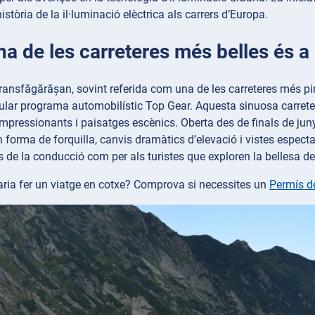
istòria de la il·luminació elèctrica als carrers d’Europa.
Una de les carreteres més belles és 
ransfăgărășan, sovint referida com una de les carreteres més p
pular programa automobilístic Top Gear. Aquesta sinuosa carret
 impressionants i paisatges escènics. Oberta des de finals de ju
n forma de forquilla, canvis dramàtics d’elevació i vistes especta
s de la conducció com per als turistes que exploren la bellesa 
ria fer un viatge en cotxe? Comprova si necessites un
Permís d