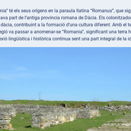
a” té els seus orígens en la paraula llatina “Romanus”, que signi
a part de l’antiga província romana de Dàcia. Els colonitzador
 dàcia, contribuint a la formació d’una cultura diferent. Amb el 
egió va passar a anomenar-se “Romania”, significant una terra 
ió lingüística i històrica continua sent una part integral de la 