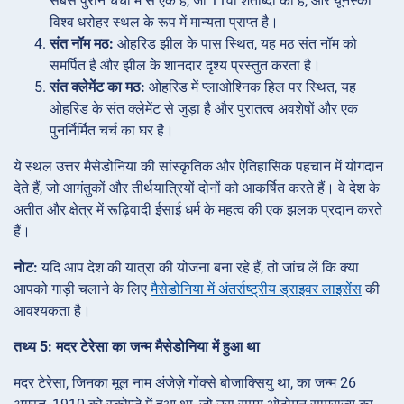
सबसे पुराने चर्चों में से एक है, जो 11वीं शताब्दी का है, और यूनेस्को
विश्व धरोहर स्थल के रूप में मान्यता प्राप्त है।
संत नॉम मठ:
ओहरिड झील के पास स्थित, यह मठ संत नॉम को
समर्पित है और झील के शानदार दृश्य प्रस्तुत करता है।
संत क्लेमेंट का मठ:
ओहरिड में प्लाओश्निक हिल पर स्थित, यह
ओहरिड के संत क्लेमेंट से जुड़ा है और पुरातत्व अवशेषों और एक
पुनर्निर्मित चर्च का घर है।
ये स्थल उत्तर मैसेडोनिया की सांस्कृतिक और ऐतिहासिक पहचान में योगदान
देते हैं, जो आगंतुकों और तीर्थयात्रियों दोनों को आकर्षित करते हैं। वे देश के
अतीत और क्षेत्र में रूढ़िवादी ईसाई धर्म के महत्व की एक झलक प्रदान करते
हैं।
नोट:
यदि आप देश की यात्रा की योजना बना रहे हैं, तो जांच लें कि क्या
आपको गाड़ी चलाने के लिए
मैसेडोनिया में अंतर्राष्ट्रीय ड्राइवर लाइसेंस
की
आवश्यकता है।
तथ्य 5: मदर टेरेसा का जन्म मैसेडोनिया में हुआ था
मदर टेरेसा, जिनका मूल नाम अंजेज़े गोंक्से बोजाक्सियु था, का जन्म 26