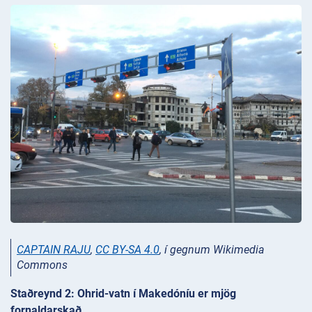
CAPTAIN RAJU
,
CC BY-SA 4.0
, í gegnum Wikimedia
Commons
Staðreynd 2: Ohrid-vatn í Makedóníu er mjög
fornaldarskað