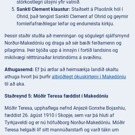
stórkostlegri útsýni yfir vatnið.
Sankti Clement klaustur:
Staðsett á Plaošnik hól í
Ohrid, það tengist Sankti Clement af Ohrid og geymir
fornleifafræðilegar leifar og endurreista kirkju.
Þessir staðir stuðla að menningar- og sögulegri sjálfsmynd
Norður-Makedóníu og draga að sér bæði ferðamenn og
pílagríma. Þeir bjóða upp á innsýn í fortíð landsins og
mikilvægi rétttrúnaðar kristindóms á svæðinu.
Athugasemd:
Ef þú ætlar að heimsækja landið skaltu
athuga hvort þú þurfir
alþjóðlegt ökuskírteini í Makedóníu
til að aka.
Staðreynd 5: Móðir Teresa fæddist í Makedóníu
Móðir Teresa, upphaflega nefnd Anjezë Gonxhe Bojaxhiu,
fæddist 26. ágúst 1910 í Skopje, sem var þá hluti af
Tyrkjaveldi og er nú höfuðborg Norður-Makedóníu. Móðir
Teresa helgaði líf sitt mannúðarstarfi og varð tákn um