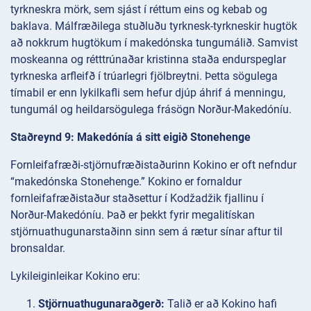
tyrkneskra mörk, sem sjást í réttum eins og kebab og
baklava. Málfræðilega stuðluðu tyrknesk-tyrkneskir hugtök
að nokkrum hugtökum í makedónska tungumálið. Samvist
moskeanna og rétttrúnaðar kristinna staða endurspeglar
tyrkneska arfleifð í trúarlegri fjölbreytni. Þetta sögulega
tímabil er enn lykilkafli sem hefur djúp áhrif á menningu,
tungumál og heildarsögulega frásögn Norður-Makedóníu.
Staðreynd 9: Makedónía á sitt eigið Stonehenge
Fornleifafræði-stjörnufræðistaðurinn Kokino er oft nefndur
“makedónska Stonehenge.” Kokino er fornaldur
fornleifafræðistaður staðsettur í Kodžadžik fjallinu í
Norður-Makedóníu. Það er þekkt fyrir megalitískan
stjörnuathugunarstaðinn sinn sem á rætur sínar aftur til
bronsaldar.
Lykileiginleikar Kokino eru:
Stjörnuathugunaraðgerð:
Talið er að Kokino hafi