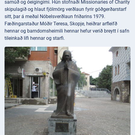
samúð og óeigingirni. Hún stofnaði Missionaries of Charity
skipulagið og hlaut fjölmörg verðlaun fyrir góðgerðarstarf
sitt, þar á meðal Nóbelsverðlaun friðarins 1979.
Fæðingarstaður Móðir Teresa, Skopje, heiðrar arfleifð
hennar og barndomsheimili hennar hefur verið breytt í safn
tileinkað lífi hennar og starfi.