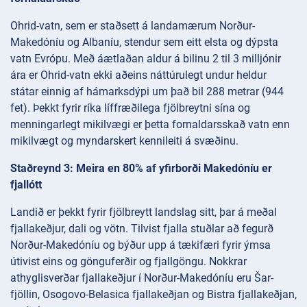
Ohrid-vatn, sem er staðsett á landamærum Norður-
Makedóníu og Albaníu, stendur sem eitt elsta og dýpsta
vatn Evrópu. Með áætlaðan aldur á bilinu 2 til 3 milljónir
ára er Ohrid-vatn ekki aðeins náttúrulegt undur heldur
státar einnig af hámarksdýpi um það bil 288 metrar (944
fet). Þekkt fyrir ríka líffræðilega fjölbreytni sína og
menningarlegt mikilvægi er þetta fornaldarsskað vatn enn
mikilvægt og myndarskert kennileiti á svæðinu.
Staðreynd 3: Meira en 80% af yfirborði Makedóníu er
fjallótt
Landið er þekkt fyrir fjölbreytt landslag sitt, þar á meðal
fjallakeðjur, dali og vötn. Tilvist fjalla stuðlar að fegurð
Norður-Makedóníu og býður upp á tækifæri fyrir ýmsa
útivist eins og gönguferðir og fjallgöngu. Nokkrar
athyglisverðar fjallakeðjur í Norður-Makedóníu eru Šar-
fjöllin, Osogovo-Belasica fjallakeðjan og Bistra fjallakeðjan,