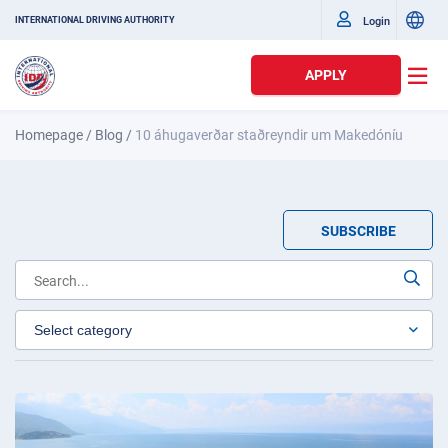
Login
INTERNATIONAL DRIVING AUTHORITY
APPLY
Homepage
/
Blog
/
10 áhugaverðar staðreyndir um Makedóníu
SUBSCRIBE