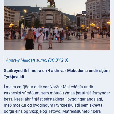
Andrew Milligan sumo
,
(CC BY 2.0)
Staðreynd 8: Í meira en 4 aldir var Makedónía undir stjórn
Tyrkjaveldi
Í meira en fjögur aldir var Norður-Makedónía undir
tyrkneskri yfirráðum, sem mótuðu ýmsa þætti sjálfsmyndar
þess. Þessi áhrif sjást sérstaklega í byggingarlandslagi,
með moskur og byggingum í tyrknesku stíl sem skreyta
borgir eins og Skopje og Tetovo. Matreiðsluhefðir bera