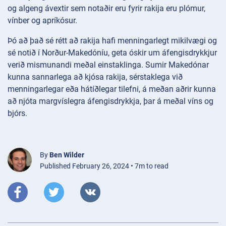
og algeng ávextir sem notaðir eru fyrir rakija eru plómur,
vínber og apríkósur.
Þó að það sé rétt að rakija hafi menningarlegt mikilvægi og
sé notið í Norður-Makedóníu, geta óskir um áfengisdrykkjur
verið mismunandi meðal einstaklinga. Sumir Makedónar
kunna sannarlega að kjósa rakija, sérstaklega við
menningarlegar eða hátíðlegar tilefni, á meðan aðrir kunna
að njóta margvíslegra áfengisdrykkja, þar á meðal víns og
bjórs.
By
Ben Wilder
Published February 26, 2024 • 7m to read