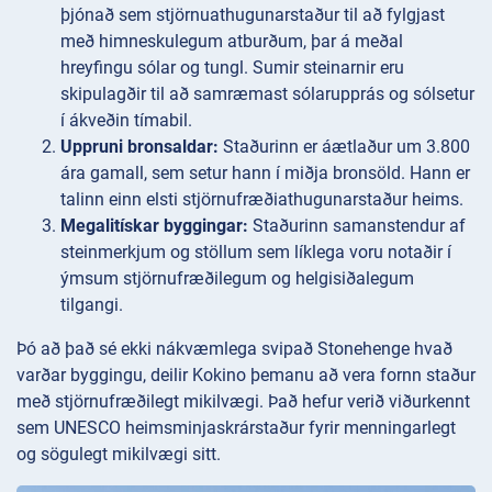
þjónað sem stjörnuathugunarstaður til að fylgjast
með himneskulegum atburðum, þar á meðal
hreyfingu sólar og tungl. Sumir steinarnir eru
skipulagðir til að samræmast sólarupprás og sólsetur
í ákveðin tímabil.
Uppruni bronsaldar:
Staðurinn er áætlaður um 3.800
ára gamall, sem setur hann í miðja bronsöld. Hann er
talinn einn elsti stjörnufræðiathugunarstaður heims.
Megalitískar byggingar:
Staðurinn samanstendur af
steinmerkjum og stöllum sem líklega voru notaðir í
ýmsum stjörnufræðilegum og helgisiðalegum
tilgangi.
Þó að það sé ekki nákvæmlega svipað Stonehenge hvað
varðar byggingu, deilir Kokino þemanu að vera fornn staður
með stjörnufræðilegt mikilvægi. Það hefur verið viðurkennt
sem UNESCO heimsminjaskrárstaður fyrir menningarlegt
og sögulegt mikilvægi sitt.