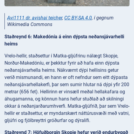
Avi1111 dr. avishai teicher
,
CC BY-SA 4.0
, í gegnum
Wikimedia Commons
Staðreynd 6: Makedónía á einn dýpsta neðansjávarhelli
heims
Vrelo-hellir, staðsettur í Matka-gljúfrinu nálægt Skopje,
Norður-Makedóníu, er þekktur fyrir að hafa einn dýpsta
neðansjávarhella heims. Nákvæmt dýpi hellisins getur
verið mismunandi, en hann er oft nefndur sem eitt dýpasta
neðansjávarhellakerfi, þar sem sumir hlutar ná dýpi yfir 200
metrar (656 fet). Hellirinn er vinsæll meðal hellakafara og
áhugamanna, og könnun hans hefur stuðlað að skilningi
okkar á neðanjarðarumhverfi. Matka-gljúfrið, þar sem Vrelo-
hellir er staðsettur, er myndarskært náttúrusvæði með vatni,
gljúfri og fjölbreyttri gróðurfar og dýralífi.
Staðreynd 7: Höfuðborgin Skopje hefur verið endurbyggð