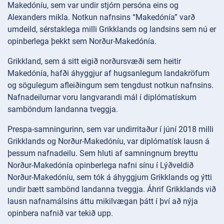
Makedóníu, sem var undir stjórn persóna eins og
Alexanders mikla. Notkun nafnsins “Makedónía” varð
umdeild, sérstaklega milli Grikklands og landsins sem nú er
opinberlega þekkt sem Norður-Makedónía.
Grikkland, sem á sitt eigið norðursvæði sem heitir
Makedónía, hafði áhyggjur af hugsanlegum landakröfum
og sögulegum afleiðingum sem tengdust notkun nafnsins.
Nafnadeilurnar voru langvarandi mál í diplómatískum
samböndum landanna tveggja.
Prespa-samningurinn, sem var undirritaður í júní 2018 milli
Grikklands og Norður-Makedóníu, var diplómatísk lausn á
þessum nafnadeilu. Sem hluti af samningnum breyttu
Norður-Makedónía opinberlega nafni sínu í Lýðveldið
Norður-Makedóníu, sem tók á áhyggjum Grikklands og ýtti
undir bætt sambönd landanna tveggja. Áhrif Grikklands við
lausn nafnamálsins áttu mikilvægan þátt í því að nýja
opinbera nafnið var tekið upp.