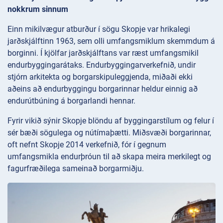
nokkrum sinnum
Einn mikilvægur atburður í sögu Skopje var hrikalegi
jarðskjálftinn 1963, sem olli umfangsmiklum skemmdum á
borginni. Í kjölfar jarðskjálftans var ræst umfangsmikil
endurbyggingarátaks. Endurbyggingarverkefnið, undir
stjórn arkitekta og borgarskipuleggjenda, miðaði ekki
aðeins að endurbyggingu borgarinnar heldur einnig að
endurútbúning á borgarlandi hennar.
Fyrir vikið sýnir Skopje blöndu af byggingarstílum og felur í
sér bæði sögulega og nútímaþætti. Miðsvæði borgarinnar,
oft nefnt Skopje 2014 verkefnið, fór í gegnum
umfangsmikla endurþróun til að skapa meira merkilegt og
fagurfræðilega sameinað borgarmiðju.