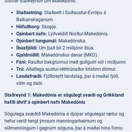
Stuttar staðreyndir um Makedóníu:
Staðsetning:
Staðsett í Suðaustur-Evrópu á
Balkanskaganum.
Höfuðborg:
Skopje.
Opinbert nafn:
Lýðveldið Norður-Makedónía.
Opinbert tungumál:
Makedónska.
Íbúafjöldi:
Um það bil 2 milljónir íbúa.
Gjaldmiðill:
Makedónskur denar (MKD).
Fáni:
Rauður bakgrunnur með gullgulri sól í miðjunni.
Trú:
Aðallega austur-rétttrúnaður kristinn dómur.
Landafræði:
Fjölbreytt landslag, þar á meðal fjöll,
vötn og dalir.
Staðreynd 1: Makedónía er sögulegt svæði og Grikkland
hafði áhrif á opinbert nafn Makedóníu
Sögulega svæðið Makedónía á djúpar sögulegar rætur og
hefur verið tengt ýmsum menningarheimum og
siðmenningum í gegnum söguna, þar á meðal hina fornu