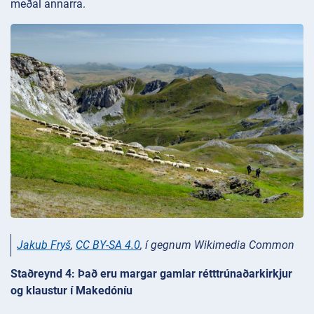
meðal annarra.
Jakub Fryš
,
CC BY-SA 4.0
, í gegnum Wikimedia Common
Staðreynd 4: Það eru margar gamlar rétttrúnaðarkirkjur
og klaustur í Makedóníu