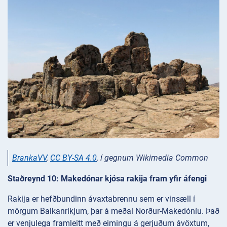
BrankaVV
,
CC BY-SA 4.0
, í gegnum Wikimedia Common
Staðreynd 10: Makedónar kjósa rakija fram yfir áfengi
Rakija er hefðbundinn ávaxtabrennu sem er vinsæll í
mörgum Balkanríkjum, þar á meðal Norður-Makedóníu. Það
er venjulega framleitt með eimingu á gerjuðum ávöxtum,