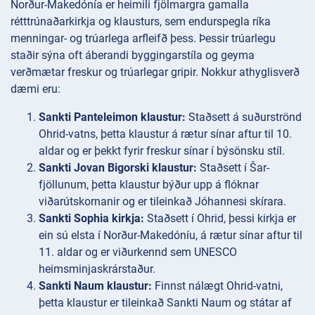
Norður-Makedónía er heimili fjölmargra gamalla
rétttrúnaðarkirkja og klausturs, sem endurspegla ríka
menningar- og trúarlega arfleifð þess. Þessir trúarlegu
staðir sýna oft áberandi byggingarstíla og geyma
verðmætar freskur og trúarlegar gripir. Nokkur athyglisverð
dæmi eru:
Sankti Panteleimon klaustur:
Staðsett á suðurströnd
Ohrid-vatns, þetta klaustur á rætur sínar aftur til 10.
aldar og er þekkt fyrir freskur sínar í býsönsku stíl.
Sankti Jovan Bigorski klaustur:
Staðsett í Šar-
fjöllunum, þetta klaustur býður upp á flóknar
viðarútskornanir og er tileinkað Jóhannesi skírara.
Sankti Sophia kirkja:
Staðsett í Ohrid, þessi kirkja er
ein sú elsta í Norður-Makedóníu, á rætur sínar aftur til
11. aldar og er viðurkennd sem UNESCO
heimsminjaskrárstaður.
Sankti Naum klaustur:
Finnst nálægt Ohrid-vatni,
þetta klaustur er tileinkað Sankti Naum og státar af