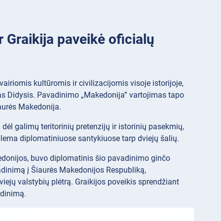
r Graikija paveikė oficialų
airiomis kultūromis ir civilizacijomis visoje istorijoje,
as Didysis. Pavadinimo „Makedonija” vartojimas tapo
Šiaurės Makedonija.
dėl galimų teritorinių pretenzijų ir istorinių pasekmių,
lema diplomatiniuose santykiuose tarp dviejų šalių.
kedonijos, buvo diplomatinis šio pavadinimo ginčo
adinimą į Šiaurės Makedonijos Respubliką,
iejų valstybių plėtrą. Graikijos poveikis sprendžiant
adinimą.