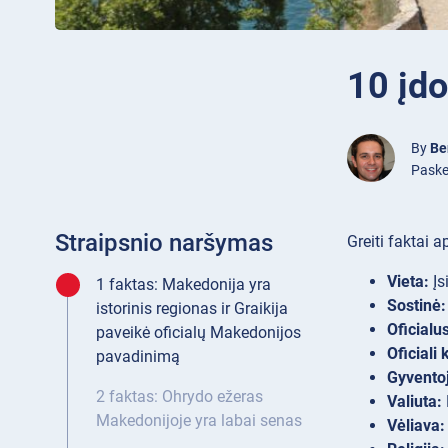
10 įd
By
Be
Paske
Straipsnio naršymas
Greiti faktai 
Vieta:
Įs
1 faktas: Makedonija yra
Sostinė:
istorinis regionas ir Graikija
Oficialu
paveikė oficialų Makedonijos
Oficiali 
pavadinimą
Gyventoj
2 faktas: Ohrydo ežeras
Valiuta:
Makedonijoje yra labai senas
Vėliava: