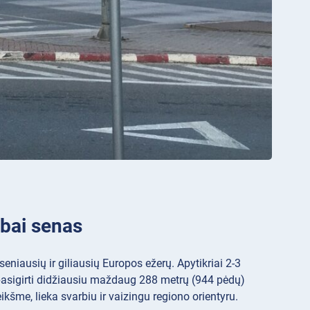
abai senas
eniausių ir giliausių Europos ežerų. Apytikriai 2-3
 pasigirti didžiausiu maždaug 288 metrų (944 pėdų)
eikšme, lieka svarbiu ir vaizingu regiono orientyru.