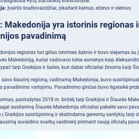
Daugiausia Rytų stačiatikių krikščionybė.
ja:
Įvairūs kraštovaizdžiai, įskaitant kalnus, ežerus ir slėnius.
: Makedonija yra istorinis regionas i
ijos pavadinimą
onijos regionas turi gilias istorines šaknis ir buvo siejamas su įv
ovės Makedoniją, kuriai vadovavo tokie asmenys kaip Aleksandr
 ypač tarp Graikijos ir šalies, kuri dabar oficialiai žinoma kaip 
nti savo šiaurinį regioną, vadinamą Makedonija, buvo susirūpinusi 
io pavadinimo vartojimu. Pavadinimo ginčas buvo ilgalaikė prob
rimas, pasirašytas 2018 m. birželį tarp Graikijos ir Šiaurės Ma
agal susitarimą Šiaurės Makedonija oficialiai pakeitė savo pav
į Graikijos susirūpinimą ir skatindama geresnių santykių tarp dv
ausimą suvaidino svarbų vaidmenį priimant naują oficialų pav