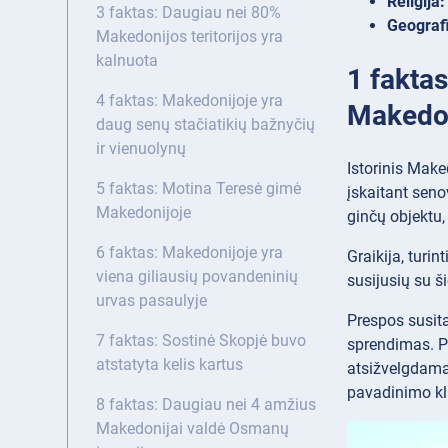
Religija:
3 faktas: Daugiau nei 80%
Geografi
Makedonijos teritorijos yra
kalnuota
1 faktas
4 faktas: Makedonijoje yra
Makedon
daug senų stačiatikių bažnyčių
ir vienuolynų
Istorinis Maked
5 faktas: Motina Teresė gimė
įskaitant sen
Makedonijoje
ginčų objektu,
6 faktas: Makedonijoje yra
Graikija, turi
viena giliausių povandeninių
susijusių su š
urvas pasaulyje
Prespos susita
7 faktas: Sostinė Skopjė buvo
sprendimas. P
atstatyta kelis kartus
atsižvelgdama 
pavadinimo kl
8 faktas: Daugiau nei 4 amžius
Makedonijai valdė Osmanų