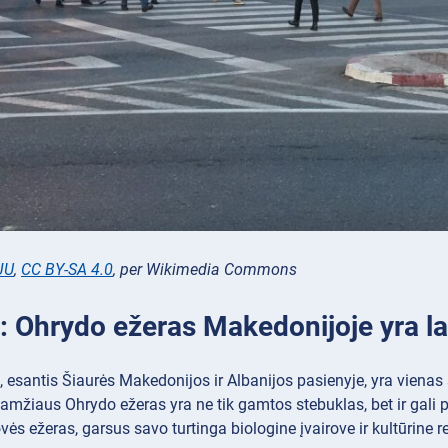
JU
,
CC BY-SA 4.0
, per Wikimedia Commons
s: Ohrydo ežeras Makedonijoje yra l
 esantis Šiaurės Makedonijos ir Albanijos pasienyje, yra vienas s
amžiaus Ohrydo ežeras yra ne tik gamtos stebuklas, bet ir gali
vės ežeras, garsus savo turtinga biologine įvairove ir kultūrine r