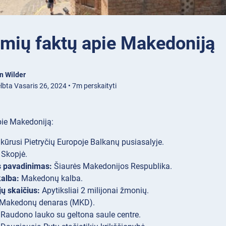
omių faktų apie Makedoniją
n Wilder
lbta Vasaris 26, 2024 • 7m perskaityti
apie Makedoniją:
ikūrusi Pietryčių Europoje Balkanų pusiasalyje.
Skopjė.
s pavadinimas:
Šiaurės Makedonijos Respublika.
kalba:
Makedonų kalba.
ų skaičius:
Apytiksliai 2 milijonai žmonių.
Makedonų denaras (MKD).
Raudono lauko su geltona saule centre.