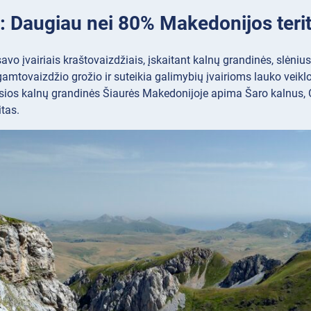
: Daugiau nei 80% Makedonijos terit
savo įvairiais kraštovaizdžiais, įskaitant kalnų grandinės, slėniu
mtovaizdžio grožio ir suteikia galimybių įvairioms lauko veiklo
sios kalnų grandinės Šiaurės Makedonijoje apima Šaro kalnus, O
itas.