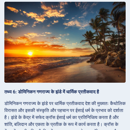
तथ्य 6: डोमिनिकन गणराज्य के झंडे में धार्मिक प्रतीकवाद है
डोमिनिकन गणराज्य के झंडे पर धार्मिक प्रतीकवाद देश की मुख्यतः कैथोलिक
विरासत और इसकी संस्कृति और पहचान पर ईसाई धर्म के प्रभाव को दर्शाता
है। झंडे के केंद्र में सफेद क्रॉस ईसाई धर्म का प्रतिनिधित्व करता है और
शांति, बलिदान और एकता के प्रतीक के रूप में कार्य करता है। क्रॉस के