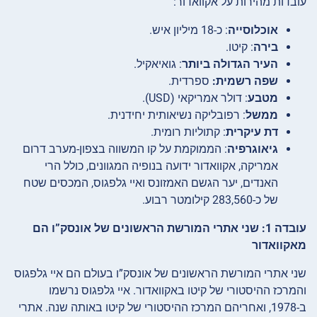
עובדות מהירות על אקוואדור:
אוכלוסייה
: כ-18 מיליון איש.
בירה
: קיטו.
העיר הגדולה ביותר
: גואיאקיל.
שפה רשמית:
ספרדית.
מטבע
: דולר אמריקאי (USD).
ממשל
: רפובליקה נשיאותית יחידנית.
דת עיקרית
: קתוליות רומית.
גיאוגרפיה
: הממוקמת על קו המשווה בצפון-מערב דרום
אמריקה, אקוואדור ידועה בנופיה המגוונים, כולל הרי
האנדים, יער הגשם האמזונס ואיי גלפגוס, המכסים שטח
של כ-283,560 קילומטר רבוע.
עובדה 1: שני אתרי המורשת הראשונים של אונסק”ו הם
מאקוואדור
שני אתרי המורשת הראשונים של אונסק”ו בעולם הם איי גלפגוס
והמרכז ההיסטורי של קיטו באקוואדור. איי גלפגוס נרשמו
ב-1978, ואחריהם המרכז ההיסטורי של קיטו באותה שנה. אתרי