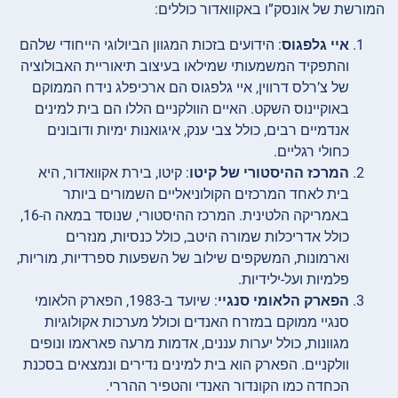
המורשת של אונסק”ו באקוואדור כוללים:
איי גלפגוס
: הידועים בזכות המגוון הביולוגי הייחודי שלהם
והתפקיד המשמעותי שמילאו בעיצוב תיאוריית האבולוציה
של צ’רלס דרווין, איי גלפגוס הם ארכיפלג נידח הממוקם
באוקיינוס השקט. האיים הוולקניים הללו הם בית למינים
אנדמיים רבים, כולל צבי ענק, איגואנות ימיות ודובונים
כחולי רגליים.
המרכז ההיסטורי של קיטו
: קיטו, בירת אקוואדור, היא
בית לאחד המרכזים הקולוניאליים השמורים ביותר
באמריקה הלטינית. המרכז ההיסטורי, שנוסד במאה ה-16,
כולל אדריכלות שמורה היטב, כולל כנסיות, מנזרים
וארמונות, המשקפים שילוב של השפעות ספרדיות, מוריות,
פלמיות ועל-ילידיות.
הפארק הלאומי סנגיי
: שיועד ב-1983, הפארק הלאומי
סנגיי ממוקם במזרח האנדים וכולל מערכות אקולוגיות
מגוונות, כולל יערות עננים, אדמות מרעה פאראמו ונופים
וולקניים. הפארק הוא בית למינים נדירים ונמצאים בסכנת
הכחדה כמו הקונדור האנדי והטפיר ההררי.