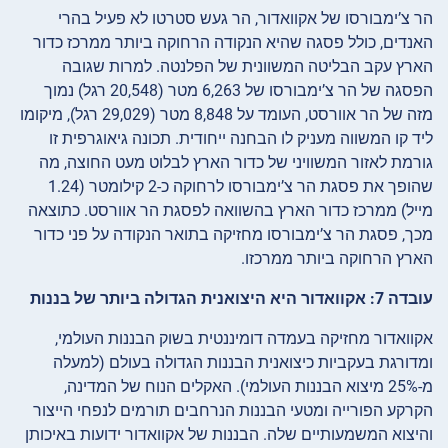
הר צ’ימבורסו של אקוואדור, הר געש סטרטו לא פעיל בהרי
האנדים, כולל פסגה שהיא הנקודה הרחוקה ביותר ממרכז כדור
הארץ עקב הבליטה המשוונית של הפלנטה. למרות שגובה
הפסגה של הר צ’ימבורסו של 6,263 מטר (20,548 רגל) נמוך
מזה של הר אוורסט, העומד על 8,848 מטר (29,029 רגל), מיקומו
ליד קו המשווה מעניק לו הבחנה ייחודית. תכונה גיאוגרפית זו
גורמת לאזור המשוויני של כדור הארץ לבלוט מעט החוצה, מה
שהופך את פסגת הר צ’ימבורסו לרחוקה כ-2 קילומטר (1.24
מייל) ממרכז כדור הארץ בהשוואה לפסגת הר אוורסט. כתוצאה
מכך, פסגת הר צ’ימבורסו מחזיקה בתואר הנקודה על פני כדור
הארץ הרחוקה ביותר ממרכזו.
עובדה 7: אקוואדור היא היצואנית הגדולה ביותר של בננות
אקוואדור מחזיקה בעמדה דומיננטית בשוק הבננות העולמי,
ומדורגת בעקביות כיצואנית הבננות הגדולה בעולם (למעלה
מ-25% מיצוא הבננות העולמי). האקלים הנוח של המדינה,
הקרקע הפורייה ומטעי הבננות הנרחבים תורמים לנפחי הייצור
והיצוא המשמעותיים שלה. הבננות של אקוואדור ידועות באיכותן