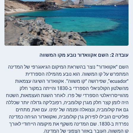
עובדה 2: השם אקוואדור נובע מקו המשווה
השם “אקוואדור” נוצר בהשראת המיקום הגיאוגרפי של המדינה
המתפרש על קו המשווה. הוא נובע מהמילה הספרדית
“ecuador”, שפירושה “קו משווה”. אקוואדור השיגה עצמאות
מהשלטון הקולוניאלי הספרדי ב-1830 והייתה במקור חלק
מהווייסרויאלטי הספרדי של פרו. לאחר השגת העצמאות, השטח
היה לזמן קצר חלק מגרן קולומביה, רפובליקה גדולה יותר שכללה
גם את קולומביה, ונצואלה ופנמה של ימינו. עם זאת, מתחים
פוליטיים הובילו לפירוק גרן קולומביה, ואקוואדור הגיחה כמדינה
נפרדת ב-1830. שם המדינה משקף את מיקומה הייחודי לאורך
קו המשווה, העובר באזור הצפוני של המדינה.