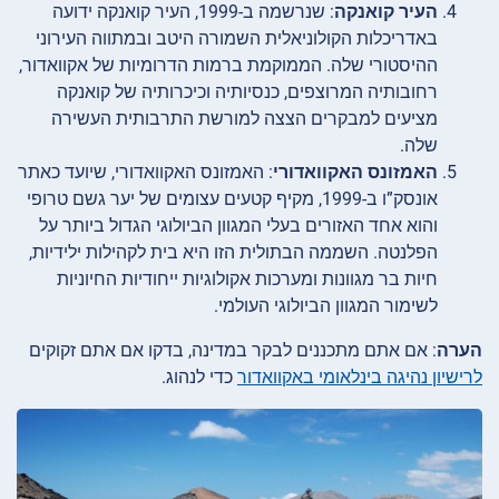
העיר קואנקה
: שנרשמה ב-1999, העיר קואנקה ידועה
באדריכלות הקולוניאלית השמורה היטב ובמתווה העירוני
ההיסטורי שלה. הממוקמת ברמות הדרומיות של אקוואדור,
רחובותיה המרוצפים, כנסיותיה וכיכרותיה של קואנקה
מציעים למבקרים הצצה למורשת התרבותית העשירה
שלה.
האמזונס האקוואדורי
: האמזונס האקוואדורי, שיועד כאתר
אונסק”ו ב-1999, מקיף קטעים עצומים של יער גשם טרופי
והוא אחד האזורים בעלי המגוון הביולוגי הגדול ביותר על
הפלנטה. השממה הבתולית הזו היא בית לקהילות ילידיות,
חיות בר מגוונות ומערכות אקולוגיות ייחודיות החיוניות
לשימור המגוון הביולוגי העולמי.
הערה
: אם אתם מתכננים לבקר במדינה, בדקו אם אתם זקוקים
לרישיון נהיגה בינלאומי באקוואדור
כדי לנהוג.