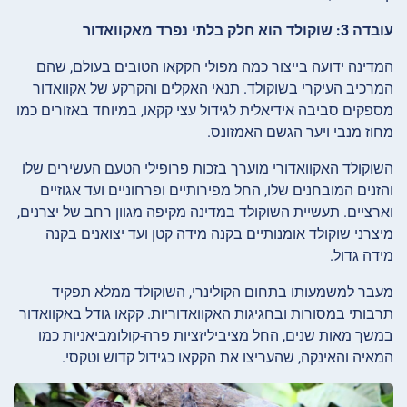
עובדה 3: שוקולד הוא חלק בלתי נפרד מאקוואדור
המדינה ידועה בייצור כמה מפולי הקקאו הטובים בעולם, שהם
המרכיב העיקרי בשוקולד. תנאי האקלים והקרקע של אקוואדור
מספקים סביבה אידיאלית לגידול עצי קקאו, במיוחד באזורים כמו
מחוז מנבי ויער הגשם האמזונס.
השוקולד האקוואדורי מוערך בזכות פרופילי הטעם העשירים שלו
והזנים המובחנים שלו, החל מפירותיים ופרחוניים ועד אגוזיים
וארציים. תעשיית השוקולד במדינה מקיפה מגוון רחב של יצרנים,
מיצרני שוקולד אומנותיים בקנה מידה קטן ועד יצואנים בקנה
מידה גדול.
מעבר למשמעותו בתחום הקולינרי, השוקולד ממלא תפקיד
תרבותי במסורות ובחגיגות האקוואדוריות. קקאו גודל באקוואדור
במשך מאות שנים, החל מציביליזציות פרה-קולומביאניות כמו
המאיה והאינקה, שהעריצו את הקקאו כגידול קדוש וטקסי.