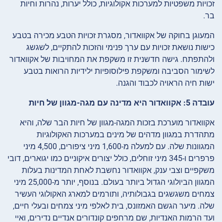
זכויות משפטיות למערכות אקולוגיות, כולל יערות, נהרות וחיות
בר.
המעוגן בחוקה של אקוואדור, מסגרת זכויות הטבע מכירה בטבע
כישות נושאת זכויות עם ערך פנימי והזכות להתקיים, לשגשג
ולהתפתח. גישה חדשנית זו משקפת את המחויבות של אקוואדור
לשימור הסביבה ומשקפת פילוסופיות ילידיות הרואות בטבע
ישות חיה הראויה לכבוד והגנה.
עובדה 5: אקוואדור היא מדינה עם מגה-מגוון של חיות
אקוואדור מוערכת בזכות המגה-מגוון של חיות הבר שלה, והיא
מתהדרת במגוון מדהים של מינים במערכות האקולוגיות
המגוונות שלה. עם למעלה מ-1,600 מיני ציפורים, 4,500 מיני
פרפרים ו-345 מיני זוחלים, כולל יצורים איקוניים כמו יגוארים, דובי
משקפיים וצבי ענק, אקוואדור נחשבת לאחת המדינות בעלות
המגוון הביולוגי הגדול ביותר בעולם. בנוסף, יותר מ-25,000 מיני
צמחים משגשגים בגבולותיה, ותורמים למארג האקולוגי העשיר
שלה. מיער הגשם האמזונס, בית לאלפי מיני צמחים ובעלי חיים,
ועד הרמות האנדיות, שם מרחפים קונדורים אנדיים נדירים, ואיי