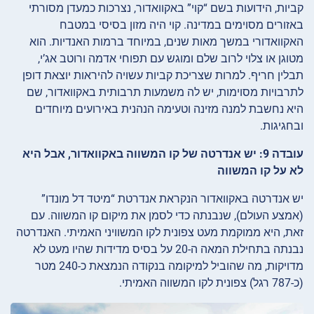
קביות, הידועות בשם “קוי” באקוואדור, נצרכות כמעדן מסורתי
באזורים מסוימים במדינה. קוי היה מזון בסיסי במטבח
האקוואדורי במשך מאות שנים, במיוחד ברמות האנדיות. הוא
מטוגן או צלוי לרוב שלם ומוגש עם תפוחי אדמה ורוטב אג’י,
תבלין חריף. למרות שצריכת קביות עשויה להיראות יוצאת דופן
לתרבויות מסוימות, יש לה משמעות תרבותית באקוואדור, שם
היא נחשבת למנה מזינה וטעימה הנהנית באירועים מיוחדים
ובחגיגות.
עובדה 9: יש אנדרטה של קו המשווה באקוואדור, אבל היא
לא על קו המשווה
יש אנדרטה באקוואדור הנקראת אנדרטת “מיטד דל מונדו”
(אמצע העולם), שנבנתה כדי לסמן את מיקום קו המשווה. עם
זאת, היא ממוקמת מעט צפונית לקו המשוויני האמיתי. האנדרטה
נבנתה בתחילת המאה ה-20 על בסיס מדידות שהיו מעט לא
מדויקות, מה שהוביל למיקומה בנקודה הנמצאת כ-240 מטר
(כ-787 רגל) צפונית לקו המשווה האמיתי.