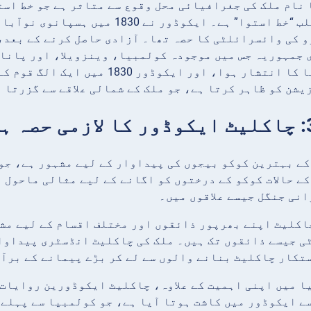
ہے، جس کا مطلب “خط استوا” ہے۔ ایک
 کی وائسرائلٹی کا حصہ تھا۔ آزادی حاصل کرنے کے بعد، 
 جمہوریہ جس میں موجودہ کولمبیا، وینزویلا، اور پانام
گران کولمبیا کا انتشار ہوا، اور
یشن کو ظاہر کرتا ہے، جو ملک کے شمالی علاقے سے گزرتا 
کے بہترین کوکو بیجوں کی پیداوار کے لیے مشہور ہے، جو
کے حالات کوکو کے درختوں کو اگانے کے لیے مثالی ماحول 
نی جنگل جیسے علاقوں میں۔
کلیٹ اپنے بھرپور ذائقوں اور مختلف اقسام کے لیے مشہ
ی جیسے ذائقوں تک ہیں۔ ملک کی چاکلیٹ انڈسٹری پیداوا
تکار چاکلیٹ بنانے والوں سے لے کر بڑے پیمانے کے برآ
ا میں اپنی اہمیت کے علاوہ، چاکلیٹ ایکوڈورین روایات
ے ایکوڈور میں کاشت ہوتا آیا ہے، جو کولمبیا سے پہلے 