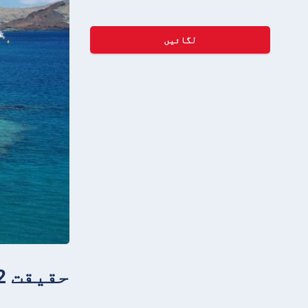
لگائیں
حقیقت 2: ایکوڈور کا نام خط استوا سے آیا ہے