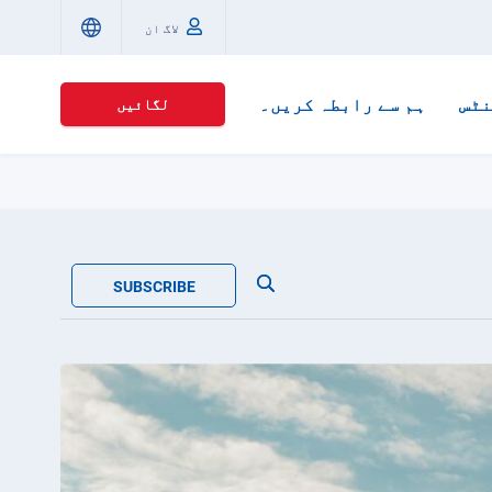
لاگ ان
ٹس
ہم سے رابطہ کریں۔
لگائیں
SUBSCRIBE