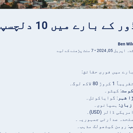
ے بارے میں 10 دلچسپ حقائق
Ben Wil
0, 2024 • 7 منٹ پڑھنے کے لیے
ارے میں فوری حقائق:
یباً 1 کروڑ 80 لاکھ لوگ۔
ومت
: کیٹو۔
ا شہر
: گوایاکوئل۔
زبان:
ہسپانوی۔
امریکی ڈالر (USD)۔
متحدہ صدارتی جمہوریہ۔
ب
: رومن کیتھولک مذہب۔