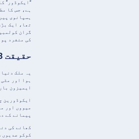
ہسپانوی پیرو
تھا، ایک بڑی
کی منفرد پوز
حقیقت 3: چاکلیٹ ایکوڈور کا لازمی حصہ ہے
یہ ملک دنیا 
ہوا اور مٹی 
ایمیزون بارا
ایکوڈورین چا
میووں اور مٹ
پیمانے کے دس
کھانے کی دنی
کوکو صدیوں س