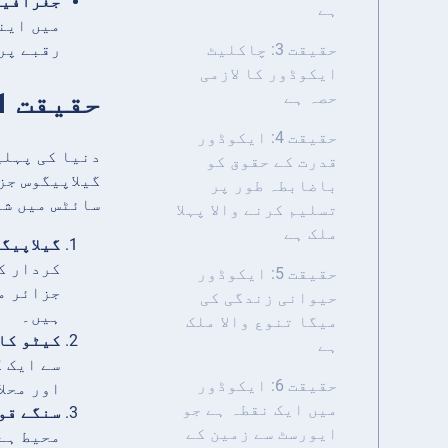
جغرافیہ
ہے
حقیقت 3: چاکلیٹ
رقبے پر 
ایکوڈور کا لازمی
حقیقت 1: پہلی 2 یونیسکو ورلڈ ہیریٹیج سائٹس ایکوڈور سے ہیں
حصہ ہے
حقیقت 4: ایکوڈور
دنیا کی پہلی
قدرت کے حقوق کو
باضابطہ طور پر
سائٹس میں شا
تسلیم کرنے والا پہلا
ملک ہے
گیلاپیگ
کردار ک
حقیقت 5: ایکوڈور
جزائر م
حیوانی زندگی کی
ہیں۔
میگا تنوع والا ملک
کیٹو کا
ہے
حقیقت 6: ایکوڈور
اور محل
میں ایک نقطہ ہے جو
سنگے قو
ایورسٹ سے زمین کے
محیط ہے