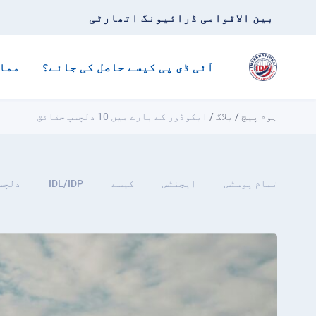
بین الاقوامی ڈرائیونگ اتھارٹی
آئی ڈی پی کیسے حاصل کی جائے؟
مما
ہوم پیج
/
بلاگ
/
ایکوڈور کے بارے میں 10 دلچسپ حقائق
تمام پوسٹس
ایجنٹس
کیسے
IDL/IDP
دلچس