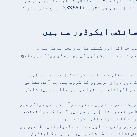
وڈور اپنے متنوع مناظر کے لیے مشہور ہے، جس
میں اینڈیز پہاڑ، ایمیزون بارانی جنگل، اور گیلاپیگوس جزائر شامل ہیں، جو تقریباً 2,83,560 مربع کلومیٹر کے
وس جزائر اور کیٹو کا تاریخی مرکز ہیں۔
 تاریخی مرکز کے بعد۔ ایکوڈور کی یونیسکو ورلڈ ہیریٹیج
کے ارتقاء کے نظریے کو تشکیل دینے میں اہم
 دور دراز جزیروں کا گروپ ہے۔ یہ آتش فشانی
ری اگوانا، اور نیلے پاؤں والے بوبیز شامل
مریکہ میں بہترین محفوظ نوآبادیاتی مراکز میں
 میں محفوظ فن تعمیر شامل ہے، جس میں گرجا گھر، کنونٹ،
رات کا امتزاج ظاہر کرتے ہیں۔
نڈیز میں واقع ہے اور مختلف ماحولیاتی نظاموں پر
تش فشانی مناظر شامل ہیں۔ یہ پارک اینڈین