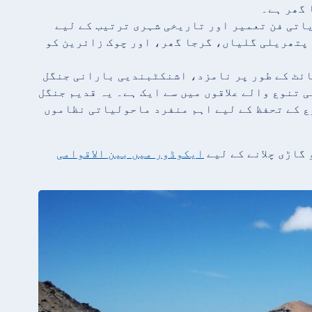
 گھر ہے۔
ادیاتی فن تعمیر اور تاریخی شہری ترتیب کے لیے
 پتھریلی گلیاں، گرجا گھر، اور چوک زائرین کو
 1999 میں یونیسکو سائٹ کے طور پر نامزد، اشنکٹبندیی بارانی جنگل
ی تنوع والے علاقوں میں سے ایک ہے۔ یہ قدیم جنگل
 کے تحفظ کے لیے اہم منفرد ماحولیاتی نظاموں
 گاڑی چلانے کے لیے
ایکوڈور میں بین الاقوامی