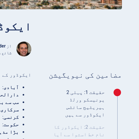
ایکوڈور ک
از
der
شائع شدہ اپریل 5
مضامین کی نیویگیشن
ایکوڈور کے ب
آبادی
: تقر
حقیقت 1: پہلی 2
دارالحک
یونیسکو ورلڈ
سب سے بڑ
ہیریٹیج سائٹس
سرکاری 
ایکوڈور سے ہیں
کرنسی
: 
حکومت
: 
حقیقت 2: ایکوڈور کا
بڑا مذہ
نام خط استوا سے آیا