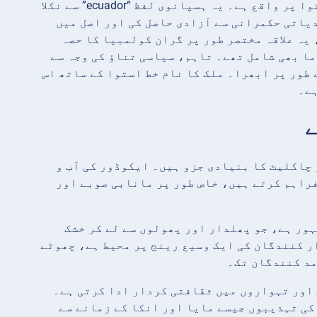
“ایکوڈور” کا نام ملک کی جغرافیائی محل وقوع سے متاثر ہے جو خط استوا پر واقع ہے۔ یہ ہسپانوی لفظ “ecuador” سے نکلا
وڈور نے 1830 میں ہسپانوی نوآبادیاتی حکمرانی سے آزادی حاصل کی اور اصل میں
یہ علاقہ مختصر طور پر گران کولمبیا کا حصہ
ا بھی شامل تھے۔ تاہم، سیاسی تناؤ کی وجہ سے
 ایکوڈور 1830 میں ایک الگ قوم کے طور پر ابھرا۔ ملک کا نام خط استوا کے ساتھ اس
ہے۔
 چاکلیٹ کا بنیادی جزو ہیں۔ ایکوڈور کی آب و
فراہم کرتے ہیں، خاص طور پر مانابی صوبے اور
ور ہے، جو پھلدار اور پھولوں سے لے کر خشک
ر کنندگان کی ایک وسیع رینج پر محیط ہے، چھوٹے
مد کنندگان تک۔
 اور تہواروں میں ثقافتی کردار ادا کرتی ہے۔
کی تہذیبوں جیسے مایا اور انکا کے زمانے سے