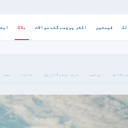
لک
قیمتیں
اکثر پوچھے گئے سوالات
بلاگ
ایجن
پ حقائق
پولیس
درجہ بندی / تاریخ
جائزے
سفر