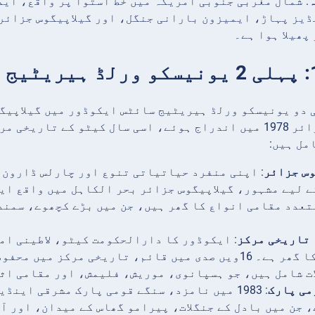
: شمال مغربی جنوبی امریکہ میں خط استوا پر واقع، ایک
پھیلا ہوا ہے۔
 دو یونیسکو ورلڈ ہیریٹیج سائٹس ایکوڈور میں گیلاپیگ
گیلاپیگوس جزائر 1978 میں اندراج ہوئے، اسی سال کیٹو کے
مل ہیں:
وس جزائر
: اپنی منفرد حیاتیاتی تنوع اور چارلس ڈارون 
ے لیے مشہور، گیلاپیگوس جزائر بحر الکاہل میں واقع ایک
تعدد مقامی انواع کا گھر ہیں، جن میں بڑے کچھوے، سمند
 تاریخی مرکز
: ایکوڈور کا دارالحکومت کیٹو، لاطینی ا
سے ایک کا گھر ہے۔ 16ویں صدی میں قائم، تاریخی مرکز
ات شامل ہیں، جو ہسپانوی، موریش، فلیمش، اور مقامی اث
می پارک
: 1983 میں نامزد، سنگے قومی پارک مشرقی ای
، جن میں بادل کے جنگلات، پیرامو گھاس کے میدان، اور آ