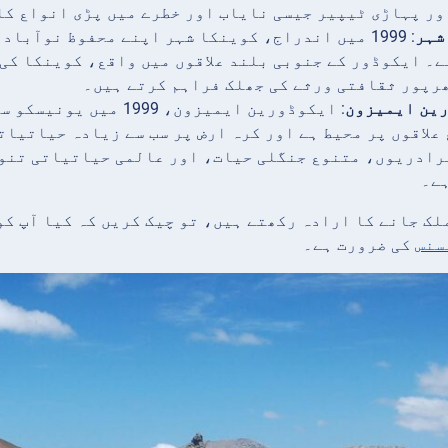
ور پہاڑی ٹیپیر جیسی نایاب اور خطرے میں پڑی انواع کا
شہر
: 1999 میں اندراج، کوینکا شہر اپنے محفوظ نوآب
ے۔ ایکوڈور کے جنوبی بلند علاقوں میں واقع، کوینکا کی
ھرپور ثقافتی ورثے کی جھلک فراہم کرتے ہیں۔
ین ایمیزون
: ایکوڈورین ایمیزون،
علاقوں پر محیط ہے اور کرہ ارض پر سب سے زیادہ حیاتیات
رادریوں، متنوع جنگلی حیات، اور عالمی حیاتیاتی تنوع
ہے۔
ملک جانے کا ارادہ رکھتے ہیں، تو چیک کریں کہ کیا آپ کو
سنس
کی ضرورت ہے۔