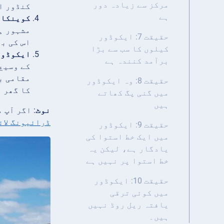
مرکز سے زیادہ دور
کنڈور ا
ہے
کوینکا 
مشہور ہ
حقیقت 7: ایکوڈور
اس کی ب
کیلوں کا سب سے بڑا
ایکوڈور
برآمد کنندہ ہے
کے وسیع 
مقامی ب
حقیقت 8: وہ ایکوڈور
کا گھر 
میں گنی پگ کھاتے
ہیں
نوٹ
: اگر آپ 
ڈرائیونگ لائ
حقیقت 9: ایکوڈور
میں ایک خط استوا کی
یادگار ہے، لیکن یہ
خط استوا پر نہیں ہے
حقیقت 10: ایکوڈور
میں کوئی ترقی
یافتہ ریل روڈ نہیں
ہیں۔