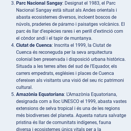
Parc Nacional Sangay
: Designat el 1983, el Parc
Nacional Sangay està situat als Andes orientals i
abasta ecosistemes diversos, incloent boscos de
núvols, praderies de páramo i paisatges volcànics. El
parc és llar d’espècies rares i en perill d’extinció com
el còndor andí i el tapir de muntanya.
Ciutat de Cuenca
: Inscrita el 1999, la Ciutat de
Cuenca és reconeguda per la seva arquitectura
colonial ben preservada i disposició urbana històrica.
Situada a les terres altes del sud de l’Equador, els
carrers empedrats, esglésies i places de Cuenca
ofereixen als visitants una visió del seu ric patrimoni
cultural.
Amazònia Equatoriana
: L’Amazònia Equatoriana,
designada com a lloc UNESCO el 1999, abasta vastes
extensions de selva tropical i és una de les regions
més biodiverses del planeta. Aquesta natura salvatge
pristina és llar de comunitats indígenes, fauna
diversa i ecosistemes únics vitals per a la