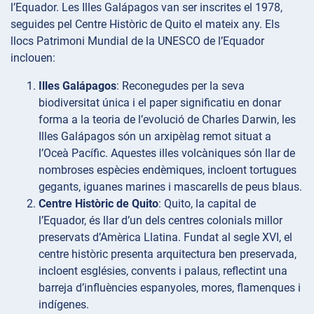
l’Equador. Les Illes Galápagos van ser inscrites el 1978,
seguides pel Centre Històric de Quito el mateix any. Els
llocs Patrimoni Mundial de la UNESCO de l’Equador
inclouen:
Illes Galápagos
: Reconegudes per la seva
biodiversitat única i el paper significatiu en donar
forma a la teoria de l’evolució de Charles Darwin, les
Illes Galápagos són un arxipèlag remot situat a
l’Oceà Pacífic. Aquestes illes volcàniques són llar de
nombroses espècies endèmiques, incloent tortugues
gegants, iguanes marines i mascarells de peus blaus.
Centre Històric de Quito
: Quito, la capital de
l’Equador, és llar d’un dels centres colonials millor
preservats d’Amèrica Llatina. Fundat al segle XVI, el
centre històric presenta arquitectura ben preservada,
incloent esglésies, convents i palaus, reflectint una
barreja d’influències espanyoles, mores, flamenques i
indígenes.