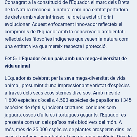
Consagrat a la constitució de l’Equador, el marc dels Drets
de la Natura reconeix la natura com una entitat portadora
de drets amb valor intrínsec i el dret a existir, florir i
evolucionar. Aquest enfocament innovador reflecteix el
compromís de l’Equador amb la conservació ambiental i
reflecteix les filosofies indígenes que veuen la natura com
una entitat viva que mereix respecte i protecció.
Fet 5: L’Equador és un país amb una mega-diversitat de
vida animal
L’Equador és celebrat per la seva mega-diversitat de vida
animal, presumint d’una impressionant varietat d’espècies
a través dels seus ecosistemes diversos. Amb més de
1.600 espècies d’ocells, 4.500 espècies de papallones i 345
espècies de rèptils, incloent criatures icòniques com
jaguars, ossos d’ulleres i tortugues gegants, l’Equador es
presenta com un dels països més biodivers del món. A
més, més de 25.000 espècies de plantes prosperen dins les
seves fronteres, contribuint al seu ric tapís ecològic. Des de