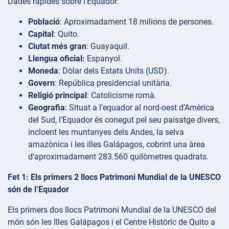
Dades ràpides sobre l’Equador:
Població
: Aproximadament 18 milions de persones.
Capital
: Quito.
Ciutat més gran
: Guayaquil.
Llengua oficial:
Espanyol.
Moneda
: Dòlar dels Estats Units (USD).
Govern
: República presidencial unitària.
Religió principal
: Catolicisme romà.
Geografia
: Situat a l’equador al nord-oest d’Amèrica
del Sud, l’Equador és conegut pel seu paisatge divers,
incloent les muntanyes dels Andes, la selva
amazònica i les illes Galápagos, cobrint una àrea
d’aproximadament 283.560 quilòmetres quadrats.
Fet 1: Els primers 2 llocs Patrimoni Mundial de la UNESCO
són de l’Equador
Els primers dos llocs Patrimoni Mundial de la UNESCO del
món són les Illes Galápagos i el Centre Històric de Quito a