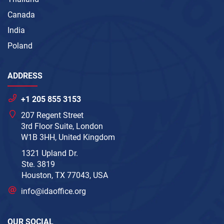
Canada
India
Poland
ADDRESS
+1 205 855 3153
207 Regent Street
3rd Floor Suite, London
W1B 3HH, United Kingdom
1321 Upland Dr.
Ste. 3819
Houston, TX 77043, USA
info@idaoffice.org
OUR SOCIAL