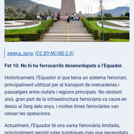
serena_tang
,
(CC BY-NC-ND 2.0)
Fet 10: No hi ha ferrocarrils desenvolupats a l’Equador.
Històricament, l’Equador sí que tenia un sistema ferroviari,
principalment utilitzat per al transport de mercaderies i
passatgers entre ciutats i regions principals. No obstant
això, gran part de la infraestructura ferroviària va caure en
desús al llarg dels anys, i moltes línies ferroviàries van
cessar les operacions.
Actualment, l’Equador té una xarxa ferroviària limitada,
principalment servint rutes turístiques més que necessitats