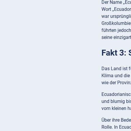
Der Name „Ecua
Wort „Ecuador
war ursprüngli
Großkolumbien
führten jedoc
seine einzigar
Fakt 3:
Das Land ist f
Klima und die
wie der Prov
Ecuadorianisch
und blumig bis
vom kleinen h
Über ihre Bede
Rolle. In Ecua