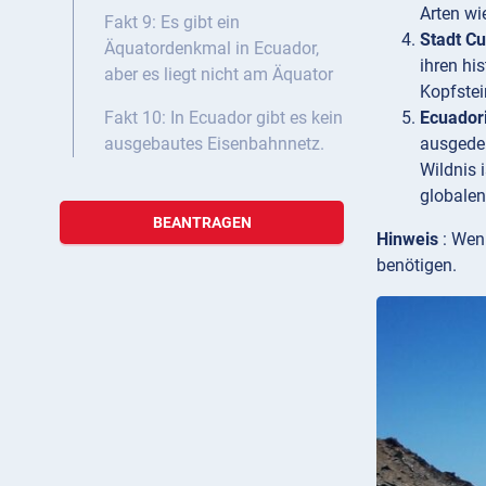
Arten wi
Fakt 9: Es gibt ein
Stadt C
Äquatordenkmal in Ecuador,
ihren hi
aber es liegt nicht am Äquator
Kopfstei
Ecuador
Fakt 10: In Ecuador gibt es kein
ausgedeh
ausgebautes Eisenbahnnetz.
Wildnis 
globalen
BEANTRAGEN
Hinweis
: Wen
benötigen.