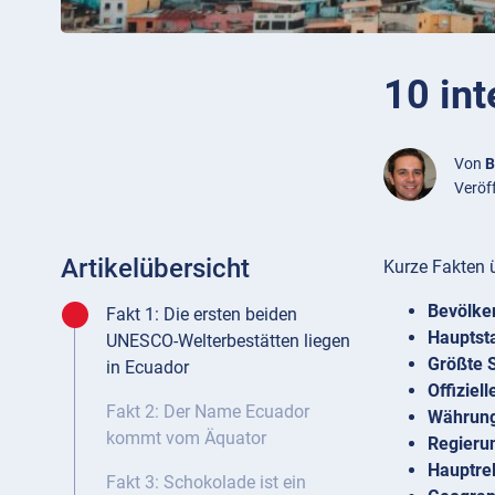
10 in
Von
B
Veröff
Artikelübersicht
Kurze Fakten 
Bevölke
Fakt 1: Die ersten beiden
Hauptst
UNESCO-Welterbestätten liegen
Größte 
in Ecuador
Offiziel
Fakt 2: Der Name Ecuador
Währun
kommt vom Äquator
Regieru
Hauptrel
Fakt 3: Schokolade ist ein