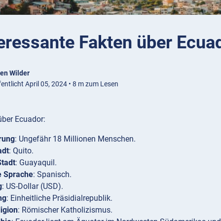
teressante Fakten über Ecua
en Wilder
entlicht April 05, 2024 • 8 m zum Lesen
über Ecuador:
rung
: Ungefähr 18 Millionen Menschen.
adt
: Quito.
Stadt
: Guayaquil.
le Sprache
: Spanisch.
g
: US-Dollar (USD).
ng
: Einheitliche Präsidialrepublik.
igion
: Römischer Katholizismus.