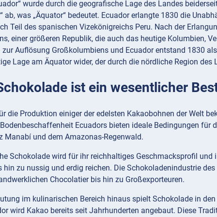
dor“ wurde durch die geografische Lage des Landes beiderseits 
“ ab, was „Äquator“ bedeutet. Ecuador erlangte 1830 die Unabhä
ch Teil des spanischen Vizekönigreichs Peru. Nach der Erlangun
s, einer größeren Republik, die auch das heutige Kolumbien, 
h zur Auflösung Großkolumbiens und Ecuador entstand 1830 als
tige Lage am Äquator wider, der durch die nördliche Region des 
 Schokolade ist ein wesentlicher Bes
ür die Produktion einiger der edelsten Kakaobohnen der Welt be
 Bodenbeschaffenheit Ecuadors bieten ideale Bedingungen für
inz Manabí und dem Amazonas-Regenwald.
e Schokolade wird für ihr reichhaltiges Geschmacksprofil und ih
 hin zu nussig und erdig reichen. Die Schokoladenindustrie des
andwerklichen Chocolatier bis hin zu Großexporteuren.
utung im kulinarischen Bereich hinaus spielt Schokolade in den
dor wird Kakao bereits seit Jahrhunderten angebaut. Diese Tradi