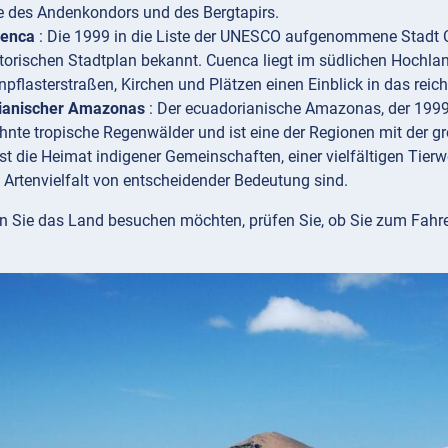
e des Andenkondors und des Bergtapirs.
uenca
: Die 1999 in die Liste der UNESCO aufgenommene Stadt Cue
storischen Stadtplan bekannt. Cuenca liegt im südlichen Hochla
npflasterstraßen, Kirchen und Plätzen einen Einblick in das reiche
ianischer Amazonas
: Der ecuadorianische Amazonas, der 199
nte tropische Regenwälder und ist eine der Regionen mit der grö
ist die Heimat indigener Gemeinschaften, einer vielfältigen Tierw
 Artenvielfalt von entscheidender Bedeutung sind.
n Sie das Land besuchen möchten, prüfen Sie, ob Sie zum Fah