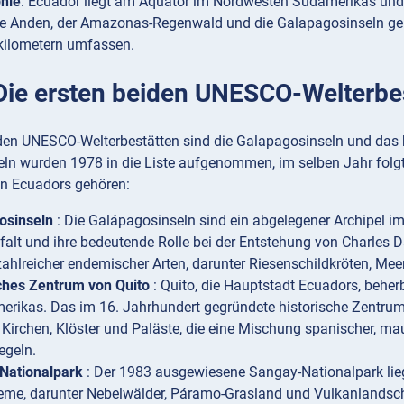
hie
: Ecuador liegt am Äquator im Nordwesten Südamerikas und 
ie Anden, der Amazonas-Regenwald und die Galapagosinseln geh
kilometern umfassen.
 Die ersten beiden UNESCO-Welterbes
iden UNESCO-Welterbestätten sind die Galapagosinseln und das h
ln wurden 1978 in die Liste aufgenommen, im selben Jahr folgt
en Ecuadors gehören:
osinseln
: Die Galápagosinseln sind ein abgelegener Archipel im
lfalt und ihre bedeutende Rolle bei der Entstehung von Charles D
ahlreicher endemischer Arten, darunter Riesenschildkröten, Mee
ches Zentrum von Quito
: Quito, die Hauptstadt Ecuadors, beher
erikas. Das im 16. Jahrhundert gegründete historische Zentrum z
 Kirchen, Klöster und Paläste, die eine Mischung spanischer, ma
egeln.
Nationalpark
: Der 1983 ausgewiesene Sangay-Nationalpark lie
me, darunter Nebelwälder, Páramo-Grasland und Vulkanlandschaf