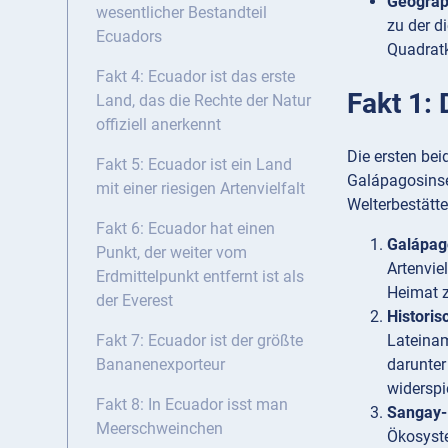
Geograp
wesentlicher Bestandteil
zu der d
Ecuadors
Quadrat
Fakt 4: Ecuador ist das erste
Fakt 1:
Land, das die Rechte der Natur
offiziell anerkennt
Die ersten be
Fakt 5: Ecuador ist ein Land
Galápagosinse
mit einer riesigen Artenvielfalt
Welterbestätt
Fakt 6: Ecuador hat einen
Galápag
Punkt, der weiter vom
Artenvie
Erdmittelpunkt entfernt ist als
Heimat z
der Everest
Historis
Lateinam
Fakt 7: Ecuador ist der größte
darunter
Bananenexporteur
widerspi
Fakt 8: In Ecuador isst man
Sangay-
Meerschweinchen
Ökosyste