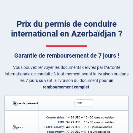
Prix du permis de conduire
international en Azerbaïdjan ?
Garantie de remboursement de 7 jours !
Vous pouvez renvoyer les documents délivrés par l'Autorité
internationale de conduite à tout moment avant la livraison ou dans
les 7 jours suivant la livraison du document pour
un
remboursement complet
.
Devise de paiement
USD
14.99
USD
— 15 - 50 jours ouvrables
Courrier aérien:
34.99
USD
— 15 - 30 jours ouvrables
EMS:
43.99
USD
— 7 - 12 jours ouvrables
Livraison
FedEx Economy:
77.99
USD
— 4 - 6 jours ouvrables
FedEx Priority: