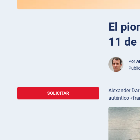
El pio
11 de
Por
A
Publi
Alexander Dar
SOLICITAR
auténtico «fr