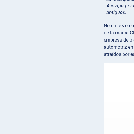
A juzgar por
antiguos.
No empezó con 
de la marca Gl
empresa de bic
automotriz en 
atraídos por 