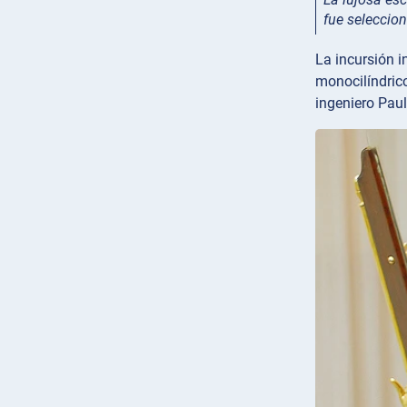
fue seleccio
La incursión i
monocilíndrico
ingeniero Paul