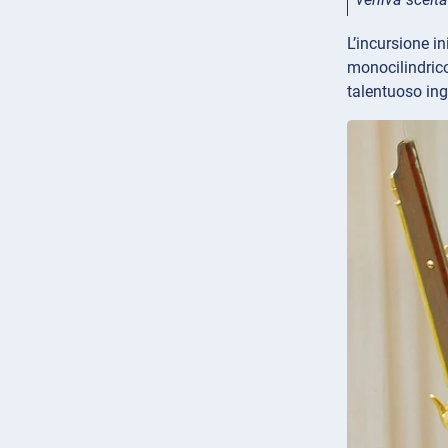
L’incursione i
monocilindrico
talentuoso ing