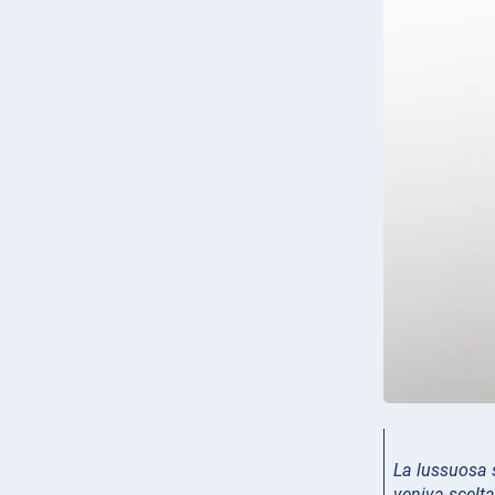
La lussuosa s
veniva scelta