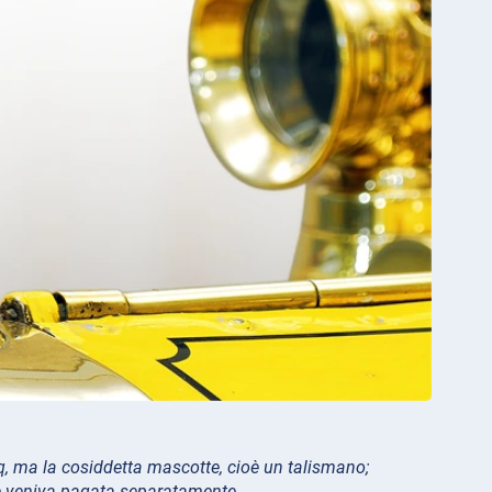
cq, ma la cosiddetta mascotte, cioè un talismano;
i e veniva pagata separatamente.