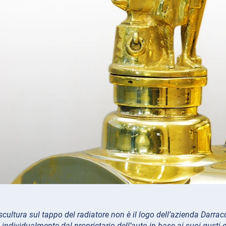
cultura sul tappo del radiatore non è il logo dell’azienda Darra
 individualmente dal proprietario dell’auto in base ai suoi gust