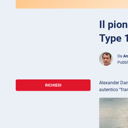
Il pio
Type 
Da
An
Pubbl
Alexander Darr
RICHIEDI
autentico “fra