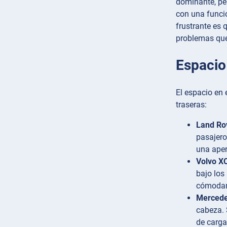
dominante, per
con una funció
frustrante es
problemas que
Espacio
El espacio en 
traseras:
Land Rov
pasajero
una aper
Volvo X
bajo los
cómodame
Mercede
cabeza. 
de carga