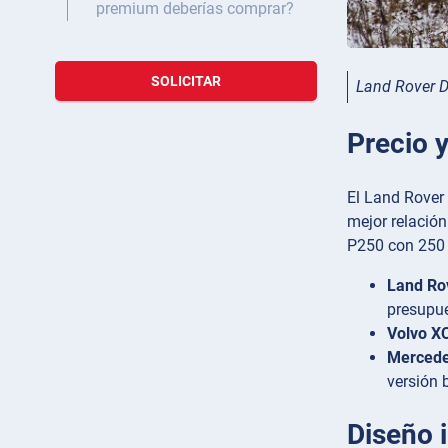
premium deberías comprar?
SOLICITAR
Land Rover D
Precio y
El Land Rover 
mejor relación
P250 con 250 
Land Rov
presupu
Volvo X
Mercede
versión 
Diseño i