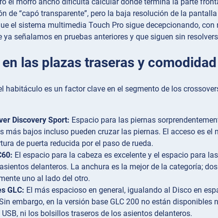
o el morro ancho dificulta calcular dónde termina la parte fro
n de “capó transparente”, pero la baja resolución de la pantalla
 que el sistema multimedia Touch Pro sigue decepcionando, con
 ya señalamos en pruebas anteriores y que siguen sin resolvers
 en las plazas traseras y comodidad
el habitáculo es un factor clave en el segmento de los crossove
er Discovery Sport:
Espacio para las piernas sorprendentemen
s más bajos incluso pueden cruzar las piernas. El acceso es el 
tura de puerta reducida por el paso de rueda.
C60:
El espacio para la cabeza es excelente y el espacio para la
 asientos delanteros. La anchura es la mejor de la categoría; 
nte uno al lado del otro.
s GLC:
El más espacioso en general, igualando al Disco en espac
Sin embargo, en la versión base GLC 200 no están disponibles ni 
 USB, ni los bolsillos traseros de los asientos delanteros.