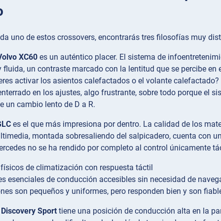
o
ada uno de estos crossovers, encontrarás tres filosofías muy dist
Volvo XC60
es un auténtico placer. El sistema de infoentretenimi
 fluida, un contraste marcado con la lentitud que se percibe en
res activar los asientos calefactados o el volante calefactado?
nterrado en los ajustes, algo frustrante, sobre todo porque el s
e un cambio lento de D a R.
GLC
es el que más impresiona por dentro. La calidad de los materi
ltimedia, montada sobresaliendo del salpicadero, cuenta con una 
rcedes no se ha rendido por completo al control únicamente tác
físicos de climatización con respuesta táctil
s esenciales de conducción accesibles sin necesidad de naveg
nes son pequeños y uniformes, pero responden bien y son fiabl
 Discovery Sport
tiene una posición de conducción alta en la par