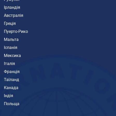
Ірландія
Австралія
Греція
Пуерто-Рико
Мальта
Іспанія
Мексика
Італія
Франція
Таїланд
Канада
Індія
Польща