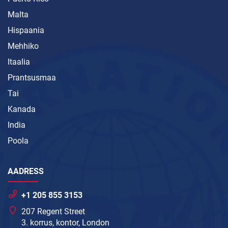
Malta
Hispaania
Mehhiko
Itaalia
Prantsusmaa
Tai
Kanada
India
Poola
AADRESS
+1 205 855 3153
207 Regent Street
3. korrus, kontor, London