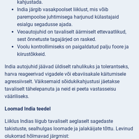
kahjustada.
India järgib vasakpoolset liiklust, mis võib
parempoolse juhtimisega harjunud külastajaid
esialgu segadusse ajada.
Veoautojuhid on tavaliselt äärmiselt ettevaatlikud,
sest õnnetuste tagajärjed on rasked.
Voolu kontrollimiseks on paigaldatud palju foore ja
kiirustõkkeid.
India autojuhid jäävad üldiselt rahulikuks ja tolerantseks,
harva reageerivad vigadele või ebaviisakale käitumisele
agressiivselt. Väiksemaid sõidukikahjustusi jäetakse
tavaliselt tähelepanuta ja neid ei peeta vastasseisu
vääriliseks.
Loomad India teedel
Liiklus Indias liigub tavaliselt aeglaselt sagedaste
takistuste, sealhulgas loomade ja jalakäijate tõttu. Levinud
olukorrad hõlmavad järgmist: