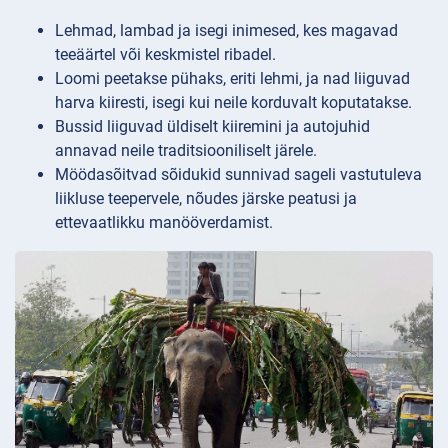
Lehmad, lambad ja isegi inimesed, kes magavad
teeäärtel või keskmistel ribadel.
Loomi peetakse pühaks, eriti lehmi, ja nad liiguvad
harva kiiresti, isegi kui neile korduvalt koputatakse.
Bussid liiguvad üldiselt kiiremini ja autojuhid
annavad neile traditsiooniliselt järele.
Möödasõitvad sõidukid sunnivad sageli vastutuleva
liikluse teepervele, nõudes järske peatusi ja
ettevaatlikku manööverdamist.