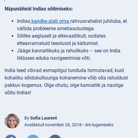
Näpunäiteid Indias sõitmiseks:
Indias
kandke alati oma
rahvusvahelist juhiluba, et
vältida probleeme ametiasutustega.
Sõitke aeglaselt ja ettevaatlikult, oodates
ettearvamatuid teeolusid ja käitumist.
Jääge kannatlikuks ja rahulikuks – see on India
liikluses eduka navigeerimise võti.
India teed võivad esmapilgul tunduda hirmutavad, kuid
kohaliku sõidukultuuriga kohanemine võib olla rahuldust
pakkuv kogemus. Olge ohutu, olge kannatlik ja nautige
sõitu Indias!
By
Sofia Laurent
Avaldatud november 26, 2018 • 4m lugemiseks