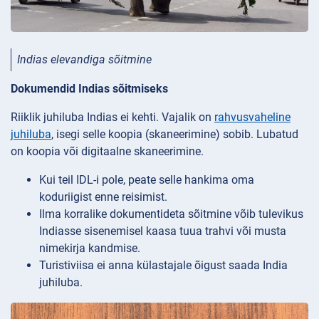
Indias elevandiga sõitmine
Dokumendid Indias sõitmiseks
Riiklik juhiluba Indias ei kehti. Vajalik on
rahvusvaheline
juhiluba
, isegi selle koopia (skaneerimine) sobib.
Lubatud
on koopia või digitaalne skaneerimine.
Kui teil IDL-i pole, peate selle hankima oma
koduriigist enne reisimist.
Ilma korralike dokumentideta sõitmine võib tulevikus
Indiasse sisenemisel kaasa tuua trahvi või musta
nimekirja kandmise.
Turistiviisa ei anna külastajale õigust saada India
juhiluba.