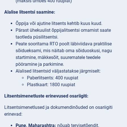
(maksis umbes 400 ruupiat)
Alalise litsentsi saamine:
Õppija või ajutine litsents kehtib kuus kuud.
Pärast ühekuulist õppijalitsentsi omamist saate
taotleda püsilitsentsi.
Peate sooritama RTO poolt läbiviidava praktilise
sõidueksami, mis näitab oma sõiduoskusi, nagu
startimine, mäkkesõit, suurematele teedele
pööramine ja parkimine.
Alalised litsentsid väljastatakse järgmiselt:
Paberlitsents: 400 ruupiat
Plastkaart: 1800 ruupiat
Litsentsimenetluste erinevused osariigiti:
Litsentsimenetlused ja dokumendinõuded on osariigiti
erinevad:
Pune, Maharashtra:
nõuab tervisetõendit.