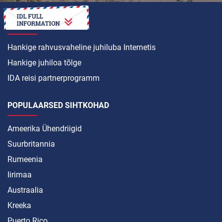
KUIDAS SEDA TEHA
Hankige rahvusvaheline juhiluba Internetis
Hankige juhiloa tõlge
IDA reisi partnerprogramm
POPULAARSED SIHTKOHAD
Ameerika Ühendriigid
Suurbritannia
Rumeenia
Iirimaa
Austraalia
Kreeka
Puerto Rico