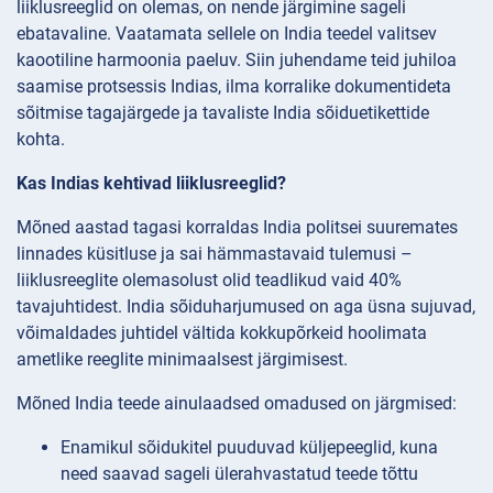
liiklusreeglid on olemas, on nende järgimine sageli
ebatavaline. Vaatamata sellele on India teedel valitsev
kaootiline harmoonia paeluv. Siin juhendame teid juhiloa
saamise protsessis Indias, ilma korralike dokumentideta
sõitmise tagajärgede ja tavaliste India sõiduetikettide
kohta.
Kas Indias kehtivad liiklusreeglid?
Mõned aastad tagasi korraldas India politsei suuremates
linnades küsitluse ja sai hämmastavaid tulemusi –
liiklusreeglite olemasolust olid teadlikud vaid 40%
tavajuhtidest. India sõiduharjumused on aga üsna sujuvad,
võimaldades juhtidel vältida kokkupõrkeid hoolimata
ametlike reeglite minimaalsest järgimisest.
Mõned India teede ainulaadsed omadused on järgmised:
Enamikul sõidukitel puuduvad küljepeeglid, kuna
need saavad sageli ülerahvastatud teede tõttu