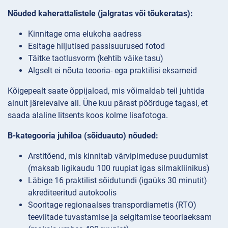
Nõuded kaherattalistele (jalgratas või tõukeratas):
Kinnitage oma elukoha aadress
Esitage hiljutised passisuurused fotod
Täitke taotlusvorm (kehtib väike tasu)
Algselt ei nõuta teooria- ega praktilisi eksameid
Kõigepealt saate õppijaload, mis võimaldab teil juhtida
ainult järelevalve all. Ühe kuu pärast pöörduge tagasi, et
saada alaline litsents koos kolme lisafotoga.
B-kategooria juhiloa (sõiduauto) nõuded:
Arstitõend, mis kinnitab värvipimeduse puudumist
(maksab ligikaudu 100 ruupiat igas silmakliinikus)
Läbige 16 praktilist sõidutundi (igaüks 30 minutit)
akrediteeritud autokoolis
Sooritage regionaalses transpordiametis (RTO)
teeviitade tuvastamise ja selgitamise teooriaeksam