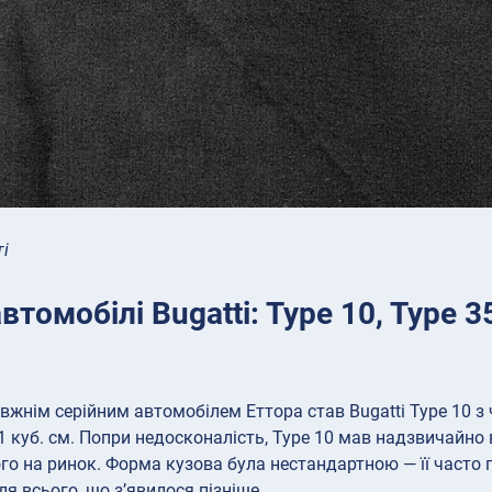
ті
втомобілі Bugatti: Type 10, Type 
жнім серійним автомобілем Еттора став Bugatti Type 10
1 куб. см. Попри недосконалість, Type 10 мав надзвичайно 
го на ринок. Форма кузова була нестандартною — її часто
я всього, що з’явилося пізніше.