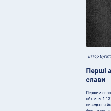
Еттор Бугат
Перші а
слави
Першим справ
об’ємом 1 13
виведення йо
фундамент дл