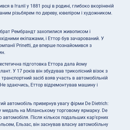
ся в Італії у 1881 році в родині, глибоко вкоріненій
ваним різьбярем по дереву, ювеліром і художником.
го брат Рембрандт захопилися живописом і
хідними екіпажами, і Еттор був зачарований. У
компанії Prinetti, де вперше познайомився з
ин.
 естетична підготовка Еттора дала йому
нт. У 17 років він збудував триколісний візок з
транспортний засіб взяв участь в автомобільній
 Не здаючись, Еттор відремонтував машину і
гий автомобіль привернув увагу фірми De Dietrich:
ту медаль на Міланському торговому ярмарку. De
о автомобіля. Після кількох подальших кар’єрних
ольсем, Ельзас, він заснував власну автомобільну