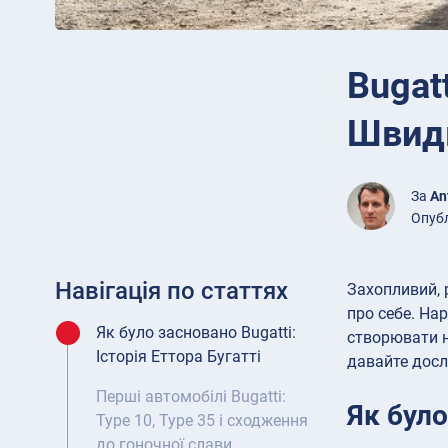
Bugat
Швид
За
An
Опубл
Навігація по статтях
Захопливий, 
про себе. На
Як було засновано Bugatti:
створювати н
Історія Еттора Бугатті
давайте дослі
Перші автомобілі Bugatti:
Як було
Type 10, Type 35 і сходження
до гоночної слави