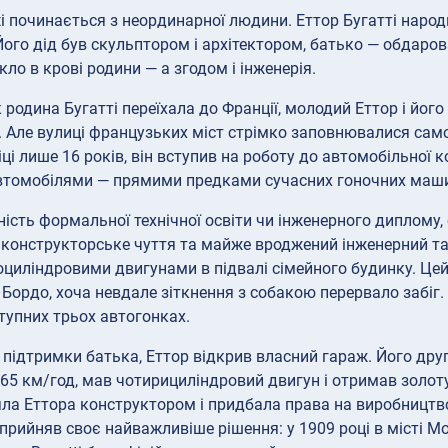
ti починається з неординарної людини. Еттор Бугатті народив
 Його дід був скульптором і архітектором, батько — обдаро
ло в крові родини — а згодом і інженерія.
як родина Бугатті переїхала до Франції, молодий Еттор і йо
 Але вулиці французьких міст стрімко заповнювалися само
віці лише 16 років, він вступив на роботу до автомобільної 
втомобілями — прямими предками сучасних гоночних маш
ність формальної технічної освіти чи інженерного диплому,
конструкторське чуття та майже вроджений інженерний тала
циліндровими двигунами в підвалі сімейного будинку. Цей 
Бордо, хоча невдале зіткнення з собакою перервало забіг.
ступних трьох автогонках.
а підтримки батька, Еттор відкрив власний гараж. Його дру
 65 км/год, мав чотирициліндровий двигун і отримав золо
няла Еттора конструктором і придбала права на виробництв
 прийняв своє найважливіше рішення: у 1909 році в місті М