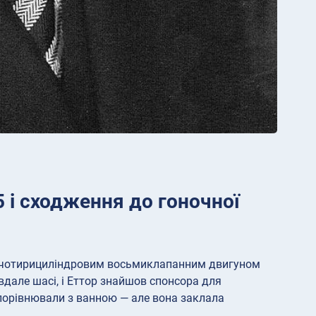
35 і сходження до гоночної
 з чотирициліндровим восьмиклапанним двигуном
вдале шасі, і Еттор знайшов спонсора для
 порівнювали з ванною — але вона заклала