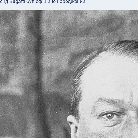
енд Bugatti був офіційно народжений.