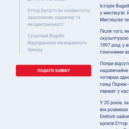
Історія Bugat
Еттор Бугатті як особистість:
у мистецтві.
захоплення, характер та
Мистецтво тек
ексцентричності
Після того, 
Сучасний Bugatti:
скульптурою.
Відродження легендарного
1897 році, у 
бренду
гоночними а
Попри відсут
надзвичайне 
ПОДАТИ ЗАЯВКУ
чотирма одно
гонці Париж–
переміг у на
У 20 років, з
він розвивав
Dietrich най
кроків Еттор