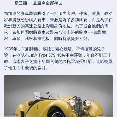
產三輛——且至今全部存世
布加迪的賽車勝績吸引了一批頂尖客戶。作家、演員、政治
家和貴族紛紛購入賽車，未必是為了參加比賽，而是為了在
歐洲新興的高速公路上彰顯身份地位。為了迎合他們的需
求，布加迪開始將賽車改裝為合法上路的跑車——加裝頭
燈、車頂、踏板和擋泥板，同時持續提升性能。
1939年，悲劇降臨。埃托雷精心栽培、準備接班的兒子
讓，在測試布加迪 Type 57S 45時不幸罹難，年僅不到三十
歲。這場喪子之痛令年屆六旬的埃托雷深受打擊，陰影籠罩
了他生命中最後的歲月。