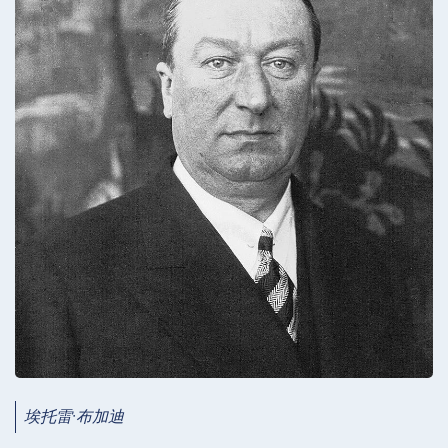
埃托雷·布加迪