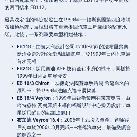
年日內瓦車展上，布加迪發表了基於 EB110 平台衍生而來
的四門轎車 EB112。
最具決定性的轉捩點發生在1999年——福斯集團第四度收購
布加迪品牌，展現出將其重新推回汽車工程巔峰的堅定承
諾。此後，一系列重要車型相繼登場：
EB118
：由義大利設計公司 ItalDesign 的法布里齊奧·
喬治亞羅設計的玻璃纖維跑車，於1999年日內瓦車展
首次亮相
EB218
：採用奧迪 ASF 技術全鋁車身的轎車，同樣於
1999年日內瓦車展發表
EB 18/3 Chiron
：以傳奇法國賽車手路易·希龍命名的
原型車，於1999年法蘭克福車展揭幕
EB 18/4 Veyron
：1999年由福斯集團在東京發表，由
哈特穆特·瓦爾庫斯主導的福斯設計中心操刀設計，車
尾採用醒目的鋁製進氣口
布加迪 Veyron 16.4
：2005年正式投入量產，首輛客
戶交車於2006年3月完成——堪稱汽車史上最備受讚譽
的超跑之一