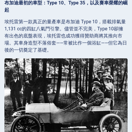
布加迪最初的車型：Type 10、Type 35，以及賽車榮耀的崛
起
埃托雷第一款真正的量產車是布加迪 Type 10，搭載排氣量
1,131 cc的四缸八氣門引擎。儘管並不完美，Type 10卻擁
有出色的底盤表現，埃托雷也成功獲得贊助商將其推向市
場。其車身造型不落俗套——常被比作一個浴缸——但它為日
後的一切奠定了基礎。