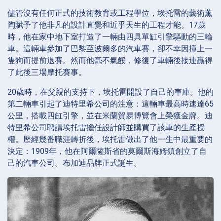
儘管沒有任何正式的技術教育或工程學位，埃托雷的藝術薰
陶賦予了他非凡的設計直覺和近乎天生的工程才能。17歲
時，他在家中地下室打造了一輛由四具單缸引擎驅動的三輪
車。這輛車參加了巴黎至波爾多的汽車賽，卻不幸因撞上一
隻狗而提前退賽。然而他毫不氣餒，修復了車輛後接連贏得
了此後三場摩托賽事。
20歲時，在父親的支持下，埃托雷開設了自己的車庫。他的
第二輛車引起了迪特里希公司的注意：這輛車最高時速達65
公里，搭載四缸引擎，並在米蘭貿易博覽會上榮獲金牌。迪
特里希公司聘請埃托雷擔任設計師並購買了該車的生產授
權。歷經幾番職涯轉折後，埃托雷做出了他一生中最重要的
決定：1909年，他在阿爾薩斯省的莫爾斯海姆鎮創立了自
己的汽車公司。布加迪品牌正式誕生。