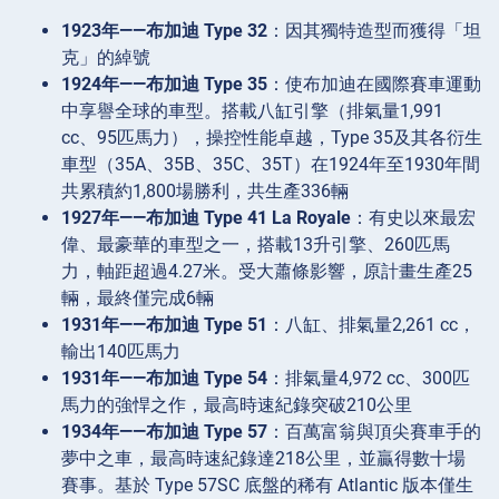
1923年——布加迪 Type 32
：因其獨特造型而獲得「坦
克」的綽號
1924年——布加迪 Type 35
：使布加迪在國際賽車運動
中享譽全球的車型。搭載八缸引擎（排氣量1,991
cc、95匹馬力），操控性能卓越，Type 35及其各衍生
車型（35A、35B、35C、35T）在1924年至1930年間
共累積約1,800場勝利，共生產336輛
1927年——布加迪 Type 41 La Royale
：有史以來最宏
偉、最豪華的車型之一，搭載13升引擎、260匹馬
力，軸距超過4.27米。受大蕭條影響，原計畫生產25
輛，最終僅完成6輛
1931年——布加迪 Type 51
：八缸、排氣量2,261 cc，
輸出140匹馬力
1931年——布加迪 Type 54
：排氣量4,972 cc、300匹
馬力的強悍之作，最高時速紀錄突破210公里
1934年——布加迪 Type 57
：百萬富翁與頂尖賽車手的
夢中之車，最高時速紀錄達218公里，並贏得數十場
賽事。基於 Type 57SC 底盤的稀有 Atlantic 版本僅生