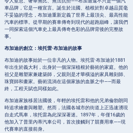
令人窒息、奢華無比、無法抗拒——布加迪遠不只是一個汽
車品牌，它是一種宣言。誕生於法國、植根於對卓越品質毫
不妥協的理念，布加迪重新定義了世界上最頂尖、最高性能
汽車的標準。從早期的賽車傳奇到現代的超跑巔峰，讓我們
一同探索這個汽車史上最具傳奇色彩的品牌背後的完整故
事。
布加迪的創立：埃托雷·布加迪的故事
布加迪的故事始於一位非凡的人物。埃托雷·布加迪於1881
年出生於義大利，出身於一個深深植根於藝術的家庭。他的
祖父是雕塑家兼建築師，父親則是才華橫溢的家具雕刻師、
珠寶師和畫家。藝術流淌在這個家族的血脈之中——而最
終，工程天賦也同樣如此。
布加迪家族移居法國後，年輕的埃托雷和他的兄弟倫勃朗同
時追求繪畫與雕塑。然而，法國各城市的街道上正迅速湧現
自走式馬車，埃托雷為此深深著迷。1897年，年僅16歲的
他加入了普里內蒂汽車公司，首次接觸到了競賽用車——現
代賽車的直接前身。