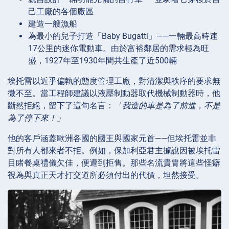
己工廠的各個廠區
建造一艘漁船
為最小的兒子打造「Baby Bugatti」——一輛最高時速
17公里的迷你電動車。由於富裕鄰居的需求極為旺
盛，1927年至1930年間共生產了近500輛
埃托雷以近乎偏執的態度管理工廠，對清潔與秩序的要求無
微不至。當工程師建議以液壓制動器取代機械制動器時，他
斷然拒絕，留下了這句名言：
「我造的車是為了前進，不是
為了停下來！」
他的客戶涵蓋歐洲各國的國王與國家元首——但埃托雷並非
對所有人都來者不拒。例如，保加利亞君主據說因被埃托雷
目睹餐桌禮儀欠佳，便遭到拒售。那些名流貴胄將這些怪癖
視為與真正天才打交道所必須付出的代價，坦然接受。