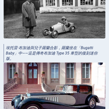
埃托雷·布加迪與兒子羅蘭合影，羅蘭坐在「Bugatti
Baby」中——這是傳奇布加迪 Type 35 車型的復刻迷你
版。