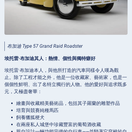
布加迪 Type 57 Grand Raid Roadster
埃托雷·布加迪其人：熱情、個性與獨特癖好
埃托雷·布加迪本人，與他所打造的汽車同樣令人嘆為觀
止。除了工程才能之外，他是一位收藏家、藝術家，也是一
個個性鮮明、出了名特立獨行的人物。他的愛好與追求既多
元，又極盡奢華：
繪畫與收藏精美藝術品，包括其子羅蘭的雕塑作品
培育與競賽純種馬匹
飼養獵狐梗犬
在兩座私人城堡中珍藏豐富的葡萄酒收藏
親自設計一輛功能完備的自行車——並騎著它穿梭於自