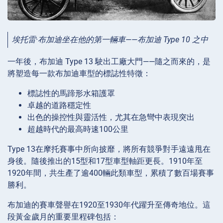
埃托雷·布加迪坐在他的第一輛車——布加迪 Type 10 之中
一年後，布加迪 Type 13 駛出工廠大門——隨之而來的，是
將塑造每一款布加迪車型的標誌性特徵：
標誌性的馬蹄形水箱護罩
卓越的道路穩定性
出色的操控性與靈活性，尤其在急彎中表現突出
超越時代的最高時速100公里
Type 13在摩托賽事中所向披靡，將所有競爭對手遠遠甩在
身後。隨後推出的15型和17型車型軸距更長。1910年至
1920年間，共生產了逾400輛此類車型，累積了數百場賽事
勝利。
布加迪的賽車聲譽在1920至1930年代躍升至傳奇地位。這
段黃金歲月的重要里程碑包括：