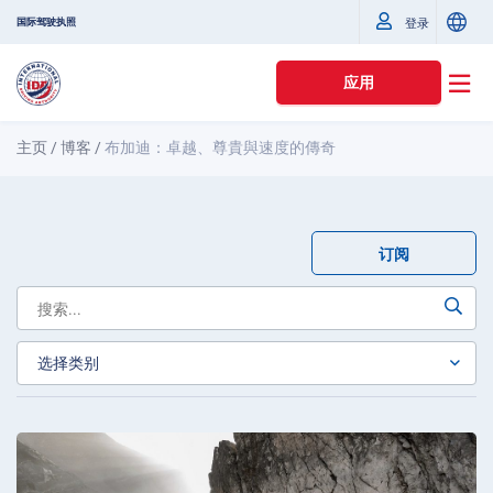
国际驾驶执照
登录
应用
主页
/
博客
/
布加迪：卓越、尊貴與速度的傳奇
订阅