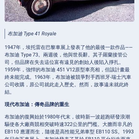
布加迪 Type 41 Royale
1947年，埃托雷在巴黎車展上發表了他的最後一款作品——
布加迪 Type 73。兩週後，他與世長辭。其子羅蘭接管公
司，但品牌在失去這位富有遠見的創始人後陷入掙扎。
1959年，強悍的布加迪 451 V12原型車亮相，但該計畫最
終未能完成。1963年，布加迪被競爭對手西班牙-瑞士汽車
公司收購，原公司就此走入歷史。然而，故事遠未就此終
結。
現代布加迪：傳奇品牌的重生
布加迪的復興始於1980年代末，彼時新一波超跑研發浪潮
驅使各大廠商競相突破時速322公里的門檻。大膽而非凡的
EB110 應運而生，隨後是高性能兄弟車型 EB110 SS。1993