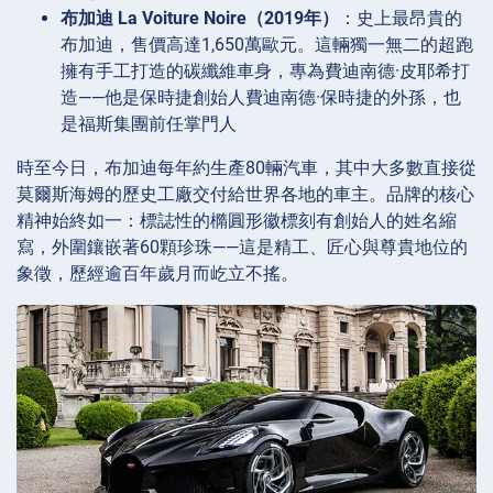
布加迪 La Voiture Noire（2019年）
：史上最昂貴的
布加迪，售價高達1,650萬歐元。這輛獨一無二的超跑
擁有手工打造的碳纖維車身，專為費迪南德·皮耶希打
造——他是保時捷創始人費迪南德·保時捷的外孫，也
是福斯集團前任掌門人
時至今日，布加迪每年約生產80輛汽車，其中大多數直接從
莫爾斯海姆的歷史工廠交付給世界各地的車主。品牌的核心
精神始終如一：標誌性的橢圓形徽標刻有創始人的姓名縮
寫，外圍鑲嵌著60顆珍珠——這是精工、匠心與尊貴地位的
象徵，歷經逾百年歲月而屹立不搖。